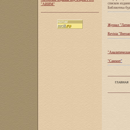
списков издан
"АИИМ"
Библиотека буд
Журнал "Латин
Revista "Iberoa
"Аналитические
"Саммит
"
ГЛАВНАЯ