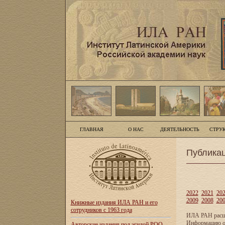
ГЛАВНАЯ
О НАС
ДЕЯТЕЛЬНОСТЬ
СТРУ
Публика
2022
2021
20
2009
2008
20
Книжные издания ИЛА РАН и его
сотрудников с 1963 года
ИЛА РАН расши
Информацию о 
Авторские издания под эгидой РОО