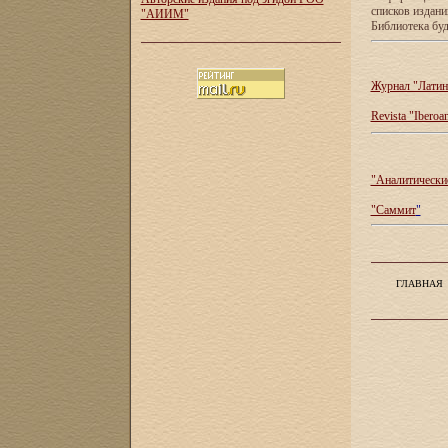
списков издан
"АИИМ"
Библиотека буд
Журнал "Латин
Revista "Iberoa
"Аналитические
"Саммит
"
ГЛАВНАЯ