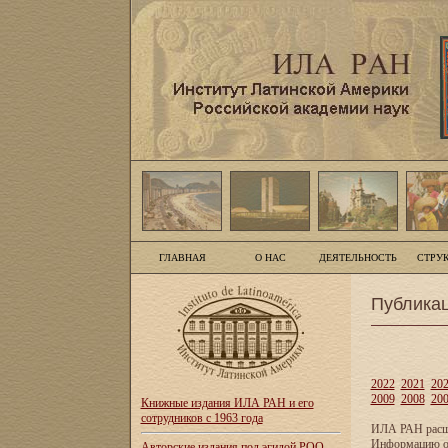
ГЛАВНАЯ
О НАС
ДЕЯТЕЛЬНОСТЬ
СТРУ
Публика
2022
2021
20
2009
2008
20
Книжные издания ИЛА РАН и его
сотрудников с 1963 года
ИЛА РАН расши
Информацию о 
Авторские издания под эгидой РОО