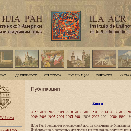
 НАС
ДЕЯТЕЛЬНОСТЬ
СТРУКТУРА
ПУБЛИКАЦИИ
КОНТАКТЫ
КАРТА 
Публикации
Книги
2022
2021
2020
2019
2018
2017
2016
2015
2014
2013
2012
20
2009
2008
2007
2006
2005
2004
2003
2002
2001
2000
1999
19
АН и его
ИЛА РАН расширяет электронный доступ к научным публикациям и
Информацию о доступных для чтения книгах можно получить при 
 эгидой РОО