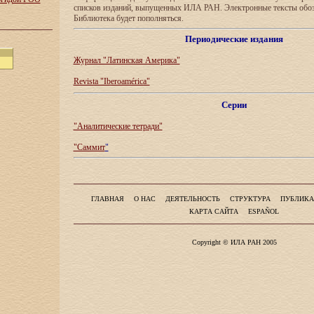
списков изданий, выпущенных ИЛА РАН. Электронные тексты обо
Библиотека будет пополняться.
Периодические издания
Журнал "Латинская Америка"
Revista "Iberoamérica"
Серии
"Аналитические тетради"
"Саммит
"
ГЛАВНАЯ
О НАС
ДЕЯТЕЛЬНОСТЬ
СТРУКТУРА
ПУБЛИКА
КАРТА САЙТА
ESPAÑOL
Copyright © ИЛА РАН 2005