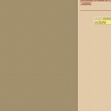
"АИИМ"