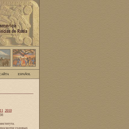
САЙТА
ESPAÑOL
11
2010
98
нститута.
просмотре годовых