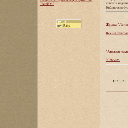
списков издан
"АИИМ"
Библиотека буд
Журнал "Латин
Revista "Iberoa
"Аналитические
"Саммит
"
ГЛАВНАЯ