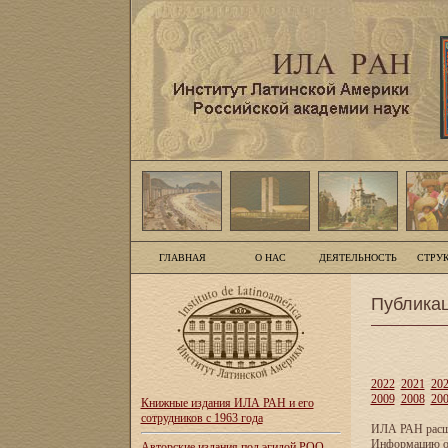
ГЛАВНАЯ
О НАС
ДЕЯТЕЛЬНОСТЬ
СТРУ
Публика
2022
2021
20
2009
2008
20
Книжные издания ИЛА РАН и его
сотрудников с 1963 года
ИЛА РАН расши
Информацию о 
Авторские издания под эгидой РОО