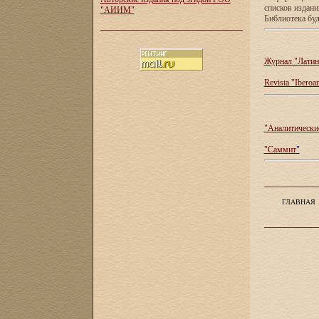
списков издан
"АИИМ"
Библиотека буд
Журнал "Латин
Revista "Iberoa
"Аналитические
"Саммит
"
ГЛАВНАЯ