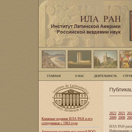
ГЛАВНАЯ
О НАС
ДЕЯТЕЛЬНОСТЬ
СТРУ
Публика
2022
2021
20
2009
2008
20
Книжные издания ИЛА РАН и его
сотрудников с 1963 года
ИЛА РАН расши
Информацию о 
Авторские издания под эгидой РОО