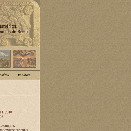
САЙТА
ESPAÑOL
11
2010
98
нститута.
просмотре годовых