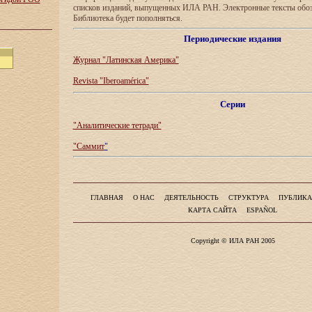
списков изданий, выпущенных ИЛА РАН. Электронные тексты обо
Библиотека будет пополняться.
Периодические издания
Журнал "Латинская Америка"
Revista "Iberoamérica"
Серии
"Аналитические тетради"
"Саммит
"
ГЛАВНАЯ
О НАС
ДЕЯТЕЛЬНОСТЬ
СТРУКТУРА
ПУБЛИКА
КАРТА САЙТА
ESPAÑOL
Copyright © ИЛА РАН 2005