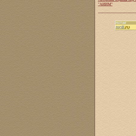
"АИИМ"