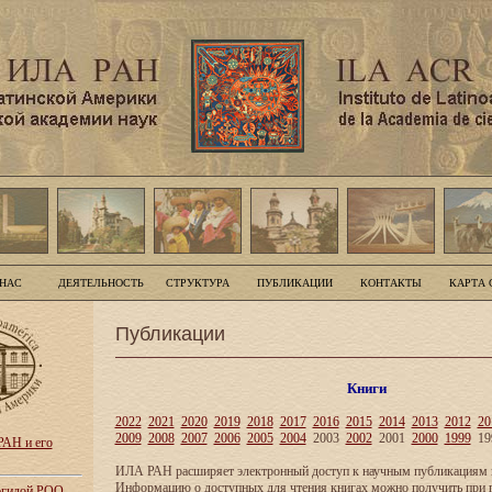
 НАС
ДЕЯТЕЛЬНОСТЬ
СТРУКТУРА
ПУБЛИКАЦИИ
КОНТАКТЫ
КАРТА 
Публикации
Книги
2022
2021
2020
2019
2018
2017
2016
2015
2014
2013
2012
20
2009
2008
2007
2006
2005
2004
2003
2002
2001
2000
1999
19
АН и его
ИЛА РАН расширяет электронный доступ к научным публикациям и
Информацию о доступных для чтения книгах можно получить при 
 эгидой РОО