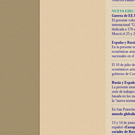
América Latina 
NUEVA EDICI
Guerra de EE.U
El presente volu
internacional “
dedicada a 170 
Moscú el 25 y 
España y Rusia:
En la presente m
económicas actua
nacionales en el
El 10 de julio d
económicos actua
gobierno de Cost
Rusia y España
La presente mono
serie de trabajo
basada en los ma
la “nueva norma
En San Petersbur
mundo globaliza
13 y 14 de junio
español «
Europa
sociales de Ru