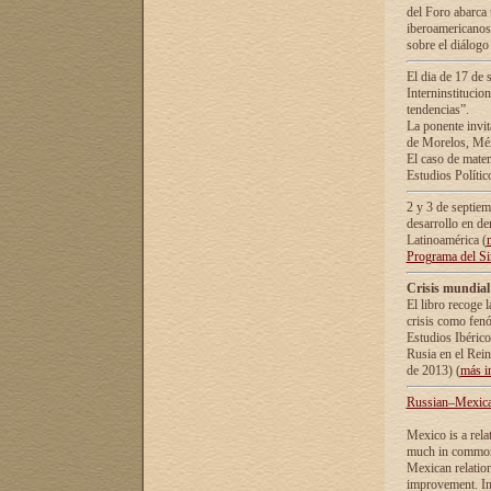
del Foro abarca 
iberoamericanos 
sobre el diálogo 
El dia de 17 de 
Interninstitucio
tendencias”.
La ponente inv
de Morelos, Méx
El caso de mate
Estudios Polític
2 y 3 de septie
desarrollo en de
Latinoamérica (
Programa del S
Crisis mundial
El libro recoge 
crisis como fen
Estudios Ibérico
Rusia en el Rei
de 2013) (
más i
Russian–Mexican
Mexico is a rela
much in common i
Mexican relation
improvement. In 