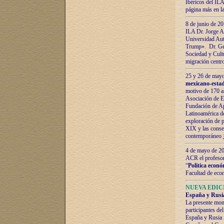
Ibéricos del ILA
página más en la
8 de junio de 20
ILA Dr. Jorge Al
Universidad Aut
Trump». Dr. Ger
Sociedad y Cultu
migración centr
25 y 26 de mayo 
mexicano-estad
motivo de 170 a
Asociación de E
Fundación de Ap
Latinoamérica d
exploración de p
XIX y las consec
contemporáneo
4 de mayo de 201
ACR el profeso
“
Política econó
Facultad de eco
NUEVA EDICI
España y Rusia 
La presente mono
participantes d
España y Rusia f