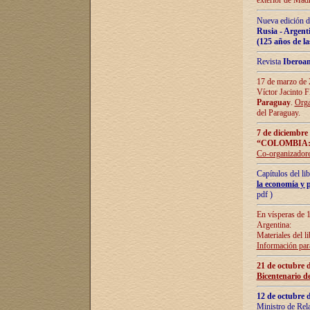
exterior de Madr
Nueva edición d
Rusia - Argent
(125 años de la
Revista
Iberoa
17 de marzo de 2
Víctor Jacinto 
Paraguay
.
Orga
del Paraguay.
7 de diciembre
“COLOMBIA:
Co-organizador
Capítulos del l
la economía y p
pdf )
En vísperas de 1
Argentina:
Materiales del li
Información para
21 de octubre 
Bicentenario d
12 de octubre 
Ministro de Rel