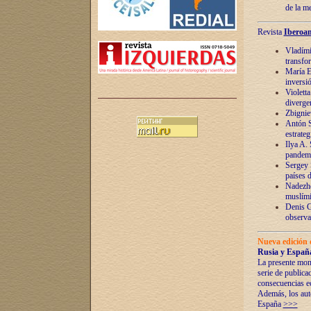
de la m
Revista
Iberoam
Vladímir
transfo
María E
inversi
Violett
diverge
Zbignie
Antón S
estrateg
Ilya A.
pandem
Sergey 
países 
Nadezhd
muslími
Denis G
observac
Nueva edición 
Rusia y España
La presente mono
serie de publica
consecuencias e
Además, los auto
España
>>>