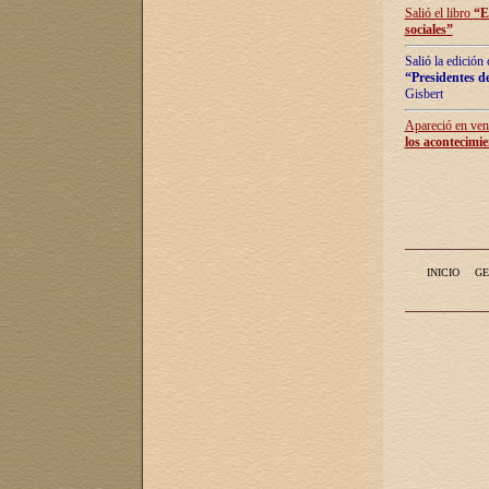
Salió el libro
“
E
sociales
”
Salió la edición
“Presidentes de
Gisbert
Apareció en vent
los acontecimie
INICIO
GE