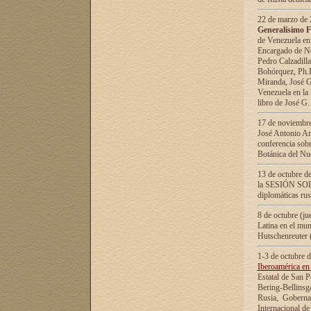
22 de marzo de 2
Generalísimo F
de Venezuela en
Encargado de Neg
Pedro Calzadilla
Bohórquez, Ph.D.
Miranda, José G
Venezuela en la 
libro de José G
17 de noviembre
José Antonio Am
conferencia sobr
Botánica del Nu
13 de octubre de
la SESIÓN SOLEM
diplomáticas rus
8 de octubre (j
Latina en el mun
Hutschenreuter 
1-3 de octubre 
Iberoamérica en 
Estatal de San P
Bering-Bellinsg
Rusia, Gobernac
Internacional de