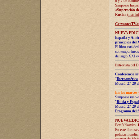
6 y 7 de octubre
Simposio hispan
«
Superación de 
Rusia
» (
más in
CervantesTV.e
NUEVA EDICI
España y Améric
principios del 
El libro está de
contemporáneos -
del siglo XXI ex
Entrevista del 
Conferencia in
“
Iberoamérica 
Moscú, 27-29 de
En los marcos 
Simposio ruso-
"
Rusia y Españ
Moscú, 27-29 de
Programa del 
NUEVA EDIC
Petr Yákovlev.
En este libro se
política mundial