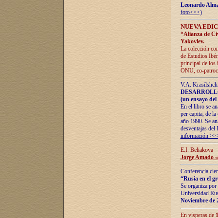
Leonardo Alm
foto>>>)
NUEVA EDIC
“Alianza de Civi
Yakovlev.
La colección con
de Estudios Ibér
principal de los
ONU, co-patroci
V.A. Krasílshch
DESARROLLO
(un ensayo del 
En el libro se a
per capita, de l
año 1990. Se ana
desventajas del 
información >>
E.I. Beliakova
Jorge Amado «r
Conferencia cien
“Rusia en el g
Se organiza por 
Universidad Rus
Noviembre de 
En vísperas de
1