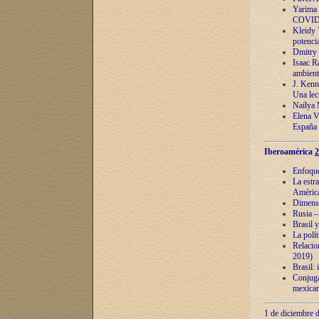
Yarima 
COVID
Kleidy 
potenci
Dmitry 
Isaac Ra
ambient
J. Kenn
Una lect
Naílya 
Elena 
España
Iberoamérica
2
Enfoques
La estr
América
Dimensi
Rusia – 
Brasil y
La polí
Relacion
2019)
Brasil: 
Conjugac
mexican
1 de diciembre d