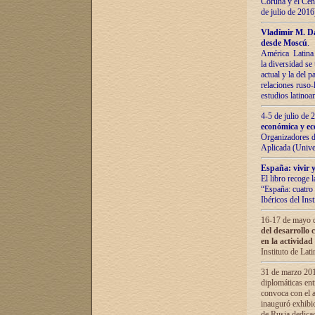
Coruña y el Cent
de julio de 201
Vladímir М. Da
desde Moscú
.
América Latina 
la diversidad se 
actual у lа del p
relaciones ruso-
estudios latino
4-5 de julio de
económica y ec
Organizadores d
Aplicada (Univ
España: vivir y
El libro recoge 
“España: cuatro 
Ibéricos del In
16-17 de mayo d
del desarrollo 
en la actividad
Instituto de La
31 de marzo 2016
diplomáticas en
convoca con el a
inauguró exhibi
de Rusia dedica