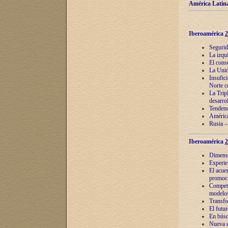
América Latina
Iberoamérica
2
Segurid
La izqu
El cons
La Unió
Insufic
Norte c
La Tripl
desarro
Tendenci
América
Rusia –
Iberoamérica
2
Dimensió
Experie
El acue
promoci
Competi
modelos
Transfo
El futu
En búsq
Nueva e