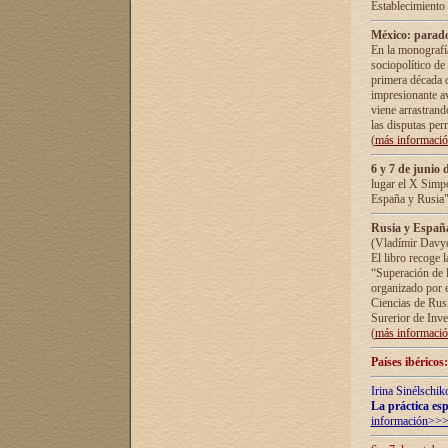
Establecimiento
México: parado
En la monografía
sociopolítico de
primera década d
impresionante a
viene arrastrand
las disputas pe
(
más informaci
6 y 7 de junio 
lugar el X Simp
España y Rusia"
Rusia y España 
(Vladímir Davyd
El libro recoge 
“Superación de l
organizado por e
Ciencias de Rus
Surerior de Inve
(
más informaci
Países ibéricos
Irina Sinélschik
La práctica esp
información>>