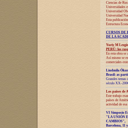
Ciencias de Rus
Universidades e
Universidad Obe
Universidad Na
Esta publicación
Estructura Econ
CURSOS DE 
DE LA ACAD
Yuriy M Lezgi
PERÚ: los rasg
En esta obra se 
Así mismo se est
comerciales exte
Liudmila Ókun
Brasil: as part
Grandes temas da
século XX–2006
Los países de 
Este trabajo exa
países de Améric
actividad de esa
VI Simposio E
"LA UNIÓN 
CAMBIOS"
,
Barcelona, 11 y