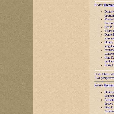
Revista
Iberoam
Dmitriy
oportun
María C
Factore
Petr P.
Víktor 
Daniel 
entre m
Dmitry 
singula
Svetlan
context
Irina D
particul
Borís F
11 de febrero de
“Las perspectiva
Revista
Iberoam
Dmitriy
latinoa
Armando
declive
Oleg O.
América