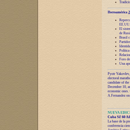
Tradici
Iberoamérica
2
Repercu
EE.UU
El sist
de Rusi
Brasil 
Partidos
Identida
Polític
Relacio
Foro de
Una apr
Pyotr Yakovlev,
electoral marath
candidate of the
December 10, and
economic ones. C
A.Fernandez on t
NUEVA EDICI
Cuba Sí! 60 Añ
La base de la pr
conferencia cien