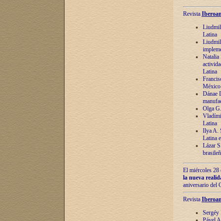
Revista
Iberoam
Liudmil
Latina
Liudmil
impleme
Natalia
activida
Latina
Francis
México 
Dánae D
manufac
Olga G.
Vladími
Latina
Ilya A.
Latina 
Lázar S.
brasile
El miércoles 28 
la nueva reali
aniversario del
Revista
Iberoam
Sergéy 
Pável A