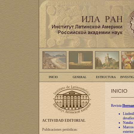
INICIO
GENERAL
ESTRUCTURA
INVESTI
INICIO
Revista
Iberoam
Liudmil
desafíos
ACTIVIDAD EDITORIAL
Natalia
Marcos A
Publicaciones periódicas:
exterio