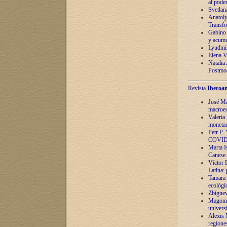
al pode
Svetlan
Anatoly
Transfo
Gabino 
y acumu
Lyudmil
Elena V.
Natalia
Postmod
Revista
Iberoam
José Ma
macroec
Valeria
monetari
Petr P.
COVID
Marta Is
Canese. 
Víctor 
Latina:
Tamara 
ecológi
Zbígnev
Magomed
univers
Alexis 
regiones