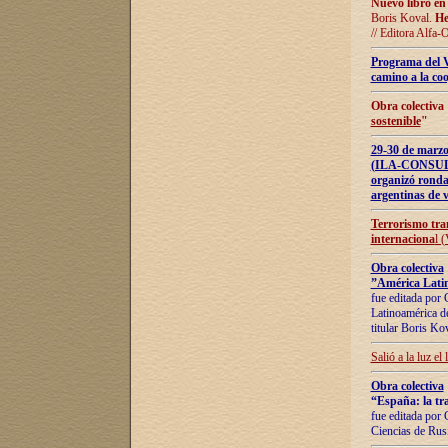
Nuevo libro en
Boris Koval.
He
// Editora Alfa-
Programa del 
camino a la coo
Obra colectiva
sostenible
"
29-30 de ma
(ILA-CONSULT
organizó ronda
argentinas de v
Terrorismo tra
internaciona
l 
Obra colectiva
”América Latin
fue editada por 
Latinoamérica de
titular Boris Ko
Salió a la luz el
Obra colectiva
“España: la tra
fue editada por 
Ciencias de Rus