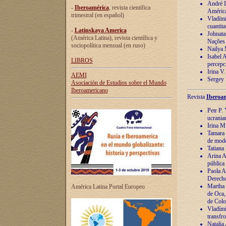
André Lu
-
Iberoamérica
, revista científica
América
trimestral (en español)
Vladímir
cuantita
-
Latinskaya America
Johnata
(América Latina), revista científica y
Nações
sociopolítica mensual (en ruso)
Nailya 
Isabel 
LIBROS
percepc
Irina V
AEMI
Sergey 
Asociación de Estudios sobre el Mundo
Iberoamericano
Revista
Iberoam
Petr P. 
ucrania
Irina M
Tamara 
de mode
Tatiana
Arina A
pública
Paola A
Derecho
Martha 
América Latina Portal Europeo
de Oca,
de Colo
Vladími
transfro
Natalia