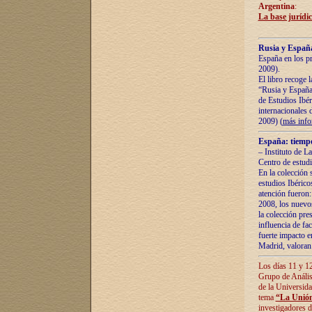
Argentina
:
La base jurídic
Rusia y España
España en los pr
2009).
El libro recoge 
“Rusia y España 
de Estudios Ibér
internacionales 
2009) (
más inf
España: tiempo
– Instituto de L
Centro de estud
En la colección 
estudios Ibérico
atención fueron:
2008, los nuevos
la colección pre
influencia de fac
fuerte impacto en
Madrid, valoran 
Los días 11 y 12
Grupo de Anális
de la Universida
tema
“La Unión
investigadores d