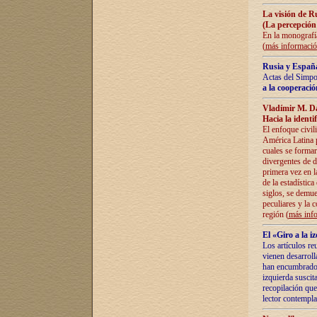
La visión de R
(La percepción
En la monografía
(
más informaci
Rusia y España
Actas del Simpo
a la cooperació
Vladímir M. D
Hacia la identi
El enfoque civil
América Latina pa
cuales se formar
divergentes de d
primera vez en l
de la estadística
siglos, se demue
peculiares y la 
región (
más inf
El «Giro a la 
Los artículos re
vienen desarroll
han encumbrado e
izquierda suscita
recopilación que
lector contempla