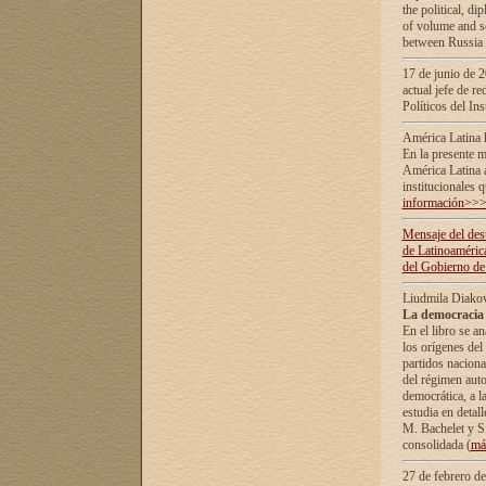
the political, d
of volume and sc
between Russia 
17 de junio de 2
actual jefe de r
Políticos del In
América Latina 
En la presente m
América Latina 
institucionales 
información>>
Mensaje del dest
de Latinoaméric
del Gobierno de
Liudmila Diako
La democracia 
En el libro se a
los orígenes del 
partidos naciona
del régimen auto
democrática, а l
estudia en detall
М. Bachelet у S.
consolidada (
má
27 de febrero d