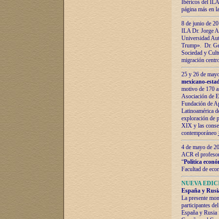
Ibéricos del ILA
página más en la
8 de junio de 20
ILA Dr. Jorge Al
Universidad Aut
Trump». Dr. Ger
Sociedad y Cultu
migración centr
25 y 26 de mayo 
mexicano-estad
motivo de 170 a
Asociación de E
Fundación de Ap
Latinoamérica d
exploración de p
XIX y las consec
contemporáneo
4 de mayo de 201
ACR el profeso
“
Política econó
Facultad de eco
NUEVA EDICI
España y Rusia 
La presente mono
participantes d
España y Rusia f