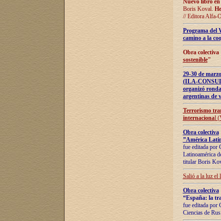
Nuevo libro en
Boris Koval.
He
// Editora Alfa-
Programa del 
camino a la coo
Obra colectiva
sostenible
"
29-30 de ma
(ILA-CONSULT
organizó ronda
argentinas de v
Terrorismo tra
internaciona
l 
Obra colectiva
”América Latin
fue editada por 
Latinoamérica de
titular Boris Ko
Salió a la luz el
Obra colectiva
“España: la tra
fue editada por 
Ciencias de Rus