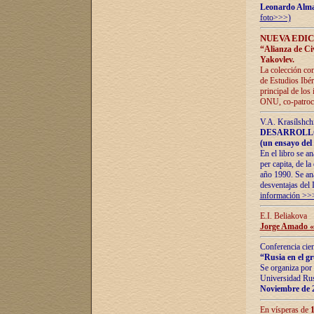
Leonardo Alm
foto>>>)
NUEVA EDIC
“Alianza de Civi
Yakovlev.
La colección con
de Estudios Ibér
principal de los
ONU, co-patroci
V.A. Krasílshch
DESARROLLO
(un ensayo del 
En el libro se a
per capita, de l
año 1990. Se ana
desventajas del 
información >>
E.I. Beliakova
Jorge Amado «r
Conferencia cien
“Rusia en el g
Se organiza por 
Universidad Rus
Noviembre de 
En vísperas de
1