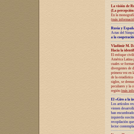
La visión de R
(La percepción
En la monografía
(
más informaci
Rusia y España
Actas del Simpo
a la cooperació
Vladímir M. D
Hacia la identi
El enfoque civil
América Latina pa
cuales se formar
divergentes de d
primera vez en l
de la estadística
siglos, se demue
peculiares y la 
región (
más inf
El «Giro a la 
Los artículos re
vienen desarroll
han encumbrado e
izquierda suscita
recopilación que
lector contempla