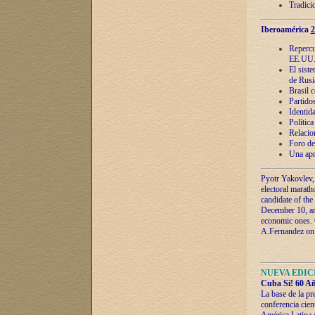
Tradici
Iberoamérica
2
Repercu
EE.UU
El sist
de Rusi
Brasil 
Partidos
Identida
Polític
Relacio
Foro de
Una apr
Pyotr Yakovlev,
electoral marath
candidate of the
December 10, and
economic ones. C
A.Fernandez on t
NUEVA EDICI
Cuba Sí! 60 Añ
La base de la pr
conferencia cien