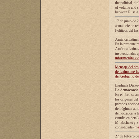
the political, d
of volume and sc
between Russia 
17 de junio de 2
actual jefe de r
Políticos del In
América Latina 
En la presente m
América Latina 
institucionales 
información>>
Mensaje del dest
de Latinoaméric
del Gobierno de
Liudmila Diako
La democracia 
En el libro se a
los orígenes del 
partidos naciona
del régimen auto
democrática, а l
estudia en detall
М. Bachelet у S.
consolidada (
má
27 de febrero d