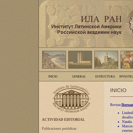
INICIO
GENERAL
ESTRUCTURA
INVESTI
INICIO
Revista
Iberoam
Liudmil
desafíos
ACTIVIDAD EDITORIAL
Natalia
Marcos A
Publicaciones periódicas:
exterio