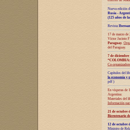
exterior de Madr
Nueva edición d
Rusia - Argent
(125 años de la
Revista
Iberoa
17 de marzo de 2
Víctor Jacinto 
Paraguay
.
Orga
del Paraguay.
7 de diciembre
“COLOMBIA:
Co-organizador
Capítulos del l
la economía y p
pdf )
En vísperas de 1
Argentina:
Materiales del li
Información para
21 de octubre 
Bicentenario d
12 de octubre 
Ministro de Rel