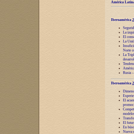
América Latina
Iberoamérica
2
Segurid
La izqu
El cons
La Unió
Insufic
Norte c
La Tripl
desarro
Tendenci
América
Rusia –
Iberoamérica
2
Dimensió
Experie
El acue
promoci
Competi
modelos
Transfo
El futu
En búsq
Nueva e