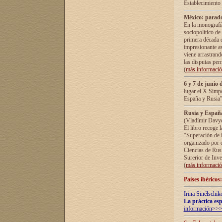
Establecimiento
México: parado
En la monografía
sociopolítico de
primera década d
impresionante a
viene arrastrand
las disputas pe
(
más informaci
6 y 7 de junio 
lugar el X Simp
España y Rusia"
Rusia y España 
(Vladímir Davyd
El libro recoge 
“Superación de l
organizado por e
Ciencias de Rus
Surerior de Inve
(
más informaci
Países ibéricos
Irina Sinélschik
La práctica esp
información>>