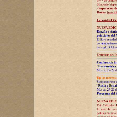
6 y 7 de octubre
Simposio hispan
«
Superación de 
Rusia
» (
más in
CervantesTV.e
NUEVA EDICI
España y Améric
principios del 
El libro está de
contemporáneos -
del siglo XXI ex
Entrevista del 
Conferencia in
“
Iberoamérica 
Moscú, 27-29 de
En los marcos 
Simposio ruso-
"
Rusia y Españ
Moscú, 27-29 de
Programa del 
NUEVA EDIC
Petr Yákovlev.
En este libro se
política mundial