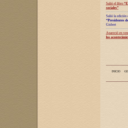
Salió el libro
“
E
sociales
”
Salió la edición
“Presidentes de
Gisbert
Apareció en vent
los acontecimie
INICIO
GE