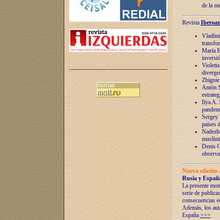
de la m
Revista
Iberoam
Vladímir
transfo
María E
inversi
Violett
diverge
Zbignie
Antón S
estrateg
Ilya A.
pandem
Sergey 
países 
Nadezhd
muslími
Denis G
observac
Nueva edición 
Rusia y España
La presente mono
serie de publica
consecuencias e
Además, los auto
España
>>>