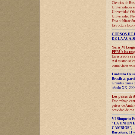
Ciencias de Rus
Universidades e
Universidad Obe
Universidad Na
Esta publicación
Estructura Econ
CURSOS DE 
DE LA ACAD
Yuriy M Lezgi
PERÚ: los rasg
En esta obra se 
Así mismo se est
comerciales exte
Liudmila Ókun
Brasil: as part
Grandes temas da
século XX–2006
Los países de 
Este trabajo exa
países de Améric
actividad de esa
VI Simposio E
"LA UNIÓN 
CAMBIOS"
,
Barcelona, 11 y