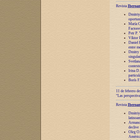
Revista
Iberoam
Dmitriy
oportun
María C
Factore
Petr P.
Víktor 
Daniel 
entre m
Dmitry 
singula
Svetlan
context
Irina D
particul
Borís F
11 de febrero de
“Las perspectiva
Revista
Iberoam
Dmitriy
latinoa
Armando
declive
Oleg O.
América