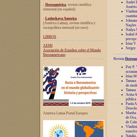
André Lu
-
Iberoamérica
, revista científica
América
trimestral (en español)
Vladímir
cuantita
-
Latinskaya America
Johnata
(América Latina), revista científica y
Nações
sociopolítica mensual (en ruso)
Nailya 
Isabel 
LIBROS
percepc
Irina V
AEMI
Sergey 
Asociación de Estudios sobre el Mundo
Iberoamericano
Revista
Iberoam
Petr P. 
ucrania
Irina M
Tamara 
de mode
Tatiana
Arina A
pública
Paola A
Derecho
Martha 
América Latina Portal Europeo
de Oca,
de Colo
Vladími
transfro
Natalia