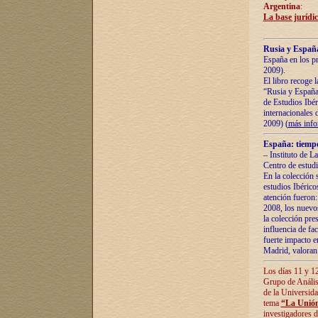
Argentina
:
La base jurídic
Rusia y España
España en los pr
2009).
El libro recoge 
“Rusia y España 
de Estudios Ibér
internacionales 
2009) (
más inf
España: tiempo
– Instituto de L
Centro de estud
En la colección 
estudios Ibérico
atención fueron:
2008, los nuevos
la colección pre
influencia de fac
fuerte impacto en
Madrid, valoran 
Los días 11 y 12
Grupo de Anális
de la Universida
tema
“La Unión
investigadores d