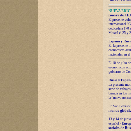
América Latina 
NUEVA EDICI
Guerra de EE.U
El presente volu
internacional “
dedicada a 170 
Moscú el 25 y 
España y Rusia:
En la presente m
económicas actua
nacionales en el
El 10 de julio d
económicos actua
gobierno de Cost
Rusia y España
La presente mono
serie de trabajo
basada en los ma
la “nueva norma
En San Petersbur
mundo globaliza
13 y 14 de junio
español «
Europa
sociales de Ru