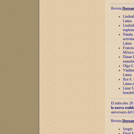
Revista
Iberoam
Liudmil
Latina
Liudmil
impleme
Natalia
activida
Latina
Francis
México 
Dánae D
manufac
Olga G.
Vladími
Latina
Ilya A.
Latina 
Lázar S.
brasile
El miércoles 28 
la nueva reali
aniversario del
Revista
Iberoam
Sergéy 
Pável A