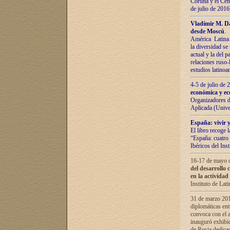
Coruña y el Cent
de julio de 201
Vladímir М. Da
desde Moscú
.
América Latina 
la diversidad se 
actual у lа del p
relaciones ruso-
estudios latino
4-5 de julio de
económica y ec
Organizadores d
Aplicada (Univ
España: vivir y
El libro recoge 
“España: cuatro 
Ibéricos del In
16-17 de mayo d
del desarrollo 
en la actividad
Instituto de La
31 de marzo 2016
diplomáticas en
convoca con el a
inauguró exhibi
de Rusia dedica