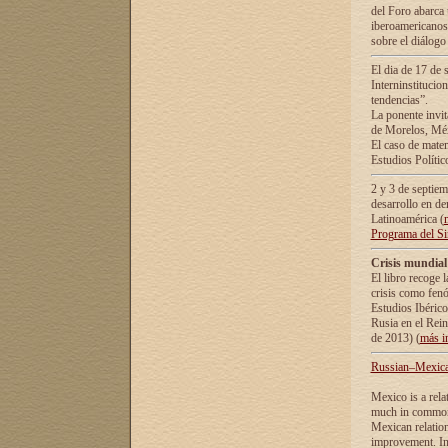
del Foro abarca 
iberoamericanos 
sobre el diálogo 
El dia de 17 de 
Interninstitucio
tendencias”.
La ponente inv
de Morelos, Méx
El caso de mate
Estudios Polític
2 y 3 de septie
desarrollo en de
Latinoamérica (
Programa del S
Crisis mundial
El libro recoge 
crisis como fen
Estudios Ibérico
Rusia en el Rei
de 2013) (
más i
Russian–Mexican
Mexico is a rela
much in common i
Mexican relation
improvement. In 