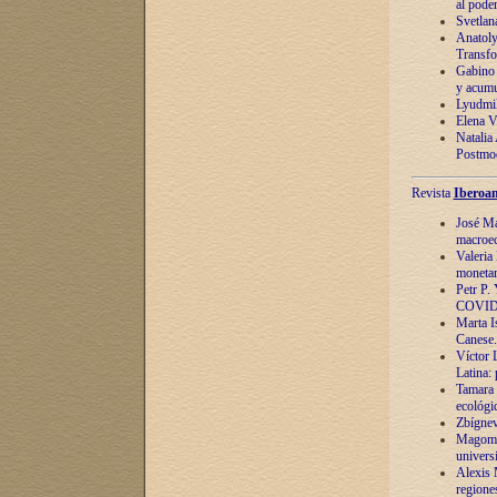
al pode
Svetlan
Anatoly
Transfo
Gabino 
y acumu
Lyudmil
Elena V.
Natalia
Postmod
Revista
Iberoam
José Ma
macroec
Valeria
monetari
Petr P.
COVID
Marta Is
Canese. 
Víctor 
Latina:
Tamara 
ecológi
Zbígnev
Magomed
univers
Alexis 
regiones