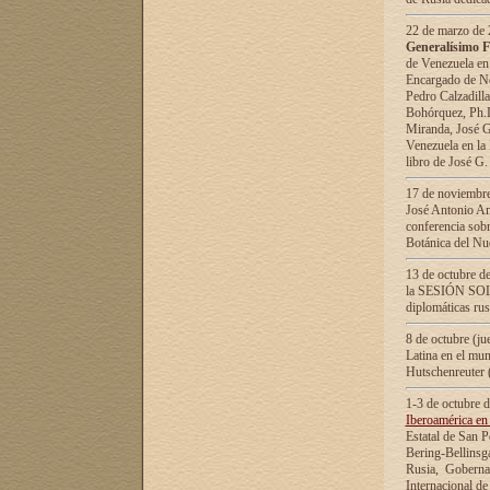
22 de marzo de 2
Generalísimo F
de Venezuela en
Encargado de Neg
Pedro Calzadilla
Bohórquez, Ph.D.
Miranda, José G
Venezuela en la 
libro de José G
17 de noviembre
José Antonio Am
conferencia sobr
Botánica del Nu
13 de octubre de
la SESIÓN SOLEM
diplomáticas rus
8 de octubre (j
Latina en el mun
Hutschenreuter 
1-3 de octubre 
Iberoamérica en 
Estatal de San P
Bering-Bellinsg
Rusia, Gobernac
Internacional de