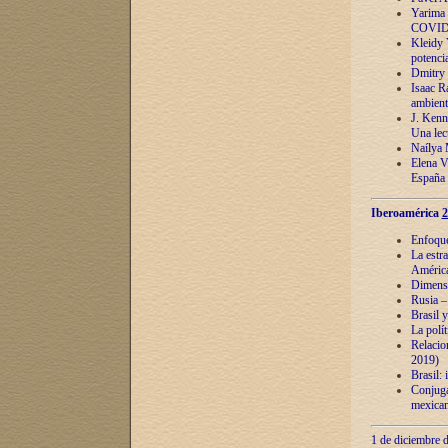
Yarima 
COVID
Kleidy 
potenci
Dmitry 
Isaac Ra
ambient
J. Kenn
Una lect
Naílya 
Elena 
España
Iberoamérica
2
Enfoques
La estr
América
Dimensi
Rusia – 
Brasil y
La polí
Relacion
2019)
Brasil: 
Conjugac
mexican
1 de diciembre d