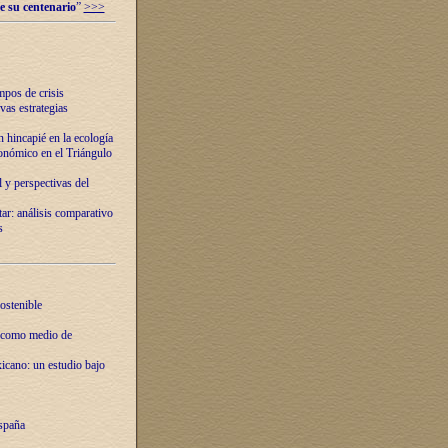
e su centenario
”
>>>
mpos de crisis
vas estrategias
 hincapié en la ecología
onómico en el Triángulo
 y perspectivas del
tar: análisis comparativo
s
ostenible
 como medio de
xicano: un estudio bajo
spaña