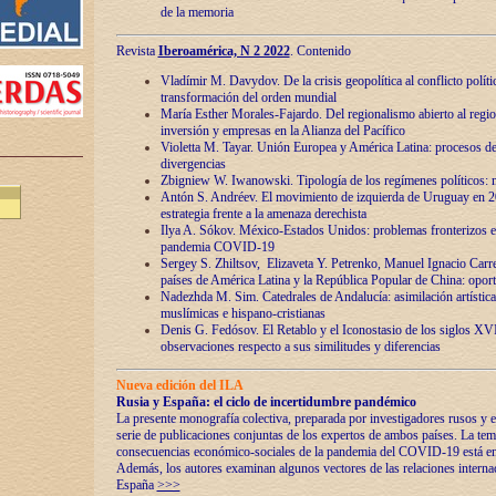
de la memoria
Revista
Iberoamérica, N 2 2022
. Contenido
Vladímir M. Davydov. De la crisis geopolítica al conflicto polític
transformación del orden mundial
María Esther Morales-Fajardo. Del regionalismo abierto al regio
inversión y empresas en la Alianza del Pacífico
Violetta M. Tayar. Unión Europea y América Latina: procesos d
divergencias
Zbigniew W. Iwanowski. Tipología de los regímenes políticos: m
Antón S. Andréev. El movimiento de izquierda de Uruguay en 2
estrategia frente a la amenaza derechista
Ilya A. Sókov. México-Estados Unidos: problemas fronterizos en
pandemia COVID-19
Sergey S. Zhiltsov, Elizaveta Y. Petrenko, Manuel Ignacio Carre
países de América Latina y la República Popular de China: oport
Nadezhda M. Sim. Catedrales de Andalucía: asimilación artística
muslímicas e hispano-cristianas
Denis G. Fedósov. El Retablo y el Iconostasio de los siglos X
observaciones respecto a sus similitudes y diferencias
Nueva edición del ILA
Rusia y España: el ciclo de incertidumbre pandémico
La presente monografía colectiva, preparada por investigadores rusos y e
serie de publicaciones conjuntas de los expertos de ambos países. La temá
consecuencias económico-sociales de la pandemia del COVID-19 está en e
Además, los autores examinan algunos vectores de las relaciones interna
España
>>>