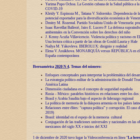
Yarima Pupo Ochoa. La Gestión cubana de la Salud pública a la 
COVID-19
Kleidy Y. Espinoza M., Tatiana V. Sidorenko. Dependencia de la 
potencial exportador para la diversificación económica de Venez
Dmitry M. Rozental. Partido Socialista Unido de Venezuela: prue
Isaac Ravetllat Ballesté, Jairo E. Lucero P. La defensa supraindi
ambientales en la Convención sobre los derechos del niño
J. Kenny Acuña Villavicencio. Violencia política y racismo en E
Una lectura crítica a partir de las obras de Gould-Lauria y Hale
Naílya M. Yákovleva. IBEROLUX: disignio y realidad
Elena V. Astákhova. MONARQUÍA versus REPÚBLICA en el dis
España contemporánea
Iberoamérica
2020 N 4
. Temas del número:
Enfoques conceptuales para interpretar la problemática del desarr
La estrategia político-militar de la administración de Donald Tr
América Latina
Dimensión ciudadana en el concepto de seguridad española
Rusia – México: paralelos históricos en relaciones entre los dos 
Brasil y Arabia Saudita bajo el aspecto de liderazgo regional
La política de memoria de la diáspora armenia en los países lati
Relaciones entre élites: “captura política” y corrupción. El caso
2019)
Brasil: identidad en el espejo de la memoria cultural
Conjugación de las tradiciones universales y nacionales en las ob
mexicanos del siglo XX e inicios del XXI
1 de diciembre de 2020 tuvo lugar la Videoconferencia en línea “
La here