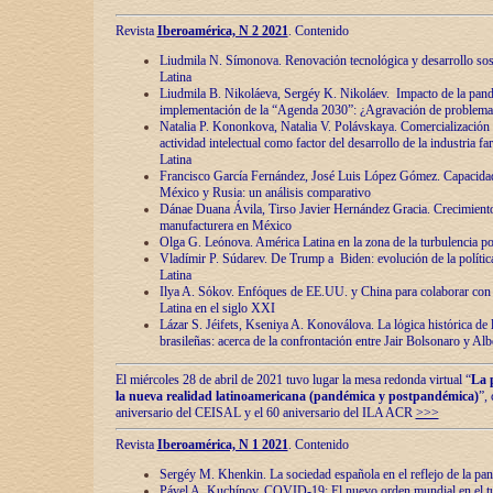
Revista
Iberoamérica, N 2 2021
. Contenido
Liudmila N. Símonova. Renovaciόn tecnolόgica y desarrollo s
Latina
Liudmila B. Nikoláeva, Sergéy K. Nikoláev. Impacto de la pand
implementaciόn de la “Agenda 2030”: ¿Agravaciόn de problemas 
Natalia P. Kononkova, Natalia V. Polávskaya. Comercializaciόn 
actividad intelectual como factor del desarrollo de la industria 
Latina
Francisco García Fernández, José Luis López Gómez. Capacida
México y Rusia: un análisis comparativo
Dánae Duana Ávila, Tirso Javier Hernández Gracia. Crecimiento 
manufacturera en México
Olga G. Leόnova. América Latina en la zona de la turbulencia pol
Vladímir P. Súdarev. De Trump a Biden: evoluciόn de la políti
Latina
Ilya A. Sόkov. Enfόques de EE.UU. y China para colaborar con 
Latina en el siglo XXI
Lázar S. Jéifets, Kseniya A. Konoválova. La lόgica histόrica de l
brasileñas: acerca de la confrontaciόn entre Jair Bolsonaro y Al
El miércoles 28 de abril de 2021 tuvo lugar la mesa redonda virtual “
La 
la nueva realidad latinoamericana (pandémica y postpandémica)
”,
aniversario del CEISAL y el 60 aniversario del ILA ACR
>>>
Revista
Iberoamérica, N 1 2021
. Contenido
Sergéy M. Khenkin. La sociedad española en el reflejo de la pa
Pável A. Kuchínov. COVID-19: El nuevo orden mundial en el t