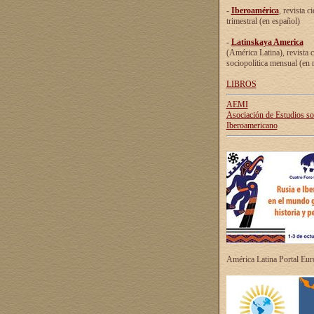
-
Iberoamérica
, revista ci
trimestral (en español)
-
Latinskaya America
(América Latina), revista c
sociopolítica mensual (en 
LIBROS
AEMI
Asociación de Estudios s
Iberoamericano
América Latina Portal Eu