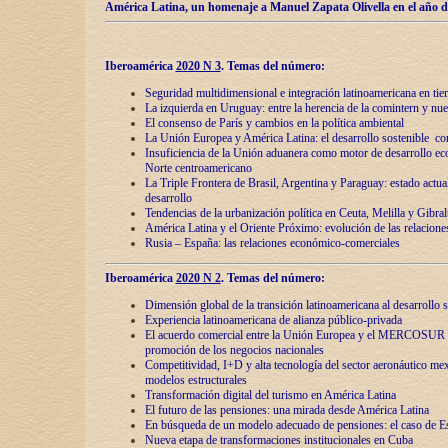
América Latina, un homenaje a Manuel Zapata Olivella en el año d
Iberoamérica
2020 N 3
.
Temas del número:
Seguridad multidimensional e integración latinoamericana en tie
La izquierda en Uruguay: entre la herencia de lа comintern y nue
El consenso de París y cambios en la política ambiental
La Unión Europea y América Latina: el desarrollo sostenible con
Insuficiencia de la Unión aduanera como motor de desarrollo ec
Norte centroamericano
La Triple Frontera de Brasil, Argentina y Paraguay: estado actual
desarrollo
Tendencias de la urbanización política en Ceuta, Melilla y Gibral
América Latina y el Oriente Próximo: evolución de las relacione
Rusia – España: las relaciones económico-comerciales
Iberoamérica
2020 N 2
.
Temas del número:
Dimensión global de la transición latinoamericana al desarrollo s
Experiencia latinoamericana de alianza público-privada
El acuerdo comercial entre la Unión Europea y el MERCOSUR
promoción de los negocios nacionales
Competitividad, I+D y alta tecnología del sector aeronáutico me
modelos estructurales
Transformación digital del turismo en América Latina
El futuro de las pensiones: una mirada desde América Latina
En búsqueda de un modelo adecuado de pensiones: el caso de E
Nueva etapa de transformaciones institucionales en Cuba