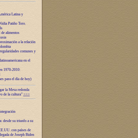
mérica Latina y
idia Patiño Toro.
ls
 de alimentos
usia
roximación a la relación
olombia
 regularidades comunes y
latinoamericana en el
 en 1970-2010:
l
es para el día de hoy)
ugar la Mesa redonda
vo de la cultura”
>>>
integración
 desde su triunfo a su
EE.UU. con países de
llegada de Joseph Biden