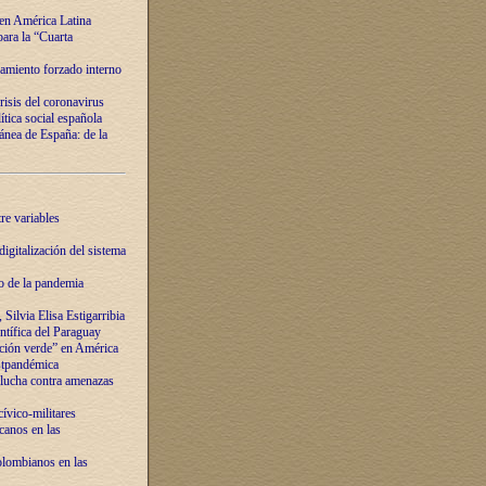
 en América Latina
ara la “Cuarta
amiento forzado interno
risis del coronavirus
ítica social española
nea de España: de la
re variables
igitalización del sistema
o de la pandemia
Silvia Elisa Estigarribia
entífica del Paraguay
ación verde” en América
ostpandémica
lucha contra amenazas
ívico-militares
anos en las
olombianos en las