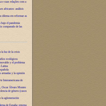
ssa e suas relações com a
es africanos: análisis
eu dilema em reformar as
o bajo el pandemia
sis comparado de las
la luz de la crisis
afíos ecológicos
novable y el problema
 Latina
española
s armadas y la opinión
te Interamericana de
o, Oscar Álvaro Montes
olencia de género (casos
n la aglomeración
erna de España: retorno