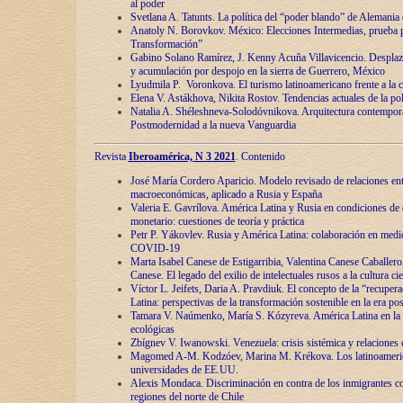
al poder
Svetlana A. Tatunts. La política del “poder blando” de Alemania
Anatoly N. Borovkov. México: Elecciones Intermedias, prueba p
Transformación”
Gabino Solano Ramírez, J. Kenny Acuña Villavicencio. Desplaz
y acumulación por despojo en la sierra de Guerrero, México
Lyudmila P. Voronkova. El turismo latinoamericano frente a la c
Elena V. Astákhova, Nikita Rostov. Tendencias actuales de la pol
Natalia A. Shéleshneva-Solodóvnikova. Arquitectura contemporá
Postmodernidad a la nueva Vanguardia
Revista
Iberoamérica, N 3 2021
. Contenido
José María Cordero Aparicio. Modelo revisado de relaciones ent
macroeconómicas, aplicado a Rusia y España
Valeria E. Gavrílova. América Latina y Rusia en condiciones de d
monetario: cuestiones de teoría y práctica
Petr P. Yákovlev. Rusia y América Latina: colaboración en medi
COVID-19
Marta Isabel Canese de Estigarribia, Valentina Canese Caballero, 
Canese. El legado del exilio de intelectuales rusos a la cultura ci
Víctor L. Jeifets, Daria A. Pravdiuk. El concepto de la “recuper
Latina: perspectivas de la transformación sostenible en la era p
Tamara V. Naúmenko, María S. Kózyreva. América Latina en la 
ecológicas
Zbígnev V. Iwanowski. Venezuela: crisis sistémica y relaciones c
Magomed A-M. Kodzóev, Marina M. Krékova. Los latinoameric
universidades de EE.UU.
Alexis Mondaca. Discriminación en contra de los inmigrantes c
regiones del norte de Chile