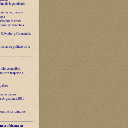
luz de la pandemia
renta petrolera y
uela
ba por la crisis
vidual de derechos
l Salvador y Guatemala.
curso político de la
ollo sostenible
ump con respecto a
países
noamericanos
 de Argentina (2015-
ras de los pintores
ncia africana en