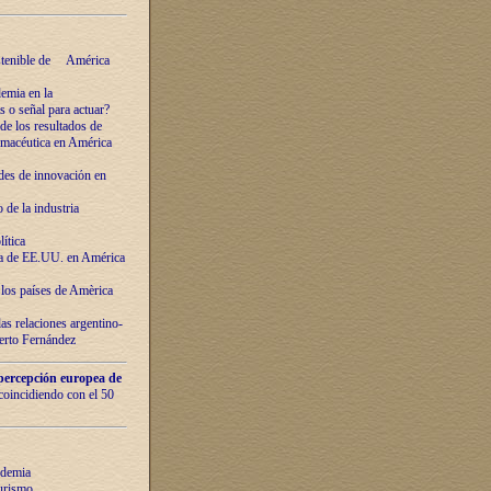
ostenible de América
emia en la
o señal para actuar?
de los resultados de
farmacéutica en América
des de innovaciόn en
de la industria
ítica
ca de EE.UU. en América
los países de Amèrica
as relaciones argentino-
berto Fernández
percepción europea de
 coincidiendo con el 50
ndemia
urismo