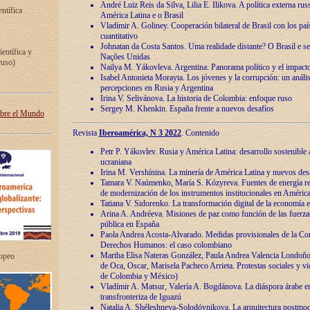
André Luiz Reis da Silva, Lilia E. Ilikova. A política externa ru
entífica
América Latina e o Brasil
Vladímir A. Goliney. Cooperación bilateral de Brasil con los país
cuantitativo
Johnatan da Costa Santos. Uma realidade distante? O Brasil e s
ientífica y
Nações Unidas
ruso)
Nailya M. Yákovleva. Argentina: Panorama político y el impact
Isabel Antonieta Morayta. Los jóvenes y la corrupción: un análi
percepciones en Rusia y Argentina
Irina V. Selivánova. La historia de Colombia: enfoque ruso
Sergey M. Khenkin. España frente a nuevos desafíos
obre el Mundo
Revista
Iberoamérica, N 3 2022
. Contenido
Petr P. Yákovlev. Rusia y América Latina: desarrollo sostenible a 
ucraniana
Irina M. Vershínina. La minería de América Latina y nuevos des
Tamara V. Naúmenko, María S. Kózyreva. Fuentes de energía re
de modernización de los instrumentos institucionales en América
Tatiana V. Sidorenko. La transformación digital de la economía 
Arina A. Andréeva. Misiones de paz como función de las fuerza
pública en España
Paola Andrea Acosta-Alvarado. Medidas provisionales de la Cor
Derechos Humanos: el caso colombiano
Martha Elisa Nateras González, Paula Andrea Valencia Londoñ
ropeo
de Oca, Oscar, Marisela Pacheco Arrieta. Protestas sociales y vi
de Colombia y México)
Vladímir A. Matsur, Valería A. Bogdánova. La diáspora árabe e
transfronteriza de Iguazú
Natalia A. Shéleshneva-Solodóvnikova. La arquitectura postmod