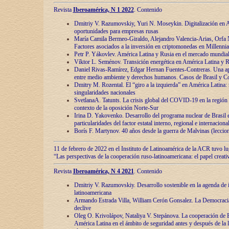
Revista
Iberoamérica, N 1 2022
. Contenido
Dmitriy V. Razumovskiy, Yuri N. Moseykin. Digitalización en A
oportunidades para empresas rusas
María Camila Bermeo-Giraldo, Alejandro Valencia-Arias, Orfa N
Factores asociados a la inversión en criptomonedas en Millennia
Petr P. Yákovlev. América Latina y Rusia en el mercado mundial
Víktor L. Seménov. Transición energética en América Latina y R
Daniel Rivas-Ramírez, Edgar Hernan Fuentes-Contreras. Una ap
entre medio ambiente y derechos humanos. Casos de Brasil y C
Dmitry M. Rozental. El “giro a la izquierda” en América Latina:
singularidades nacionales
SvetlanaA. Tatunts. La crisis global del COVID-19 en la región 
contexto de la oposición Norte-Sur
Irina D. Yakovenko. Desarrollo del programa nuclear de Brasil
particularidades del factor estatal interno, regional e internaciona
Borís F. Martynov. 40 años desde la guerra de Malvinas (leccion
11 de febrero de 2022 en el Instituto de Latinoamérica de la ACR tuvo l
“Las perspectivas de la cooperación ruso-latinoamericana: el papel creati
Revista
Iberoamérica, N 4 2021
. Contenido
Dmitriy V. Razumovskiy. Desarrollo sostenible en la agenda de 
latinoamericana
Armando Estrada Villa, William Cerón Gonsalez. La Democracia:
declive
Oleg O. Krivolápov, Nataliya V. Stepánova. La cooperación de 
América Latina en el ámbito de seguridad antes y después de la 