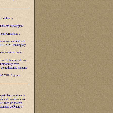
o-militar y
nalismo estratégico:
e convergencias y
étodos cuantitativos
019-2022: ideología y
 el contexto de la
ras. Relaciones de los
unidades y retos
 de tradiciones hispano-
VI-XVIII. Algunas
spañoles, continua la
tica de la obra es las
l foco de análisis.
cionales de Rusia y