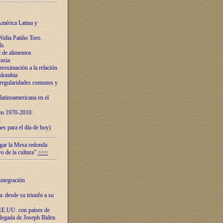
mérica Latina y
idia Patiño Toro.
ls
 de alimentos
usia
roximación a la relación
olombia
 regularidades comunes y
latinoamericana en el
 en 1970-2010:
l
es para el día de hoy)
ugar la Mesa redonda
vo de la cultura”
>>>
integración
 desde su triunfo a su
EE.UU. con países de
llegada de Joseph Biden