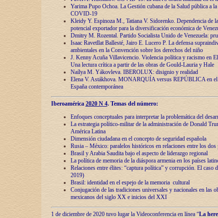
Yarima Pupo Ochoa. La Gestión cubana de la Salud pública a la 
COVID-19
Kleidy Y. Espinoza M., Tatiana V. Sidorenko. Dependencia de la 
potencial exportador para la diversificación económica de Venez
Dmitry M. Rozental. Partido Socialista Unido de Venezuela: prue
Isaac Ravetllat Ballesté, Jairo E. Lucero P. La defensa supraindi
ambientales en la Convención sobre los derechos del niño
J. Kenny Acuña Villavicencio. Violencia política y racismo en E
Una lectura crítica a partir de las obras de Gould-Lauria y Hale
Naílya M. Yákovleva. IBEROLUX: disignio y realidad
Elena V. Astákhova. MONARQUÍA versus REPÚBLICA en el dis
España contemporánea
Iberoamérica
2020 N 4
. Temas del número:
Enfoques conceptuales para interpretar la problemática del desarr
La estrategia político-militar de la administración de Donald Tr
América Latina
Dimensión ciudadana en el concepto de seguridad española
Rusia – México: paralelos históricos en relaciones entre los dos 
Brasil y Arabia Saudita bajo el aspecto de liderazgo regional
La política de memoria de la diáspora armenia en los países lati
Relaciones entre élites: “captura política” y corrupción. El caso
2019)
Brasil: identidad en el espejo de la memoria cultural
Conjugación de las tradiciones universales y nacionales en las ob
mexicanos del siglo XX e inicios del XXI
1 de diciembre de 2020 tuvo lugar la Videoconferencia en línea “
La here