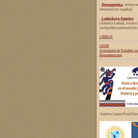
-
Iberoamérica
, revista ci
trimestral (en español)
-
Latinskaya America
(América Latina), revista c
sociopolítica mensual (en 
LIBROS
AEMI
Asociación de Estudios s
Iberoamericano
América Latina Portal Eu