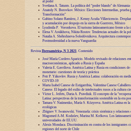
al poder
Svetlana A. Tatunts. La política del “poder blando” de Alemania
Anatoly N. Borovkov. México: Elecciones Intermedias, prueba p
Transformación”
Gabino Solano Ramírez, J. Kenny Acuña Villavicencio. Desplaz
y acumulación por despojo en la sierra de Guerrero, México
Lyudmila P. Voronkova. El turismo latinoamericano frente a la c
Elena V. Astákhova, Nikita Rostov. Tendencias actuales de la pol
Natalia A. Shéleshneva-Solodóvnikova. Arquitectura contemporá
Postmodernidad a la nueva Vanguardia
Revista
Iberoamérica, N 3 2021
. Contenido
José María Cordero Aparicio. Modelo revisado de relaciones ent
macroeconómicas, aplicado a Rusia y España
Valeria E. Gavrílova. América Latina y Rusia en condiciones de d
monetario: cuestiones de teoría y práctica
Petr P. Yákovlev. Rusia y América Latina: colaboración en medi
COVID-19
Marta Isabel Canese de Estigarribia, Valentina Canese Caballero, 
Canese. El legado del exilio de intelectuales rusos a la cultura ci
Víctor L. Jeifets, Daria A. Pravdiuk. El concepto de la “recuper
Latina: perspectivas de la transformación sostenible en la era p
Tamara V. Naúmenko, María S. Kózyreva. América Latina en la 
ecológicas
Zbígnev V. Iwanowski. Venezuela: crisis sistémica y relaciones c
Magomed A-M. Kodzóev, Marina M. Krékova. Los latinoameric
universidades de EE.UU.
Alexis Mondaca. Discriminación en contra de los inmigrantes c
regiones del norte de Chile