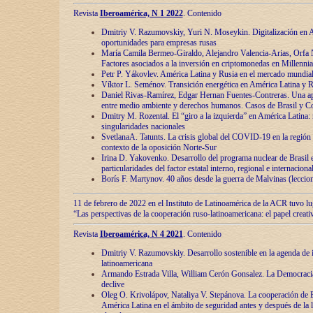
Revista
Iberoamérica, N 1 2022
. Contenido
Dmitriy V. Razumovskiy, Yuri N. Moseykin. Digitalización en A
oportunidades para empresas rusas
María Camila Bermeo-Giraldo, Alejandro Valencia-Arias, Orfa N
Factores asociados a la inversión en criptomonedas en Millennia
Petr P. Yákovlev. América Latina y Rusia en el mercado mundial
Víktor L. Seménov. Transición energética en América Latina y R
Daniel Rivas-Ramírez, Edgar Hernan Fuentes-Contreras. Una ap
entre medio ambiente y derechos humanos. Casos de Brasil y C
Dmitry M. Rozental. El “giro a la izquierda” en América Latina:
singularidades nacionales
SvetlanaA. Tatunts. La crisis global del COVID-19 en la región 
contexto de la oposición Norte-Sur
Irina D. Yakovenko. Desarrollo del programa nuclear de Brasil
particularidades del factor estatal interno, regional e internaciona
Borís F. Martynov. 40 años desde la guerra de Malvinas (leccion
11 de febrero de 2022 en el Instituto de Latinoamérica de la ACR tuvo l
“Las perspectivas de la cooperación ruso-latinoamericana: el papel creati
Revista
Iberoamérica, N 4 2021
. Contenido
Dmitriy V. Razumovskiy. Desarrollo sostenible en la agenda de 
latinoamericana
Armando Estrada Villa, William Cerón Gonsalez. La Democracia:
declive
Oleg O. Krivolápov, Nataliya V. Stepánova. La cooperación de 
América Latina en el ámbito de seguridad antes y después de la 