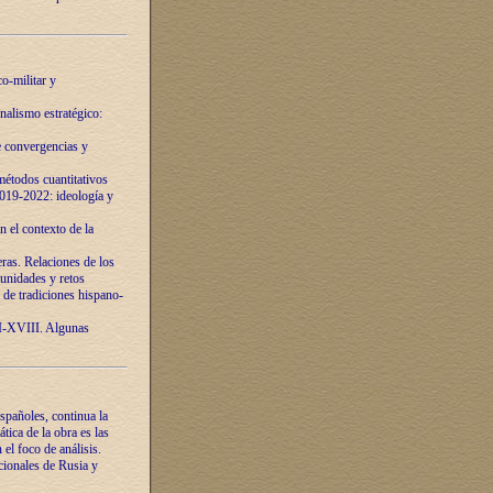
o-militar y
nalismo estratégico:
e convergencias y
étodos cuantitativos
019-2022: ideología y
 el contexto de la
ras. Relaciones de los
unidades y retos
 de tradiciones hispano-
VI-XVIII. Algunas
spañoles, continua la
tica de la obra es las
l foco de análisis.
cionales de Rusia y