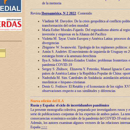
de la memoria
Revista
Iberoamérica, N 2 2022
. Contenido
Vladímir M. Davydov. De la crisis geopolítica al conflicto polític
transformación del orden mundial
María Esther Morales-Fajardo. Del regionalismo abierto al regio
inversión y empresas en la Alianza del Pacífico
Violetta M. Tayar. Unión Europea y América Latina: procesos d
divergencias
Zbigniew W. Iwanowski. Tipología de los regímenes políticos: m
Antón S. Andréev. El movimiento de izquierda de Uruguay en 2
estrategia frente a la amenaza derechista
Ilya A. Sókov. México-Estados Unidos: problemas fronterizos en
pandemia COVID-19
Sergey S. Zhiltsov, Elizaveta Y. Petrenko, Manuel Ignacio Carre
países de América Latina y la República Popular de China: oport
Nadezhda M. Sim. Catedrales de Andalucía: asimilación artística
muslímicas e hispano-cristianas
Denis G. Fedósov. El Retablo y el Iconostasio de los siglos X
observaciones respecto a sus similitudes y diferencias
Nueva edición del ILA
Rusia y España: el ciclo de incertidumbre pandémico
La presente monografía colectiva, preparada por investigadores rusos y e
serie de publicaciones conjuntas de los expertos de ambos países. La temá
consecuencias económico-sociales de la pandemia del COVID-19 está en e
Además, los autores examinan algunos vectores de las relaciones interna
España
>>>