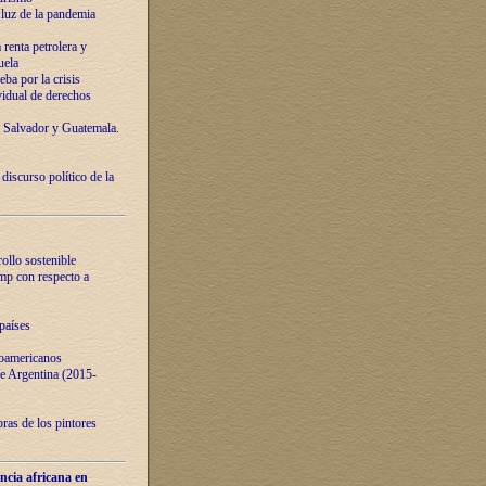
luz de la pandemia
renta petrolera y
uela
ba por la crisis
vidual de derechos
l Salvador y Guatemala.
curso político de la
ollo sostenible
ump con respecto a
países
noamericanos
 de Argentina (2015-
ras de los pintores
ncia africana en