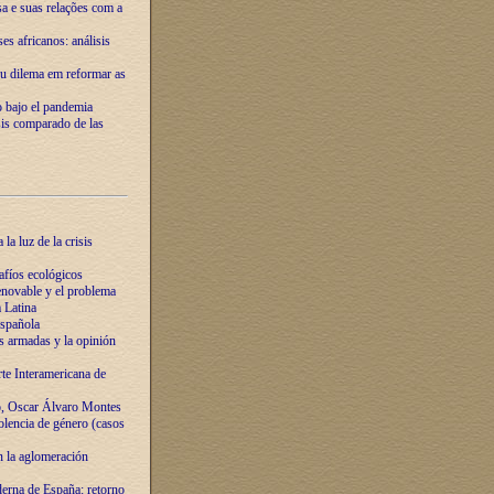
ssa e suas relações com a
es africanos: análisis
eu dilema em reformar as
o bajo el pandemia
sis comparado de las
la luz de la crisis
afíos ecológicos
novable y el problema
 Latina
española
s armadas y la opinión
te Interamericana de
o, Oscar Álvaro Montes
olencia de género (casos
n la aglomeración
erna de España: retorno