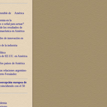
ostenible de América
emia en la
o señal para actuar?
de los resultados de
farmacéutica en América
des de innovaciόn en
de la industria
ítica
ca de EE.UU. en América
los países de Amèrica
as relaciones argentino-
berto Fernández
percepción europea de
 coincidiendo con el 50
ndemia
urismo