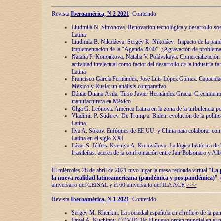
Revista
Iberoamérica, N 2 2021
. Contenido
Liudmila N. Símonova. Renovaciόn tecnolόgica y desarrollo s
Latina
Liudmila B. Nikoláeva, Sergéy K. Nikoláev. Impacto de la pand
implementaciόn de la “Agenda 2030”: ¿Agravaciόn de problemas 
Natalia P. Kononkova, Natalia V. Polávskaya. Comercializaciόn 
actividad intelectual como factor del desarrollo de la industria 
Latina
Francisco García Fernández, José Luis López Gómez. Capacida
México y Rusia: un análisis comparativo
Dánae Duana Ávila, Tirso Javier Hernández Gracia. Crecimiento 
manufacturera en México
Olga G. Leόnova. América Latina en la zona de la turbulencia pol
Vladímir P. Súdarev. De Trump a Biden: evoluciόn de la políti
Latina
Ilya A. Sόkov. Enfόques de EE.UU. y China para colaborar con 
Latina en el siglo XXI
Lázar S. Jéifets, Kseniya A. Konoválova. La lόgica histόrica de l
brasileñas: acerca de la confrontaciόn entre Jair Bolsonaro y Al
El miércoles 28 de abril de 2021 tuvo lugar la mesa redonda virtual “
La 
la nueva realidad latinoamericana (pandémica y postpandémica)
”,
aniversario del CEISAL y el 60 aniversario del ILA ACR
>>>
Revista
Iberoamérica, N 1 2021
. Contenido
Sergéy M. Khenkin. La sociedad española en el reflejo de la pa
Pável A. Kuchínov. COVID-19: El nuevo orden mundial en el t