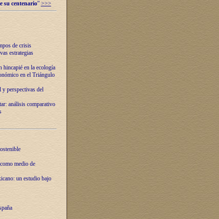
e su centenario
”
>>>
mpos de crisis
vas estrategias
 hincapié en la ecología
onómico en el Triángulo
 y perspectivas del
tar: análisis comparativo
s
ostenible
 como medio de
xicano: un estudio bajo
spaña