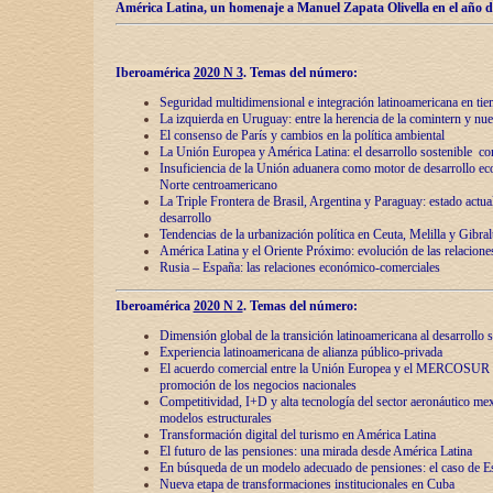
América Latina, un homenaje a Manuel Zapata Olivella en el año d
Iberoamérica
2020 N 3
.
Temas del número:
Seguridad multidimensional e integración latinoamericana en tie
La izquierda en Uruguay: entre la herencia de lа comintern y nue
El consenso de París y cambios en la política ambiental
La Unión Europea y América Latina: el desarrollo sostenible con
Insuficiencia de la Unión aduanera como motor de desarrollo ec
Norte centroamericano
La Triple Frontera de Brasil, Argentina y Paraguay: estado actual
desarrollo
Tendencias de la urbanización política en Ceuta, Melilla y Gibral
América Latina y el Oriente Próximo: evolución de las relacione
Rusia – España: las relaciones económico-comerciales
Iberoamérica
2020 N 2
.
Temas del número:
Dimensión global de la transición latinoamericana al desarrollo s
Experiencia latinoamericana de alianza público-privada
El acuerdo comercial entre la Unión Europea y el MERCOSUR
promoción de los negocios nacionales
Competitividad, I+D y alta tecnología del sector aeronáutico me
modelos estructurales
Transformación digital del turismo en América Latina
El futuro de las pensiones: una mirada desde América Latina
En búsqueda de un modelo adecuado de pensiones: el caso de E
Nueva etapa de transformaciones institucionales en Cuba