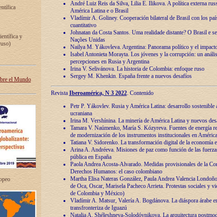
André Luiz Reis da Silva, Lilia E. Ilikova. A política externa ru
entífica
América Latina e o Brasil
Vladímir A. Goliney. Cooperación bilateral de Brasil con los país
cuantitativo
Johnatan da Costa Santos. Uma realidade distante? O Brasil e s
ientífica y
Nações Unidas
ruso)
Nailya M. Yákovleva. Argentina: Panorama político y el impact
Isabel Antonieta Morayta. Los jóvenes y la corrupción: un análi
percepciones en Rusia y Argentina
Irina V. Selivánova. La historia de Colombia: enfoque ruso
Sergey M. Khenkin. España frente a nuevos desafíos
obre el Mundo
Revista
Iberoamérica, N 3 2022
. Contenido
Petr P. Yákovlev. Rusia y América Latina: desarrollo sostenible a 
ucraniana
Irina M. Vershínina. La minería de América Latina y nuevos des
Tamara V. Naúmenko, María S. Kózyreva. Fuentes de energía re
de modernización de los instrumentos institucionales en América
Tatiana V. Sidorenko. La transformación digital de la economía 
Arina A. Andréeva. Misiones de paz como función de las fuerza
pública en España
Paola Andrea Acosta-Alvarado. Medidas provisionales de la Cor
Derechos Humanos: el caso colombiano
Martha Elisa Nateras González, Paula Andrea Valencia Londoñ
ropeo
de Oca, Oscar, Marisela Pacheco Arrieta. Protestas sociales y vi
de Colombia y México)
Vladímir A. Matsur, Valería A. Bogdánova. La diáspora árabe e
transfronteriza de Iguazú
Natalia A. Shéleshneva-Solodóvnikova. La arquitectura postmod