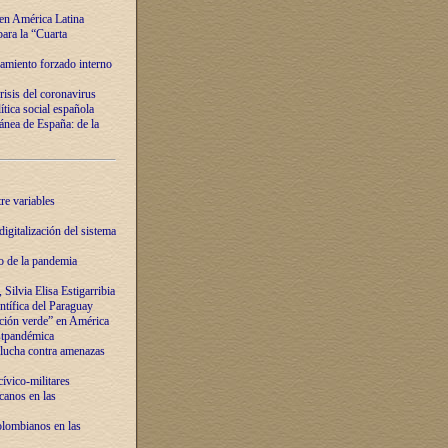
 en América Latina
ara la “Cuarta
amiento forzado interno
risis del coronavirus
ítica social española
nea de España: de la
re variables
igitalización del sistema
o de la pandemia
Silvia Elisa Estigarribia
entífica del Paraguay
ación verde” en América
ostpandémica
lucha contra amenazas
ívico-militares
anos en las
olombianos en las