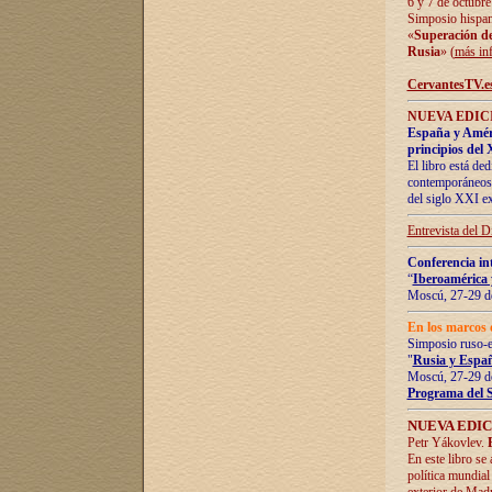
6 y 7 de octubre
Simposio hispan
«
Superación de 
Rusia
» (
más in
CervantesTV.e
NUEVA EDICI
España y Améric
principios del 
El libro está de
contemporáneos -
del siglo XXI ex
Entrevista del 
Conferencia in
“
Iberoamérica 
Moscú, 27-29 de
En los marcos 
Simposio ruso-
"
Rusia y Españ
Moscú, 27-29 de
Programa del 
NUEVA EDIC
Petr Yákovlev.
En este libro se
política mundial