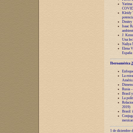
Yarima 
COVID
Kleidy 
potenci
Dmitry 
Isaac Ra
ambient
J. Kenn
Una lect
Naílya 
Elena 
España
Iberoamérica
2
Enfoques
La estr
América
Dimensi
Rusia – 
Brasil y
La polí
Relacion
2019)
Brasil: 
Conjugac
mexican
1 de diciembre d