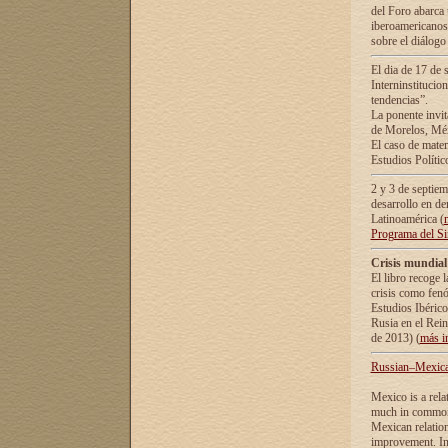
del Foro abarca 
iberoamericanos 
sobre el diálogo 
El dia de 17 de 
Interninstitucio
tendencias”.
La ponente inv
de Morelos, Méx
El caso de mate
Estudios Polític
2 y 3 de septie
desarrollo en de
Latinoamérica (
Programa del S
Crisis mundial
El libro recoge 
crisis como fen
Estudios Ibérico
Rusia en el Rei
de 2013) (
más i
Russian–Mexican
Mexico is a rela
much in common i
Mexican relation
improvement. In 