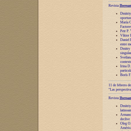
Revista
Iberoam
Dmitriy
oportun
María C
Factore
Petr P.
Víktor 
Daniel 
entre m
Dmitry 
singula
Svetlan
context
Irina D
particul
Borís F
11 de febrero de
“Las perspectiva
Revista
Iberoam
Dmitriy
latinoa
Armando
declive
Oleg O.
América