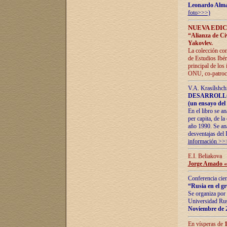
Leonardo Alm
foto>>>)
NUEVA EDIC
“Alianza de Civi
Yakovlev.
La colección con
de Estudios Ibér
principal de los
ONU, co-patroci
V.A. Krasílshch
DESARROLLO
(un ensayo del 
En el libro se a
per capita, de l
año 1990. Se ana
desventajas del 
información >>
E.I. Beliakova
Jorge Amado «r
Conferencia cien
“Rusia en el g
Se organiza por 
Universidad Rus
Noviembre de 
En vísperas de
1