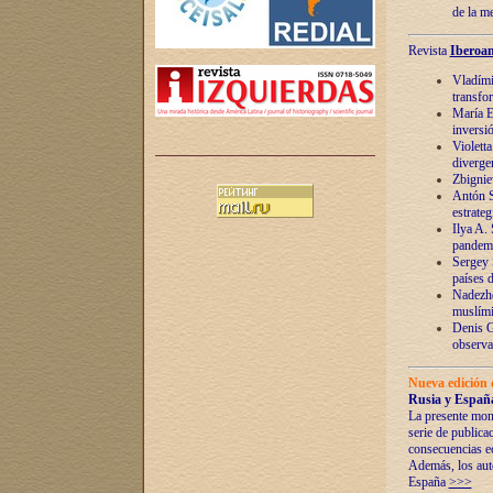
de la m
Revista
Iberoam
Vladímir
transfo
María E
inversi
Violett
diverge
Zbignie
Antón S
estrateg
Ilya A.
pandem
Sergey 
países 
Nadezhd
muslími
Denis G
observac
Nueva edición 
Rusia y España
La presente mono
serie de publica
consecuencias e
Además, los auto
España
>>>