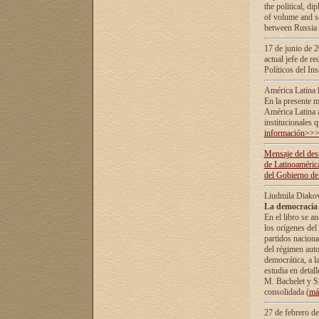
the political, d
of volume and sc
between Russia 
17 de junio de 2
actual jefe de r
Políticos del In
América Latina 
En la presente m
América Latina 
institucionales 
información>>
Mensaje del dest
de Latinoaméric
del Gobierno de
Liudmila Diako
La democracia 
En el libro se a
los orígenes del 
partidos naciona
del régimen auto
democrática, а l
estudia en detall
М. Bachelet у S.
consolidada (
má
27 de febrero d