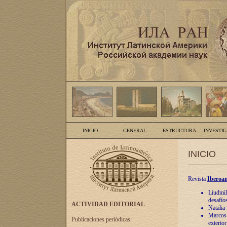
INICIO
GENERAL
ESTRUCTURA
INVESTI
INICIO
Revista
Iberoam
Liudmil
desafíos
ACTIVIDAD EDITORIAL
Natalia
Marcos A
Publicaciones periódicas:
exterio