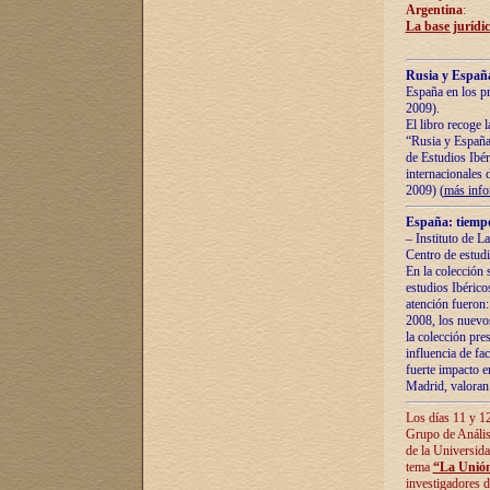
Argentina
:
La base jurídic
Rusia y España
España en los pr
2009).
El libro recoge 
“Rusia y España 
de Estudios Ibér
internacionales 
2009) (
más inf
España: tiempo
– Instituto de L
Centro de estud
En la colección 
estudios Ibérico
atención fueron:
2008, los nuevos
la colección pre
influencia de fac
fuerte impacto en
Madrid, valoran 
Los días 11 y 12
Grupo de Anális
de la Universida
tema
“La Unión
investigadores d