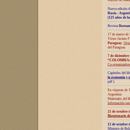
exterior de Madr
Nueva edición d
Rusia - Argent
(125 años de la
Revista
Iberoa
17 de marzo de 2
Víctor Jacinto 
Paraguay
.
Orga
del Paraguay.
7 de diciembre
“COLOMBIA:
Co-organizador
Capítulos del l
la economía y p
pdf )
En vísperas de 1
Argentina:
Materiales del li
Información para
21 de octubre 
Bicentenario d
12 de octubre 
Ministro de Rel