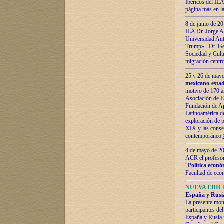
Ibéricos del ILA
página más en la
8 de junio de 20
ILA Dr. Jorge Al
Universidad Aut
Trump». Dr. Ger
Sociedad y Cultu
migración centr
25 y 26 de mayo 
mexicano-estad
motivo de 170 a
Asociación de E
Fundación de Ap
Latinoamérica d
exploración de p
XIX y las consec
contemporáneo
4 de mayo de 201
ACR el profeso
“
Política econó
Facultad de eco
NUEVA EDICI
España y Rusia 
La presente mono
participantes d
España y Rusia f