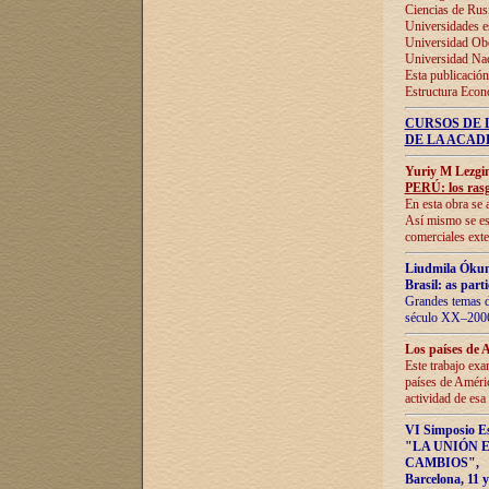
Ciencias de Rus
Universidades e
Universidad Obe
Universidad Na
Esta publicación
Estructura Econ
CURSOS DE 
DE LA ACAD
Yuriy M Lezgi
PERÚ: los rasg
En esta obra se 
Así mismo se est
comerciales exte
Liudmila Ókun
Brasil: as part
Grandes temas da
século XX–2006
Los países de 
Este trabajo exa
países de Améric
actividad de esa
VI Simposio E
"LA UNIÓN 
CAMBIOS"
,
Barcelona, 11 y