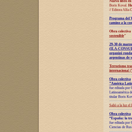
Nuevo libro en
Boris Koval.
He
// Editora Alfa-
Programa del 
camino a la coo
Obra colectiva
sostenible
"
29-30 de ma
(ILA-CONSULT
organizó ronda
argentinas de v
Terrorismo tra
internaciona
l 
Obra colectiva
”América Latin
fue editada por 
Latinoamérica de
titular Boris Ko
Salió a la luz el
Obra colectiva
“España: la tra
fue editada por 
Ciencias de Rus