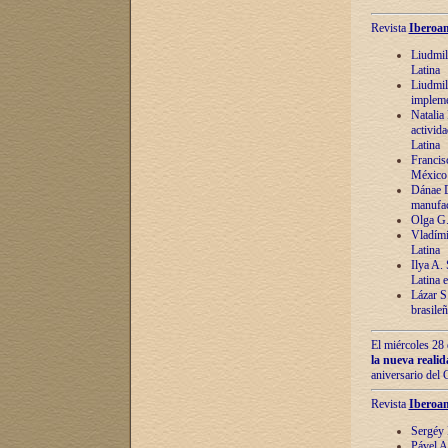
Revista
Iberoam
Liudmil
Latina
Liudmil
impleme
Natalia
activida
Latina
Francis
México 
Dánae D
manufac
Olga G.
Vladími
Latina
Ilya A.
Latina 
Lázar S.
brasile
El miércoles 28 
la nueva reali
aniversario del
Revista
Iberoam
Sergéy 
Pável A