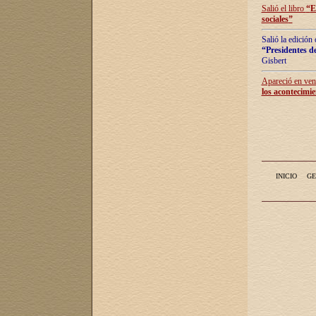
Salió el libro
“
E
sociales
”
Salió la edición
“Presidentes de
Gisbert
Apareció en vent
los acontecimie
INICIO
GE