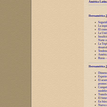
América Latina
Iberoamérica
2
Segurid
La izqu
El cons
La Unió
Insufic
Norte c
La Tripl
desarro
Tendenci
América
Rusia –
Iberoamérica
2
Dimensió
Experie
El acue
promoci
Competi
modelos
Transfo
El futu
En búsq
Nueva e