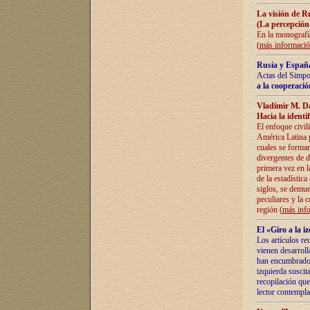
La visión de R
(La percepción
En la monografía
(
más informaci
Rusia y España
Actas del Simpo
a la cooperació
Vladímir M. D
Hacia la identi
El enfoque civil
América Latina pa
cuales se formar
divergentes de d
primera vez en l
de la estadística
siglos, se demue
peculiares y la 
región (
más inf
El «Giro a la 
Los artículos re
vienen desarroll
han encumbrado e
izquierda suscita
recopilación que
lector contempla