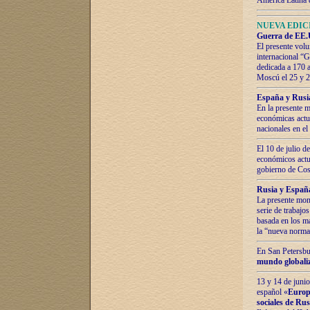
América Latina 
NUEVA EDICI
Guerra de EE.U
El presente volu
internacional “
dedicada a 170 
Moscú el 25 y 
España y Rusia:
En la presente m
económicas actua
nacionales en el
El 10 de julio d
económicos actua
gobierno de Cost
Rusia y España
La presente mono
serie de trabajo
basada en los ma
la “nueva norma
En San Petersbur
mundo globaliza
13 y 14 de junio
español «
Europa
sociales de Ru