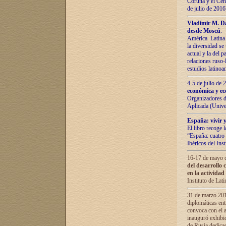
Coruña y el Cent
de julio de 201
Vladímir М. Da
desde Moscú
.
América Latina 
la diversidad se 
actual у lа del p
relaciones ruso-
estudios latino
4-5 de julio de
económica y ec
Organizadores d
Aplicada (Univ
España: vivir y
El libro recoge 
“España: cuatro 
Ibéricos del In
16-17 de mayo d
del desarrollo 
en la actividad
Instituto de La
31 de marzo 2016
diplomáticas en
convoca con el a
inauguró exhibi
de Rusia dedica