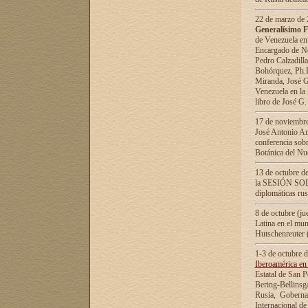
22 de marzo de 2
Generalísimo F
de Venezuela en
Encargado de Neg
Pedro Calzadilla
Bohórquez, Ph.D.
Miranda, José G
Venezuela en la 
libro de José G
17 de noviembre
José Antonio Am
conferencia sobr
Botánica del Nu
13 de octubre de
la SESIÓN SOLEM
diplomáticas rus
8 de octubre (j
Latina en el mun
Hutschenreuter 
1-3 de octubre 
Iberoamérica en 
Estatal de San P
Bering-Bellinsg
Rusia, Gobernac
Internacional de