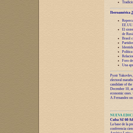
Tradici
Iberoamérica
2
Repercu
EE.UU
El sist
de Rusi
Brasil 
Partidos
Identida
Polític
Relacio
Foro de
Una apr
Pyotr Yakovlev,
electoral marath
candidate of the
December 10, and
economic ones. C
A.Fernandez on t
NUEVA EDICI
Cuba Sí! 60 Añ
La base de la pr
conferencia cien