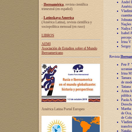
André Lu
-
Iberoamérica
, revista científica
América
trimestral (en español)
Vladímir
cuantita
-
Latinskaya America
Johnata
(América Latina), revista científica y
Nações
sociopolítica mensual (en ruso)
Nailya 
Isabel 
LIBROS
percepc
Irina V
AEMI
Sergey 
Asociación de Estudios sobre el Mundo
Iberoamericano
Revista
Iberoam
Petr P. 
ucrania
Irina M
Tamara 
de mode
Tatiana
Arina A
pública
Paola A
Derecho
Martha 
América Latina Portal Europeo
de Oca,
de Colo
Vladími
transfro
Natalia