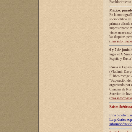
Establecimiento
México: parado
En la monografía
sociopolítico de
primera década d
impresionante a
viene arrastrand
las disputas pe
(
más informaci
6 y 7 de junio 
lugar el X Simp
España y Rusia"
Rusia y España 
(Vladímir Davyd
El libro recoge 
“Superación de l
organizado por e
Ciencias de Rus
Surerior de Inve
(
más informaci
Países ibéricos
Irina Sinélschik
La práctica esp
información>>