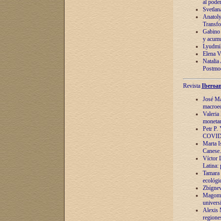
al pode
Svetlan
Anatoly
Transfo
Gabino 
y acumu
Lyudmil
Elena V.
Natalia
Postmod
Revista
Iberoam
José Ma
macroec
Valeria
monetari
Petr P.
COVID
Marta Is
Canese. 
Víctor 
Latina:
Tamara 
ecológi
Zbígnev
Magomed
univers
Alexis 
regiones