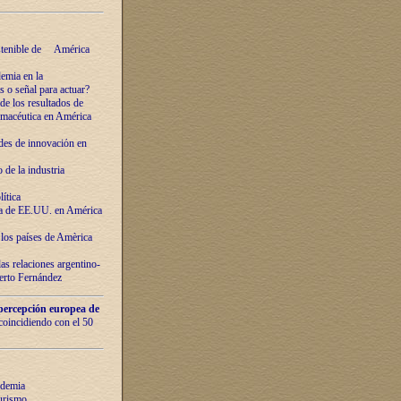
ostenible de América
emia en la
o señal para actuar?
de los resultados de
farmacéutica en América
des de innovaciόn en
de la industria
ítica
ca de EE.UU. en América
los países de Amèrica
as relaciones argentino-
berto Fernández
percepción europea de
 coincidiendo con el 50
ndemia
urismo