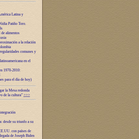
mérica Latina y
idia Patiño Toro.
ls
 de alimentos
usia
roximación a la relación
olombia
 regularidades comunes y
latinoamericana en el
 en 1970-2010:
l
es para el día de hoy)
ugar la Mesa redonda
vo de la cultura”
>>>
integración
 desde su triunfo a su
EE.UU. con países de
llegada de Joseph Biden