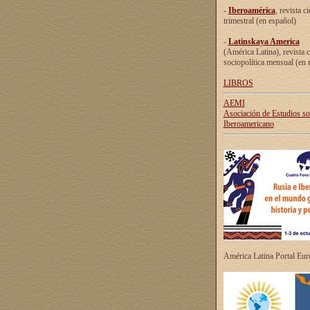
-
Iberoamérica
, revista ci
trimestral (en español)
-
Latinskaya America
(América Latina), revista c
sociopolítica mensual (en 
LIBROS
AEMI
Asociación de Estudios s
Iberoamericano
América Latina Portal Eu