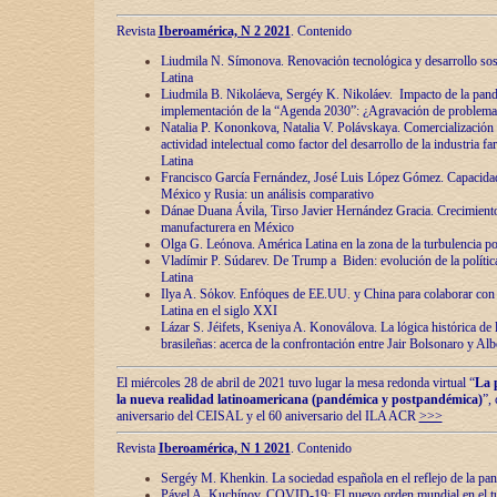
Revista
Iberoamérica, N 2 2021
. Contenido
Liudmila N. Símonova. Renovaciόn tecnolόgica y desarrollo s
Latina
Liudmila B. Nikoláeva, Sergéy K. Nikoláev. Impacto de la pand
implementaciόn de la “Agenda 2030”: ¿Agravaciόn de problemas 
Natalia P. Kononkova, Natalia V. Polávskaya. Comercializaciόn 
actividad intelectual como factor del desarrollo de la industria 
Latina
Francisco García Fernández, José Luis López Gómez. Capacida
México y Rusia: un análisis comparativo
Dánae Duana Ávila, Tirso Javier Hernández Gracia. Crecimiento 
manufacturera en México
Olga G. Leόnova. América Latina en la zona de la turbulencia pol
Vladímir P. Súdarev. De Trump a Biden: evoluciόn de la políti
Latina
Ilya A. Sόkov. Enfόques de EE.UU. y China para colaborar con 
Latina en el siglo XXI
Lázar S. Jéifets, Kseniya A. Konoválova. La lόgica histόrica de l
brasileñas: acerca de la confrontaciόn entre Jair Bolsonaro y Al
El miércoles 28 de abril de 2021 tuvo lugar la mesa redonda virtual “
La 
la nueva realidad latinoamericana (pandémica y postpandémica)
”,
aniversario del CEISAL y el 60 aniversario del ILA ACR
>>>
Revista
Iberoamérica, N 1 2021
. Contenido
Sergéy M. Khenkin. La sociedad española en el reflejo de la pa
Pável A. Kuchínov. COVID-19: El nuevo orden mundial en el t