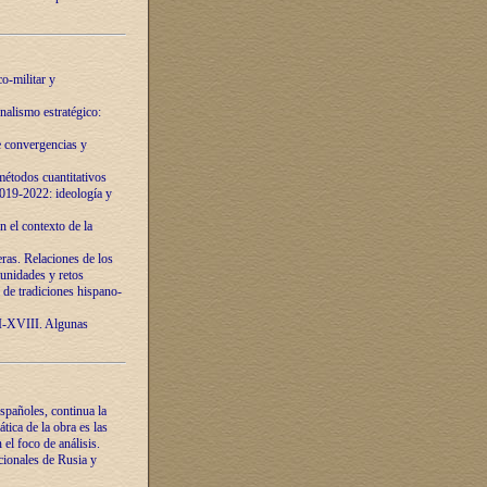
o-militar y
nalismo estratégico:
e convergencias y
étodos cuantitativos
019-2022: ideología y
 el contexto de la
ras. Relaciones de los
unidades y retos
 de tradiciones hispano-
VI-XVIII. Algunas
spañoles, continua la
tica de la obra es las
l foco de análisis.
cionales de Rusia y