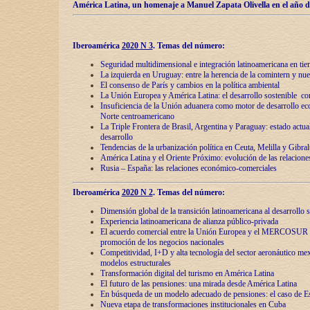
América Latina, un homenaje a Manuel Zapata Olivella en el año d
Iberoamérica
2020 N 3
.
Temas del número:
Seguridad multidimensional e integración latinoamericana en tie
La izquierda en Uruguay: entre la herencia de lа comintern y nue
El consenso de París y cambios en la política ambiental
La Unión Europea y América Latina: el desarrollo sostenible con
Insuficiencia de la Unión aduanera como motor de desarrollo ec
Norte centroamericano
La Triple Frontera de Brasil, Argentina y Paraguay: estado actual
desarrollo
Tendencias de la urbanización política en Ceuta, Melilla y Gibral
América Latina y el Oriente Próximo: evolución de las relacione
Rusia – España: las relaciones económico-comerciales
Iberoamérica
2020 N 2
.
Temas del número:
Dimensión global de la transición latinoamericana al desarrollo s
Experiencia latinoamericana de alianza público-privada
El acuerdo comercial entre la Unión Europea y el MERCOSUR
promoción de los negocios nacionales
Competitividad, I+D y alta tecnología del sector aeronáutico me
modelos estructurales
Transformación digital del turismo en América Latina
El futuro de las pensiones: una mirada desde América Latina
En búsqueda de un modelo adecuado de pensiones: el caso de E
Nueva etapa de transformaciones institucionales en Cuba