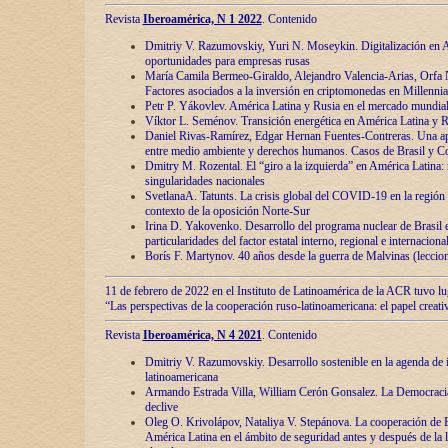
Revista
Iberoamérica, N 1 2022
. Contenido
Dmitriy V. Razumovskiy, Yuri N. Moseykin. Digitalización en A
oportunidades para empresas rusas
María Camila Bermeo-Giraldo, Alejandro Valencia-Arias, Orfa N
Factores asociados a la inversión en criptomonedas en Millennia
Petr P. Yákovlev. América Latina y Rusia en el mercado mundial
Víktor L. Seménov. Transición energética en América Latina y R
Daniel Rivas-Ramírez, Edgar Hernan Fuentes-Contreras. Una ap
entre medio ambiente y derechos humanos. Casos de Brasil y C
Dmitry M. Rozental. El “giro a la izquierda” en América Latina:
singularidades nacionales
SvetlanaA. Tatunts. La crisis global del COVID-19 en la región 
contexto de la oposición Norte-Sur
Irina D. Yakovenko. Desarrollo del programa nuclear de Brasil
particularidades del factor estatal interno, regional e internaciona
Borís F. Martynov. 40 años desde la guerra de Malvinas (leccion
11 de febrero de 2022 en el Instituto de Latinoamérica de la ACR tuvo l
“Las perspectivas de la cooperación ruso-latinoamericana: el papel creati
Revista
Iberoamérica, N 4 2021
. Contenido
Dmitriy V. Razumovskiy. Desarrollo sostenible en la agenda de 
latinoamericana
Armando Estrada Villa, William Cerón Gonsalez. La Democracia:
declive
Oleg O. Krivolápov, Nataliya V. Stepánova. La cooperación de 
América Latina en el ámbito de seguridad antes y después de la 