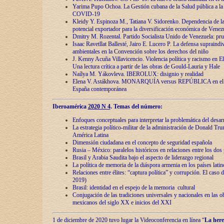
Yarima Pupo Ochoa. La Gestión cubana de la Salud pública a la 
COVID-19
Kleidy Y. Espinoza M., Tatiana V. Sidorenko. Dependencia de la 
potencial exportador para la diversificación económica de Venez
Dmitry M. Rozental. Partido Socialista Unido de Venezuela: prue
Isaac Ravetllat Ballesté, Jairo E. Lucero P. La defensa supraindi
ambientales en la Convención sobre los derechos del niño
J. Kenny Acuña Villavicencio. Violencia política y racismo en E
Una lectura crítica a partir de las obras de Gould-Lauria y Hale
Naílya M. Yákovleva. IBEROLUX: disignio y realidad
Elena V. Astákhova. MONARQUÍA versus REPÚBLICA en el dis
España contemporánea
Iberoamérica
2020 N 4
. Temas del número:
Enfoques conceptuales para interpretar la problemática del desarr
La estrategia político-militar de la administración de Donald Tr
América Latina
Dimensión ciudadana en el concepto de seguridad española
Rusia – México: paralelos históricos en relaciones entre los dos 
Brasil y Arabia Saudita bajo el aspecto de liderazgo regional
La política de memoria de la diáspora armenia en los países lati
Relaciones entre élites: “captura política” y corrupción. El caso
2019)
Brasil: identidad en el espejo de la memoria cultural
Conjugación de las tradiciones universales y nacionales en las ob
mexicanos del siglo XX e inicios del XXI
1 de diciembre de 2020 tuvo lugar la Videoconferencia en línea “
La here