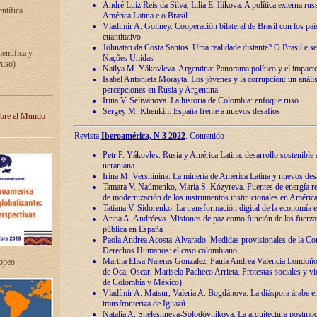
André Luiz Reis da Silva, Lilia E. Ilikova. A política externa ru
entífica
América Latina e o Brasil
Vladímir A. Goliney. Cooperación bilateral de Brasil con los país
cuantitativo
Johnatan da Costa Santos. Uma realidade distante? O Brasil e s
ientífica y
Nações Unidas
ruso)
Nailya M. Yákovleva. Argentina: Panorama político y el impact
Isabel Antonieta Morayta. Los jóvenes y la corrupción: un análi
percepciones en Rusia y Argentina
Irina V. Selivánova. La historia de Colombia: enfoque ruso
Sergey M. Khenkin. España frente a nuevos desafíos
obre el Mundo
Revista
Iberoamérica, N 3 2022
. Contenido
Petr P. Yákovlev. Rusia y América Latina: desarrollo sostenible a 
ucraniana
Irina M. Vershínina. La minería de América Latina y nuevos des
Tamara V. Naúmenko, María S. Kózyreva. Fuentes de energía re
de modernización de los instrumentos institucionales en América
Tatiana V. Sidorenko. La transformación digital de la economía 
Arina A. Andréeva. Misiones de paz como función de las fuerza
pública en España
Paola Andrea Acosta-Alvarado. Medidas provisionales de la Cor
Derechos Humanos: el caso colombiano
Martha Elisa Nateras González, Paula Andrea Valencia Londoñ
ropeo
de Oca, Oscar, Marisela Pacheco Arrieta. Protestas sociales y vi
de Colombia y México)
Vladímir A. Matsur, Valería A. Bogdánova. La diáspora árabe e
transfronteriza de Iguazú
Natalia A. Shéleshneva-Solodóvnikova. La arquitectura postmod