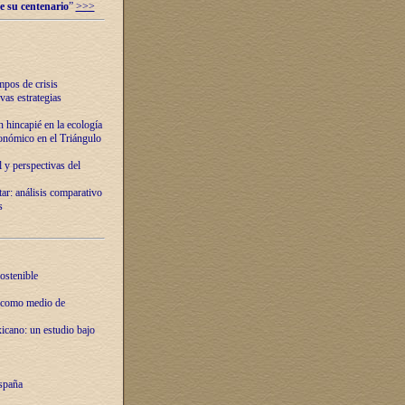
e su centenario
”
>>>
mpos de crisis
vas estrategias
 hincapié en la ecología
onómico en el Triángulo
 y perspectivas del
tar: análisis comparativo
s
ostenible
 como medio de
xicano: un estudio bajo
spaña