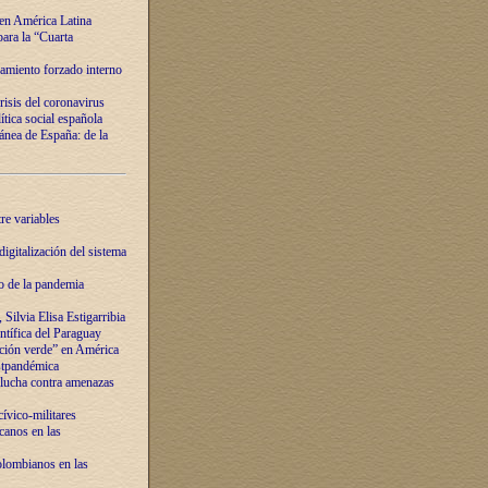
 en América Latina
ara la “Cuarta
amiento forzado interno
risis del coronavirus
ítica social española
nea de España: de la
re variables
igitalización del sistema
o de la pandemia
Silvia Elisa Estigarribia
entífica del Paraguay
ación verde” en América
ostpandémica
lucha contra amenazas
ívico-militares
anos en las
olombianos en las