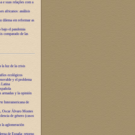
ssa e suas relações com a
es africanos: análisis
eu dilema em reformar as
o bajo el pandemia
sis comparado de las
la luz de la crisis
afíos ecológicos
novable y el problema
 Latina
española
s armadas y la opinión
te Interamericana de
o, Oscar Álvaro Montes
olencia de género (casos
n la aglomeración
erna de España: retorno