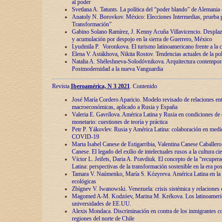
al poder
Svetlana A. Tatunts. La política del “poder blando” de Alemania
Anatoly N. Borovkov. México: Elecciones Intermedias, prueba p
Transformación”
Gabino Solano Ramírez, J. Kenny Acuña Villavicencio. Desplaz
y acumulación por despojo en la sierra de Guerrero, México
Lyudmila P. Voronkova. El turismo latinoamericano frente a la c
Elena V. Astákhova, Nikita Rostov. Tendencias actuales de la pol
Natalia A. Shéleshneva-Solodóvnikova. Arquitectura contemporá
Postmodernidad a la nueva Vanguardia
Revista
Iberoamérica, N 3 2021
. Contenido
José María Cordero Aparicio. Modelo revisado de relaciones ent
macroeconómicas, aplicado a Rusia y España
Valeria E. Gavrílova. América Latina y Rusia en condiciones de d
monetario: cuestiones de teoría y práctica
Petr P. Yákovlev. Rusia y América Latina: colaboración en medi
COVID-19
Marta Isabel Canese de Estigarribia, Valentina Canese Caballero, 
Canese. El legado del exilio de intelectuales rusos a la cultura ci
Víctor L. Jeifets, Daria A. Pravdiuk. El concepto de la “recuper
Latina: perspectivas de la transformación sostenible en la era p
Tamara V. Naúmenko, María S. Kózyreva. América Latina en la 
ecológicas
Zbígnev V. Iwanowski. Venezuela: crisis sistémica y relaciones c
Magomed A-M. Kodzóev, Marina M. Krékova. Los latinoameric
universidades de EE.UU.
Alexis Mondaca. Discriminación en contra de los inmigrantes c
regiones del norte de Chile