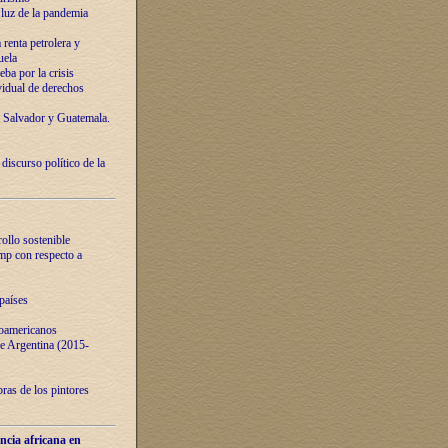
luz de la pandemia
renta petrolera y
uela
ba por la crisis
vidual de derechos
l Salvador y Guatemala.
curso político de la
ollo sostenible
ump con respecto a
países
noamericanos
 de Argentina (2015-
ras de los pintores
ncia africana en