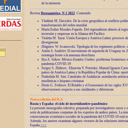
de la memoria
Revista
Iberoamérica, N 2 2022
. Contenido
Vladímir M. Davydov. De la crisis geopolítica al conflicto polític
transformación del orden mundial
María Esther Morales-Fajardo. Del regionalismo abierto al regio
inversión y empresas en la Alianza del Pacífico
Violetta M. Tayar. Unión Europea y América Latina: procesos d
divergencias
Zbigniew W. Iwanowski. Tipología de los regímenes políticos: m
Antón S. Andréev. El movimiento de izquierda de Uruguay en 2
estrategia frente a la amenaza derechista
Ilya A. Sókov. México-Estados Unidos: problemas fronterizos en
pandemia COVID-19
Sergey S. Zhiltsov, Elizaveta Y. Petrenko, Manuel Ignacio Carre
países de América Latina y la República Popular de China: oport
Nadezhda M. Sim. Catedrales de Andalucía: asimilación artística
muslímicas e hispano-cristianas
Denis G. Fedósov. El Retablo y el Iconostasio de los siglos X
observaciones respecto a sus similitudes y diferencias
Nueva edición del ILA
Rusia y España: el ciclo de incertidumbre pandémico
La presente monografía colectiva, preparada por investigadores rusos y e
serie de publicaciones conjuntas de los expertos de ambos países. La temá
consecuencias económico-sociales de la pandemia del COVID-19 está en e
Además, los autores examinan algunos vectores de las relaciones interna
España
>>>