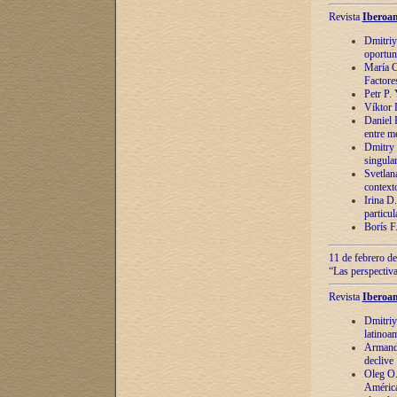
Revista
Iberoam
Dmitriy
oportun
María C
Factore
Petr P.
Víktor 
Daniel 
entre m
Dmitry 
singula
Svetlan
context
Irina D
particul
Borís F
11 de febrero de
“Las perspectiva
Revista
Iberoam
Dmitriy
latinoa
Armando
declive
Oleg O.
América