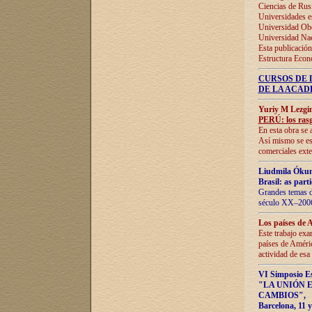
Ciencias de Rus
Universidades e
Universidad Obe
Universidad Na
Esta publicación
Estructura Econ
CURSOS DE 
DE LA ACAD
Yuriy M Lezgi
PERÚ: los rasg
En esta obra se 
Así mismo se est
comerciales exte
Liudmila Ókun
Brasil: as part
Grandes temas da
século XX–2006
Los países de 
Este trabajo exa
países de Améric
actividad de esa
VI Simposio E
"LA UNIÓN 
CAMBIOS"
,
Barcelona, 11 y