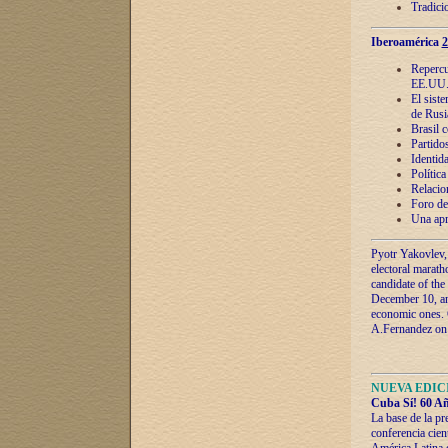
Tradici
Iberoamérica
2
Repercu
EE.UU
El sist
de Rusi
Brasil 
Partidos
Identida
Polític
Relacio
Foro de
Una apr
Pyotr Yakovlev,
electoral marath
candidate of the
December 10, and
economic ones. C
A.Fernandez on t
NUEVA EDICI
Cuba Sí! 60 Añ
La base de la pr
conferencia cien