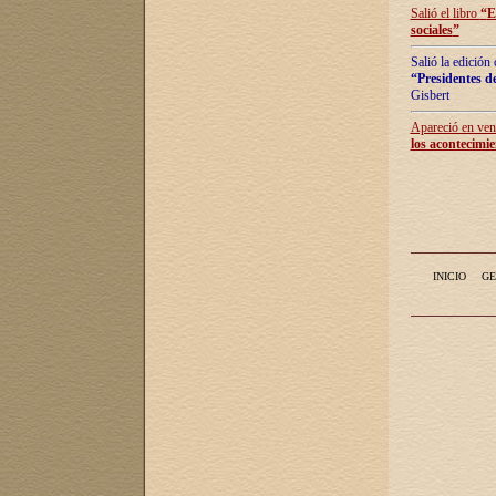
Salió el libro
“
E
sociales
”
Salió la edición
“Presidentes de
Gisbert
Apareció en vent
los acontecimie
INICIO
GE