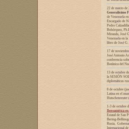
22 de marzo de 2
Generalísimo F
de Venezuela en
Encargado de Neg
Pedro Calzadilla
Bohórquez, Ph.D.
Miranda, José G
Venezuela en la 
libro de José G
17 de noviembre
José Antonio Am
conferencia sobr
Botánica del Nu
13 de octubre de
la SESIÓN SOLEM
diplomáticas rus
8 de octubre (j
Latina en el mun
Hutschenreuter 
1-3 de octubre 
Iberoamérica en 
Estatal de San P
Bering-Bellinsg
Rusia, Gobernac
Internacional de