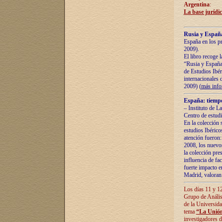
Argentina
:
La base jurídic
Rusia y España
España en los pr
2009).
El libro recoge 
“Rusia y España 
de Estudios Ibér
internacionales 
2009) (
más inf
España: tiempo
– Instituto de L
Centro de estud
En la colección 
estudios Ibérico
atención fueron:
2008, los nuevos
la colección pre
influencia de fac
fuerte impacto en
Madrid, valoran 
Los días 11 y 12
Grupo de Anális
de la Universida
tema
“La Unión
investigadores d