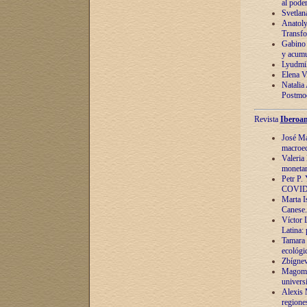
al pode
Svetlan
Anatoly
Transfo
Gabino 
y acumu
Lyudmil
Elena V.
Natalia
Postmod
Revista
Iberoam
José Ma
macroec
Valeria
monetari
Petr P.
COVID
Marta Is
Canese. 
Víctor 
Latina:
Tamara 
ecológi
Zbígnev
Magomed
univers
Alexis 
regiones