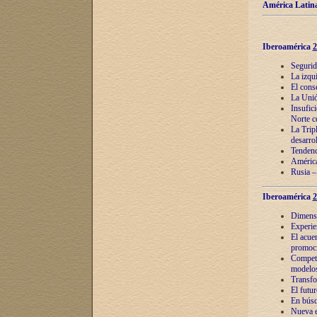
América Latina
Iberoamérica
2
Segurid
La izqu
El cons
La Unió
Insufic
Norte c
La Tripl
desarro
Tendenci
América
Rusia –
Iberoamérica
2
Dimensió
Experie
El acue
promoci
Competi
modelos
Transfo
El futu
En búsq
Nueva e