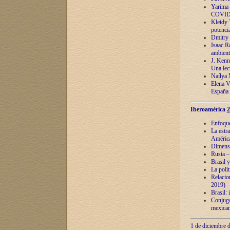
Yarima 
COVID
Kleidy 
potenci
Dmitry 
Isaac Ra
ambient
J. Kenn
Una lect
Naílya 
Elena 
España
Iberoamérica
2
Enfoques
La estr
América
Dimensi
Rusia – 
Brasil y
La polí
Relacion
2019)
Brasil: 
Conjugac
mexican
1 de diciembre d