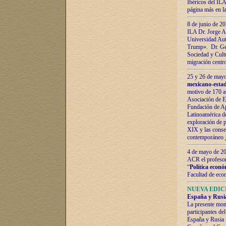
Ibéricos del ILA
página más en la
8 de junio de 20
ILA Dr. Jorge Al
Universidad Aut
Trump». Dr. Ger
Sociedad y Cultu
migración centr
25 y 26 de mayo 
mexicano-estad
motivo de 170 a
Asociación de E
Fundación de Ap
Latinoamérica d
exploración de p
XIX y las consec
contemporáneo
4 de mayo de 201
ACR el profeso
“
Política econó
Facultad de eco
NUEVA EDICI
España y Rusia 
La presente mono
participantes d
España y Rusia f