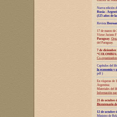
exterior de Madr
Nueva edición d
Rusia - Argent
(125 años de la
Revista
Iberoa
17 de marzo de 2
Víctor Jacinto 
Paraguay
.
Orga
del Paraguay.
7 de diciembre
“COLOMBIA:
Co-organizador
Capítulos del l
la economía y p
pdf )
En vísperas de 1
Argentina:
Materiales del li
Información para
21 de octubre 
Bicentenario d
12 de octubre 
Ministro de Rel