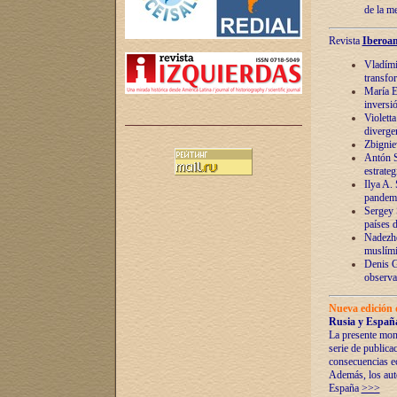
de la m
Revista
Iberoam
Vladímir
transfo
María E
inversi
Violett
diverge
Zbignie
Antón S
estrateg
Ilya A.
pandem
Sergey 
países 
Nadezhd
muslími
Denis G
observac
Nueva edición 
Rusia y España
La presente mono
serie de publica
consecuencias e
Además, los auto
España
>>>