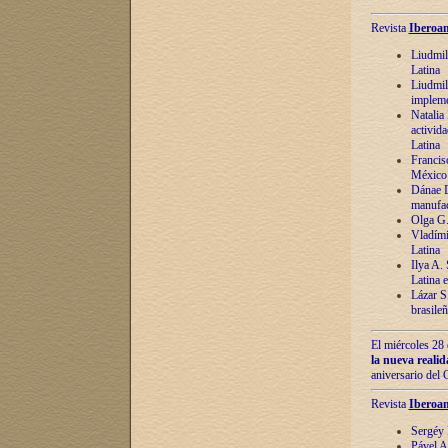
Revista
Iberoam
Liudmil
Latina
Liudmil
impleme
Natalia
activida
Latina
Francis
México 
Dánae D
manufac
Olga G.
Vladími
Latina
Ilya A.
Latina 
Lázar S.
brasile
El miércoles 28 
la nueva reali
aniversario del
Revista
Iberoam
Sergéy 
Pável A