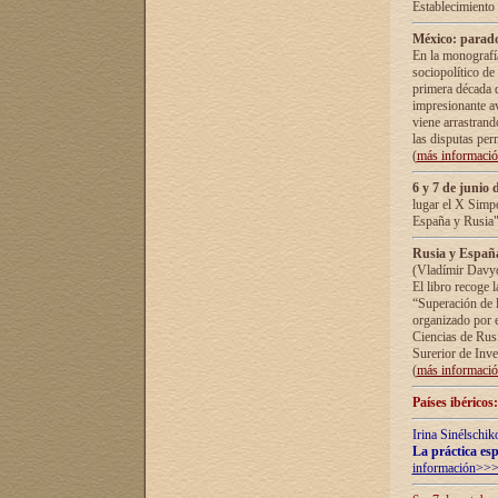
Establecimiento
México: parado
En la monografía
sociopolítico de
primera década d
impresionante a
viene arrastrand
las disputas pe
(
más informaci
6 y 7 de junio 
lugar el X Simp
España y Rusia"
Rusia y España 
(Vladímir Davyd
El libro recoge 
“Superación de l
organizado por e
Ciencias de Rus
Surerior de Inve
(
más informaci
Países ibéricos
Irina Sinélschik
La práctica esp
información>>