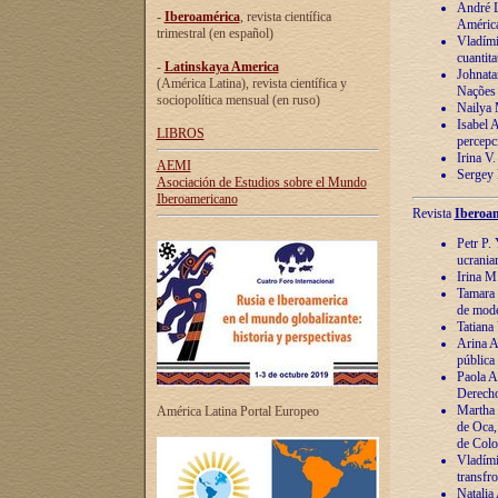
André Lu
-
Iberoamérica
, revista científica
América
trimestral (en español)
Vladímir
cuantita
-
Latinskaya America
Johnata
(América Latina), revista científica y
Nações
sociopolítica mensual (en ruso)
Nailya 
Isabel 
LIBROS
percepc
Irina V
AEMI
Sergey 
Asociación de Estudios sobre el Mundo
Iberoamericano
Revista
Iberoam
Petr P. 
ucrania
Irina M
Tamara 
de mode
Tatiana
Arina A
pública
Paola A
Derecho
Martha 
América Latina Portal Europeo
de Oca,
de Colo
Vladími
transfro
Natalia