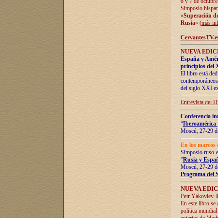
6 y 7 de octubre
Simposio hispan
«
Superación de 
Rusia
» (
más in
CervantesTV.e
NUEVA EDICI
España y Améric
principios del 
El libro está de
contemporáneos -
del siglo XXI ex
Entrevista del 
Conferencia in
“
Iberoamérica 
Moscú, 27-29 de
En los marcos 
Simposio ruso-
"
Rusia y Españ
Moscú, 27-29 de
Programa del 
NUEVA EDIC
Petr Yákovlev.
En este libro se
política mundial