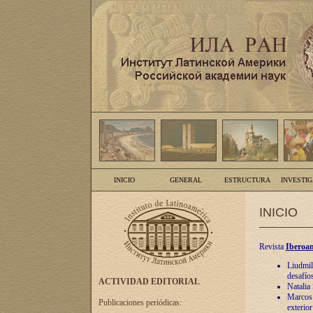
INICIO
GENERAL
ESTRUCTURA
INVESTI
INICIO
Revista
Iberoam
Liudmil
desafíos
ACTIVIDAD EDITORIAL
Natalia
Marcos A
Publicaciones periódicas:
exterio