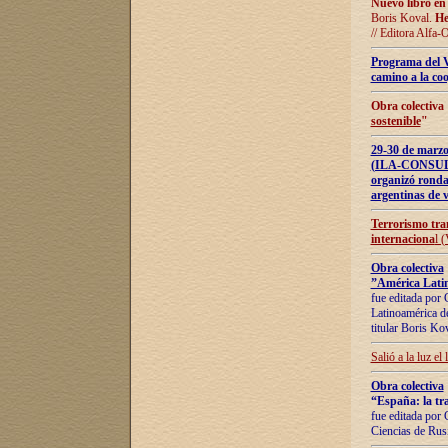
Nuevo libro en
Boris Koval.
He
// Editora Alfa-
Programa del 
camino a la coo
Obra colectiva
sostenible
"
29-30 de ma
(ILA-CONSULT
organizó ronda
argentinas de v
Terrorismo tra
internaciona
l 
Obra colectiva
”América Latin
fue editada por 
Latinoamérica de
titular Boris Ko
Salió a la luz el
Obra colectiva
“España: la tra
fue editada por 
Ciencias de Rus