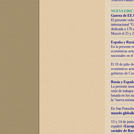
América Latina 
NUEVA EDICI
Guerra de EE.U
El presente volu
internacional “
dedicada a 170 
Moscú el 25 y 
España y Rusia:
En la presente m
económicas actua
nacionales en el
El 10 de julio d
económicos actua
gobierno de Cost
Rusia y España
La presente mono
serie de trabajo
basada en los ma
la “nueva norma
En San Petersbur
mundo globaliza
13 y 14 de junio
español «
Europa
sociales de Ru