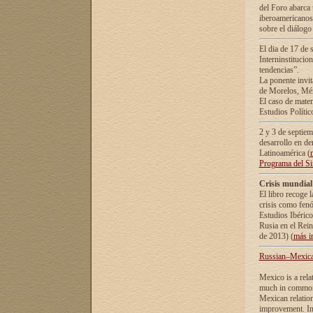
del Foro abarca 
iberoamericanos 
sobre el diálogo 
El dia de 17 de 
Interninstitucio
tendencias”.
La ponente inv
de Morelos, Méx
El caso de mate
Estudios Polític
2 y 3 de septie
desarrollo en de
Latinoamérica (
Programa del S
Crisis mundial
El libro recoge 
crisis como fen
Estudios Ibérico
Rusia en el Rei
de 2013) (
más i
Russian–Mexican
Mexico is a rela
much in common i
Mexican relation
improvement. In 