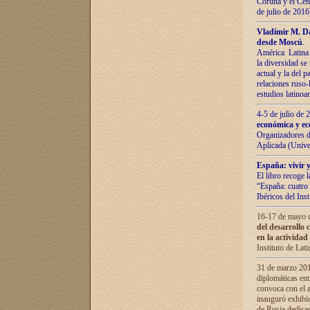
Coruña y el Cent
de julio de 201
Vladímir М. Da
desde Moscú
.
América Latina 
la diversidad se 
actual у lа del p
relaciones ruso-
estudios latino
4-5 de julio de
económica y ec
Organizadores d
Aplicada (Univ
España: vivir y
El libro recoge 
“España: cuatro 
Ibéricos del In
16-17 de mayo d
del desarrollo 
en la actividad
Instituto de La
31 de marzo 2016
diplomáticas en
convoca con el a
inauguró exhibi
de Rusia dedica