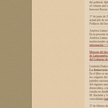
the political, d
of volume and sc
between Russia 
17 de junio de 2
actual jefe de r
Políticos del In
América Latina 
En la presente m
América Latina 
institucionales 
información>>
Mensaje del dest
de Latinoaméric
del Gobierno de
Liudmila Diako
La democracia 
En el libro se a
los orígenes del 
partidos naciona
del régimen auto
democrática, а l
estudia en detall
М. Bachelet у S.
consolidada (
má
27 de febrero d