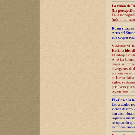
La visión de R
(La percepción
En la monografía
(
más informaci
Rusia y España
Actas del Simpo
a la cooperació
Vladímir M. D
Hacia la identi
El enfoque civil
América Latina pa
cuales se formar
divergentes de d
primera vez en l
de la estadística
siglos, se demue
peculiares y la 
región (
más inf
El «Giro a la 
Los artículos re
vienen desarroll
han encumbrado e
izquierda suscita
recopilación que
lector contempla