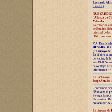
Leonardo Alm
foto>>>)
NUEVA EDIC
“Alianza de Civi
Yakovlev.
La colección con
de Estudios Ibér
principal de los
ONU, co-patroci
V.A. Krasílshch
DESARROLLO
(un ensayo del 
En el libro se a
per capita, de l
año 1990. Se ana
desventajas del 
información >>
E.I. Beliakova
Jorge Amado «r
Conferencia cien
“Rusia en el g
Se organiza por 
Universidad Rus
Noviembre de 
En vísperas de
1