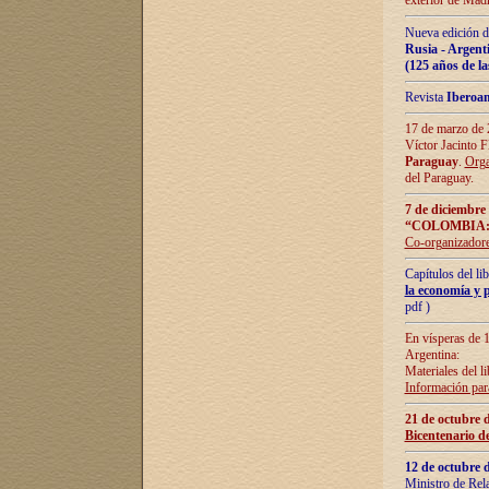
exterior de Madr
Nueva edición d
Rusia - Argent
(125 años de la
Revista
Iberoa
17 de marzo de 2
Víctor Jacinto 
Paraguay
.
Orga
del Paraguay.
7 de diciembre
“COLOMBIA:
Co-organizador
Capítulos del l
la economía y p
pdf )
En vísperas de 1
Argentina:
Materiales del li
Información para
21 de octubre 
Bicentenario d
12 de octubre 
Ministro de Rel