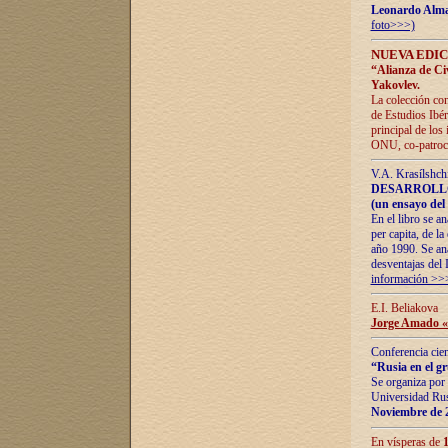
Leonardo Alm
foto>>>)
NUEVA EDIC
“Alianza de Civi
Yakovlev.
La colección con
de Estudios Ibér
principal de los
ONU, co-patroci
V.A. Krasílshch
DESARROLLO
(un ensayo del 
En el libro se a
per capita, de l
año 1990. Se ana
desventajas del 
información >>
E.I. Beliakova
Jorge Amado «r
Conferencia cien
“Rusia en el g
Se organiza por 
Universidad Rus
Noviembre de 
En vísperas de
1