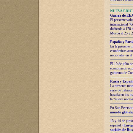
América Latina 
NUEVA EDICI
Guerra de EE.U
El presente volu
internacional “
dedicada a 170 
Moscú el 25 y 
España y Rusia:
En la presente m
económicas actua
nacionales en el
El 10 de julio d
económicos actua
gobierno de Cost
Rusia y España
La presente mono
serie de trabajo
basada en los ma
la “nueva norma
En San Petersbur
mundo globaliza
13 y 14 de junio
español «
Europa
sociales de Ru