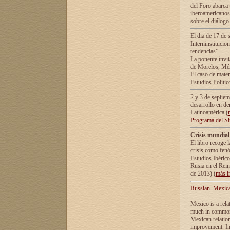
del Foro abarca 
iberoamericanos 
sobre el diálogo 
El dia de 17 de 
Interninstitucio
tendencias”.
La ponente inv
de Morelos, Méx
El caso de mate
Estudios Polític
2 y 3 de septie
desarrollo en de
Latinoamérica (
Programa del S
Crisis mundial
El libro recoge 
crisis como fen
Estudios Ibérico
Rusia en el Rei
de 2013) (
más i
Russian–Mexican
Mexico is a rela
much in common i
Mexican relation
improvement. In 