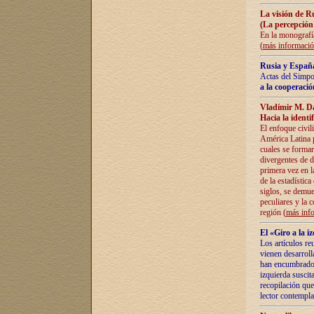
La visión de R
(La percepción
En la monografía
(
más informaci
Rusia y España
Actas del Simpo
a la cooperació
Vladímir M. D
Hacia la identi
El enfoque civil
América Latina pa
cuales se formar
divergentes de d
primera vez en l
de la estadística
siglos, se demue
peculiares y la 
región (
más inf
El «Giro a la 
Los artículos re
vienen desarroll
han encumbrado e
izquierda suscita
recopilación que
lector contempla