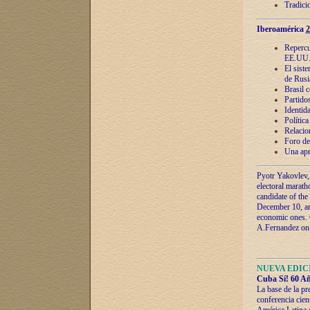
Tradici
Iberoamérica
2
Repercu
EE.UU
El sist
de Rusi
Brasil 
Partidos
Identida
Polític
Relacio
Foro de
Una apr
Pyotr Yakovlev,
electoral marath
candidate of the
December 10, and
economic ones. C
A.Fernandez on t
NUEVA EDICI
Cuba Sí! 60 Añ
La base de la pr
conferencia cien