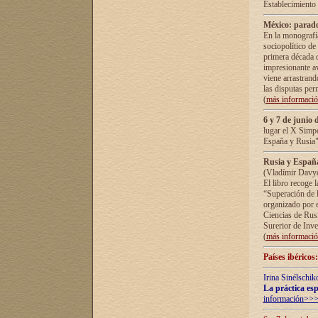
Establecimiento
México: parado
En la monografía
sociopolítico de
primera década d
impresionante a
viene arrastrand
las disputas pe
(
más informaci
6 y 7 de junio 
lugar el X Simp
España y Rusia"
Rusia y España 
(Vladímir Davyd
El libro recoge 
“Superación de l
organizado por e
Ciencias de Rus
Surerior de Inve
(
más informaci
Países ibéricos
Irina Sinélschik
La práctica esp
información>>