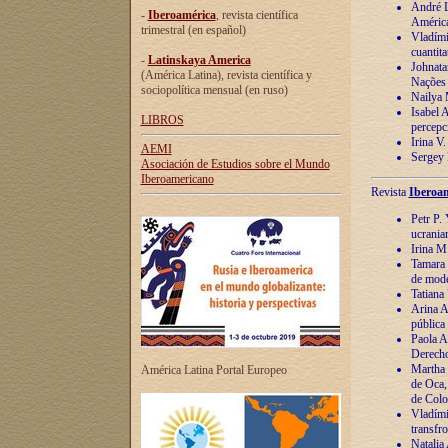
André Lu
-
Iberoamérica
, revista científica
América
trimestral (en español)
Vladímir
cuantita
-
Latinskaya America
Johnata
(América Latina), revista científica y
Nações
sociopolítica mensual (en ruso)
Nailya 
Isabel 
LIBROS
percepc
Irina V
AEMI
Sergey 
Asociación de Estudios sobre el Mundo
Iberoamericano
Revista
Iberoam
Petr P. 
ucrania
Irina M
Tamara 
de mode
Tatiana
Arina A
pública
Paola A
Derecho
Martha 
América Latina Portal Europeo
de Oca,
de Colo
Vladími
transfro
Natalia