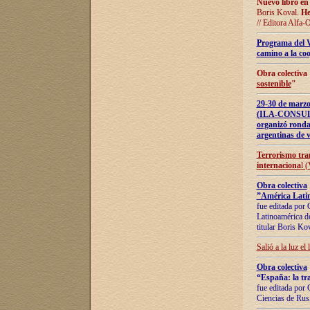
Nuevo libro en
Boris Koval.
He
// Editora Alfa-
Programa del 
camino a la coo
Obra colectiva
sostenible
"
29-30 de ma
(ILA-CONSULT
organizó ronda
argentinas de v
Terrorismo tra
internaciona
l 
Obra colectiva
”América Latin
fue editada por 
Latinoamérica de
titular Boris Ko
Salió a la luz el
Obra colectiva
“España: la tra
fue editada por 
Ciencias de Rus