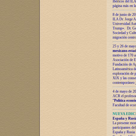
Ibéricos del ILA
página más en la
8 de junio de 20
ILA Dr. Jorge Al
Universidad Aut
Trump». Dr. Ger
Sociedad y Cultu
migración centr
25 y 26 de mayo 
mexicano-estad
motivo de 170 a
Asociación de E
Fundación de Ap
Latinoamérica d
exploración de p
XIX y las consec
contemporáneo
4 de mayo de 201
ACR el profeso
“
Política econó
Facultad de eco
NUEVA EDICI
España y Rusia 
La presente mono
participantes d
España y Rusia f