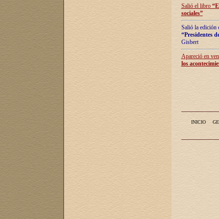
Salió el libro
“
E
sociales
”
Salió la edición
“Presidentes de
Gisbert
Apareció en vent
los acontecimie
INICIO
GE