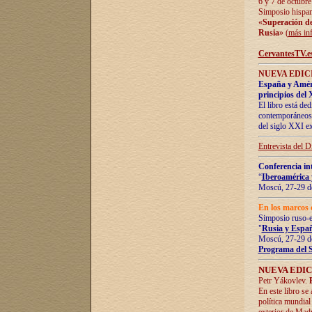
6 y 7 de octubre
Simposio hispan
«
Superación de 
Rusia
» (
más in
CervantesTV.e
NUEVA EDICI
España y Améric
principios del 
El libro está de
contemporáneos -
del siglo XXI ex
Entrevista del 
Conferencia in
“
Iberoamérica 
Moscú, 27-29 de
En los marcos 
Simposio ruso-
"
Rusia y Españ
Moscú, 27-29 de
Programa del 
NUEVA EDIC
Petr Yákovlev.
En este libro se
política mundial