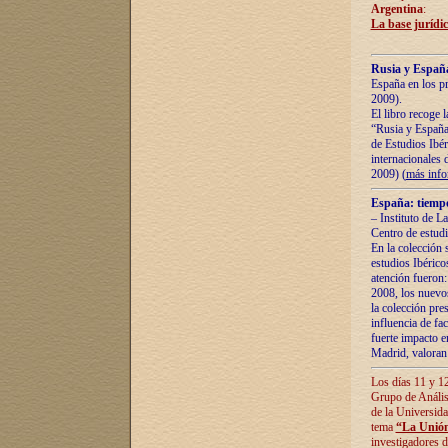
Argentina
:
La base jurídic
Rusia y España
España en los pr
2009).
El libro recoge 
“Rusia y España 
de Estudios Ibér
internacionales 
2009) (
más inf
España: tiempo
– Instituto de L
Centro de estud
En la colección 
estudios Ibérico
atención fueron:
2008, los nuevos
la colección pre
influencia de fac
fuerte impacto en
Madrid, valoran 
Los días 11 y 12
Grupo de Anális
de la Universida
tema
“La Unión
investigadores d