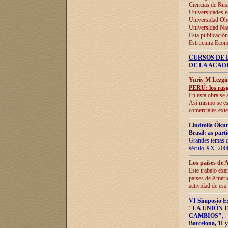
Ciencias de Rus
Universidades e
Universidad Obe
Universidad Na
Esta publicación
Estructura Econ
CURSOS DE 
DE LA ACAD
Yuriy M Lezgi
PERÚ: los rasg
En esta obra se 
Así mismo se est
comerciales exte
Liudmila Ókun
Brasil: as part
Grandes temas da
século XX–2006
Los países de 
Este trabajo exa
países de Améric
actividad de esa
VI Simposio E
"LA UNIÓN 
CAMBIOS"
,
Barcelona, 11 y