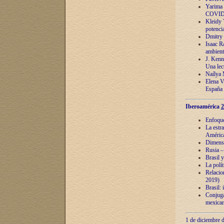
Yarima 
COVID
Kleidy 
potenci
Dmitry 
Isaac Ra
ambient
J. Kenn
Una lect
Naílya 
Elena 
España
Iberoamérica
2
Enfoques
La estr
América
Dimensi
Rusia – 
Brasil y
La polí
Relacion
2019)
Brasil: 
Conjugac
mexican
1 de diciembre d