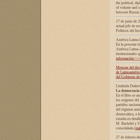
the political, d
of volume and sc
between Russia 
17 de junio de 2
actual jefe de r
Políticos del In
América Latina 
En la presente m
América Latina 
institucionales 
información>>
Mensaje del dest
de Latinoaméric
del Gobierno de
Liudmila Diako
La democracia 
En el libro se a
los orígenes del 
partidos naciona
del régimen auto
democrática, а l
estudia en detall
М. Bachelet у S.
consolidada (
má
27 de febrero d