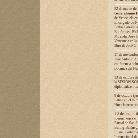
22 de marzo de 2
Generalísimo F
de Venezuela en
Encargado de Neg
Pedro Calzadilla
Bohórquez, Ph.D.
Miranda, José G
Venezuela en la 
libro de José G
17 de noviembre
José Antonio Am
conferencia sobr
Botánica del Nu
13 de octubre de
la SESIÓN SOLEM
diplomáticas rus
8 de octubre (j
Latina en el mun
Hutschenreuter 
1-3 de octubre 
Iberoamérica en 
Estatal de San P
Bering-Bellinsg
Rusia, Gobernac
Internacional de