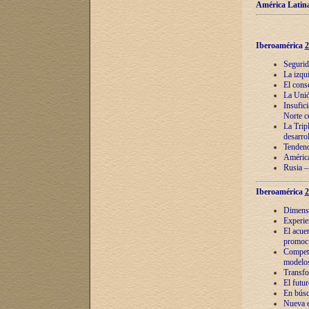
América Latina
Iberoamérica
2
Segurid
La izqu
El cons
La Unió
Insufic
Norte c
La Tripl
desarro
Tendenci
América
Rusia –
Iberoamérica
2
Dimensió
Experie
El acue
promoci
Competi
modelos
Transfo
El futu
En búsq
Nueva e