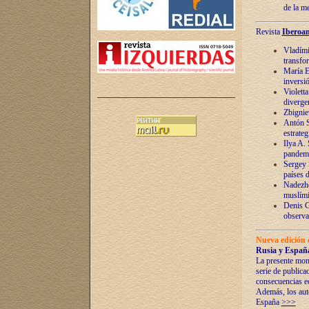
de la m
Revista
Iberoam
Vladímir
transfo
María E
inversi
Violett
diverge
Zbignie
Antón S
estrateg
Ilya A.
pandem
Sergey 
países 
Nadezhd
muslími
Denis G
observac
Nueva edición 
Rusia y España
La presente mono
serie de publica
consecuencias e
Además, los auto
España
>>>