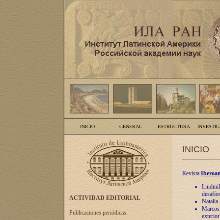
INICIO
GENERAL
ESTRUCTURA
INVESTI
INICIO
Revista
Iberoam
Liudmil
desafíos
ACTIVIDAD EDITORIAL
Natalia
Marcos A
Publicaciones periódicas:
exterio