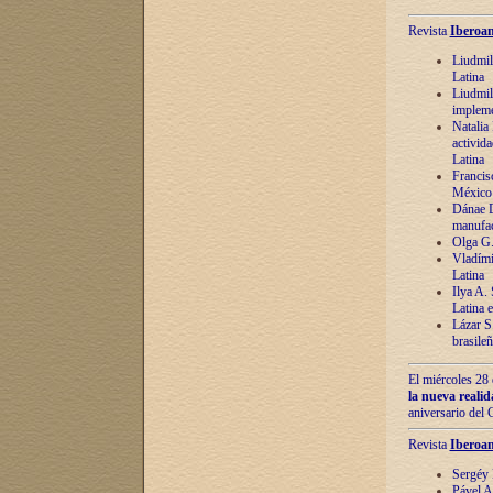
Revista
Iberoam
Liudmil
Latina
Liudmil
impleme
Natalia
activida
Latina
Francis
México 
Dánae D
manufac
Olga G.
Vladími
Latina
Ilya A.
Latina 
Lázar S.
brasile
El miércoles 28 
la nueva reali
aniversario del
Revista
Iberoam
Sergéy 
Pável A