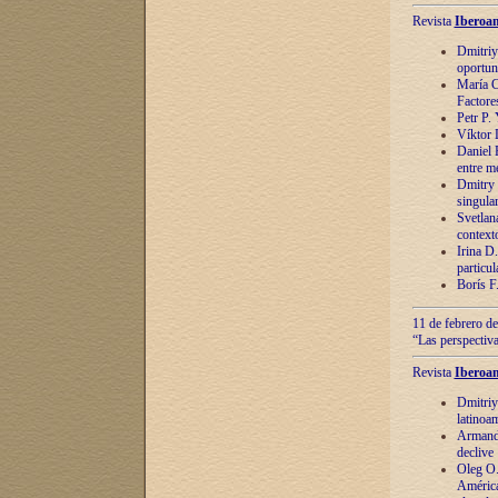
Revista
Iberoam
Dmitriy
oportun
María C
Factore
Petr P.
Víktor 
Daniel 
entre m
Dmitry 
singula
Svetlan
context
Irina D
particul
Borís F
11 de febrero de
“Las perspectiva
Revista
Iberoam
Dmitriy
latinoa
Armando
declive
Oleg O.
América