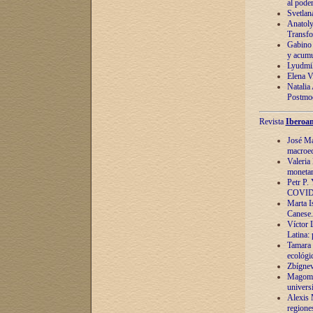
al pode
Svetlan
Anatoly
Transfo
Gabino 
y acumu
Lyudmil
Elena V.
Natalia
Postmod
Revista
Iberoam
José Ma
macroec
Valeria
monetari
Petr P.
COVID
Marta Is
Canese. 
Víctor 
Latina:
Tamara 
ecológi
Zbígnev
Magomed
univers
Alexis 
regiones