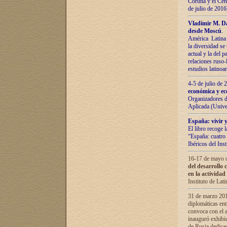
Coruña y el Cent
de julio de 201
Vladímir М. Da
desde Moscú
.
América Latina 
la diversidad se 
actual у lа del p
relaciones ruso-
estudios latino
4-5 de julio de
económica y ec
Organizadores d
Aplicada (Univ
España: vivir y
El libro recoge 
“España: cuatro 
Ibéricos del In
16-17 de mayo d
del desarrollo 
en la actividad
Instituto de La
31 de marzo 2016
diplomáticas en
convoca con el a
inauguró exhibi
de Rusia dedica