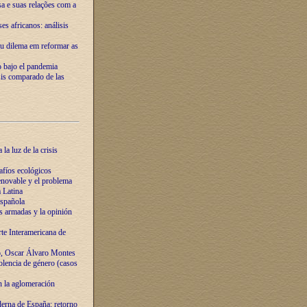
ssa e suas relações com a
es africanos: análisis
eu dilema em reformar as
o bajo el pandemia
sis comparado de las
la luz de la crisis
afíos ecológicos
novable y el problema
 Latina
española
s armadas y la opinión
te Interamericana de
o, Oscar Álvaro Montes
olencia de género (casos
n la aglomeración
erna de España: retorno