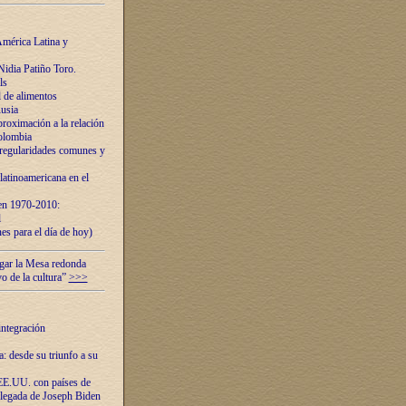
mérica Latina y
idia Patiño Toro.
ls
 de alimentos
usia
roximación a la relación
olombia
 regularidades comunes y
latinoamericana en el
 en 1970-2010:
l
es para el día de hoy)
ugar la Mesa redonda
vo de la cultura”
>>>
integración
 desde su triunfo a su
EE.UU. con países de
llegada de Joseph Biden