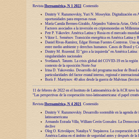
Revista
Iberoamérica, N 1 2022
. Contenido
Dmitriy V. Razumovskiy, Yuri N. Moseykin. Digitalización en A
oportunidades para empresas rusas
María Camila Bermeo-Giraldo, Alejandro Valencia-Arias, Orfa N
Factores asociados a la inversión en criptomonedas en Millennia
Petr P. Yákovlev. América Latina y Rusia en el mercado mundial
Víktor L. Seménov. Transición energética en América Latina y R
Daniel Rivas-Ramírez, Edgar Hernan Fuentes-Contreras. Una ap
entre medio ambiente y derechos humanos. Casos de Brasil y C
Dmitry M. Rozental. El “giro a la izquierda” en América Latina:
singularidades nacionales
SvetlanaA. Tatunts. La crisis global del COVID-19 en la región 
contexto de la oposición Norte-Sur
Irina D. Yakovenko. Desarrollo del programa nuclear de Brasil
particularidades del factor estatal interno, regional e internaciona
Borís F. Martynov. 40 años desde la guerra de Malvinas (leccion
11 de febrero de 2022 en el Instituto de Latinoamérica de la ACR tuvo l
“Las perspectivas de la cooperación ruso-latinoamericana: el papel creati
Revista
Iberoamérica, N 4 2021
. Contenido
Dmitriy V. Razumovskiy. Desarrollo sostenible en la agenda de 
latinoamericana
Armando Estrada Villa, William Cerón Gonsalez. La Democracia:
declive
Oleg O. Krivolápov, Nataliya V. Stepánova. La cooperación de 
América Latina en el ámbito de seguridad antes y después de la 