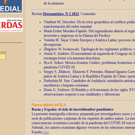
de la memoria
Revista
Iberoamérica, N 2 2022
. Contenido
Vladímir M. Davydov. De la crisis geopolítica al conflicto polític
transformación del orden mundial
María Esther Morales-Fajardo. Del regionalismo abierto al regio
inversión y empresas en la Alianza del Pacífico
Violetta M. Tayar. Unión Europea y América Latina: procesos d
divergencias
Zbigniew W. Iwanowski. Tipología de los regímenes políticos: m
Antón S. Andréev. El movimiento de izquierda de Uruguay en 2
estrategia frente a la amenaza derechista
Ilya A. Sókov. México-Estados Unidos: problemas fronterizos en
pandemia COVID-19
Sergey S. Zhiltsov, Elizaveta Y. Petrenko, Manuel Ignacio Carre
países de América Latina y la República Popular de China: oport
Nadezhda M. Sim. Catedrales de Andalucía: asimilación artística
muslímicas e hispano-cristianas
Denis G. Fedósov. El Retablo y el Iconostasio de los siglos X
observaciones respecto a sus similitudes y diferencias
Nueva edición del ILA
Rusia y España: el ciclo de incertidumbre pandémico
La presente monografía colectiva, preparada por investigadores rusos y e
serie de publicaciones conjuntas de los expertos de ambos países. La temá
consecuencias económico-sociales de la pandemia del COVID-19 está en e
Además, los autores examinan algunos vectores de las relaciones interna
España
>>>