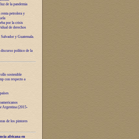
luz de la pandemia
renta petrolera y
uela
ba por la crisis
vidual de derechos
l Salvador y Guatemala.
curso político de la
ollo sostenible
ump con respecto a
países
noamericanos
 de Argentina (2015-
ras de los pintores
ncia africana en