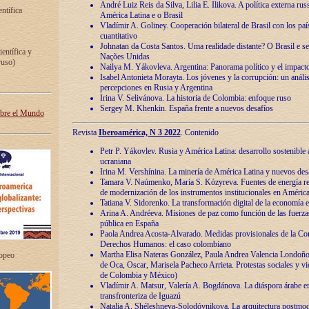
André Luiz Reis da Silva, Lilia E. Ilikova. A política externa ru
entífica
América Latina e o Brasil
Vladímir A. Goliney. Cooperación bilateral de Brasil con los país
cuantitativo
Johnatan da Costa Santos. Uma realidade distante? O Brasil e s
ientífica y
Nações Unidas
ruso)
Nailya M. Yákovleva. Argentina: Panorama político y el impact
Isabel Antonieta Morayta. Los jóvenes y la corrupción: un análi
percepciones en Rusia y Argentina
Irina V. Selivánova. La historia de Colombia: enfoque ruso
Sergey M. Khenkin. España frente a nuevos desafíos
obre el Mundo
Revista
Iberoamérica, N 3 2022
. Contenido
Petr P. Yákovlev. Rusia y América Latina: desarrollo sostenible a 
ucraniana
Irina M. Vershínina. La minería de América Latina y nuevos des
Tamara V. Naúmenko, María S. Kózyreva. Fuentes de energía re
de modernización de los instrumentos institucionales en América
Tatiana V. Sidorenko. La transformación digital de la economía 
Arina A. Andréeva. Misiones de paz como función de las fuerza
pública en España
Paola Andrea Acosta-Alvarado. Medidas provisionales de la Cor
Derechos Humanos: el caso colombiano
Martha Elisa Nateras González, Paula Andrea Valencia Londoñ
ropeo
de Oca, Oscar, Marisela Pacheco Arrieta. Protestas sociales y vi
de Colombia y México)
Vladímir A. Matsur, Valería A. Bogdánova. La diáspora árabe e
transfronteriza de Iguazú
Natalia A. Shéleshneva-Solodóvnikova. La arquitectura postmod