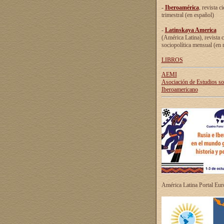
-
Iberoamérica
, revista ci
trimestral (en español)
-
Latinskaya America
(América Latina), revista c
sociopolítica mensual (en 
LIBROS
AEMI
Asociación de Estudios s
Iberoamericano
América Latina Portal Eu