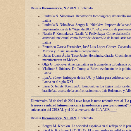
Revista
Iberoamérica, N 2 2021
. Contenido
Liudmila N. Símonova. Renovaciόn tecnolόgica y desarrollo s
Latina
Liudmila B. Nikoláeva, Sergéy K. Nikoláev. Impacto de la pand
implementaciόn de la “Agenda 2030”: ¿Agravaciόn de problemas 
Natalia P. Kononkova, Natalia V. Polávskaya. Comercializaciόn 
actividad intelectual como factor del desarrollo de la industria 
Latina
Francisco García Fernández, José Luis López Gómez. Capacida
México y Rusia: un análisis comparativo
Dánae Duana Ávila, Tirso Javier Hernández Gracia. Crecimiento 
manufacturera en México
Olga G. Leόnova. América Latina en la zona de la turbulencia pol
Vladímir P. Súdarev. De Trump a Biden: evoluciόn de la políti
Latina
Ilya A. Sόkov. Enfόques de EE.UU. y China para colaborar con 
Latina en el siglo XXI
Lázar S. Jéifets, Kseniya A. Konoválova. La lόgica histόrica de l
brasileñas: acerca de la confrontaciόn entre Jair Bolsonaro y Al
El miércoles 28 de abril de 2021 tuvo lugar la mesa redonda virtual “
La 
la nueva realidad latinoamericana (pandémica y postpandémica)
”,
aniversario del CEISAL y el 60 aniversario del ILA ACR
>>>
Revista
Iberoamérica, N 1 2021
. Contenido
Sergéy M. Khenkin. La sociedad española en el reflejo de la pa
Pável A. Kuchínov. COVID-19: El nuevo orden mundial en el t