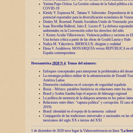
Yarima Pupo Ochoa. La Gestión cubana de la Salud pública a la 
COVID-19
Kleidy Y. Espinoza M., Tatiana V. Sidorenko. Dependencia de la 
potencial exportador para la diversificación económica de Venez
Dmitry M. Rozental. Partido Socialista Unido de Venezuela: prue
Isaac Ravetllat Ballesté, Jairo E. Lucero P. La defensa supraindi
ambientales en la Convención sobre los derechos del niño
J. Kenny Acuña Villavicencio. Violencia política y racismo en E
Una lectura crítica a partir de las obras de Gould-Lauria y Hale
Naílya M. Yákovleva. IBEROLUX: disignio y realidad
Elena V. Astákhova. MONARQUÍA versus REPÚBLICA en el dis
España contemporánea
Iberoamérica
2020 N 4
. Temas del número:
Enfoques conceptuales para interpretar la problemática del desarr
La estrategia político-militar de la administración de Donald Tr
América Latina
Dimensión ciudadana en el concepto de seguridad española
Rusia – México: paralelos históricos en relaciones entre los dos 
Brasil y Arabia Saudita bajo el aspecto de liderazgo regional
La política de memoria de la diáspora armenia en los países lati
Relaciones entre élites: “captura política” y corrupción. El caso
2019)
Brasil: identidad en el espejo de la memoria cultural
Conjugación de las tradiciones universales y nacionales en las ob
mexicanos del siglo XX e inicios del XXI
1 de diciembre de 2020 tuvo lugar la Videoconferencia en línea “
La here