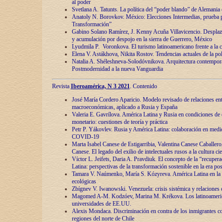
al poder
Svetlana A. Tatunts. La política del “poder blando” de Alemania
Anatoly N. Borovkov. México: Elecciones Intermedias, prueba p
Transformación”
Gabino Solano Ramírez, J. Kenny Acuña Villavicencio. Desplaz
y acumulación por despojo en la sierra de Guerrero, México
Lyudmila P. Voronkova. El turismo latinoamericano frente a la c
Elena V. Astákhova, Nikita Rostov. Tendencias actuales de la pol
Natalia A. Shéleshneva-Solodóvnikova. Arquitectura contemporá
Postmodernidad a la nueva Vanguardia
Revista
Iberoamérica, N 3 2021
. Contenido
José María Cordero Aparicio. Modelo revisado de relaciones ent
macroeconómicas, aplicado a Rusia y España
Valeria E. Gavrílova. América Latina y Rusia en condiciones de d
monetario: cuestiones de teoría y práctica
Petr P. Yákovlev. Rusia y América Latina: colaboración en medi
COVID-19
Marta Isabel Canese de Estigarribia, Valentina Canese Caballero, 
Canese. El legado del exilio de intelectuales rusos a la cultura ci
Víctor L. Jeifets, Daria A. Pravdiuk. El concepto de la “recuper
Latina: perspectivas de la transformación sostenible en la era p
Tamara V. Naúmenko, María S. Kózyreva. América Latina en la 
ecológicas
Zbígnev V. Iwanowski. Venezuela: crisis sistémica y relaciones c
Magomed A-M. Kodzóev, Marina M. Krékova. Los latinoameric
universidades de EE.UU.
Alexis Mondaca. Discriminación en contra de los inmigrantes c
regiones del norte de Chile