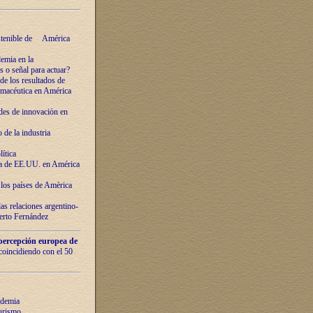
ostenible de América
emia en la
o señal para actuar?
de los resultados de
farmacéutica en América
des de innovaciόn en
de la industria
ítica
ca de EE.UU. en América
los países de Amèrica
as relaciones argentino-
berto Fernández
percepción europea de
 coincidiendo con el 50
ndemia
urismo