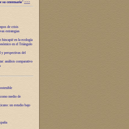
e su centenario
”
>>>
mpos de crisis
vas estrategias
 hincapié en la ecología
onómico en el Triángulo
 y perspectivas del
tar: análisis comparativo
s
ostenible
 como medio de
xicano: un estudio bajo
spaña