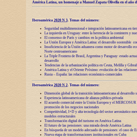
América Latina, un homenaje a Manuel Zapata Olivella en el año d
Iberoamérica
2020 N 3
.
Temas del número:
Seguridad multidimensional e integración latinoamericana en tie
La izquierda en Uruguay: entre la herencia de lа comintern y nue
El consenso de París y cambios en la política ambiental
La Unión Europea y América Latina: el desarrollo sostenible con
Insuficiencia de la Unión aduanera como motor de desarrollo ec
Norte centroamericano
La Triple Frontera de Brasil, Argentina y Paraguay: estado actual
desarrollo
Tendencias de la urbanización política en Ceuta, Melilla y Gibral
América Latina y el Oriente Próximo: evolución de las relacione
Rusia – España: las relaciones económico-comerciales
Iberoamérica
2020 N 2
.
Temas del número:
Dimensión global de la transición latinoamericana al desarrollo s
Experiencia latinoamericana de alianza público-privada
El acuerdo comercial entre la Unión Europea y el MERCOSUR
promoción de los negocios nacionales
Competitividad, I+D y alta tecnología del sector aeronáutico me
modelos estructurales
Transformación digital del turismo en América Latina
El futuro de las pensiones: una mirada desde América Latina
En búsqueda de un modelo adecuado de pensiones: el caso de E
Nueva etapa de transformaciones institucionales en Cuba