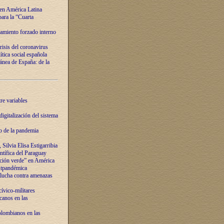
 en América Latina
ara la “Cuarta
amiento forzado interno
risis del coronavirus
ítica social española
nea de España: de la
re variables
igitalización del sistema
o de la pandemia
Silvia Elisa Estigarribia
entífica del Paraguay
ación verde” en América
ostpandémica
lucha contra amenazas
ívico-militares
anos en las
olombianos en las