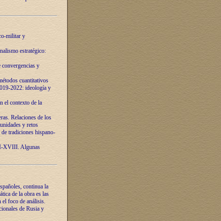
o-militar y
nalismo estratégico:
e convergencias y
étodos cuantitativos
019-2022: ideología y
 el contexto de la
ras. Relaciones de los
unidades y retos
 de tradiciones hispano-
VI-XVIII. Algunas
spañoles, continua la
tica de la obra es las
l foco de análisis.
cionales de Rusia y