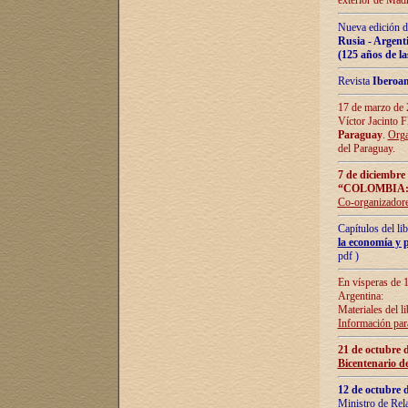
exterior de Madr
Nueva edición d
Rusia - Argent
(125 años de la
Revista
Iberoa
17 de marzo de 2
Víctor Jacinto 
Paraguay
.
Orga
del Paraguay.
7 de diciembre
“COLOMBIA:
Co-organizador
Capítulos del l
la economía y p
pdf )
En vísperas de 1
Argentina:
Materiales del li
Información para
21 de octubre 
Bicentenario d
12 de octubre 
Ministro de Rel