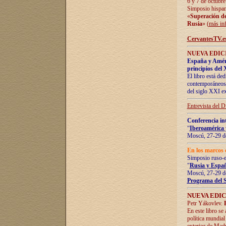
6 y 7 de octubre
Simposio hispan
«
Superación de 
Rusia
» (
más in
CervantesTV.e
NUEVA EDICI
España y Améric
principios del 
El libro está de
contemporáneos -
del siglo XXI ex
Entrevista del 
Conferencia in
“
Iberoamérica 
Moscú, 27-29 de
En los marcos 
Simposio ruso-
"
Rusia y Españ
Moscú, 27-29 de
Programa del 
NUEVA EDIC
Petr Yákovlev.
En este libro se
política mundial