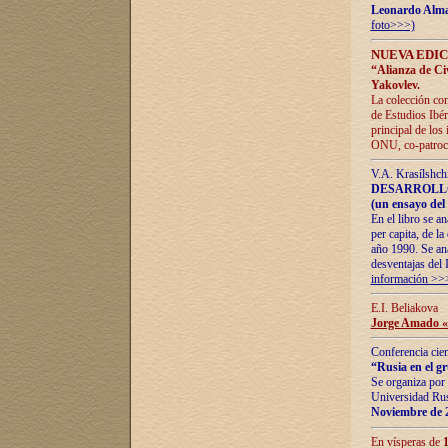
Leonardo Alm
foto>>>)
NUEVA EDIC
“Alianza de Civi
Yakovlev.
La colección con
de Estudios Ibér
principal de los
ONU, co-patroci
V.A. Krasílshch
DESARROLLO
(un ensayo del 
En el libro se a
per capita, de l
año 1990. Se ana
desventajas del 
información >>
E.I. Beliakova
Jorge Amado «r
Conferencia cien
“Rusia en el g
Se organiza por 
Universidad Rus
Noviembre de 
En vísperas de
1