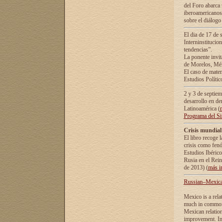
del Foro abarca 
iberoamericanos 
sobre el diálogo 
El dia de 17 de 
Interninstitucio
tendencias”.
La ponente inv
de Morelos, Méx
El caso de mate
Estudios Polític
2 y 3 de septie
desarrollo en de
Latinoamérica (
Programa del S
Crisis mundial
El libro recoge 
crisis como fen
Estudios Ibérico
Rusia en el Rei
de 2013) (
más i
Russian–Mexican
Mexico is a rela
much in common i
Mexican relation
improvement. In 