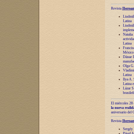
Revista
Iberoam
Liudmil
Latina
Liudmil
impleme
Natalia
activida
Latina
Francis
México 
Dánae D
manufac
Olga G.
Vladími
Latina
Ilya A.
Latina 
Lázar S.
brasile
El miércoles 28 
la nueva reali
aniversario del
Revista
Iberoam
Sergéy 
Pável A