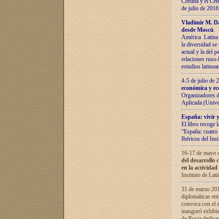
Coruña y el Cent
de julio de 201
Vladímir М. Da
desde Moscú
.
América Latina 
la diversidad se 
actual у lа del p
relaciones ruso-
estudios latino
4-5 de julio de
económica y ec
Organizadores d
Aplicada (Univ
España: vivir y
El libro recoge 
“España: cuatro 
Ibéricos del In
16-17 de mayo d
del desarrollo 
en la actividad
Instituto de La
31 de marzo 2016
diplomáticas en
convoca con el a
inauguró exhibi
de Rusia dedica