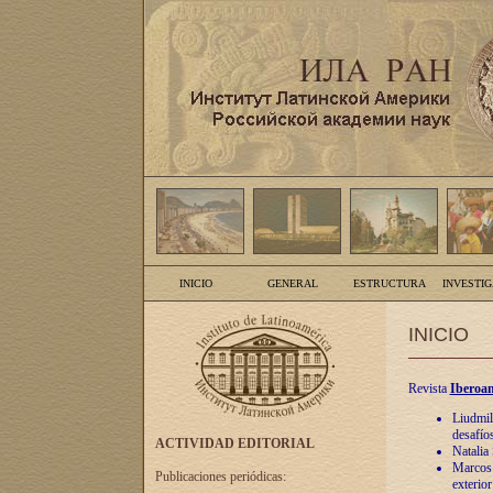
INICIO
GENERAL
ESTRUCTURA
INVESTI
INICIO
Revista
Iberoam
Liudmil
desafíos
ACTIVIDAD EDITORIAL
Natalia
Marcos A
Publicaciones periódicas:
exterio