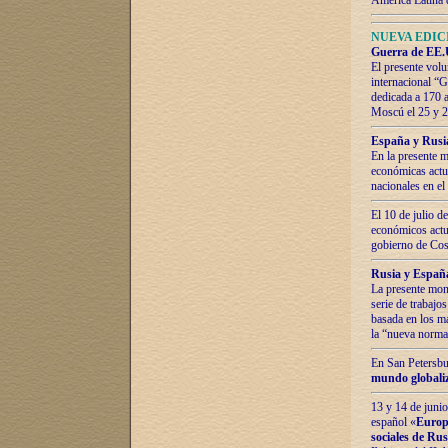
América Latina 
NUEVA EDICI
Guerra de EE.U
El presente volu
internacional “
dedicada a 170 
Moscú el 25 y 
España y Rusia:
En la presente m
económicas actua
nacionales en el
El 10 de julio d
económicos actua
gobierno de Cost
Rusia y España
La presente mono
serie de trabajo
basada en los ma
la “nueva norma
En San Petersbur
mundo globaliza
13 y 14 de junio
español «
Europa
sociales de Ru