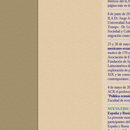
Ibéricos del ILA
página más en la
8 de junio de 20
ILA Dr. Jorge Al
Universidad Aut
Trump». Dr. Ger
Sociedad y Cultu
migración centr
25 y 26 de mayo 
mexicano-estad
motivo de 170 a
Asociación de E
Fundación de Ap
Latinoamérica d
exploración de p
XIX y las consec
contemporáneo
4 de mayo de 201
ACR el profeso
“
Política econó
Facultad de eco
NUEVA EDICI
España y Rusia 
La presente mono
participantes d
España y Rusia f