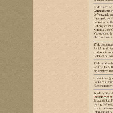
22 de marzo de 2
Generalísimo F
de Venezuela en
Encargado de Neg
Pedro Calzadilla
Bohórquez, Ph.D.
Miranda, José G
Venezuela en la 
libro de José G
17 de noviembre
José Antonio Am
conferencia sobr
Botánica del Nu
13 de octubre de
la SESIÓN SOLEM
diplomáticas rus
8 de octubre (j
Latina en el mun
Hutschenreuter 
1-3 de octubre 
Iberoamérica en 
Estatal de San P
Bering-Bellinsg
Rusia, Gobernac
Internacional de