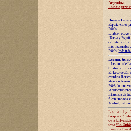
Argentina
:
La base jurídic
Rusia y España
España en los pr
2009).
El libro recoge 
“Rusia y España 
de Estudios Ibér
internacionales 
2009) (
más inf
España: tiempo
– Instituto de L
Centro de estud
En la colección 
estudios Ibérico
atención fueron:
2008, los nuevos
la colección pre
influencia de fac
fuerte impacto en
Madrid, valoran 
Los días 11 y 12
Grupo de Anális
de la Universida
tema
“La Unión
investigadores d