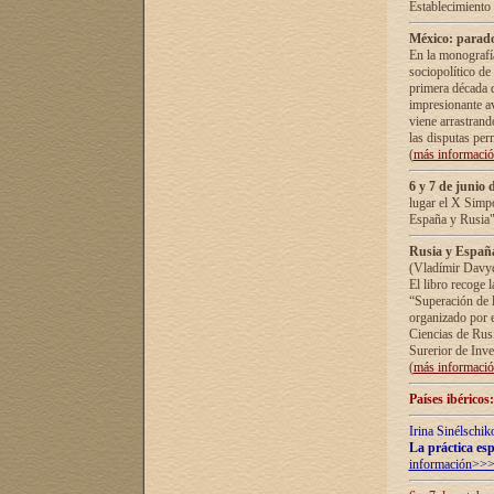
Establecimiento
México: parado
En la monografía
sociopolítico de
primera década d
impresionante a
viene arrastrand
las disputas pe
(
más informaci
6 y 7 de junio 
lugar el X Simp
España y Rusia"
Rusia y España 
(Vladímir Davyd
El libro recoge 
“Superación de l
organizado por e
Ciencias de Rus
Surerior de Inve
(
más informaci
Países ibéricos
Irina Sinélschik
La práctica esp
información>>