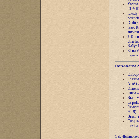
Yarima 
COVID
Kleidy 
potenci
Dmitry 
Isaac Ra
ambient
J. Kenn
Una lect
Naílya 
Elena 
España
Iberoamérica
2
Enfoques
La estr
América
Dimensi
Rusia – 
Brasil y
La polí
Relacion
2019)
Brasil: 
Conjugac
mexican
1 de diciembre d