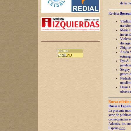
de la m
Revista
Iberoam
Vladímir
transfo
María E
inversi
Violett
diverge
Zbignie
Antón S
estrateg
Ilya A.
pandem
Sergey 
países 
Nadezhd
muslími
Denis G
observac
Nueva edición 
Rusia y España
La presente mono
serie de publica
consecuencias e
Además, los auto
España
>>>