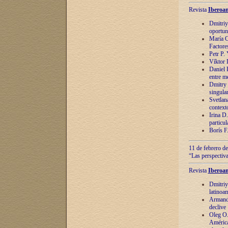
Revista
Iberoam
Dmitriy
oportun
María C
Factore
Petr P.
Víktor 
Daniel 
entre m
Dmitry 
singula
Svetlan
context
Irina D
particul
Borís F
11 de febrero de
“Las perspectiva
Revista
Iberoam
Dmitriy
latinoa
Armando
declive
Oleg O.
América