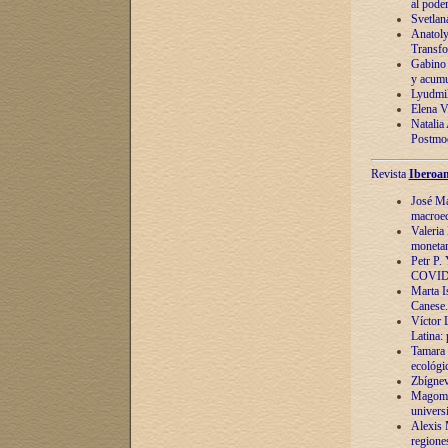
al pode
Svetlan
Anatoly
Transfo
Gabino 
y acumu
Lyudmil
Elena V.
Natalia
Postmod
Revista
Iberoam
José Ma
macroec
Valeria
monetari
Petr P.
COVID
Marta Is
Canese. 
Víctor 
Latina:
Tamara 
ecológi
Zbígnev
Magomed
univers
Alexis 
regiones