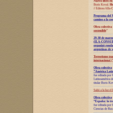
Nuevo libro en
Boris Koval.
He
// Editora Alfa-
Programa del 
camino a la coo
Obra colectiva
sostenible
"
29-30 de ma
(ILA-CONSULT
organizó ronda
argentinas de v
Terrorismo tra
internaciona
l 
Obra colectiva
”América Latin
fue editada por 
Latinoamérica de
titular Boris Ko
Salió a la luz el
Obra colectiva
“España: la tra
fue editada por 
Ciencias de Rus