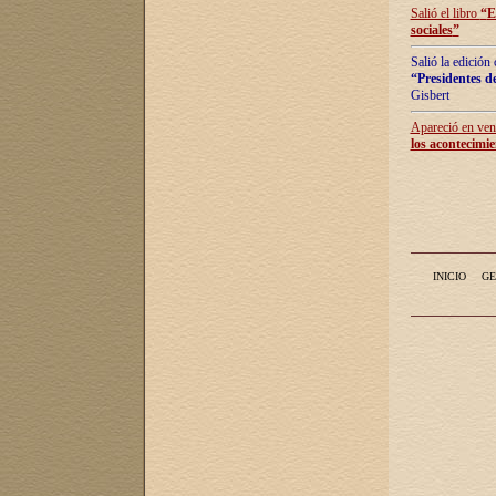
Salió el libro
“
E
sociales
”
Salió la edición
“Presidentes de
Gisbert
Apareció en vent
los acontecimie
INICIO
GE