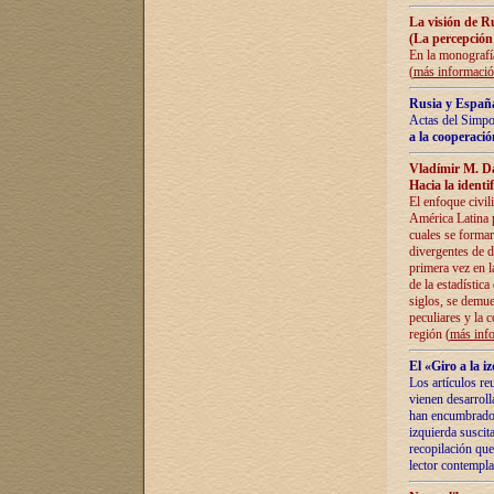
La visión de R
(La percepción
En la monografía
(
más informaci
Rusia y España
Actas del Simpo
a la cooperació
Vladímir M. D
Hacia la identi
El enfoque civil
América Latina pa
cuales se formar
divergentes de d
primera vez en l
de la estadística
siglos, se demue
peculiares y la 
región (
más inf
El «Giro a la 
Los artículos re
vienen desarroll
han encumbrado e
izquierda suscita
recopilación que
lector contempla