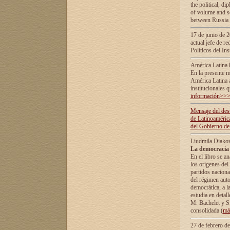
the political, d
of volume and sc
between Russia 
17 de junio de 2
actual jefe de r
Políticos del In
América Latina 
En la presente m
América Latina 
institucionales 
información>>
Mensaje del dest
de Latinoaméric
del Gobierno de
Liudmila Diako
La democracia 
En el libro se a
los orígenes del 
partidos naciona
del régimen auto
democrática, а l
estudia en detall
М. Bachelet у S.
consolidada (
má
27 de febrero d