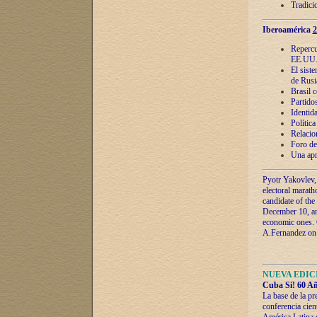
Tradici
Iberoamérica
2
Repercu
EE.UU
El sist
de Rusi
Brasil 
Partidos
Identida
Polític
Relacio
Foro de
Una apr
Pyotr Yakovlev,
electoral marath
candidate of the
December 10, and
economic ones. C
A.Fernandez on t
NUEVA EDICI
Cuba Sí! 60 Añ
La base de la pr
conferencia cien