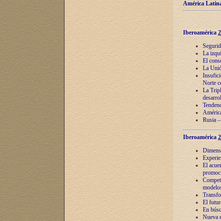
América Latina
Iberoamérica
2
Segurid
La izqu
El cons
La Unió
Insufic
Norte c
La Tripl
desarro
Tendenci
América
Rusia –
Iberoamérica
2
Dimensió
Experie
El acue
promoci
Competi
modelos
Transfo
El futu
En búsq
Nueva e