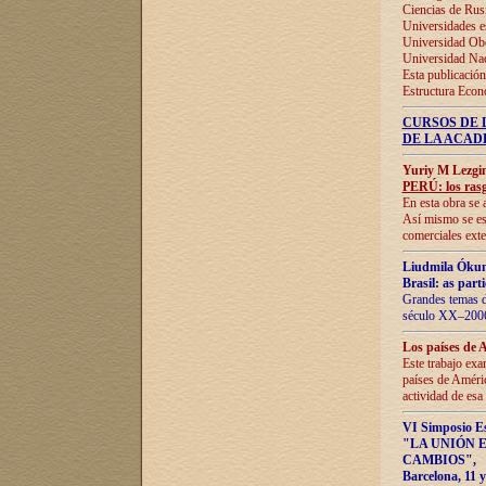
Ciencias de Rus
Universidades e
Universidad Obe
Universidad Na
Esta publicación
Estructura Econ
CURSOS DE 
DE LA ACAD
Yuriy M Lezgi
PERÚ: los rasg
En esta obra se 
Así mismo se est
comerciales exte
Liudmila Ókun
Brasil: as part
Grandes temas da
século XX–2006
Los países de 
Este trabajo exa
países de Améric
actividad de esa
VI Simposio E
"LA UNIÓN 
CAMBIOS"
,
Barcelona, 11 y