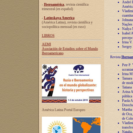
André Lu
-
Iberoamérica
, revista científica
América
trimestral (en español)
Vladímir
cuantita
-
Latinskaya America
Johnata
(América Latina), revista científica y
Nações
sociopolítica mensual (en ruso)
Nailya 
Isabel 
LIBROS
percepc
Irina V
AEMI
Sergey 
Asociación de Estudios sobre el Mundo
Iberoamericano
Revista
Iberoam
Petr P. 
ucrania
Irina M
Tamara 
de mode
Tatiana
Arina A
pública
Paola A
Derecho
Martha 
América Latina Portal Europeo
de Oca,
de Colo
Vladími
transfro
Natalia