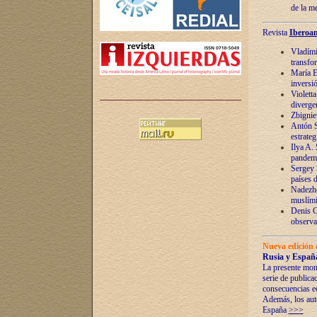
de la m
Revista
Iberoam
Vladímir
transfo
María E
inversi
Violett
diverge
Zbignie
Antón S
estrateg
Ilya A.
pandem
Sergey 
países 
Nadezhd
muslími
Denis G
observac
Nueva edición 
Rusia y España
La presente mono
serie de publica
consecuencias e
Además, los auto
España
>>>