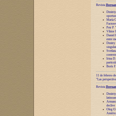
Revista
Iberoam
Dmitriy
oportun
María C
Factore
Petr P.
Víktor 
Daniel 
entre m
Dmitry 
singula
Svetlan
context
Irina D
particul
Borís F
11 de febrero de
“Las perspectiva
Revista
Iberoam
Dmitriy
latinoa
Armando
declive
Oleg O.
América