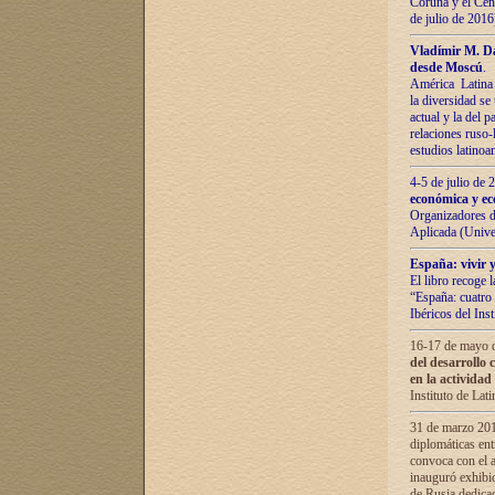
Coruña y el Cent
de julio de 201
Vladímir М. Da
desde Moscú
.
América Latina 
la diversidad se 
actual у lа del p
relaciones ruso-
estudios latino
4-5 de julio de
económica y ec
Organizadores d
Aplicada (Univ
España: vivir y
El libro recoge 
“España: cuatro 
Ibéricos del In
16-17 de mayo d
del desarrollo 
en la actividad
Instituto de La
31 de marzo 2016
diplomáticas en
convoca con el a
inauguró exhibi
de Rusia dedica