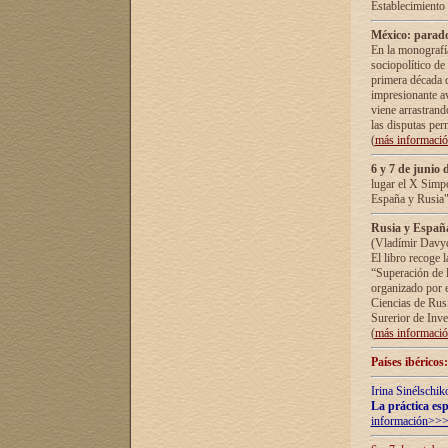
Establecimiento
México: parado
En la monografía
sociopolítico de
primera década d
impresionante a
viene arrastrand
las disputas pe
(
más informaci
6 y 7 de junio 
lugar el X Simp
España y Rusia"
Rusia y España 
(Vladímir Davyd
El libro recoge 
“Superación de l
organizado por e
Ciencias de Rus
Surerior de Inve
(
más informaci
Países ibéricos
Irina Sinélschik
La práctica esp
información>>