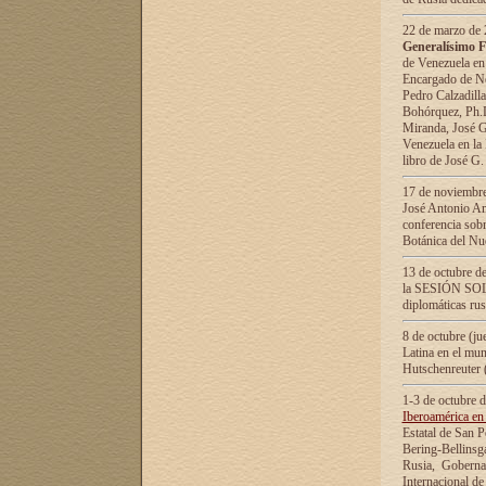
22 de marzo de 2
Generalísimo F
de Venezuela en
Encargado de Neg
Pedro Calzadilla
Bohórquez, Ph.D.
Miranda, José G
Venezuela en la 
libro de José G
17 de noviembre
José Antonio Am
conferencia sobr
Botánica del Nu
13 de octubre de
la SESIÓN SOLEM
diplomáticas rus
8 de octubre (j
Latina en el mun
Hutschenreuter 
1-3 de octubre 
Iberoamérica en 
Estatal de San P
Bering-Bellinsg
Rusia, Gobernac
Internacional de