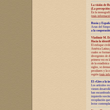
La visión de R
(La percepción
En la monografía
(
más informaci
Rusia y España
Actas del Simpo
a la cooperació
Vladímir M. D
Hacia la identi
El enfoque civil
América Latina pa
cuales se formar
divergentes de d
primera vez en l
de la estadística
siglos, se demue
peculiares y la 
región (
más inf
El «Giro a la 
Los artículos re
vienen desarroll
han encumbrado e
izquierda suscita
recopilación que
lector contempla