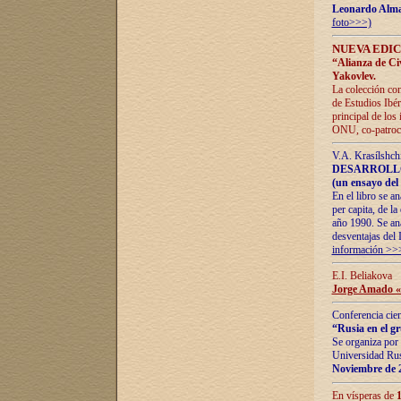
Leonardo Alm
foto>>>)
NUEVA EDIC
“Alianza de Civi
Yakovlev.
La colección con
de Estudios Ibér
principal de los
ONU, co-patroci
V.A. Krasílshch
DESARROLLO
(un ensayo del 
En el libro se a
per capita, de l
año 1990. Se ana
desventajas del 
información >>
E.I. Beliakova
Jorge Amado «r
Conferencia cien
“Rusia en el g
Se organiza por 
Universidad Rus
Noviembre de 
En vísperas de
1