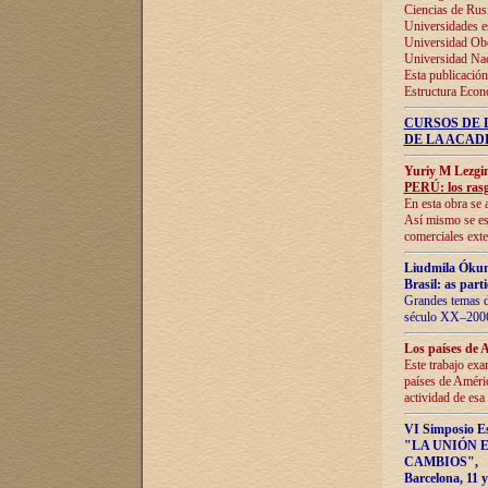
Ciencias de Rus
Universidades e
Universidad Obe
Universidad Na
Esta publicación
Estructura Econ
CURSOS DE 
DE LA ACAD
Yuriy M Lezgi
PERÚ: los rasg
En esta obra se 
Así mismo se est
comerciales exte
Liudmila Ókun
Brasil: as part
Grandes temas da
século XX–2006
Los países de 
Este trabajo exa
países de Améric
actividad de esa
VI Simposio E
"LA UNIÓN 
CAMBIOS"
,
Barcelona, 11 y