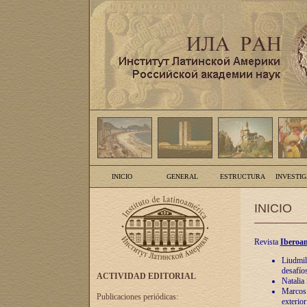
INICIO
GENERAL
ESTRUCTURA
INVESTI
INICIO
Revista
Iberoam
Liudmil
desafíos
ACTIVIDAD EDITORIAL
Natalia
Marcos A
Publicaciones periódicas:
exterio