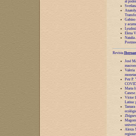
al pode
Svetlan
Anatoly
Transfo
Gabino 
y acumu
Lyudmil
Elena V.
Natalia
Postmod
Revista
Iberoam
José Ma
macroec
Valeria
monetari
Petr P.
COVID
Marta Is
Canese. 
Víctor 
Latina:
Tamara 
ecológi
Zbígnev
Magomed
univers
Alexis 
regiones