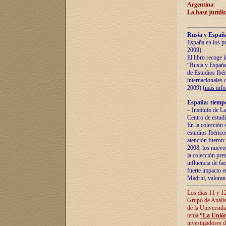
Argentina
:
La base jurídic
Rusia y España
España en los pr
2009).
El libro recoge 
“Rusia y España 
de Estudios Ibér
internacionales 
2009) (
más inf
España: tiempo
– Instituto de L
Centro de estud
En la colección 
estudios Ibérico
atención fueron:
2008, los nuevos
la colección pre
influencia de fac
fuerte impacto en
Madrid, valoran 
Los días 11 y 12
Grupo de Anális
de la Universida
tema
“La Unión
investigadores d