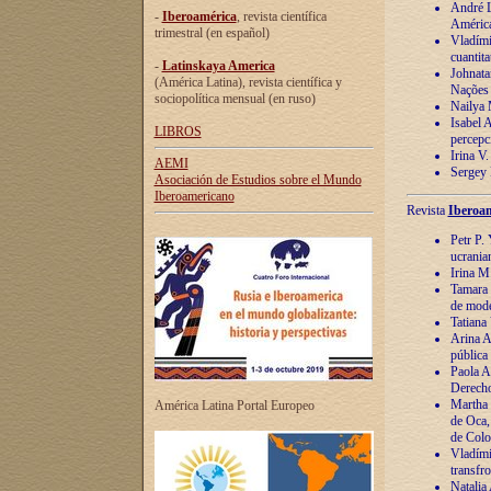
André Lu
-
Iberoamérica
, revista científica
América
trimestral (en español)
Vladímir
cuantita
-
Latinskaya America
Johnata
(América Latina), revista científica y
Nações
sociopolítica mensual (en ruso)
Nailya 
Isabel 
LIBROS
percepc
Irina V
AEMI
Sergey 
Asociación de Estudios sobre el Mundo
Iberoamericano
Revista
Iberoam
Petr P. 
ucrania
Irina M
Tamara 
de mode
Tatiana
Arina A
pública
Paola A
Derecho
Martha 
América Latina Portal Europeo
de Oca,
de Colo
Vladími
transfro
Natalia