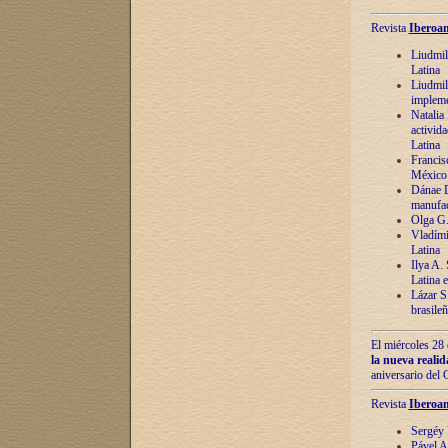
Revista
Iberoam
Liudmil
Latina
Liudmil
impleme
Natalia
activida
Latina
Francis
México 
Dánae D
manufac
Olga G.
Vladími
Latina
Ilya A.
Latina 
Lázar S.
brasile
El miércoles 28 
la nueva reali
aniversario del
Revista
Iberoam
Sergéy 
Pável A