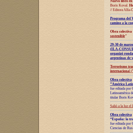
Nuevo libro en
Boris Koval.
He
// Editora Alfa-
Programa del 
camino a la coo
Obra colectiva
sostenible
"
29-30 de ma
(ILA-CONSULT
organizó ronda
argentinas de v
Terrorismo tra
internaciona
l 
Obra colectiva
”América Latin
fue editada por 
Latinoamérica de
titular Boris Ko
Salió a la luz el
Obra colectiva
“España: la tra
fue editada por 
Ciencias de Rus