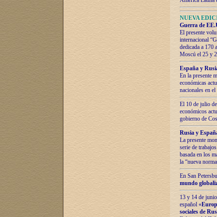
América Latina 
NUEVA EDICI
Guerra de EE.U
El presente volu
internacional “
dedicada a 170 
Moscú el 25 y 
España y Rusia:
En la presente m
económicas actua
nacionales en el
El 10 de julio d
económicos actua
gobierno de Cost
Rusia y España
La presente mono
serie de trabajo
basada en los ma
la “nueva norma
En San Petersbur
mundo globaliza
13 y 14 de junio
español «
Europa
sociales de Ru