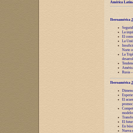
América Latina
Iberoamérica
2
Segurid
La izqu
El cons
La Unió
Insufic
Norte c
La Tripl
desarro
Tendenci
América
Rusia –
Iberoamérica
2
Dimensió
Experie
El acue
promoci
Competi
modelos
Transfo
El futu
En búsq
Nueva e