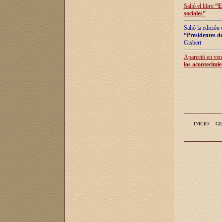
Salió el libro
“
E
sociales
”
Salió la edición
“Presidentes de
Gisbert
Apareció en vent
los acontecimie
INICIO
GE