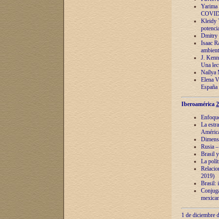
Yarima 
COVID
Kleidy 
potenci
Dmitry 
Isaac Ra
ambient
J. Kenn
Una lect
Naílya 
Elena 
España
Iberoamérica
2
Enfoques
La estr
América
Dimensi
Rusia – 
Brasil y
La polí
Relacion
2019)
Brasil: 
Conjugac
mexican
1 de diciembre d