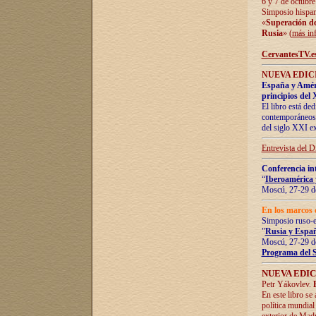
6 y 7 de octubre
Simposio hispan
«
Superación de 
Rusia
» (
más in
CervantesTV.e
NUEVA EDICI
España y Améric
principios del 
El libro está de
contemporáneos -
del siglo XXI ex
Entrevista del 
Conferencia in
“
Iberoamérica 
Moscú, 27-29 de
En los marcos 
Simposio ruso-
"
Rusia y Españ
Moscú, 27-29 de
Programa del 
NUEVA EDIC
Petr Yákovlev.
En este libro se
política mundial