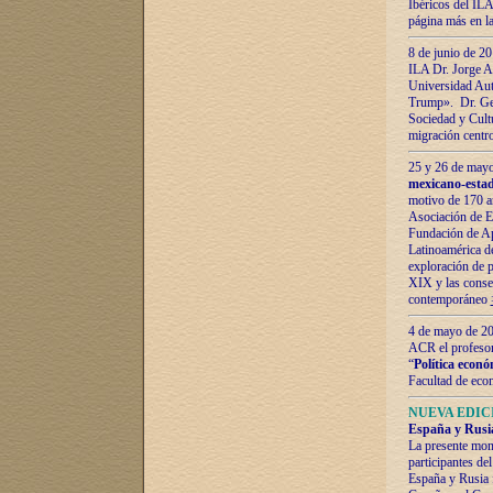
Ibéricos del ILA
página más en la
8 de junio de 20
ILA Dr. Jorge Al
Universidad Aut
Trump». Dr. Ger
Sociedad y Cultu
migración centr
25 y 26 de mayo 
mexicano-estad
motivo de 170 a
Asociación de E
Fundación de Ap
Latinoamérica d
exploración de p
XIX y las consec
contemporáneo
4 de mayo de 201
ACR el profeso
“
Política econó
Facultad de eco
NUEVA EDICI
España y Rusia 
La presente mono
participantes d
España y Rusia f