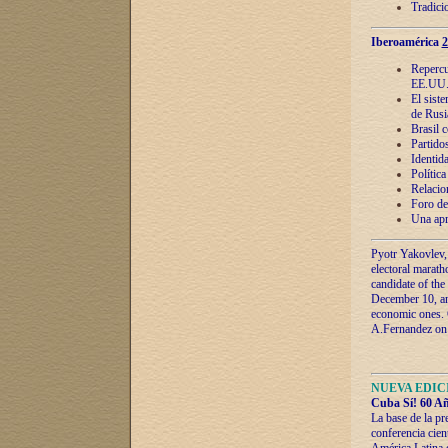
Tradici
Iberoamérica
2
Repercu
EE.UU
El sist
de Rusi
Brasil 
Partidos
Identida
Polític
Relacio
Foro de
Una apr
Pyotr Yakovlev,
electoral marath
candidate of the
December 10, and
economic ones. C
A.Fernandez on t
NUEVA EDICI
Cuba Sí! 60 Añ
La base de la pr
conferencia cien