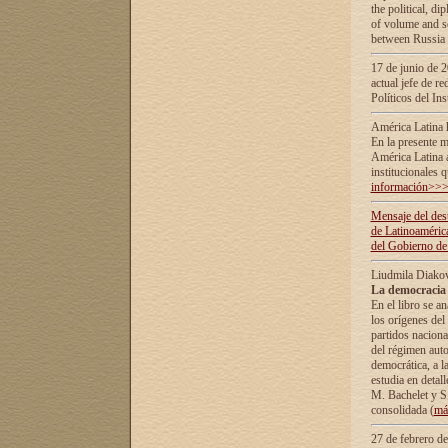
the political, d
of volume and sc
between Russia 
17 de junio de 2
actual jefe de r
Políticos del In
América Latina 
En la presente m
América Latina 
institucionales 
información>>
Mensaje del dest
de Latinoaméric
del Gobierno de
Liudmila Diako
La democracia 
En el libro se a
los orígenes del 
partidos naciona
del régimen auto
democrática, а l
estudia en detall
М. Bachelet у S.
consolidada (
má
27 de febrero d