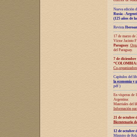
exterior de Madr
Nueva edición d
Rusia - Argent
(125 años de la
Revista
Iberoa
17 de marzo de 2
Víctor Jacinto 
Paraguay
.
Orga
del Paraguay.
7 de diciembre
“COLOMBIA:
Co-organizador
Capítulos del l
la economía y p
pdf )
En vísperas de 1
Argentina:
Materiales del li
Información para
21 de octubre 
Bicentenario d
12 de octubre 
Ministro de Rel