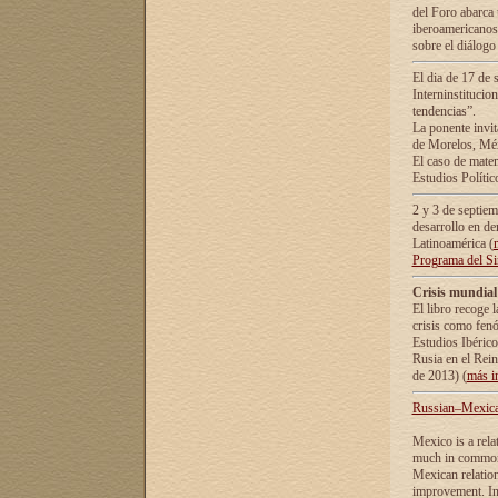
del Foro abarca 
iberoamericanos 
sobre el diálogo 
El dia de 17 de 
Interninstitucio
tendencias”.
La ponente inv
de Morelos, Méx
El caso de mate
Estudios Polític
2 y 3 de septie
desarrollo en de
Latinoamérica (
Programa del S
Crisis mundial
El libro recoge 
crisis como fen
Estudios Ibérico
Rusia en el Rei
de 2013) (
más i
Russian–Mexican
Mexico is a rela
much in common i
Mexican relation
improvement. In 