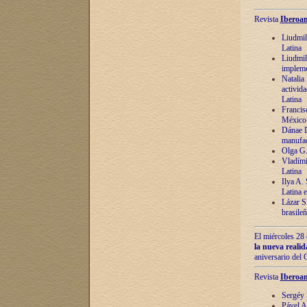
Revista
Iberoam
Liudmil
Latina
Liudmil
impleme
Natalia
activida
Latina
Francis
México 
Dánae D
manufac
Olga G.
Vladími
Latina
Ilya A.
Latina 
Lázar S.
brasile
El miércoles 28 
la nueva reali
aniversario del
Revista
Iberoam
Sergéy 
Pável A