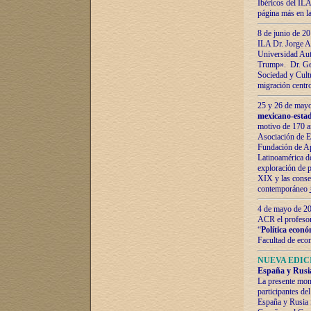
Ibéricos del ILA
página más en la
8 de junio de 20
ILA Dr. Jorge Al
Universidad Aut
Trump». Dr. Ger
Sociedad y Cultu
migración centr
25 y 26 de mayo 
mexicano-estad
motivo de 170 a
Asociación de E
Fundación de Ap
Latinoamérica d
exploración de p
XIX y las consec
contemporáneo
4 de mayo de 201
ACR el profeso
“
Política econó
Facultad de eco
NUEVA EDICI
España y Rusia 
La presente mono
participantes d
España y Rusia f