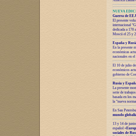
América Latina 
NUEVA EDICI
Guerra de EE.U
El presente volu
internacional “
dedicada a 170 
Moscú el 25 y 
España y Rusia:
En la presente m
económicas actua
nacionales en el
El 10 de julio d
económicos actua
gobierno de Cost
Rusia y España
La presente mono
serie de trabajo
basada en los ma
la “nueva norma
En San Petersbur
mundo globaliza
13 y 14 de junio
español «
Europa
sociales de Ru