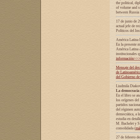
the political, d
of volume and sc
between Russia 
17 de junio de 2
actual jefe de r
Políticos del In
América Latina 
En la presente m
América Latina 
institucionales 
información>>
Mensaje del dest
de Latinoaméric
del Gobierno de
Liudmila Diako
La democracia 
En el libro se a
los orígenes del 
partidos naciona
del régimen auto
democrática, а l
estudia en detall
М. Bachelet у S.
consolidada (
má
27 de febrero d