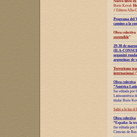
Nuevo libro en
Boris Koval.
He
// Editora Alfa-
Programa del 
camino a la coo
Obra colectiva
sostenible
"
29-30 de ma
(ILA-CONSULT
organizó ronda
argentinas de v
Terrorismo tra
internaciona
l 
Obra colectiva
”América Latin
fue editada por 
Latinoamérica de
titular Boris Ko
Salió a la luz el
Obra colectiva
“España: la tra
fue editada por 
Ciencias de Rus