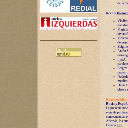
de la m
Revista
Iberoam
Vladímir
transfo
María E
inversi
Violett
diverge
Zbignie
Antón S
estrateg
Ilya A.
pandem
Sergey 
países 
Nadezhd
muslími
Denis G
observac
Nueva edición 
Rusia y España
La presente mono
serie de publica
consecuencias e
Además, los auto
España
>>>