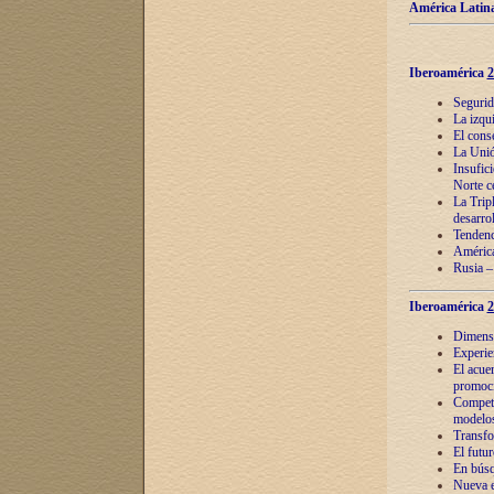
América Latina
Iberoamérica
2
Segurid
La izqu
El cons
La Unió
Insufic
Norte c
La Tripl
desarro
Tendenci
América
Rusia –
Iberoamérica
2
Dimensió
Experie
El acue
promoci
Competi
modelos
Transfo
El futu
En búsq
Nueva e