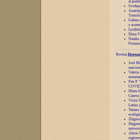
al pode
Svetlan
Anatoly
Transfo
Gabino 
y acumu
Lyudmil
Elena V.
Natalia
Postmod
Revista
Iberoam
José Ma
macroec
Valeria
monetari
Petr P.
COVID
Marta Is
Canese. 
Víctor 
Latina:
Tamara 
ecológi
Zbígnev
Magomed
univers
Alexis 
regiones