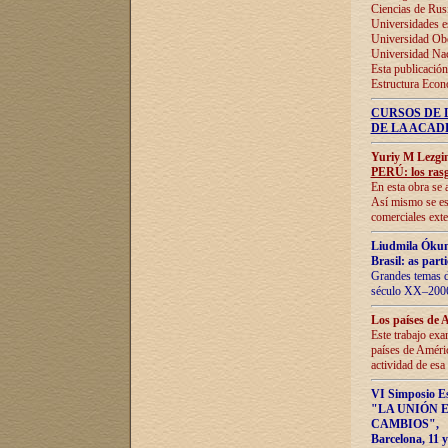
Ciencias de Rus
Universidades e
Universidad Obe
Universidad Na
Esta publicación
Estructura Econ
CURSOS DE 
DE LA ACAD
Yuriy M Lezgi
PERÚ: los rasg
En esta obra se 
Así mismo se est
comerciales exte
Liudmila Ókun
Brasil: as part
Grandes temas da
século XX–2006
Los países de 
Este trabajo exa
países de Améric
actividad de esa
VI Simposio E
"LA UNIÓN 
CAMBIOS"
,
Barcelona, 11 y