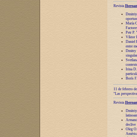
Revista
Iberoam
Dmitriy
oportun
María C
Factore
Petr P.
Víktor 
Daniel 
entre m
Dmitry 
singula
Svetlan
context
Irina D
particul
Borís F
11 de febrero de
“Las perspectiva
Revista
Iberoam
Dmitriy
latinoa
Armando
declive
Oleg O.
América