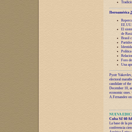
Tradici
Iberoamérica
2
Repercu
EE.UU
El sist
de Rusi
Brasil 
Partidos
Identida
Polític
Relacio
Foro de
Una apr
Pyotr Yakovlev,
electoral marath
candidate of the
December 10, and
economic ones. C
A.Fernandez on t
NUEVA EDICI
Cuba Sí! 60 Añ
La base de la pr
conferencia cien