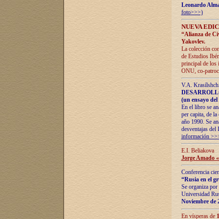
Leonardo Alm
foto>>>)
NUEVA EDIC
“Alianza de Civi
Yakovlev.
La colección con
de Estudios Ibér
principal de los
ONU, co-patroci
V.A. Krasílshch
DESARROLLO
(un ensayo del 
En el libro se a
per capita, de l
año 1990. Se ana
desventajas del 
información >>
E.I. Beliakova
Jorge Amado «r
Conferencia cien
“Rusia en el g
Se organiza por 
Universidad Rus
Noviembre de 
En vísperas de
1