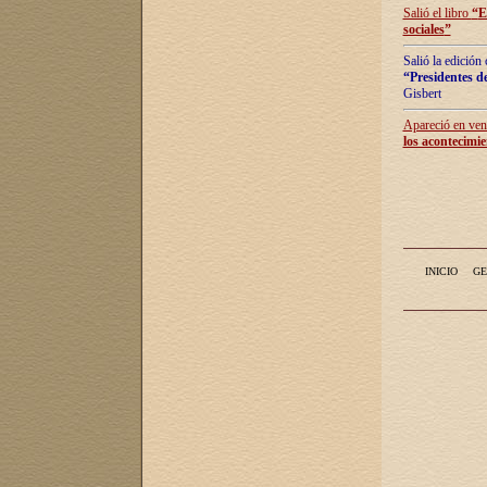
Salió el libro
“
E
sociales
”
Salió la edición
“Presidentes de
Gisbert
Apareció en vent
los acontecimie
INICIO
GE