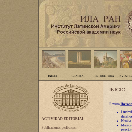
INICIO
GENERAL
ESTRUCTURA
INVESTI
INICIO
Revista
Iberoam
Liudmil
desafíos
ACTIVIDAD EDITORIAL
Natalia
Marcos A
Publicaciones periódicas:
exterio