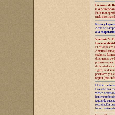
La visión de R
(La percepción
En la monografía
(
más informaci
Rusia y España
Actas del Simpo
a la cooperació
Vladímir M. D
Hacia la identi
El enfoque civil
América Latina pa
cuales se formar
divergentes de d
primera vez en l
de la estadística
siglos, se demue
peculiares y la 
región (
más inf
El «Giro a la 
Los artículos re
vienen desarroll
han encumbrado e
izquierda suscita
recopilación que
lector contempla