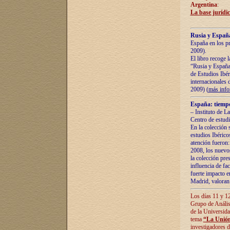
Argentina
:
La base jurídic
Rusia y España
España en los pr
2009).
El libro recoge 
“Rusia y España 
de Estudios Ibér
internacionales 
2009) (
más inf
España: tiempo
– Instituto de L
Centro de estud
En la colección 
estudios Ibérico
atención fueron:
2008, los nuevos
la colección pre
influencia de fac
fuerte impacto en
Madrid, valoran 
Los días 11 y 12
Grupo de Anális
de la Universida
tema
“La Unión
investigadores d