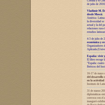
Coruña y el Cent
de julio de 201
Vladímir М. Da
desde Moscú
.
América Latina 
la diversidad se 
actual у lа del p
relaciones ruso-
estudios latino
4-5 de julio de
económica y ec
Organizadores d
Aplicada (Univ
España: vivir y
El libro recoge 
“España: cuatro 
Ibéricos del In
16-17 de mayo d
del desarrollo 
en la actividad
Instituto de La
31 de marzo 2016
diplomáticas en
convoca con el a
inauguró exhibi
de Rusia dedica