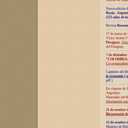
exterior de Madr
Nueva edición d
Rusia - Argent
(125 años de la
Revista
Iberoa
17 de marzo de 2
Víctor Jacinto 
Paraguay
.
Orga
del Paraguay.
7 de diciembre
“COLOMBIA:
Co-organizador
Capítulos del l
la economía y p
pdf )
En vísperas de 1
Argentina:
Materiales del li
Información para
21 de octubre 
Bicentenario d
12 de octubre 
Ministro de Rel