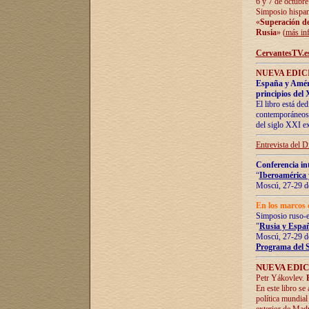
6 y 7 de octubre
Simposio hispan
«
Superación de 
Rusia
» (
más in
CervantesTV.e
NUEVA EDICI
España y Améric
principios del 
El libro está de
contemporáneos -
del siglo XXI ex
Entrevista del 
Conferencia in
“
Iberoamérica 
Moscú, 27-29 de
En los marcos 
Simposio ruso-
"
Rusia y Españ
Moscú, 27-29 de
Programa del 
NUEVA EDIC
Petr Yákovlev.
En este libro se
política mundial