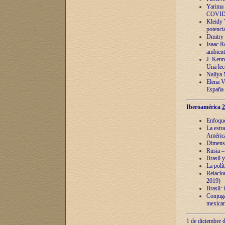
Yarima 
COVID
Kleidy 
potenci
Dmitry 
Isaac Ra
ambient
J. Kenn
Una lect
Naílya 
Elena 
España
Iberoamérica
2
Enfoques
La estr
América
Dimensi
Rusia – 
Brasil y
La polí
Relacion
2019)
Brasil: 
Conjugac
mexican
1 de diciembre d