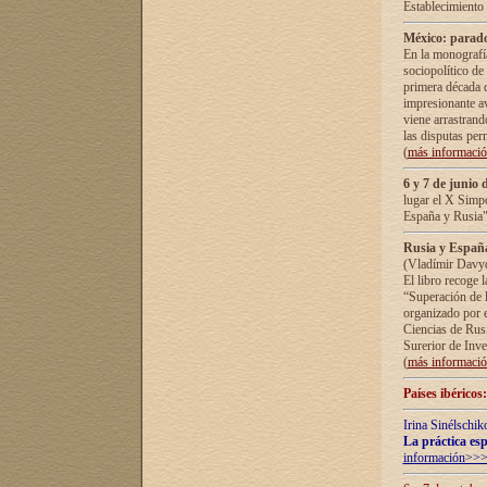
Establecimiento
México: parado
En la monografía
sociopolítico de
primera década d
impresionante a
viene arrastrand
las disputas pe
(
más informaci
6 y 7 de junio 
lugar el X Simp
España y Rusia"
Rusia y España 
(Vladímir Davyd
El libro recoge 
“Superación de l
organizado por e
Ciencias de Rus
Surerior de Inve
(
más informaci
Países ibéricos
Irina Sinélschik
La práctica esp
información>>