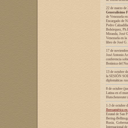
22 de marzo de 2
Generalísimo F
de Venezuela en
Encargado de Neg
Pedro Calzadilla
Bohórquez, Ph.D.
Miranda, José G
Venezuela en la 
libro de José G
17 de noviembre
José Antonio Am
conferencia sobr
Botánica del Nu
13 de octubre de
la SESIÓN SOLEM
diplomáticas rus
8 de octubre (j
Latina en el mun
Hutschenreuter 
1-3 de octubre 
Iberoamérica en 
Estatal de San P
Bering-Bellinsg
Rusia, Gobernac
Internacional de