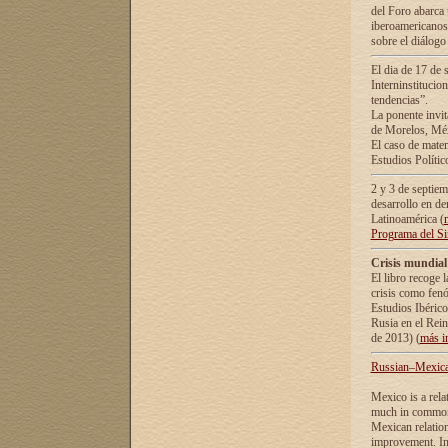
del Foro abarca 
iberoamericanos 
sobre el diálogo 
El dia de 17 de 
Interninstitucio
tendencias”.
La ponente inv
de Morelos, Méx
El caso de mate
Estudios Polític
2 y 3 de septie
desarrollo en de
Latinoamérica (
Programa del S
Crisis mundial
El libro recoge 
crisis como fen
Estudios Ibérico
Rusia en el Rei
de 2013) (
más i
Russian–Mexican
Mexico is a rela
much in common i
Mexican relation
improvement. In 