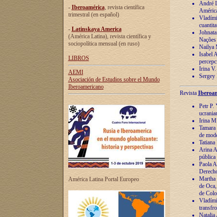
André Lu
-
Iberoamérica
, revista científica
América
trimestral (en español)
Vladímir
cuantita
-
Latinskaya America
Johnata
(América Latina), revista científica y
Nações
sociopolítica mensual (en ruso)
Nailya 
Isabel 
LIBROS
percepc
Irina V
AEMI
Sergey 
Asociación de Estudios sobre el Mundo
Iberoamericano
Revista
Iberoam
Petr P. 
ucrania
Irina M
Tamara 
de mode
Tatiana
Arina A
pública
Paola A
Derecho
Martha 
América Latina Portal Europeo
de Oca,
de Colo
Vladími
transfro
Natalia