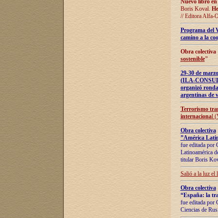
Nuevo libro en
Boris Koval.
He
// Editora Alfa-
Programa del 
camino a la coo
Obra colectiva
sostenible
"
29-30 de ma
(ILA-CONSULT
organizó ronda
argentinas de v
Terrorismo tra
internaciona
l 
Obra colectiva
”América Latin
fue editada por 
Latinoamérica de
titular Boris Ko
Salió a la luz el
Obra colectiva
“España: la tra
fue editada por 
Ciencias de Rus