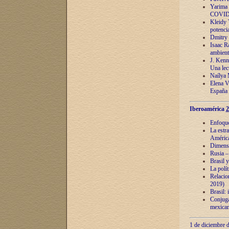
Yarima 
COVID
Kleidy 
potenci
Dmitry 
Isaac Ra
ambient
J. Kenn
Una lect
Naílya 
Elena 
España
Iberoamérica
2
Enfoques
La estr
América
Dimensi
Rusia – 
Brasil y
La polí
Relacion
2019)
Brasil: 
Conjugac
mexican
1 de diciembre d