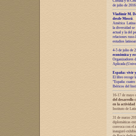
Coruña y el Cent
de julio de 201
Vladímir М. Da
desde Moscú
.
América Latina 
la diversidad se 
actual у lа del p
relaciones ruso-
estudios latino
4-5 de julio de
económica y ec
Organizadores d
Aplicada (Univ
España: vivir y
El libro recoge 
“España: cuatro 
Ibéricos del In
16-17 de mayo d
del desarrollo 
en la actividad
Instituto de La
31 de marzo 2016
diplomáticas en
convoca con el a
inauguró exhibi
de Rusia dedica