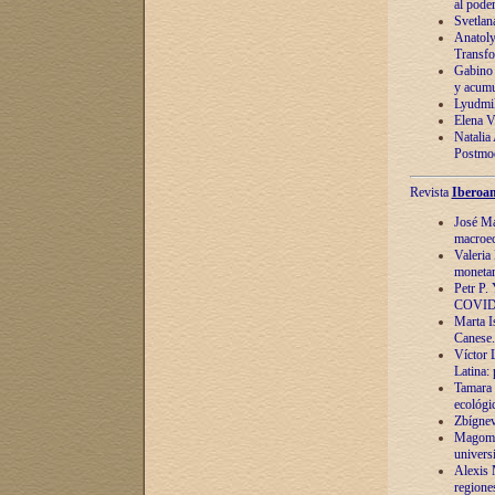
al pode
Svetlan
Anatoly
Transfo
Gabino 
y acumu
Lyudmil
Elena V.
Natalia
Postmod
Revista
Iberoam
José Ma
macroec
Valeria
monetari
Petr P.
COVID
Marta Is
Canese. 
Víctor 
Latina:
Tamara 
ecológi
Zbígnev
Magomed
univers
Alexis 
regiones