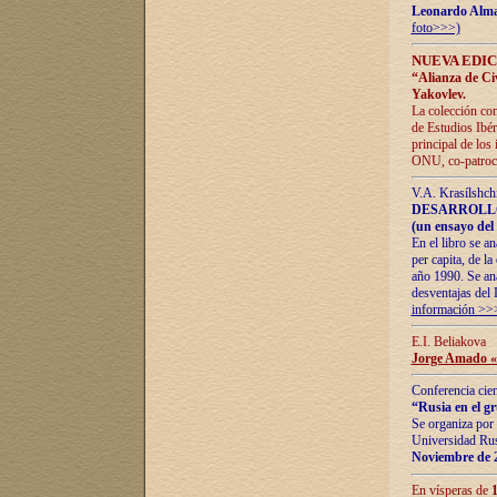
Leonardo Alm
foto>>>)
NUEVA EDIC
“Alianza de Civi
Yakovlev.
La colección con
de Estudios Ibér
principal de los
ONU, co-patroci
V.A. Krasílshch
DESARROLLO
(un ensayo del 
En el libro se a
per capita, de l
año 1990. Se ana
desventajas del 
información >>
E.I. Beliakova
Jorge Amado «r
Conferencia cien
“Rusia en el g
Se organiza por 
Universidad Rus
Noviembre de 
En vísperas de
1