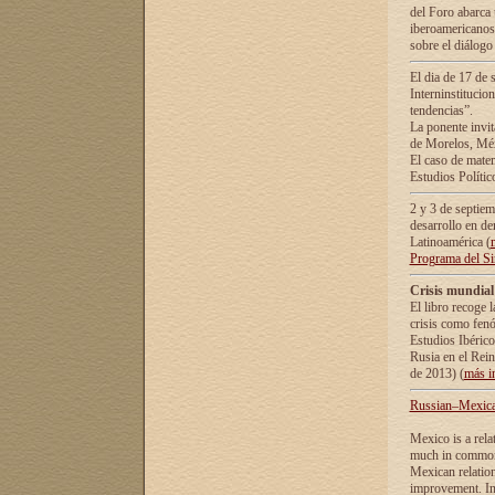
del Foro abarca 
iberoamericanos 
sobre el diálogo 
El dia de 17 de 
Interninstitucio
tendencias”.
La ponente inv
de Morelos, Méx
El caso de mate
Estudios Polític
2 y 3 de septie
desarrollo en de
Latinoamérica (
Programa del S
Crisis mundial
El libro recoge 
crisis como fen
Estudios Ibérico
Rusia en el Rei
de 2013) (
más i
Russian–Mexican
Mexico is a rela
much in common i
Mexican relation
improvement. In 