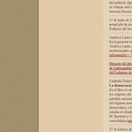
the political, d
of volume and sc
between Russia 
17 de junio de 2
actual jefe de r
Políticos del In
América Latina 
En la presente m
América Latina 
institucionales 
información>>
Mensaje del dest
de Latinoaméric
del Gobierno de
Liudmila Diako
La democracia 
En el libro se a
los orígenes del 
partidos naciona
del régimen auto
democrática, а l
estudia en detall
М. Bachelet у S.
consolidada (
má
27 de febrero d