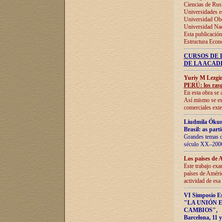
Ciencias de Rus
Universidades e
Universidad Obe
Universidad Na
Esta publicación
Estructura Econ
CURSOS DE 
DE LA ACAD
Yuriy M Lezgi
PERÚ: los rasg
En esta obra se 
Así mismo se est
comerciales exte
Liudmila Ókun
Brasil: as part
Grandes temas da
século XX–2006
Los países de 
Este trabajo exa
países de Améric
actividad de esa
VI Simposio E
"LA UNIÓN 
CAMBIOS"
,
Barcelona, 11 y