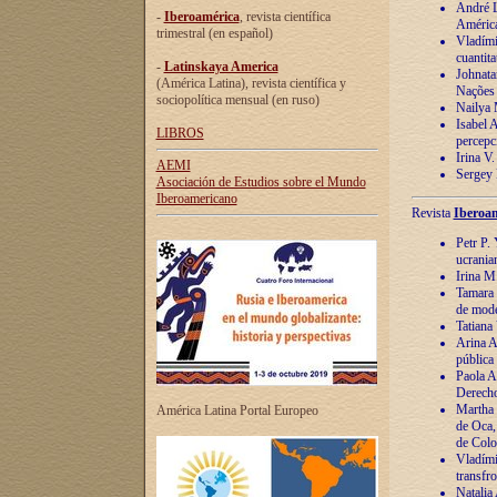
André Lu
-
Iberoamérica
, revista científica
América
trimestral (en español)
Vladímir
cuantita
-
Latinskaya America
Johnata
(América Latina), revista científica y
Nações
sociopolítica mensual (en ruso)
Nailya 
Isabel 
LIBROS
percepc
Irina V
AEMI
Sergey 
Asociación de Estudios sobre el Mundo
Iberoamericano
Revista
Iberoam
Petr P. 
ucrania
Irina M
Tamara 
de mode
Tatiana
Arina A
pública
Paola A
Derecho
Martha 
América Latina Portal Europeo
de Oca,
de Colo
Vladími
transfro
Natalia