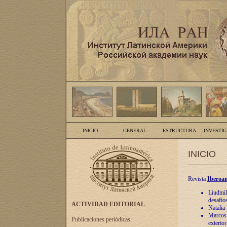
INICIO
GENERAL
ESTRUCTURA
INVESTI
INICIO
Revista
Iberoam
Liudmil
desafíos
ACTIVIDAD EDITORIAL
Natalia
Marcos A
Publicaciones periódicas:
exterio