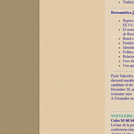
Tradici
Iberoamérica
2
Repercu
EE.UU
El sist
de Rusi
Brasil 
Partidos
Identida
Polític
Relacio
Foro de
Una apr
Pyotr Yakovlev,
electoral marath
candidate of the
December 10, and
economic ones. C
A.Fernandez on t
NUEVA EDICI
Cuba Sí! 60 Añ
La base de la pr
conferencia cien