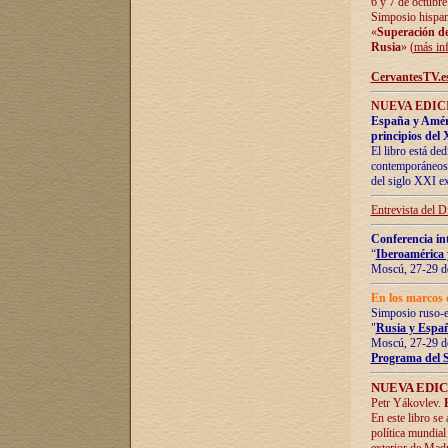
6 y 7 de octubre
Simposio hispan
«
Superación de 
Rusia
» (
más in
CervantesTV.e
NUEVA EDICI
España y Améric
principios del 
El libro está de
contemporáneos -
del siglo XXI ex
Entrevista del 
Conferencia in
“
Iberoamérica 
Moscú, 27-29 de
En los marcos 
Simposio ruso-
"
Rusia y Españ
Moscú, 27-29 de
Programa del 
NUEVA EDIC
Petr Yákovlev.
En este libro se
política mundial