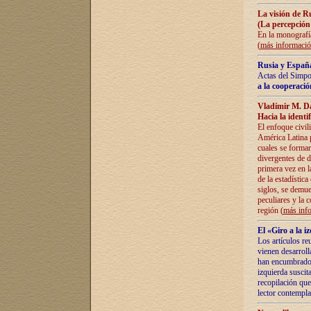
La visión de R
(La percepción
En la monografía
(
más informaci
Rusia y España
Actas del Simpo
a la cooperació
Vladímir M. D
Hacia la identi
El enfoque civil
América Latina pa
cuales se formar
divergentes de d
primera vez en l
de la estadística
siglos, se demue
peculiares y la 
región (
más inf
El «Giro a la 
Los artículos re
vienen desarroll
han encumbrado e
izquierda suscita
recopilación que
lector contempla