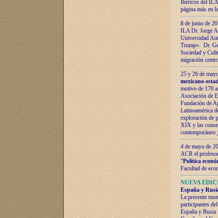
Ibéricos del ILA
página más en la
8 de junio de 20
ILA Dr. Jorge Al
Universidad Aut
Trump». Dr. Ger
Sociedad y Cultu
migración centr
25 y 26 de mayo 
mexicano-estad
motivo de 170 a
Asociación de E
Fundación de Ap
Latinoamérica d
exploración de p
XIX y las consec
contemporáneo
4 de mayo de 201
ACR el profeso
“
Política econó
Facultad de eco
NUEVA EDICI
España y Rusia 
La presente mono
participantes d
España y Rusia f