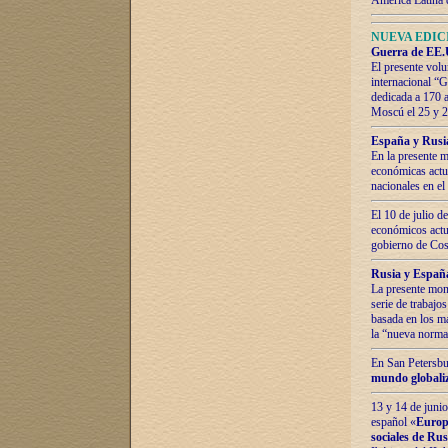
América Latina 
NUEVA EDICI
Guerra de EE.U
El presente volu
internacional “
dedicada a 170 
Moscú el 25 y 
España y Rusia:
En la presente m
económicas actua
nacionales en el
El 10 de julio d
económicos actua
gobierno de Cost
Rusia y España
La presente mono
serie de trabajo
basada en los ma
la “nueva norma
En San Petersbur
mundo globaliza
13 y 14 de junio
español «
Europa
sociales de Ru