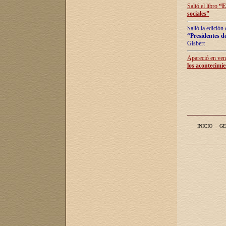
Salió el libro
“
E
sociales
”
Salió la edición
“Presidentes de
Gisbert
Apareció en vent
los acontecimie
INICIO
GE