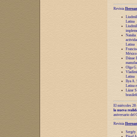
Revista
Iberoam
Liudmil
Latina
Liudmil
impleme
Natalia
activida
Latina
Francis
México 
Dánae D
manufac
Olga G.
Vladími
Latina
Ilya A.
Latina 
Lázar S.
brasile
El miércoles 28 
la nueva reali
aniversario del
Revista
Iberoam
Sergéy 
Pável A