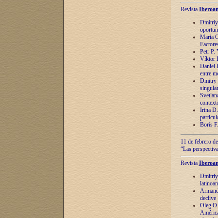
Revista
Iberoam
Dmitriy
oportun
María C
Factore
Petr P.
Víktor 
Daniel 
entre m
Dmitry 
singula
Svetlan
context
Irina D
particul
Borís F
11 de febrero de
“Las perspectiva
Revista
Iberoam
Dmitriy
latinoa
Armando
declive
Oleg O.
América