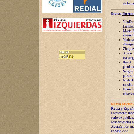
de la m
Revista
Iberoam
Vladímir
transfo
María E
inversi
Violett
diverge
Zbignie
Antón S
estrateg
Ilya A.
pandem
Sergey 
países 
Nadezhd
muslími
Denis G
observac
Nueva edición 
Rusia y España
La presente mono
serie de publica
consecuencias e
Además, los auto
España
>>>