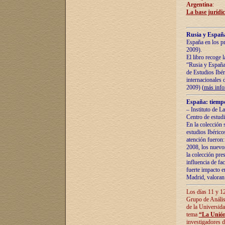
Argentina
:
La base jurídic
Rusia y España
España en los pr
2009).
El libro recoge 
“Rusia y España 
de Estudios Ibér
internacionales 
2009) (
más inf
España: tiempo
– Instituto de L
Centro de estud
En la colección 
estudios Ibérico
atención fueron:
2008, los nuevos
la colección pre
influencia de fac
fuerte impacto en
Madrid, valoran 
Los días 11 y 12
Grupo de Anális
de la Universida
tema
“La Unión
investigadores d