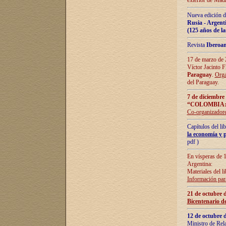
exterior de Madr
Nueva edición d
Rusia - Argent
(125 años de la
Revista
Iberoa
17 de marzo de 2
Víctor Jacinto 
Paraguay
.
Orga
del Paraguay.
7 de diciembre
“COLOMBIA:
Co-organizador
Capítulos del l
la economía y p
pdf )
En vísperas de 1
Argentina:
Materiales del li
Información para
21 de octubre 
Bicentenario d
12 de octubre 
Ministro de Rel