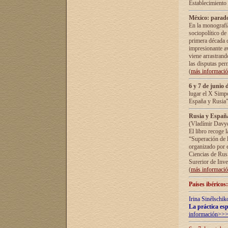
Establecimiento
México: parado
En la monografía
sociopolítico de
primera década d
impresionante a
viene arrastrand
las disputas pe
(
más informaci
6 y 7 de junio 
lugar el X Simp
España y Rusia"
Rusia y España 
(Vladímir Davyd
El libro recoge 
“Superación de l
organizado por e
Ciencias de Rus
Surerior de Inve
(
más informaci
Países ibéricos
Irina Sinélschik
La práctica esp
información>>