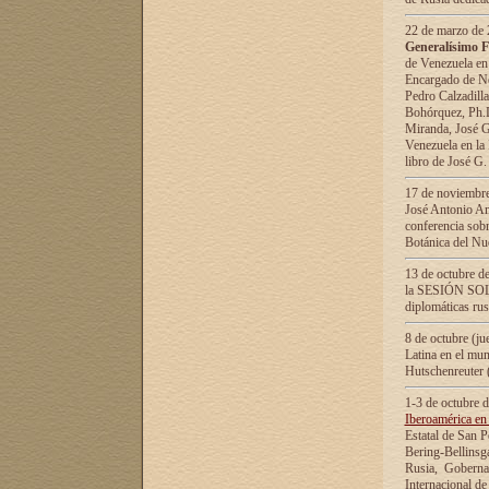
22 de marzo de 2
Generalísimo F
de Venezuela en
Encargado de Neg
Pedro Calzadilla
Bohórquez, Ph.D.
Miranda, José G
Venezuela en la 
libro de José G
17 de noviembre
José Antonio Am
conferencia sobr
Botánica del Nu
13 de octubre de
la SESIÓN SOLEM
diplomáticas rus
8 de octubre (j
Latina en el mun
Hutschenreuter 
1-3 de octubre 
Iberoamérica en 
Estatal de San P
Bering-Bellinsg
Rusia, Gobernac
Internacional de