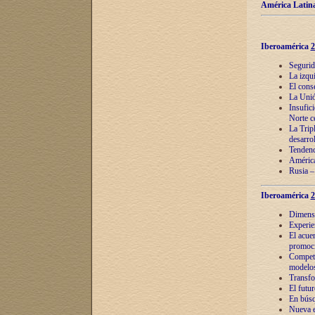
América Latina
Iberoamérica
2
Segurid
La izqu
El cons
La Unió
Insufic
Norte c
La Tripl
desarro
Tendenci
América
Rusia –
Iberoamérica
2
Dimensió
Experie
El acue
promoci
Competi
modelos
Transfo
El futu
En búsq
Nueva e