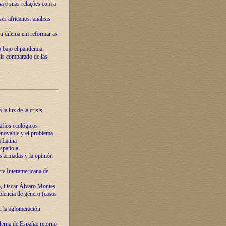
ssa e suas relações com a
es africanos: análisis
eu dilema em reformar as
o bajo el pandemia
sis comparado de las
la luz de la crisis
afíos ecológicos
novable y el problema
 Latina
española
s armadas y la opinión
te Interamericana de
o, Oscar Álvaro Montes
olencia de género (casos
n la aglomeración
erna de España: retorno