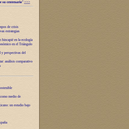
e su centenario
”
>>>
mpos de crisis
vas estrategias
 hincapié en la ecología
onómico en el Triángulo
 y perspectivas del
tar: análisis comparativo
s
ostenible
 como medio de
xicano: un estudio bajo
spaña