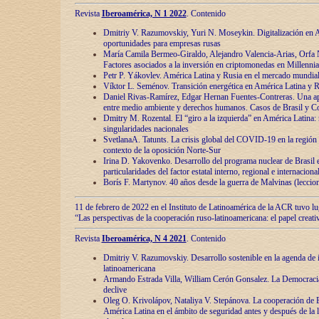
Revista
Iberoamérica, N 1 2022
. Contenido
Dmitriy V. Razumovskiy, Yuri N. Moseykin. Digitalización en A
oportunidades para empresas rusas
María Camila Bermeo-Giraldo, Alejandro Valencia-Arias, Orfa N
Factores asociados a la inversión en criptomonedas en Millennia
Petr P. Yákovlev. América Latina y Rusia en el mercado mundial
Víktor L. Seménov. Transición energética en América Latina y R
Daniel Rivas-Ramírez, Edgar Hernan Fuentes-Contreras. Una ap
entre medio ambiente y derechos humanos. Casos de Brasil y C
Dmitry M. Rozental. El “giro a la izquierda” en América Latina:
singularidades nacionales
SvetlanaA. Tatunts. La crisis global del COVID-19 en la región 
contexto de la oposición Norte-Sur
Irina D. Yakovenko. Desarrollo del programa nuclear de Brasil
particularidades del factor estatal interno, regional e internaciona
Borís F. Martynov. 40 años desde la guerra de Malvinas (leccion
11 de febrero de 2022 en el Instituto de Latinoamérica de la ACR tuvo l
“Las perspectivas de la cooperación ruso-latinoamericana: el papel creati
Revista
Iberoamérica, N 4 2021
. Contenido
Dmitriy V. Razumovskiy. Desarrollo sostenible en la agenda de 
latinoamericana
Armando Estrada Villa, William Cerón Gonsalez. La Democracia:
declive
Oleg O. Krivolápov, Nataliya V. Stepánova. La cooperación de 
América Latina en el ámbito de seguridad antes y después de la 