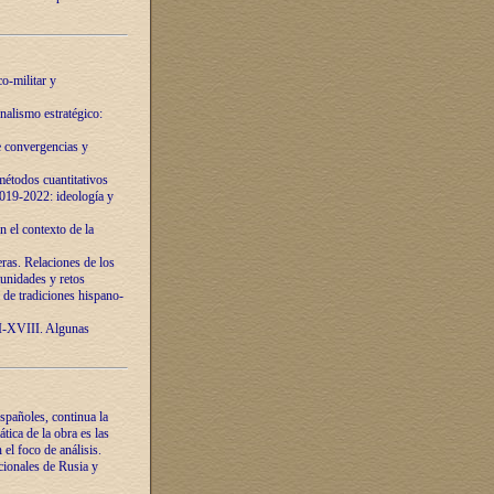
o-militar y
nalismo estratégico:
e convergencias y
étodos cuantitativos
019-2022: ideología y
 el contexto de la
ras. Relaciones de los
unidades y retos
 de tradiciones hispano-
VI-XVIII. Algunas
spañoles, continua la
tica de la obra es las
l foco de análisis.
cionales de Rusia y