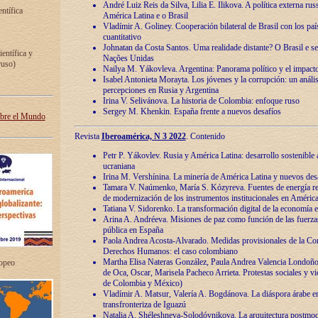
André Luiz Reis da Silva, Lilia E. Ilikova. A política externa ru
entífica
América Latina e o Brasil
Vladímir A. Goliney. Cooperación bilateral de Brasil con los país
cuantitativo
Johnatan da Costa Santos. Uma realidade distante? O Brasil e s
ientífica y
Nações Unidas
ruso)
Nailya M. Yákovleva. Argentina: Panorama político y el impact
Isabel Antonieta Morayta. Los jóvenes y la corrupción: un análi
percepciones en Rusia y Argentina
Irina V. Selivánova. La historia de Colombia: enfoque ruso
Sergey M. Khenkin. España frente a nuevos desafíos
obre el Mundo
Revista
Iberoamérica, N 3 2022
. Contenido
Petr P. Yákovlev. Rusia y América Latina: desarrollo sostenible a 
ucraniana
Irina M. Vershínina. La minería de América Latina y nuevos des
Tamara V. Naúmenko, María S. Kózyreva. Fuentes de energía re
de modernización de los instrumentos institucionales en América
Tatiana V. Sidorenko. La transformación digital de la economía 
Arina A. Andréeva. Misiones de paz como función de las fuerza
pública en España
Paola Andrea Acosta-Alvarado. Medidas provisionales de la Cor
Derechos Humanos: el caso colombiano
Martha Elisa Nateras González, Paula Andrea Valencia Londoñ
ropeo
de Oca, Oscar, Marisela Pacheco Arrieta. Protestas sociales y vi
de Colombia y México)
Vladímir A. Matsur, Valería A. Bogdánova. La diáspora árabe e
transfronteriza de Iguazú
Natalia A. Shéleshneva-Solodóvnikova. La arquitectura postmod