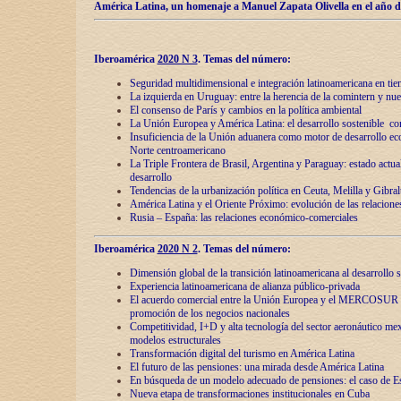
América Latina, un homenaje a Manuel Zapata Olivella en el año d
Iberoamérica
2020 N 3
.
Temas del número:
Seguridad multidimensional e integración latinoamericana en tie
La izquierda en Uruguay: entre la herencia de lа comintern y nue
El consenso de París y cambios en la política ambiental
La Unión Europea y América Latina: el desarrollo sostenible con
Insuficiencia de la Unión aduanera como motor de desarrollo ec
Norte centroamericano
La Triple Frontera de Brasil, Argentina y Paraguay: estado actual
desarrollo
Tendencias de la urbanización política en Ceuta, Melilla y Gibral
América Latina y el Oriente Próximo: evolución de las relacione
Rusia – España: las relaciones económico-comerciales
Iberoamérica
2020 N 2
.
Temas del número:
Dimensión global de la transición latinoamericana al desarrollo s
Experiencia latinoamericana de alianza público-privada
El acuerdo comercial entre la Unión Europea y el MERCOSUR
promoción de los negocios nacionales
Competitividad, I+D y alta tecnología del sector aeronáutico me
modelos estructurales
Transformación digital del turismo en América Latina
El futuro de las pensiones: una mirada desde América Latina
En búsqueda de un modelo adecuado de pensiones: el caso de E
Nueva etapa de transformaciones institucionales en Cuba