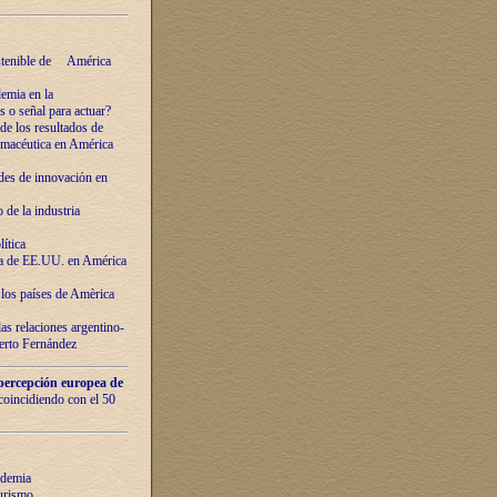
ostenible de América
emia en la
o señal para actuar?
de los resultados de
farmacéutica en América
des de innovaciόn en
de la industria
ítica
ca de EE.UU. en América
los países de Amèrica
as relaciones argentino-
berto Fernández
percepción europea de
 coincidiendo con el 50
ndemia
urismo