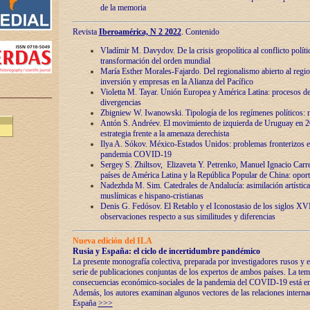
de la memoria
Revista
Iberoamérica, N 2 2022
. Contenido
Vladímir M. Davydov. De la crisis geopolítica al conflicto polític
transformación del orden mundial
María Esther Morales-Fajardo. Del regionalismo abierto al regio
inversión y empresas en la Alianza del Pacífico
Violetta M. Tayar. Unión Europea y América Latina: procesos d
divergencias
Zbigniew W. Iwanowski. Tipología de los regímenes políticos: m
Antón S. Andréev. El movimiento de izquierda de Uruguay en 2
estrategia frente a la amenaza derechista
Ilya A. Sókov. México-Estados Unidos: problemas fronterizos en
pandemia COVID-19
Sergey S. Zhiltsov, Elizaveta Y. Petrenko, Manuel Ignacio Carre
países de América Latina y la República Popular de China: oport
Nadezhda M. Sim. Catedrales de Andalucía: asimilación artística
muslímicas e hispano-cristianas
Denis G. Fedósov. El Retablo y el Iconostasio de los siglos X
observaciones respecto a sus similitudes y diferencias
Nueva edición del ILA
Rusia y España: el ciclo de incertidumbre pandémico
La presente monografía colectiva, preparada por investigadores rusos y e
serie de publicaciones conjuntas de los expertos de ambos países. La temá
consecuencias económico-sociales de la pandemia del COVID-19 está en e
Además, los autores examinan algunos vectores de las relaciones interna
España
>>>