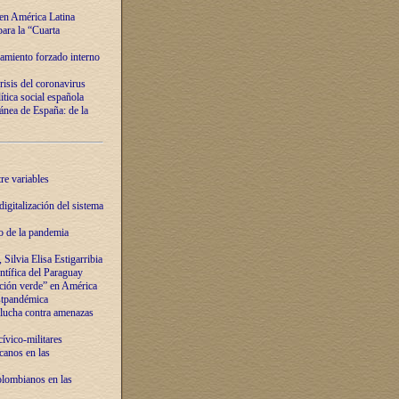
 en América Latina
ara la “Cuarta
amiento forzado interno
risis del coronavirus
ítica social española
nea de España: de la
re variables
igitalización del sistema
o de la pandemia
Silvia Elisa Estigarribia
entífica del Paraguay
ación verde” en América
ostpandémica
lucha contra amenazas
ívico-militares
anos en las
olombianos en las