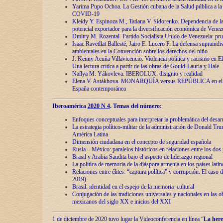
Yarima Pupo Ochoa. La Gestión cubana de la Salud pública a la 
COVID-19
Kleidy Y. Espinoza M., Tatiana V. Sidorenko. Dependencia de la 
potencial exportador para la diversificación económica de Venez
Dmitry M. Rozental. Partido Socialista Unido de Venezuela: prue
Isaac Ravetllat Ballesté, Jairo E. Lucero P. La defensa supraindi
ambientales en la Convención sobre los derechos del niño
J. Kenny Acuña Villavicencio. Violencia política y racismo en E
Una lectura crítica a partir de las obras de Gould-Lauria y Hale
Naílya M. Yákovleva. IBEROLUX: disignio y realidad
Elena V. Astákhova. MONARQUÍA versus REPÚBLICA en el dis
España contemporánea
Iberoamérica
2020 N 4
. Temas del número:
Enfoques conceptuales para interpretar la problemática del desarr
La estrategia político-militar de la administración de Donald Tr
América Latina
Dimensión ciudadana en el concepto de seguridad española
Rusia – México: paralelos históricos en relaciones entre los dos 
Brasil y Arabia Saudita bajo el aspecto de liderazgo regional
La política de memoria de la diáspora armenia en los países lati
Relaciones entre élites: “captura política” y corrupción. El caso
2019)
Brasil: identidad en el espejo de la memoria cultural
Conjugación de las tradiciones universales y nacionales en las ob
mexicanos del siglo XX e inicios del XXI
1 de diciembre de 2020 tuvo lugar la Videoconferencia en línea “
La here