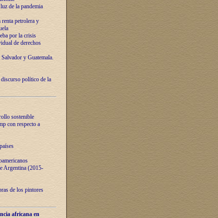
luz de la pandemia
renta petrolera y
uela
ba por la crisis
vidual de derechos
l Salvador y Guatemala.
curso político de la
ollo sostenible
ump con respecto a
países
noamericanos
 de Argentina (2015-
ras de los pintores
ncia africana en