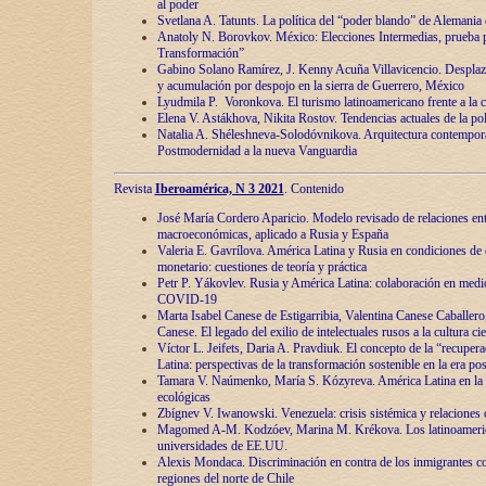
al poder
Svetlana A. Tatunts. La política del “poder blando” de Alemania
Anatoly N. Borovkov. México: Elecciones Intermedias, prueba p
Transformación”
Gabino Solano Ramírez, J. Kenny Acuña Villavicencio. Desplaz
y acumulación por despojo en la sierra de Guerrero, México
Lyudmila P. Voronkova. El turismo latinoamericano frente a la c
Elena V. Astákhova, Nikita Rostov. Tendencias actuales de la pol
Natalia A. Shéleshneva-Solodóvnikova. Arquitectura contemporá
Postmodernidad a la nueva Vanguardia
Revista
Iberoamérica, N 3 2021
. Contenido
José María Cordero Aparicio. Modelo revisado de relaciones ent
macroeconómicas, aplicado a Rusia y España
Valeria E. Gavrílova. América Latina y Rusia en condiciones de d
monetario: cuestiones de teoría y práctica
Petr P. Yákovlev. Rusia y América Latina: colaboración en medi
COVID-19
Marta Isabel Canese de Estigarribia, Valentina Canese Caballero, 
Canese. El legado del exilio de intelectuales rusos a la cultura ci
Víctor L. Jeifets, Daria A. Pravdiuk. El concepto de la “recuper
Latina: perspectivas de la transformación sostenible en la era p
Tamara V. Naúmenko, María S. Kózyreva. América Latina en la 
ecológicas
Zbígnev V. Iwanowski. Venezuela: crisis sistémica y relaciones c
Magomed A-M. Kodzóev, Marina M. Krékova. Los latinoameric
universidades de EE.UU.
Alexis Mondaca. Discriminación en contra de los inmigrantes c
regiones del norte de Chile