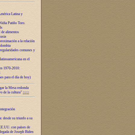
mérica Latina y
idia Patiño Toro.
ls
 de alimentos
usia
roximación a la relación
olombia
 regularidades comunes y
latinoamericana en el
 en 1970-2010:
l
es para el día de hoy)
ugar la Mesa redonda
vo de la cultura”
>>>
integración
 desde su triunfo a su
EE.UU. con países de
llegada de Joseph Biden