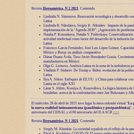
Revista
Iberoamérica, N 2 2021
. Contenido
Liudmila N. Símonova. Renovaciόn tecnolόgica y desarrollo s
Latina
Liudmila B. Nikoláeva, Sergéy K. Nikoláev. Impacto de la pand
implementaciόn de la “Agenda 2030”: ¿Agravaciόn de problemas 
Natalia P. Kononkova, Natalia V. Polávskaya. Comercializaciόn 
actividad intelectual como factor del desarrollo de la industria 
Latina
Francisco García Fernández, José Luis López Gómez. Capacida
México y Rusia: un análisis comparativo
Dánae Duana Ávila, Tirso Javier Hernández Gracia. Crecimiento 
manufacturera en México
Olga G. Leόnova. América Latina en la zona de la turbulencia pol
Vladímir P. Súdarev. De Trump a Biden: evoluciόn de la políti
Latina
Ilya A. Sόkov. Enfόques de EE.UU. y China para colaborar con 
Latina en el siglo XXI
Lázar S. Jéifets, Kseniya A. Konoválova. La lόgica histόrica de l
brasileñas: acerca de la confrontaciόn entre Jair Bolsonaro y Al
El miércoles 28 de abril de 2021 tuvo lugar la mesa redonda virtual “
La 
la nueva realidad latinoamericana (pandémica y postpandémica)
”,
aniversario del CEISAL y el 60 aniversario del ILA ACR
>>>
Revista
Iberoamérica, N 1 2021
. Contenido
Sergéy M. Khenkin. La sociedad española en el reflejo de la pa
Pável A. Kuchínov. COVID-19: El nuevo orden mundial en el t