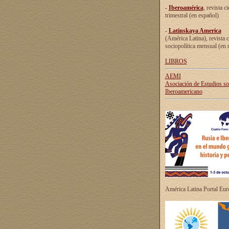
-
Iberoamérica
, revista ci
trimestral (en español)
-
Latinskaya America
(América Latina), revista c
sociopolítica mensual (en 
LIBROS
AEMI
Asociación de Estudios s
Iberoamericano
América Latina Portal Eu