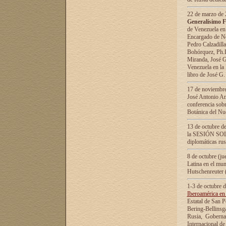
22 de marzo de 2
Generalísimo F
de Venezuela en
Encargado de Neg
Pedro Calzadilla
Bohórquez, Ph.D.
Miranda, José G
Venezuela en la 
libro de José G
17 de noviembre
José Antonio Am
conferencia sobr
Botánica del Nu
13 de octubre de
la SESIÓN SOLEM
diplomáticas rus
8 de octubre (j
Latina en el mun
Hutschenreuter 
1-3 de octubre 
Iberoamérica en 
Estatal de San P
Bering-Bellinsg
Rusia, Gobernac
Internacional de