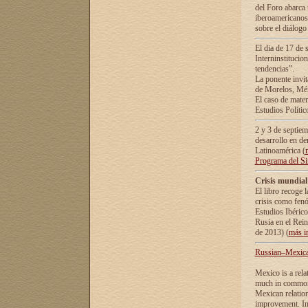
del Foro abarca 
iberoamericanos 
sobre el diálogo 
El dia de 17 de 
Interninstitucio
tendencias”.
La ponente inv
de Morelos, Méx
El caso de mate
Estudios Polític
2 y 3 de septie
desarrollo en de
Latinoamérica (
Programa del S
Crisis mundial
El libro recoge 
crisis como fen
Estudios Ibérico
Rusia en el Rei
de 2013) (
más i
Russian–Mexican
Mexico is a rela
much in common i
Mexican relation
improvement. In 