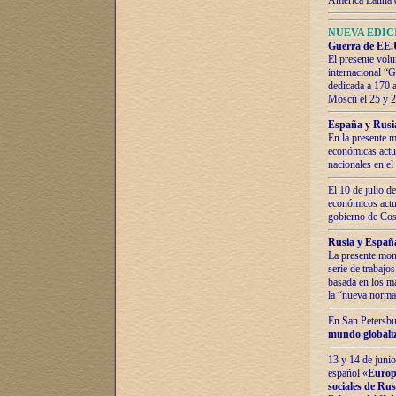
América Latina 
NUEVA EDICI
Guerra de EE.U
El presente volu
internacional “
dedicada a 170 
Moscú el 25 y 
España y Rusia:
En la presente m
económicas actua
nacionales en el
El 10 de julio d
económicos actua
gobierno de Cost
Rusia y España
La presente mono
serie de trabajo
basada en los ma
la “nueva norma
En San Petersbur
mundo globaliza
13 y 14 de junio
español «
Europa
sociales de Ru