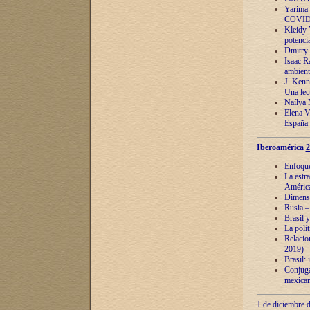
Yarima 
COVID
Kleidy 
potenci
Dmitry 
Isaac Ra
ambient
J. Kenn
Una lect
Naílya 
Elena 
España
Iberoamérica
2
Enfoques
La estr
América
Dimensi
Rusia – 
Brasil y
La polí
Relacion
2019)
Brasil: 
Conjugac
mexican
1 de diciembre d