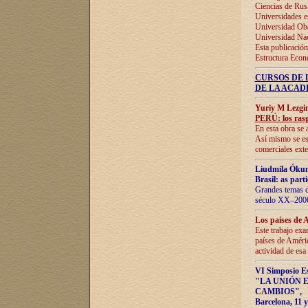
Ciencias de Rus
Universidades e
Universidad Obe
Universidad Na
Esta publicación
Estructura Econ
CURSOS DE 
DE LA ACAD
Yuriy M Lezgi
PERÚ: los rasg
En esta obra se 
Así mismo se est
comerciales exte
Liudmila Ókun
Brasil: as part
Grandes temas da
século XX–2006
Los países de 
Este trabajo exa
países de Améric
actividad de esa
VI Simposio E
"LA UNIÓN 
CAMBIOS"
,
Barcelona, 11 y