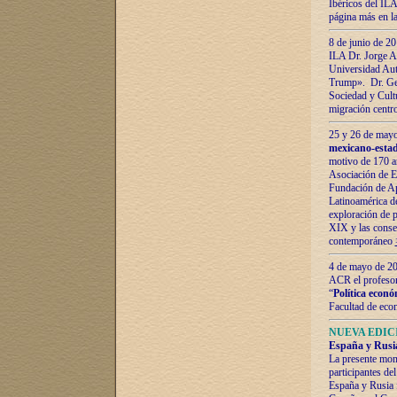
Ibéricos del ILA
página más en la
8 de junio de 20
ILA Dr. Jorge Al
Universidad Aut
Trump». Dr. Ger
Sociedad y Cultu
migración centr
25 y 26 de mayo 
mexicano-estad
motivo de 170 a
Asociación de E
Fundación de Ap
Latinoamérica d
exploración de p
XIX y las consec
contemporáneo
4 de mayo de 201
ACR el profeso
“
Política econó
Facultad de eco
NUEVA EDICI
España y Rusia 
La presente mono
participantes d
España y Rusia f