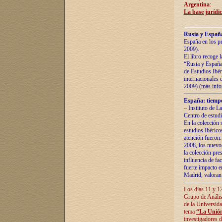
Argentina
:
La base jurídic
Rusia y España
España en los pr
2009).
El libro recoge 
“Rusia y España 
de Estudios Ibér
internacionales 
2009) (
más inf
España: tiempo
– Instituto de L
Centro de estud
En la colección 
estudios Ibérico
atención fueron:
2008, los nuevos
la colección pre
influencia de fac
fuerte impacto en
Madrid, valoran 
Los días 11 y 12
Grupo de Anális
de la Universida
tema
“La Unión
investigadores d