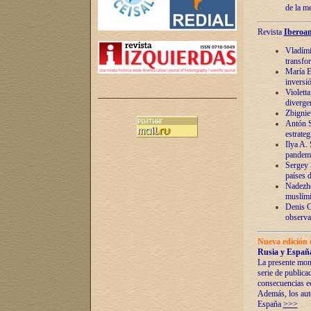
de la m
Revista
Iberoam
Vladímir
transfo
María E
inversi
Violett
diverge
Zbignie
Antón S
estrateg
Ilya A.
pandem
Sergey 
países 
Nadezhd
muslími
Denis G
observac
Nueva edición 
Rusia y España
La presente mono
serie de publica
consecuencias e
Además, los auto
España
>>>