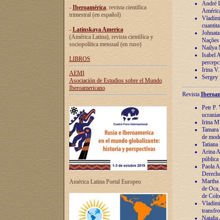
André Lu
-
Iberoamérica
, revista científica
América
trimestral (en español)
Vladímir
cuantita
-
Latinskaya America
Johnata
(América Latina), revista científica y
Nações
sociopolítica mensual (en ruso)
Nailya 
Isabel 
LIBROS
percepc
Irina V
AEMI
Sergey 
Asociación de Estudios sobre el Mundo
Iberoamericano
Revista
Iberoam
Petr P. 
ucrania
Irina M
Tamara 
de mode
Tatiana
Arina A
pública
Paola A
Derecho
Martha 
América Latina Portal Europeo
de Oca,
de Colo
Vladími
transfro
Natalia