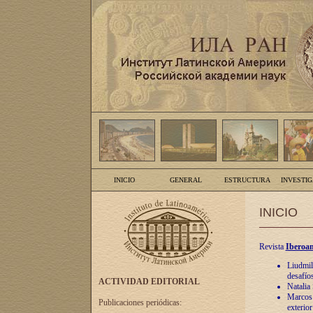
INICIO
GENERAL
ESTRUCTURA
INVESTI
INICIO
Revista
Iberoam
Liudmil
desafíos
ACTIVIDAD EDITORIAL
Natalia
Marcos A
Publicaciones periódicas:
exterio