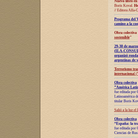
Nuevo libro en
Boris Koval.
He
// Editora Alfa-
Programa del 
camino a la coo
Obra colectiva
sostenible
"
29-30 de ma
(ILA-CONSULT
organizó ronda
argentinas de v
Terrorismo tra
internaciona
l 
Obra colectiva
”América Latin
fue editada por 
Latinoamérica de
titular Boris Ko
Salió a la luz el
Obra colectiva
“España: la tra
fue editada por 
Ciencias de Rus