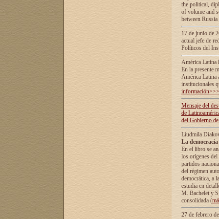
the political, d
of volume and sc
between Russia 
17 de junio de 2
actual jefe de r
Políticos del In
América Latina 
En la presente m
América Latina 
institucionales 
información>>
Mensaje del dest
de Latinoaméric
del Gobierno de
Liudmila Diako
La democracia 
En el libro se a
los orígenes del 
partidos naciona
del régimen auto
democrática, а l
estudia en detall
М. Bachelet у S.
consolidada (
má
27 de febrero d