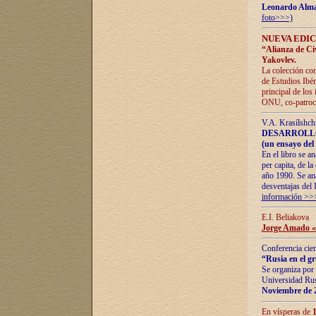
Leonardo Alm
foto>>>)
NUEVA EDIC
“Alianza de Civi
Yakovlev.
La colección con
de Estudios Ibér
principal de los
ONU, co-patroci
V.A. Krasílshch
DESARROLLO
(un ensayo del 
En el libro se a
per capita, de l
año 1990. Se ana
desventajas del 
información >>
E.I. Beliakova
Jorge Amado «r
Conferencia cien
“Rusia en el g
Se organiza por 
Universidad Rus
Noviembre de 
En vísperas de
1