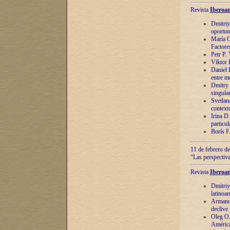
Revista
Iberoam
Dmitriy
oportun
María C
Factore
Petr P.
Víktor 
Daniel 
entre m
Dmitry 
singula
Svetlan
context
Irina D
particul
Borís F
11 de febrero de
“Las perspectiva
Revista
Iberoam
Dmitriy
latinoa
Armando
declive
Oleg O.
América