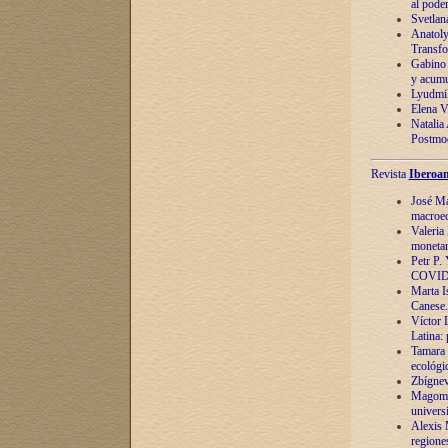
al pode
Svetlan
Anatoly
Transfo
Gabino 
y acumu
Lyudmil
Elena V.
Natalia
Postmod
Revista
Iberoam
José Ma
macroec
Valeria
monetari
Petr P.
COVID
Marta Is
Canese. 
Víctor 
Latina:
Tamara 
ecológi
Zbígnev
Magomed
univers
Alexis 
regiones