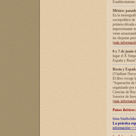
Establecimiento
México: parado
En la monografía
sociopolítico de
primera década d
impresionante a
viene arrastrand
las disputas pe
(
más informaci
6 y 7 de junio 
lugar el X Simp
España y Rusia"
Rusia y España 
(Vladímir Davyd
El libro recoge 
“Superación de l
organizado por e
Ciencias de Rus
Surerior de Inve
(
más informaci
Países ibéricos
Irina Sinélschik
La práctica esp
información>>