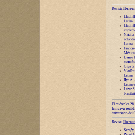
Revista
Iberoam
Liudmil
Latina
Liudmil
impleme
Natalia
activida
Latina
Francis
México 
Dánae D
manufac
Olga G.
Vladími
Latina
Ilya A.
Latina 
Lázar S.
brasile
El miércoles 28 
la nueva reali
aniversario del
Revista
Iberoam
Sergéy 
Pável A