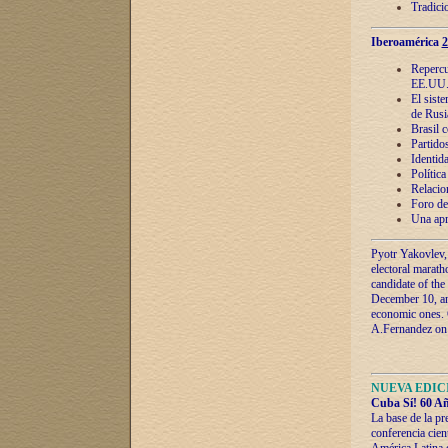
Tradici
Iberoamérica
2
Repercu
EE.UU
El sist
de Rusi
Brasil 
Partidos
Identida
Polític
Relacio
Foro de
Una apr
Pyotr Yakovlev,
electoral marath
candidate of the
December 10, and
economic ones. C
A.Fernandez on t
NUEVA EDICI
Cuba Sí! 60 Añ
La base de la pr
conferencia cien