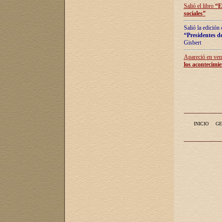
Salió el libro
“
E
sociales
”
Salió la edición
“Presidentes de
Gisbert
Apareció en vent
los acontecimie
INICIO
GE