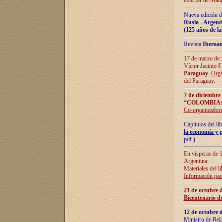
exterior de Madr
Nueva edición d
Rusia - Argent
(125 años de la
Revista
Iberoa
17 de marzo de 2
Víctor Jacinto 
Paraguay
.
Orga
del Paraguay.
7 de diciembre
“COLOMBIA:
Co-organizador
Capítulos del l
la economía y p
pdf )
En vísperas de 1
Argentina:
Materiales del li
Información para
21 de octubre 
Bicentenario d
12 de octubre 
Ministro de Rel