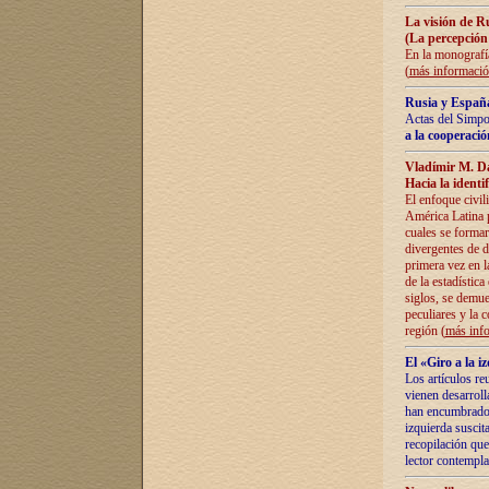
La visión de R
(La percepción
En la monografía
(
más informaci
Rusia y España
Actas del Simpo
a la cooperació
Vladímir M. D
Hacia la identi
El enfoque civil
América Latina pa
cuales se formar
divergentes de d
primera vez en l
de la estadística
siglos, se demue
peculiares y la 
región (
más inf
El «Giro a la 
Los artículos re
vienen desarroll
han encumbrado e
izquierda suscita
recopilación que
lector contempla