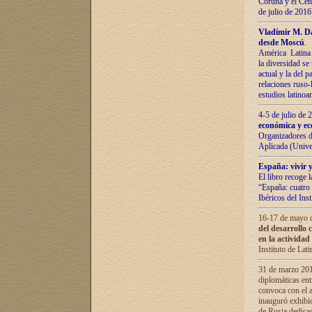
Coruña y el Cent
de julio de 201
Vladímir М. Da
desde Moscú
.
América Latina 
la diversidad se 
actual у lа del p
relaciones ruso-
estudios latino
4-5 de julio de
económica y ec
Organizadores d
Aplicada (Univ
España: vivir y
El libro recoge 
“España: cuatro 
Ibéricos del In
16-17 de mayo d
del desarrollo 
en la actividad
Instituto de La
31 de marzo 2016
diplomáticas en
convoca con el a
inauguró exhibi
de Rusia dedica