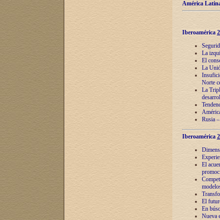
América Latina
Iberoamérica
2
Segurid
La izqu
El cons
La Unió
Insufic
Norte c
La Tripl
desarro
Tendenci
América
Rusia –
Iberoamérica
2
Dimensió
Experie
El acue
promoci
Competi
modelos
Transfo
El futu
En búsq
Nueva e