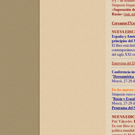
6 y 7 de octubre
Simposio hispan
«
Superación de 
Rusia
» (
más in
CervantesTV.e
NUEVA EDICI
España y Améric
principios del 
El libro está de
contemporáneos -
del siglo XXI ex
Entrevista del 
Conferencia in
“
Iberoamérica 
Moscú, 27-29 de
En los marcos 
Simposio ruso-
"
Rusia y Españ
Moscú, 27-29 de
Programa del 
NUEVA EDIC
Petr Yákovlev.
En este libro se
política mundial