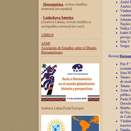
André Lu
-
Iberoamérica
, revista científica
América
trimestral (en español)
Vladímir
cuantita
-
Latinskaya America
Johnata
(América Latina), revista científica y
Nações
sociopolítica mensual (en ruso)
Nailya 
Isabel 
LIBROS
percepc
Irina V
AEMI
Sergey 
Asociación de Estudios sobre el Mundo
Iberoamericano
Revista
Iberoam
Petr P. 
ucrania
Irina M
Tamara 
de mode
Tatiana
Arina A
pública
Paola A
Derecho
Martha 
América Latina Portal Europeo
de Oca,
de Colo
Vladími
transfro
Natalia