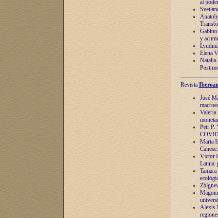
al pode
Svetlan
Anatoly
Transfo
Gabino 
y acumu
Lyudmil
Elena V.
Natalia
Postmod
Revista
Iberoam
José Ma
macroec
Valeria
monetari
Petr P.
COVID
Marta Is
Canese. 
Víctor 
Latina:
Tamara 
ecológi
Zbígnev
Magomed
univers
Alexis 
regiones