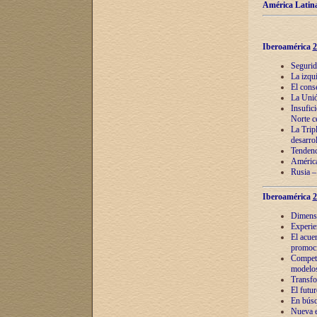
América Latina
Iberoamérica
2
Segurid
La izqu
El cons
La Unió
Insufic
Norte c
La Tripl
desarro
Tendenci
América
Rusia –
Iberoamérica
2
Dimensió
Experie
El acue
promoci
Competi
modelos
Transfo
El futu
En búsq
Nueva e