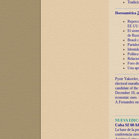
Tradici
Iberoamérica
2
Repercu
EE.UU
El sist
de Rusi
Brasil 
Partidos
Identida
Polític
Relacio
Foro de
Una apr
Pyotr Yakovlev,
electoral marath
candidate of the
December 10, and
economic ones. C
A.Fernandez on t
NUEVA EDICI
Cuba Sí! 60 Añ
La base de la pr
conferencia cien