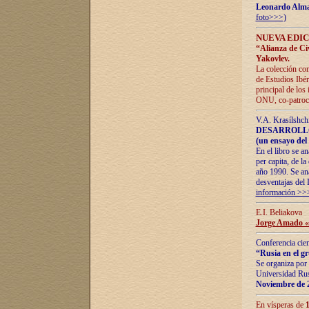
Leonardo Alm
foto>>>)
NUEVA EDIC
“Alianza de Civi
Yakovlev.
La colección con
de Estudios Ibér
principal de los
ONU, co-patroci
V.A. Krasílshch
DESARROLLO
(un ensayo del 
En el libro se a
per capita, de l
año 1990. Se ana
desventajas del 
información >>
E.I. Beliakova
Jorge Amado «r
Conferencia cien
“Rusia en el g
Se organiza por 
Universidad Rus
Noviembre de 
En vísperas de
1