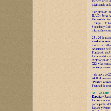
Ibéricos del ILA
página más en la
8 de junio de 20
ILA Dr. Jorge Al
Universidad Aut
Trump». Dr. Ger
Sociedad y Cultu
migración centr
25 y 26 de mayo 
mexicano-estad
motivo de 170 a
Asociación de E
Fundación de Ap
Latinoamérica d
exploración de p
XIX y las consec
contemporáneo
4 de mayo de 201
ACR el profeso
“
Política econó
Facultad de eco
NUEVA EDICI
España y Rusia 
La presente mono
participantes d
España y Rusia f