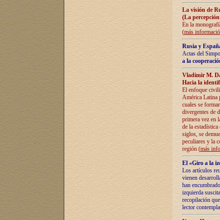
La visión de R
(La percepción
En la monografía
(
más informaci
Rusia y España
Actas del Simpo
a la cooperació
Vladímir M. D
Hacia la identi
El enfoque civil
América Latina pa
cuales se formar
divergentes de d
primera vez en l
de la estadística
siglos, se demue
peculiares y la 
región (
más inf
El «Giro a la 
Los artículos re
vienen desarroll
han encumbrado e
izquierda suscita
recopilación que
lector contempla