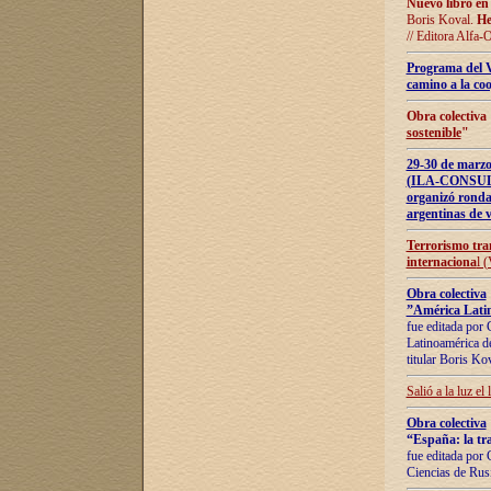
Nuevo libro en
Boris Koval.
He
// Editora Alfa-
Programa del 
camino a la coo
Obra colectiva
sostenible
"
29-30 de ma
(ILA-CONSULT
organizó ronda
argentinas de v
Terrorismo tra
internaciona
l 
Obra colectiva
”América Latin
fue editada por 
Latinoamérica de
titular Boris Ko
Salió a la luz el
Obra colectiva
“España: la tra
fue editada por 
Ciencias de Rus