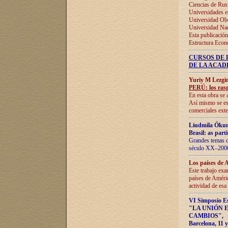
Ciencias de Rus
Universidades e
Universidad Obe
Universidad Na
Esta publicación
Estructura Econ
CURSOS DE 
DE LA ACAD
Yuriy M Lezgi
PERÚ: los rasg
En esta obra se 
Así mismo se est
comerciales exte
Liudmila Ókun
Brasil: as part
Grandes temas da
século XX–2006
Los países de 
Este trabajo exa
países de Améric
actividad de esa
VI Simposio E
"LA UNIÓN 
CAMBIOS"
,
Barcelona, 11 y