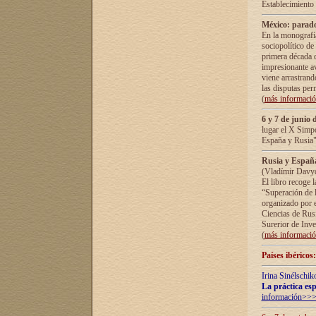
Establecimiento
México: parado
En la monografía
sociopolítico de
primera década d
impresionante a
viene arrastrand
las disputas pe
(
más informaci
6 y 7 de junio 
lugar el X Simp
España y Rusia"
Rusia y España 
(Vladímir Davyd
El libro recoge 
“Superación de l
organizado por e
Ciencias de Rus
Surerior de Inve
(
más informaci
Países ibéricos
Irina Sinélschik
La práctica esp
información>>