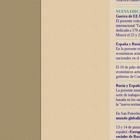
América Latina 
NUEVA EDICI
Guerra de EE.U
El presente volu
internacional “
dedicada a 170 
Moscú el 25 y 
España y Rusia:
En la presente m
económicas actua
nacionales en el
El 10 de julio d
económicos actua
gobierno de Cost
Rusia y España
La presente mono
serie de trabajo
basada en los ma
la “nueva norma
En San Petersbur
mundo globaliza
13 y 14 de junio
español «
Europa
sociales de Ru