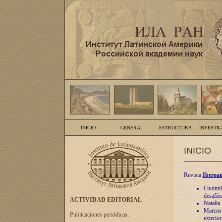
INICIO
GENERAL
ESTRUCTURA
INVESTI
INICIO
Revista
Iberoam
Liudmil
desafíos
ACTIVIDAD EDITORIAL
Natalia
Marcos A
Publicaciones periódicas:
exterio