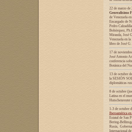
22 de marzo de 2
Generalísimo F
de Venezuela en
Encargado de Neg
Pedro Calzadilla
Bohórquez, Ph.D.
Miranda, José G
Venezuela en la 
libro de José G
17 de noviembre
José Antonio Am
conferencia sobr
Botánica del Nu
13 de octubre de
la SESIÓN SOLEM
diplomáticas rus
8 de octubre (j
Latina en el mun
Hutschenreuter 
1-3 de octubre 
Iberoamérica en 
Estatal de San P
Bering-Bellinsg
Rusia, Gobernac
Internacional de