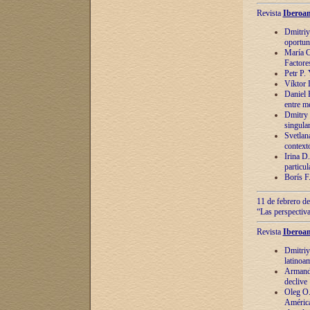
Revista
Iberoam
Dmitriy
oportun
María C
Factore
Petr P.
Víktor 
Daniel 
entre m
Dmitry 
singula
Svetlan
context
Irina D
particul
Borís F
11 de febrero de
“Las perspectiva
Revista
Iberoam
Dmitriy
latinoa
Armando
declive
Oleg O.
América