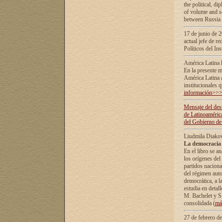
the political, d
of volume and sc
between Russia 
17 de junio de 2
actual jefe de r
Políticos del In
América Latina 
En la presente m
América Latina 
institucionales 
información>>
Mensaje del dest
de Latinoaméric
del Gobierno de
Liudmila Diako
La democracia 
En el libro se a
los orígenes del 
partidos naciona
del régimen auto
democrática, а l
estudia en detall
М. Bachelet у S.
consolidada (
má
27 de febrero d