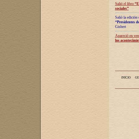
Salió el libro
“
E
sociales
”
Salió la edición
“Presidentes de
Gisbert
Apareció en vent
los acontecimie
INICIO
GE