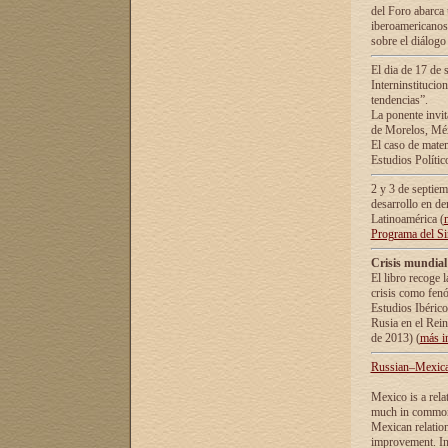
del Foro abarca 
iberoamericanos 
sobre el diálogo 
El dia de 17 de 
Interninstitucio
tendencias”.
La ponente inv
de Morelos, Méx
El caso de mate
Estudios Polític
2 y 3 de septie
desarrollo en de
Latinoamérica (
Programa del S
Crisis mundial
El libro recoge 
crisis como fen
Estudios Ibérico
Rusia en el Rei
de 2013) (
más i
Russian–Mexican
Mexico is a rela
much in common i
Mexican relation
improvement. In 