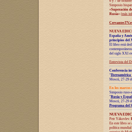
6 y 7 de octubre
Simposio hispan
«
Superación de 
Rusia
» (
más in
CervantesTV.e
NUEVA EDICI
España y Améric
principios del 
El libro está de
contemporáneos -
del siglo XXI ex
Entrevista del 
Conferencia in
“
Iberoamérica 
Moscú, 27-29 de
En los marcos 
Simposio ruso-
"
Rusia y Españ
Moscú, 27-29 de
Programa del 
NUEVA EDIC
Petr Yákovlev.
En este libro se
política mundial