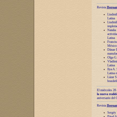
Revista
Iberoam
Liudmil
Latina
Liudmil
impleme
Natalia
activida
Latina
Francis
México 
Dánae D
manufac
Olga G.
Vladími
Latina
Ilya A.
Latina 
Lázar S.
brasile
El miércoles 28 
la nueva reali
aniversario del
Revista
Iberoam
Sergéy 
Pável A