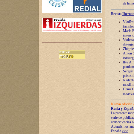
de la m
Revista
Iberoam
Vladímir
transfo
María E
inversi
Violett
diverge
Zbignie
Antón S
estrateg
Ilya A.
pandem
Sergey 
países 
Nadezhd
muslími
Denis G
observac
Nueva edición 
Rusia y España
La presente mono
serie de publica
consecuencias e
Además, los auto
España
>>>