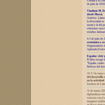
Coruña y el Cent
de julio de 201
Vladímir М. Da
desde Moscú
.
América Latina 
la diversidad se 
actual у lа del p
relaciones ruso-
estudios latino
4-5 de julio de
económica y ec
Organizadores d
Aplicada (Univ
España: vivir y
El libro recoge 
“España: cuatro 
Ibéricos del In
16-17 de mayo d
del desarrollo 
en la actividad
Instituto de La
31 de marzo 2016
diplomáticas en
convoca con el a
inauguró exhibi
de Rusia dedica