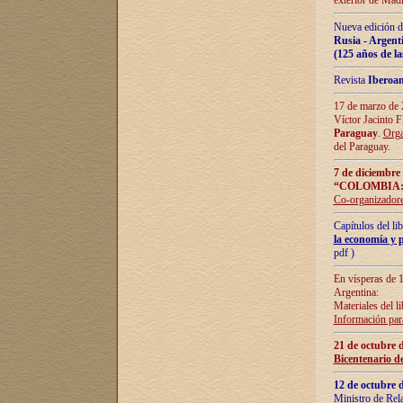
exterior de Madr
Nueva edición d
Rusia - Argent
(125 años de la
Revista
Iberoa
17 de marzo de 2
Víctor Jacinto 
Paraguay
.
Orga
del Paraguay.
7 de diciembre
“COLOMBIA:
Co-organizador
Capítulos del l
la economía y p
pdf )
En vísperas de 1
Argentina:
Materiales del li
Información para
21 de octubre 
Bicentenario d
12 de octubre 
Ministro de Rel