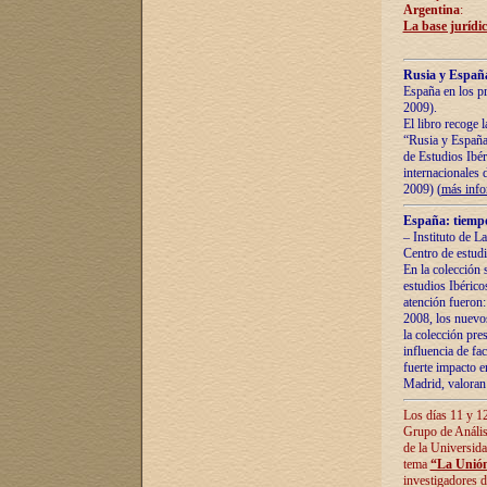
Argentina
:
La base jurídic
Rusia y España
España en los pr
2009).
El libro recoge 
“Rusia y España 
de Estudios Ibér
internacionales 
2009) (
más inf
España: tiempo
– Instituto de L
Centro de estud
En la colección 
estudios Ibérico
atención fueron:
2008, los nuevos
la colección pre
influencia de fac
fuerte impacto en
Madrid, valoran 
Los días 11 y 12
Grupo de Anális
de la Universida
tema
“La Unión
investigadores d