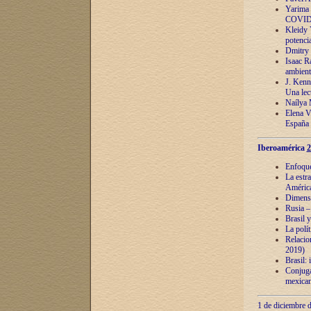
Yarima 
COVID
Kleidy 
potenci
Dmitry 
Isaac Ra
ambient
J. Kenn
Una lect
Naílya 
Elena 
España
Iberoamérica
2
Enfoques
La estr
América
Dimensi
Rusia – 
Brasil y
La polí
Relacion
2019)
Brasil: 
Conjugac
mexican
1 de diciembre d