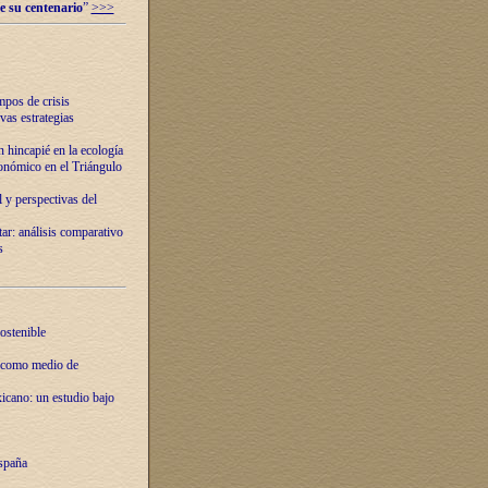
e su centenario
”
>>>
mpos de crisis
vas estrategias
 hincapié en la ecología
onómico en el Triángulo
 y perspectivas del
tar: análisis comparativo
s
ostenible
 como medio de
xicano: un estudio bajo
spaña