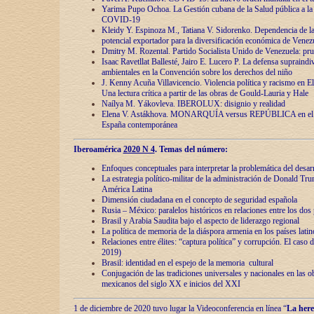
Yarima Pupo Ochoa. La Gestión cubana de la Salud pública a la 
COVID-19
Kleidy Y. Espinoza M., Tatiana V. Sidorenko. Dependencia de la 
potencial exportador para la diversificación económica de Venez
Dmitry M. Rozental. Partido Socialista Unido de Venezuela: prue
Isaac Ravetllat Ballesté, Jairo E. Lucero P. La defensa supraindi
ambientales en la Convención sobre los derechos del niño
J. Kenny Acuña Villavicencio. Violencia política y racismo en E
Una lectura crítica a partir de las obras de Gould-Lauria y Hale
Naílya M. Yákovleva. IBEROLUX: disignio y realidad
Elena V. Astákhova. MONARQUÍA versus REPÚBLICA en el dis
España contemporánea
Iberoamérica
2020 N 4
. Temas del número:
Enfoques conceptuales para interpretar la problemática del desarr
La estrategia político-militar de la administración de Donald Tr
América Latina
Dimensión ciudadana en el concepto de seguridad española
Rusia – México: paralelos históricos en relaciones entre los dos 
Brasil y Arabia Saudita bajo el aspecto de liderazgo regional
La política de memoria de la diáspora armenia en los países lati
Relaciones entre élites: “captura política” y corrupción. El caso
2019)
Brasil: identidad en el espejo de la memoria cultural
Conjugación de las tradiciones universales y nacionales en las ob
mexicanos del siglo XX e inicios del XXI
1 de diciembre de 2020 tuvo lugar la Videoconferencia en línea “
La here