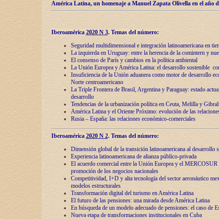
América Latina, un homenaje a Manuel Zapata Olivella en el año d
Iberoamérica
2020 N 3
.
Temas del número:
Seguridad multidimensional e integración latinoamericana en tie
La izquierda en Uruguay: entre la herencia de lа comintern y nue
El consenso de París y cambios en la política ambiental
La Unión Europea y América Latina: el desarrollo sostenible con
Insuficiencia de la Unión aduanera como motor de desarrollo ec
Norte centroamericano
La Triple Frontera de Brasil, Argentina y Paraguay: estado actual
desarrollo
Tendencias de la urbanización política en Ceuta, Melilla y Gibral
América Latina y el Oriente Próximo: evolución de las relacione
Rusia – España: las relaciones económico-comerciales
Iberoamérica
2020 N 2
.
Temas del número:
Dimensión global de la transición latinoamericana al desarrollo s
Experiencia latinoamericana de alianza público-privada
El acuerdo comercial entre la Unión Europea y el MERCOSUR
promoción de los negocios nacionales
Competitividad, I+D y alta tecnología del sector aeronáutico me
modelos estructurales
Transformación digital del turismo en América Latina
El futuro de las pensiones: una mirada desde América Latina
En búsqueda de un modelo adecuado de pensiones: el caso de E
Nueva etapa de transformaciones institucionales en Cuba