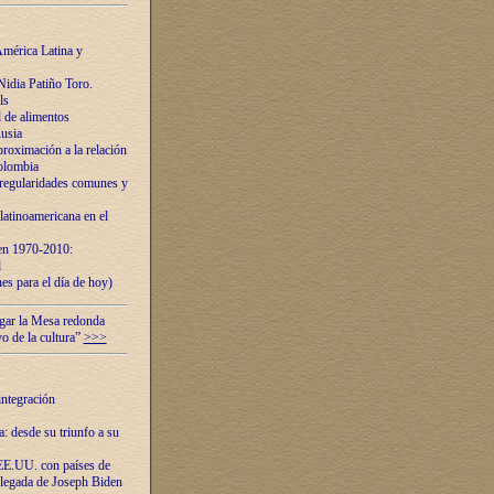
mérica Latina y
idia Patiño Toro.
ls
 de alimentos
usia
roximación a la relación
olombia
 regularidades comunes y
latinoamericana en el
 en 1970-2010:
l
es para el día de hoy)
ugar la Mesa redonda
vo de la cultura”
>>>
integración
 desde su triunfo a su
EE.UU. con países de
llegada de Joseph Biden