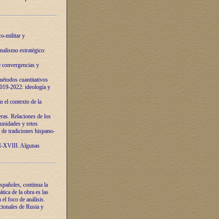
o-militar y
nalismo estratégico:
e convergencias y
étodos cuantitativos
019-2022: ideología y
 el contexto de la
ras. Relaciones de los
unidades y retos
 de tradiciones hispano-
VI-XVIII. Algunas
spañoles, continua la
tica de la obra es las
l foco de análisis.
cionales de Rusia y