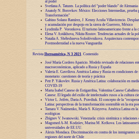
al poder
Svetlana A. Tatunts. La política del “poder blando” de Alemania
Anatoly N. Borovkov. México: Elecciones Intermedias, prueba p
Transformación”
Gabino Solano Ramírez, J. Kenny Acuña Villavicencio. Desplaz
y acumulación por despojo en la sierra de Guerrero, México
Lyudmila P. Voronkova. El turismo latinoamericano frente a la c
Elena V. Astákhova, Nikita Rostov. Tendencias actuales de la pol
Natalia A. Shéleshneva-Solodóvnikova. Arquitectura contemporá
Postmodernidad a la nueva Vanguardia
Revista
Iberoamérica, N 3 2021
. Contenido
José María Cordero Aparicio. Modelo revisado de relaciones ent
macroeconómicas, aplicado a Rusia y España
Valeria E. Gavrílova. América Latina y Rusia en condiciones de d
monetario: cuestiones de teoría y práctica
Petr P. Yákovlev. Rusia y América Latina: colaboración en medi
COVID-19
Marta Isabel Canese de Estigarribia, Valentina Canese Caballero, 
Canese. El legado del exilio de intelectuales rusos a la cultura ci
Víctor L. Jeifets, Daria A. Pravdiuk. El concepto de la “recuper
Latina: perspectivas de la transformación sostenible en la era p
Tamara V. Naúmenko, María S. Kózyreva. América Latina en la 
ecológicas
Zbígnev V. Iwanowski. Venezuela: crisis sistémica y relaciones c
Magomed A-M. Kodzóev, Marina M. Krékova. Los latinoameric
universidades de EE.UU.
Alexis Mondaca. Discriminación en contra de los inmigrantes c
regiones del norte de Chile