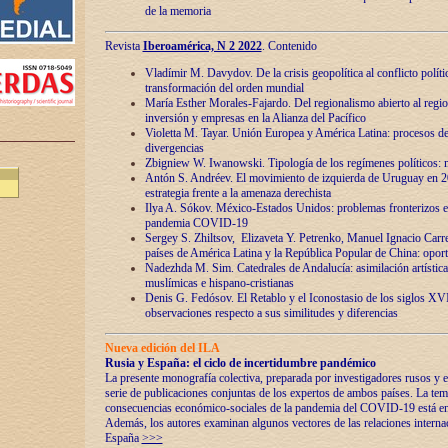
de la memoria
Revista
Iberoamérica, N 2 2022
. Contenido
Vladímir M. Davydov. De la crisis geopolítica al conflicto polític
transformación del orden mundial
María Esther Morales-Fajardo. Del regionalismo abierto al regio
inversión y empresas en la Alianza del Pacífico
Violetta M. Tayar. Unión Europea y América Latina: procesos d
divergencias
Zbigniew W. Iwanowski. Tipología de los regímenes políticos: m
Antón S. Andréev. El movimiento de izquierda de Uruguay en 2
estrategia frente a la amenaza derechista
Ilya A. Sókov. México-Estados Unidos: problemas fronterizos en
pandemia COVID-19
Sergey S. Zhiltsov, Elizaveta Y. Petrenko, Manuel Ignacio Carre
países de América Latina y la República Popular de China: oport
Nadezhda M. Sim. Catedrales de Andalucía: asimilación artística
muslímicas e hispano-cristianas
Denis G. Fedósov. El Retablo y el Iconostasio de los siglos X
observaciones respecto a sus similitudes y diferencias
Nueva edición del ILA
Rusia y España: el ciclo de incertidumbre pandémico
La presente monografía colectiva, preparada por investigadores rusos y e
serie de publicaciones conjuntas de los expertos de ambos países. La temá
consecuencias económico-sociales de la pandemia del COVID-19 está en e
Además, los autores examinan algunos vectores de las relaciones interna
España
>>>