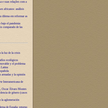
ssa e suas relações com a
es africanos: análisis
eu dilema em reformar as
o bajo el pandemia
sis comparado de las
la luz de la crisis
afíos ecológicos
novable y el problema
 Latina
española
s armadas y la opinión
te Interamericana de
o, Oscar Álvaro Montes
olencia de género (casos
n la aglomeración
erna de España: retorno