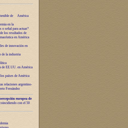
ostenible de América
emia en la
o señal para actuar?
de los resultados de
farmacéutica en América
des de innovaciόn en
de la industria
ítica
ca de EE.UU. en América
los países de Amèrica
as relaciones argentino-
berto Fernández
percepción europea de
 coincidiendo con el 50
ndemia
urismo