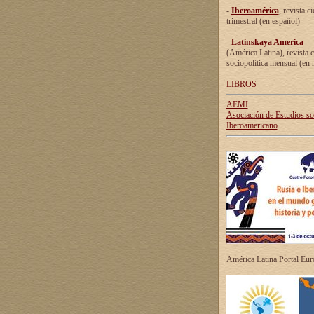
-
Iberoamérica
, revista ci
trimestral (en español)
-
Latinskaya America
(América Latina), revista c
sociopolítica mensual (en 
LIBROS
AEMI
Asociación de Estudios s
Iberoamericano
América Latina Portal Eu