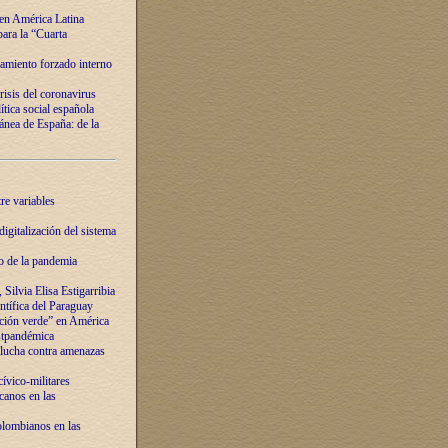
 en América Latina
ara la “Cuarta
amiento forzado interno
risis del coronavirus
ítica social española
nea de España: de la
re variables
igitalización del sistema
o de la pandemia
Silvia Elisa Estigarribia
entífica del Paraguay
ación verde” en América
ostpandémica
lucha contra amenazas
ívico-militares
anos en las
olombianos en las