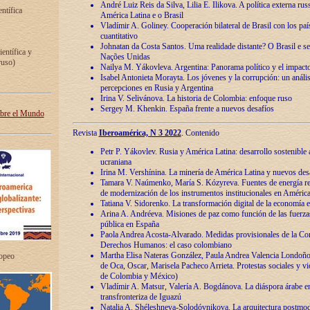
André Luiz Reis da Silva, Lilia E. Ilikova. A política externa ru
entífica
América Latina e o Brasil
Vladímir A. Goliney. Cooperación bilateral de Brasil con los país
cuantitativo
Johnatan da Costa Santos. Uma realidade distante? O Brasil e s
ientífica y
Nações Unidas
ruso)
Nailya M. Yákovleva. Argentina: Panorama político y el impact
Isabel Antonieta Morayta. Los jóvenes y la corrupción: un análi
percepciones en Rusia y Argentina
Irina V. Selivánova. La historia de Colombia: enfoque ruso
Sergey M. Khenkin. España frente a nuevos desafíos
obre el Mundo
Revista
Iberoamérica, N 3 2022
. Contenido
Petr P. Yákovlev. Rusia y América Latina: desarrollo sostenible a 
ucraniana
Irina M. Vershínina. La minería de América Latina y nuevos des
Tamara V. Naúmenko, María S. Kózyreva. Fuentes de energía re
de modernización de los instrumentos institucionales en América
Tatiana V. Sidorenko. La transformación digital de la economía 
Arina A. Andréeva. Misiones de paz como función de las fuerza
pública en España
Paola Andrea Acosta-Alvarado. Medidas provisionales de la Cor
Derechos Humanos: el caso colombiano
Martha Elisa Nateras González, Paula Andrea Valencia Londoñ
ropeo
de Oca, Oscar, Marisela Pacheco Arrieta. Protestas sociales y vi
de Colombia y México)
Vladímir A. Matsur, Valería A. Bogdánova. La diáspora árabe e
transfronteriza de Iguazú
Natalia A. Shéleshneva-Solodóvnikova. La arquitectura postmod