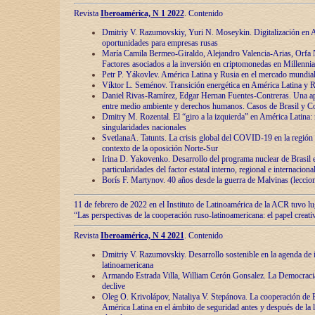
Revista
Iberoamérica, N 1 2022
. Contenido
Dmitriy V. Razumovskiy, Yuri N. Moseykin. Digitalización en A
oportunidades para empresas rusas
María Camila Bermeo-Giraldo, Alejandro Valencia-Arias, Orfa N
Factores asociados a la inversión en criptomonedas en Millennia
Petr P. Yákovlev. América Latina y Rusia en el mercado mundial
Víktor L. Seménov. Transición energética en América Latina y R
Daniel Rivas-Ramírez, Edgar Hernan Fuentes-Contreras. Una ap
entre medio ambiente y derechos humanos. Casos de Brasil y C
Dmitry M. Rozental. El “giro a la izquierda” en América Latina:
singularidades nacionales
SvetlanaA. Tatunts. La crisis global del COVID-19 en la región 
contexto de la oposición Norte-Sur
Irina D. Yakovenko. Desarrollo del programa nuclear de Brasil
particularidades del factor estatal interno, regional e internaciona
Borís F. Martynov. 40 años desde la guerra de Malvinas (leccion
11 de febrero de 2022 en el Instituto de Latinoamérica de la ACR tuvo l
“Las perspectivas de la cooperación ruso-latinoamericana: el papel creati
Revista
Iberoamérica, N 4 2021
. Contenido
Dmitriy V. Razumovskiy. Desarrollo sostenible en la agenda de 
latinoamericana
Armando Estrada Villa, William Cerón Gonsalez. La Democracia:
declive
Oleg O. Krivolápov, Nataliya V. Stepánova. La cooperación de 
América Latina en el ámbito de seguridad antes y después de la 