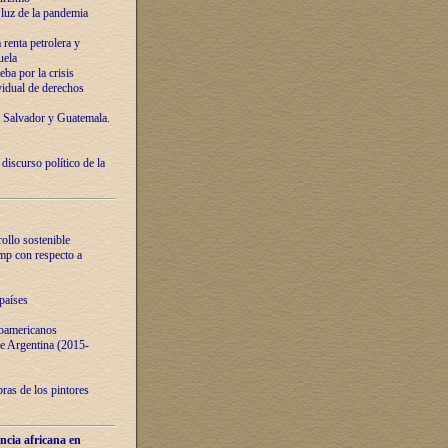
luz de la pandemia
renta petrolera y
uela
ba por la crisis
vidual de derechos
l Salvador y Guatemala.
curso político de la
ollo sostenible
ump con respecto a
países
noamericanos
 de Argentina (2015-
ras de los pintores
ncia africana en