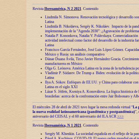
Revista
Iberoamérica, N 2 2021
. Contenido
Liudmila N. Símonova. Renovaciόn tecnolόgica y desarrollo s
Latina
Liudmila B. Nikoláeva, Sergéy K. Nikoláev. Impacto de la pand
implementaciόn de la “Agenda 2030”: ¿Agravaciόn de problemas 
Natalia P. Kononkova, Natalia V. Polávskaya. Comercializaciόn 
actividad intelectual como factor del desarrollo de la industria 
Latina
Francisco García Fernández, José Luis López Gómez. Capacida
México y Rusia: un análisis comparativo
Dánae Duana Ávila, Tirso Javier Hernández Gracia. Crecimiento 
manufacturera en México
Olga G. Leόnova. América Latina en la zona de la turbulencia pol
Vladímir P. Súdarev. De Trump a Biden: evoluciόn de la políti
Latina
Ilya A. Sόkov. Enfόques de EE.UU. y China para colaborar con 
Latina en el siglo XXI
Lázar S. Jéifets, Kseniya A. Konoválova. La lόgica histόrica de l
brasileñas: acerca de la confrontaciόn entre Jair Bolsonaro y Al
El miércoles 28 de abril de 2021 tuvo lugar la mesa redonda virtual “
La 
la nueva realidad latinoamericana (pandémica y postpandémica)
”,
aniversario del CEISAL y el 60 aniversario del ILA ACR
>>>
Revista
Iberoamérica, N 1 2021
. Contenido
Sergéy M. Khenkin. La sociedad española en el reflejo de la pa
Pável A. Kuchínov. COVID-19: El nuevo orden mundial en el t