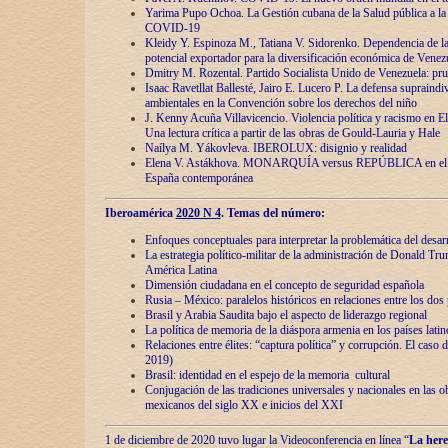
Yarima Pupo Ochoa. La Gestión cubana de la Salud pública a la 
COVID-19
Kleidy Y. Espinoza M., Tatiana V. Sidorenko. Dependencia de la 
potencial exportador para la diversificación económica de Venez
Dmitry M. Rozental. Partido Socialista Unido de Venezuela: prue
Isaac Ravetllat Ballesté, Jairo E. Lucero P. La defensa supraindi
ambientales en la Convención sobre los derechos del niño
J. Kenny Acuña Villavicencio. Violencia política y racismo en E
Una lectura crítica a partir de las obras de Gould-Lauria y Hale
Naílya M. Yákovleva. IBEROLUX: disignio y realidad
Elena V. Astákhova. MONARQUÍA versus REPÚBLICA en el dis
España contemporánea
Iberoamérica
2020 N 4
. Temas del número:
Enfoques conceptuales para interpretar la problemática del desarr
La estrategia político-militar de la administración de Donald Tr
América Latina
Dimensión ciudadana en el concepto de seguridad española
Rusia – México: paralelos históricos en relaciones entre los dos 
Brasil y Arabia Saudita bajo el aspecto de liderazgo regional
La política de memoria de la diáspora armenia en los países lati
Relaciones entre élites: “captura política” y corrupción. El caso
2019)
Brasil: identidad en el espejo de la memoria cultural
Conjugación de las tradiciones universales y nacionales en las ob
mexicanos del siglo XX e inicios del XXI
1 de diciembre de 2020 tuvo lugar la Videoconferencia en línea “
La here