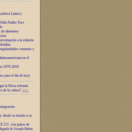
mérica Latina y
idia Patiño Toro.
ls
 de alimentos
usia
roximación a la relación
olombia
 regularidades comunes y
latinoamericana en el
 en 1970-2010:
l
es para el día de hoy)
ugar la Mesa redonda
vo de la cultura”
>>>
integración
 desde su triunfo a su
EE.UU. con países de
llegada de Joseph Biden