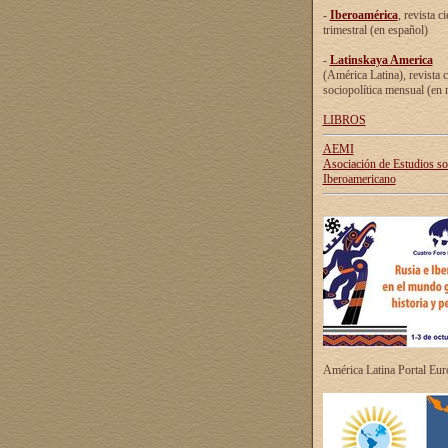
-
Iberoamérica
, revista ci
trimestral (en español)
-
Latinskaya America
(América Latina), revista c
sociopolítica mensual (en 
LIBROS
AEMI
Asociación de Estudios s
Iberoamericano
América Latina Portal Eu