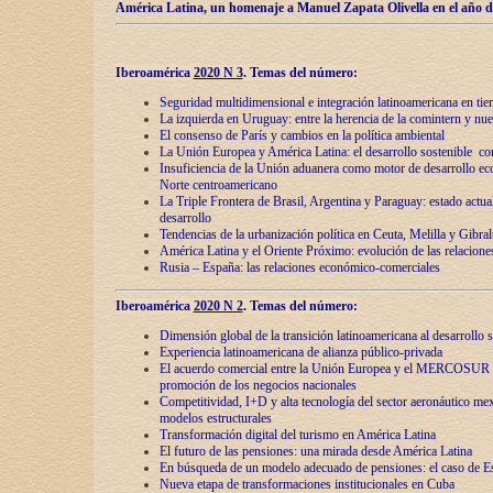
América Latina, un homenaje a Manuel Zapata Olivella en el año d
Iberoamérica
2020 N 3
.
Temas del número:
Seguridad multidimensional e integración latinoamericana en tie
La izquierda en Uruguay: entre la herencia de lа comintern y nue
El consenso de París y cambios en la política ambiental
La Unión Europea y América Latina: el desarrollo sostenible con
Insuficiencia de la Unión aduanera como motor de desarrollo ec
Norte centroamericano
La Triple Frontera de Brasil, Argentina y Paraguay: estado actual
desarrollo
Tendencias de la urbanización política en Ceuta, Melilla y Gibral
América Latina y el Oriente Próximo: evolución de las relacione
Rusia – España: las relaciones económico-comerciales
Iberoamérica
2020 N 2
.
Temas del número:
Dimensión global de la transición latinoamericana al desarrollo s
Experiencia latinoamericana de alianza público-privada
El acuerdo comercial entre la Unión Europea y el MERCOSUR
promoción de los negocios nacionales
Competitividad, I+D y alta tecnología del sector aeronáutico me
modelos estructurales
Transformación digital del turismo en América Latina
El futuro de las pensiones: una mirada desde América Latina
En búsqueda de un modelo adecuado de pensiones: el caso de E
Nueva etapa de transformaciones institucionales en Cuba