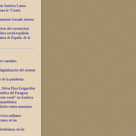
 en América Latina
ara la “Cuarta
amiento forzado interno
risis del coronavirus
ítica social española
nea de España: de la
re variables
igitalización del sistema
o de la pandemia
Silvia Elisa Estigarribia
entífica del Paraguay
ación verde” en América
ostpandémica
lucha contra amenazas
ívico-militares
anos en las
olombianos en las