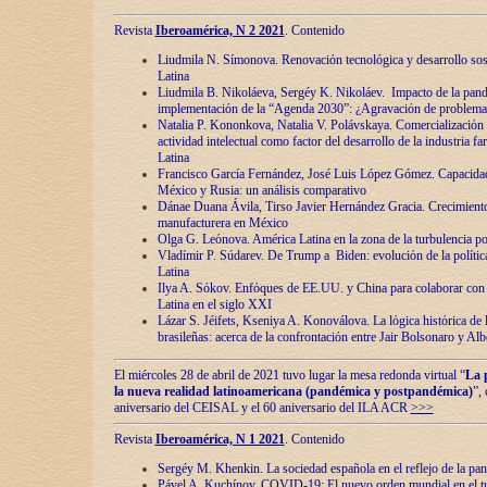
Revista
Iberoamérica, N 2 2021
. Contenido
Liudmila N. Símonova. Renovaciόn tecnolόgica y desarrollo s
Latina
Liudmila B. Nikoláeva, Sergéy K. Nikoláev. Impacto de la pand
implementaciόn de la “Agenda 2030”: ¿Agravaciόn de problemas 
Natalia P. Kononkova, Natalia V. Polávskaya. Comercializaciόn 
actividad intelectual como factor del desarrollo de la industria 
Latina
Francisco García Fernández, José Luis López Gómez. Capacida
México y Rusia: un análisis comparativo
Dánae Duana Ávila, Tirso Javier Hernández Gracia. Crecimiento 
manufacturera en México
Olga G. Leόnova. América Latina en la zona de la turbulencia pol
Vladímir P. Súdarev. De Trump a Biden: evoluciόn de la políti
Latina
Ilya A. Sόkov. Enfόques de EE.UU. y China para colaborar con 
Latina en el siglo XXI
Lázar S. Jéifets, Kseniya A. Konoválova. La lόgica histόrica de l
brasileñas: acerca de la confrontaciόn entre Jair Bolsonaro y Al
El miércoles 28 de abril de 2021 tuvo lugar la mesa redonda virtual “
La 
la nueva realidad latinoamericana (pandémica y postpandémica)
”,
aniversario del CEISAL y el 60 aniversario del ILA ACR
>>>
Revista
Iberoamérica, N 1 2021
. Contenido
Sergéy M. Khenkin. La sociedad española en el reflejo de la pa
Pável A. Kuchínov. COVID-19: El nuevo orden mundial en el t