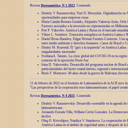
Revista
Iberoamérica, N 1 2022
. Contenido
Dmitriy V. Razumovskiy, Yuri N. Moseykin. Digitalización en A
oportunidades para empresas rusas
María Camila Bermeo-Giraldo, Alejandro Valencia-Arias, Orfa N
Factores asociados a la inversión en criptomonedas en Millennia
Petr P. Yákovlev. América Latina y Rusia en el mercado mundial
Víktor L. Seménov. Transición energética en América Latina y R
Daniel Rivas-Ramírez, Edgar Hernan Fuentes-Contreras. Una ap
entre medio ambiente y derechos humanos. Casos de Brasil y C
Dmitry M. Rozental. El “giro a la izquierda” en América Latina:
singularidades nacionales
SvetlanaA. Tatunts. La crisis global del COVID-19 en la región 
contexto de la oposición Norte-Sur
Irina D. Yakovenko. Desarrollo del programa nuclear de Brasil
particularidades del factor estatal interno, regional e internaciona
Borís F. Martynov. 40 años desde la guerra de Malvinas (leccion
11 de febrero de 2022 en el Instituto de Latinoamérica de la ACR tuvo l
“Las perspectivas de la cooperación ruso-latinoamericana: el papel creati
Revista
Iberoamérica, N 4 2021
. Contenido
Dmitriy V. Razumovskiy. Desarrollo sostenible en la agenda de 
latinoamericana
Armando Estrada Villa, William Cerón Gonsalez. La Democracia:
declive
Oleg O. Krivolápov, Nataliya V. Stepánova. La cooperación de 
América Latina en el ámbito de seguridad antes y después de la 