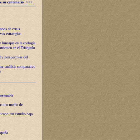
e su centenario
”
>>>
mpos de crisis
vas estrategias
 hincapié en la ecología
onómico en el Triángulo
 y perspectivas del
tar: análisis comparativo
s
ostenible
 como medio de
xicano: un estudio bajo
spaña