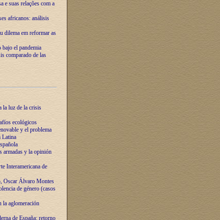
ssa e suas relações com a
es africanos: análisis
eu dilema em reformar as
o bajo el pandemia
sis comparado de las
la luz de la crisis
afíos ecológicos
novable y el problema
 Latina
española
s armadas y la opinión
te Interamericana de
o, Oscar Álvaro Montes
olencia de género (casos
n la aglomeración
erna de España: retorno