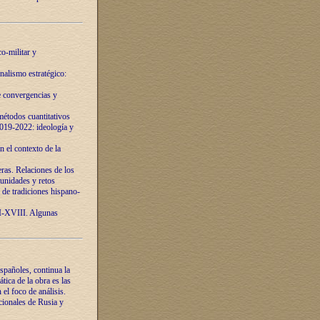
o-militar y
nalismo estratégico:
e convergencias y
étodos cuantitativos
019-2022: ideología y
 el contexto de la
ras. Relaciones de los
unidades y retos
 de tradiciones hispano-
VI-XVIII. Algunas
spañoles, continua la
tica de la obra es las
l foco de análisis.
cionales de Rusia y