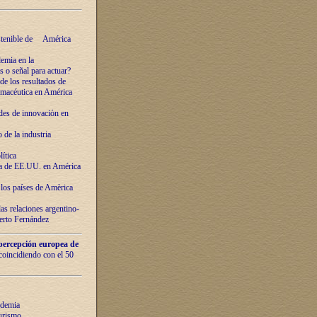
ostenible de América
emia en la
o señal para actuar?
de los resultados de
farmacéutica en América
des de innovaciόn en
de la industria
ítica
ca de EE.UU. en América
los países de Amèrica
as relaciones argentino-
berto Fernández
percepción europea de
 coincidiendo con el 50
ndemia
urismo