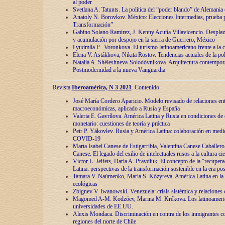
al poder
Svetlana A. Tatunts. La política del “poder blando” de Alemania
Anatoly N. Borovkov. México: Elecciones Intermedias, prueba p
Transformación”
Gabino Solano Ramírez, J. Kenny Acuña Villavicencio. Desplaz
y acumulación por despojo en la sierra de Guerrero, México
Lyudmila P. Voronkova. El turismo latinoamericano frente a la c
Elena V. Astákhova, Nikita Rostov. Tendencias actuales de la pol
Natalia A. Shéleshneva-Solodóvnikova. Arquitectura contemporá
Postmodernidad a la nueva Vanguardia
Revista
Iberoamérica, N 3 2021
. Contenido
José María Cordero Aparicio. Modelo revisado de relaciones ent
macroeconómicas, aplicado a Rusia y España
Valeria E. Gavrílova. América Latina y Rusia en condiciones de d
monetario: cuestiones de teoría y práctica
Petr P. Yákovlev. Rusia y América Latina: colaboración en medi
COVID-19
Marta Isabel Canese de Estigarribia, Valentina Canese Caballero, 
Canese. El legado del exilio de intelectuales rusos a la cultura ci
Víctor L. Jeifets, Daria A. Pravdiuk. El concepto de la “recuper
Latina: perspectivas de la transformación sostenible en la era p
Tamara V. Naúmenko, María S. Kózyreva. América Latina en la 
ecológicas
Zbígnev V. Iwanowski. Venezuela: crisis sistémica y relaciones c
Magomed A-M. Kodzóev, Marina M. Krékova. Los latinoameric
universidades de EE.UU.
Alexis Mondaca. Discriminación en contra de los inmigrantes c
regiones del norte de Chile