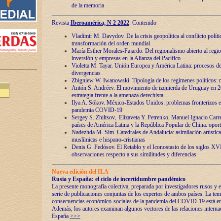
de la memoria
Revista
Iberoamérica, N 2 2022
. Contenido
Vladímir M. Davydov. De la crisis geopolítica al conflicto polític
transformación del orden mundial
María Esther Morales-Fajardo. Del regionalismo abierto al regio
inversión y empresas en la Alianza del Pacífico
Violetta M. Tayar. Unión Europea y América Latina: procesos d
divergencias
Zbigniew W. Iwanowski. Tipología de los regímenes políticos: m
Antón S. Andréev. El movimiento de izquierda de Uruguay en 2
estrategia frente a la amenaza derechista
Ilya A. Sókov. México-Estados Unidos: problemas fronterizos en
pandemia COVID-19
Sergey S. Zhiltsov, Elizaveta Y. Petrenko, Manuel Ignacio Carre
países de América Latina y la República Popular de China: oport
Nadezhda M. Sim. Catedrales de Andalucía: asimilación artística
muslímicas e hispano-cristianas
Denis G. Fedósov. El Retablo y el Iconostasio de los siglos X
observaciones respecto a sus similitudes y diferencias
Nueva edición del ILA
Rusia y España: el ciclo de incertidumbre pandémico
La presente monografía colectiva, preparada por investigadores rusos y e
serie de publicaciones conjuntas de los expertos de ambos países. La temá
consecuencias económico-sociales de la pandemia del COVID-19 está en e
Además, los autores examinan algunos vectores de las relaciones interna
España
>>>