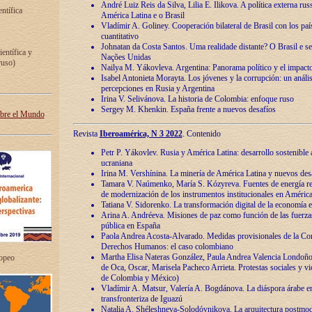
André Luiz Reis da Silva, Lilia E. Ilikova. A política externa ru
entífica
América Latina e o Brasil
Vladímir A. Goliney. Cooperación bilateral de Brasil con los país
cuantitativo
Johnatan da Costa Santos. Uma realidade distante? O Brasil e s
ientífica y
Nações Unidas
ruso)
Nailya M. Yákovleva. Argentina: Panorama político y el impact
Isabel Antonieta Morayta. Los jóvenes y la corrupción: un análi
percepciones en Rusia y Argentina
Irina V. Selivánova. La historia de Colombia: enfoque ruso
Sergey M. Khenkin. España frente a nuevos desafíos
obre el Mundo
Revista
Iberoamérica, N 3 2022
. Contenido
Petr P. Yákovlev. Rusia y América Latina: desarrollo sostenible a 
ucraniana
Irina M. Vershínina. La minería de América Latina y nuevos des
Tamara V. Naúmenko, María S. Kózyreva. Fuentes de energía re
de modernización de los instrumentos institucionales en América
Tatiana V. Sidorenko. La transformación digital de la economía 
Arina A. Andréeva. Misiones de paz como función de las fuerza
pública en España
Paola Andrea Acosta-Alvarado. Medidas provisionales de la Cor
Derechos Humanos: el caso colombiano
Martha Elisa Nateras González, Paula Andrea Valencia Londoñ
ropeo
de Oca, Oscar, Marisela Pacheco Arrieta. Protestas sociales y vi
de Colombia y México)
Vladímir A. Matsur, Valería A. Bogdánova. La diáspora árabe e
transfronteriza de Iguazú
Natalia A. Shéleshneva-Solodóvnikova. La arquitectura postmod