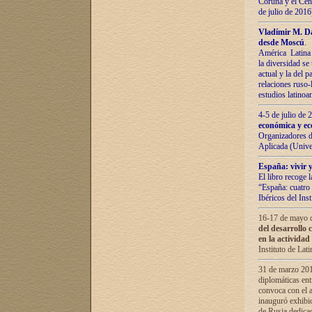
Coruña y el Cent
de julio de 201
Vladímir М. Da
desde Moscú
.
América Latina 
la diversidad se 
actual у lа del p
relaciones ruso-
estudios latino
4-5 de julio de
económica y ec
Organizadores d
Aplicada (Univ
España: vivir y
El libro recoge 
“España: cuatro 
Ibéricos del In
16-17 de mayo d
del desarrollo 
en la actividad
Instituto de La
31 de marzo 2016
diplomáticas en
convoca con el a
inauguró exhibi
de Rusia dedica