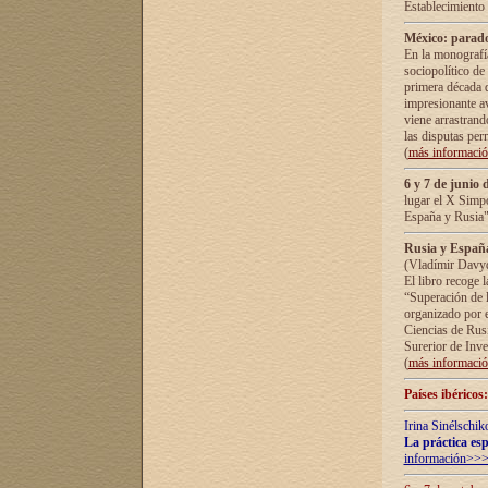
Establecimiento
México: parado
En la monografía
sociopolítico de
primera década d
impresionante a
viene arrastrand
las disputas pe
(
más informaci
6 y 7 de junio 
lugar el X Simp
España y Rusia"
Rusia y España 
(Vladímir Davyd
El libro recoge 
“Superación de l
organizado por e
Ciencias de Rus
Surerior de Inve
(
más informaci
Países ibéricos
Irina Sinélschik
La práctica esp
información>>