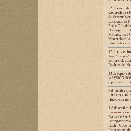
22 de marzo de 2
Generalísimo F
de Venezuela en
Encargado de Neg
Pedro Calzadilla
Bohórquez, Ph.D.
Miranda, José G
Venezuela en la 
libro de José G
17 de noviembre
José Antonio Am
conferencia sobr
Botánica del Nu
13 de octubre de
la SESIÓN SOLEM
diplomáticas rus
8 de octubre (j
Latina en el mun
Hutschenreuter 
1-3 de octubre 
Iberoamérica en 
Estatal de San P
Bering-Bellinsg
Rusia, Gobernac
Internacional de