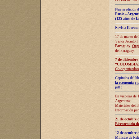
exterior de Madr
Nueva edición d
Rusia - Argent
(125 años de la
Revista
Iberoa
17 de marzo de 2
Víctor Jacinto 
Paraguay
.
Orga
del Paraguay.
7 de diciembre
“COLOMBIA:
Co-organizador
Capítulos del l
la economía y p
pdf )
En vísperas de 1
Argentina:
Materiales del li
Información para
21 de octubre 
Bicentenario d
12 de octubre 
Ministro de Rel