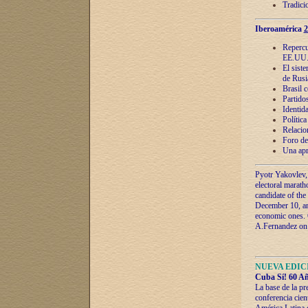
Tradici
Iberoamérica
2
Repercu
EE.UU
El sist
de Rusi
Brasil 
Partidos
Identida
Polític
Relacio
Foro de
Una apr
Pyotr Yakovlev,
electoral marath
candidate of the
December 10, and
economic ones. C
A.Fernandez on t
NUEVA EDICI
Cuba Sí! 60 Añ
La base de la pr
conferencia cien