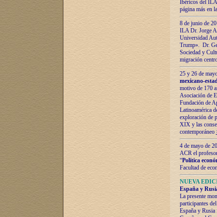
Ibéricos del ILA
página más en la
8 de junio de 20
ILA Dr. Jorge Al
Universidad Aut
Trump». Dr. Ger
Sociedad y Cultu
migración centr
25 y 26 de mayo 
mexicano-estad
motivo de 170 a
Asociación de E
Fundación de Ap
Latinoamérica d
exploración de p
XIX y las consec
contemporáneo
4 de mayo de 201
ACR el profeso
“
Política econó
Facultad de eco
NUEVA EDICI
España y Rusia 
La presente mono
participantes d
España y Rusia f