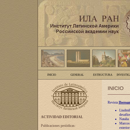
INICIO
GENERAL
ESTRUCTURA
INVESTI
INICIO
Revista
Iberoam
Liudmil
desafíos
ACTIVIDAD EDITORIAL
Natalia
Marcos A
Publicaciones periódicas:
exterio