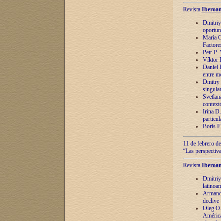
Revista
Iberoam
Dmitriy
oportun
María C
Factore
Petr P.
Víktor 
Daniel 
entre m
Dmitry 
singula
Svetlan
context
Irina D
particul
Borís F
11 de febrero de
“Las perspectiva
Revista
Iberoam
Dmitriy
latinoa
Armando
declive
Oleg O.
América