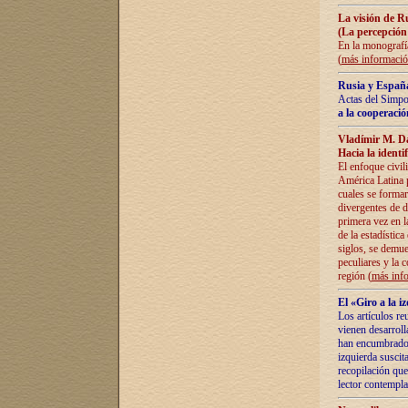
La visión de R
(La percepción
En la monografía
(
más informaci
Rusia y España
Actas del Simpo
a la cooperació
Vladímir M. D
Hacia la identi
El enfoque civil
América Latina pa
cuales se formar
divergentes de d
primera vez en l
de la estadística
siglos, se demue
peculiares y la 
región (
más inf
El «Giro a la 
Los artículos re
vienen desarroll
han encumbrado e
izquierda suscita
recopilación que
lector contempla