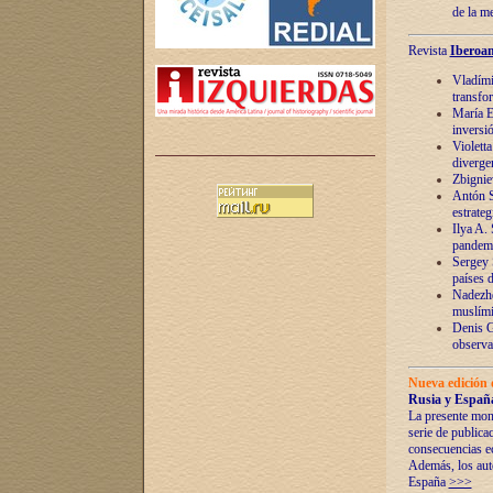
de la m
Revista
Iberoam
Vladímir
transfo
María E
inversi
Violett
diverge
Zbignie
Antón S
estrateg
Ilya A.
pandem
Sergey 
países 
Nadezhd
muslími
Denis G
observac
Nueva edición 
Rusia y España
La presente mono
serie de publica
consecuencias e
Además, los auto
España
>>>