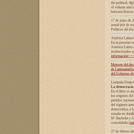
the political, d
of volume and sc
between Russia 
17 de junio de 2
actual jefe de r
Políticos del In
América Latina 
En la presente m
América Latina 
institucionales 
información>>
Mensaje del dest
de Latinoaméric
del Gobierno de
Liudmila Diako
La democracia 
En el libro se a
los orígenes del 
partidos naciona
del régimen auto
democrática, а l
estudia en detall
М. Bachelet у S.
consolidada (
má
27 de febrero d