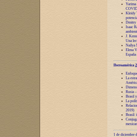
Yarima 
COVID
Kleidy 
potenci
Dmitry 
Isaac Ra
ambient
J. Kenn
Una lect
Naílya 
Elena 
España
Iberoamérica
2
Enfoques
La estr
América
Dimensi
Rusia – 
Brasil y
La polí
Relacion
2019)
Brasil: 
Conjugac
mexican
1 de diciembre d