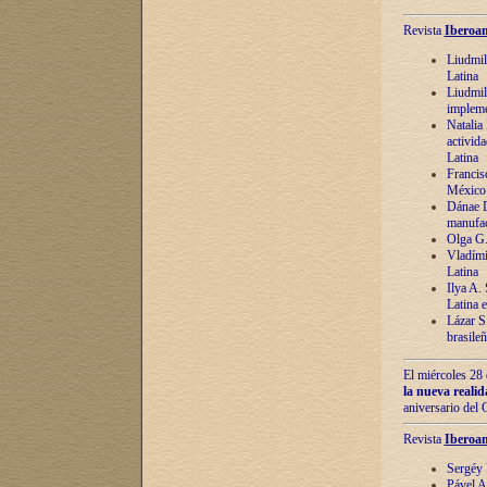
Revista
Iberoam
Liudmil
Latina
Liudmil
impleme
Natalia
activida
Latina
Francis
México 
Dánae D
manufac
Olga G.
Vladími
Latina
Ilya A.
Latina 
Lázar S.
brasile
El miércoles 28 
la nueva reali
aniversario del
Revista
Iberoam
Sergéy 
Pável A