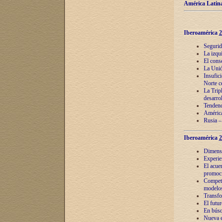
América Latina
Iberoamérica
2
Segurid
La izqu
El cons
La Unió
Insufic
Norte c
La Tripl
desarro
Tendenci
América
Rusia –
Iberoamérica
2
Dimensió
Experie
El acue
promoci
Competi
modelos
Transfo
El futu
En búsq
Nueva e