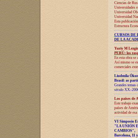
Ciencias de Rus
Universidades e
Universidad Obe
Universidad Na
Esta publicación
Estructura Econ
CURSOS DE 
DE LA ACAD
Yuriy M Lezgi
PERÚ: los rasg
En esta obra se 
Así mismo se est
comerciales exte
Liudmila Ókun
Brasil: as part
Grandes temas da
século XX–2006
Los países de 
Este trabajo exa
países de Améric
actividad de esa
VI Simposio E
"LA UNIÓN 
CAMBIOS"
,
Barcelona, 11 y