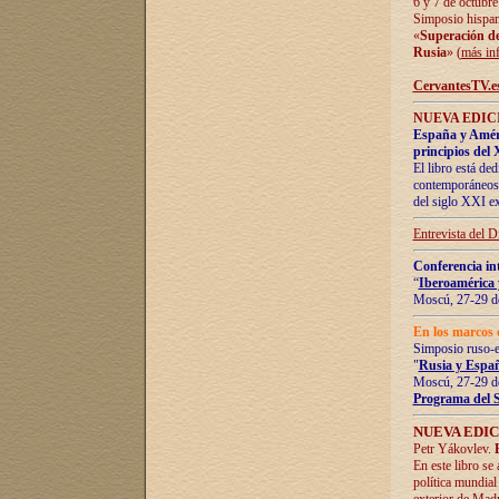
6 y 7 de octubre
Simposio hispan
«
Superación de 
Rusia
» (
más in
CervantesTV.e
NUEVA EDICI
España y Améric
principios del 
El libro está de
contemporáneos -
del siglo XXI ex
Entrevista del 
Conferencia in
“
Iberoamérica 
Moscú, 27-29 de
En los marcos 
Simposio ruso-
"
Rusia y Españ
Moscú, 27-29 de
Programa del 
NUEVA EDIC
Petr Yákovlev.
En este libro se
política mundial