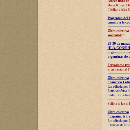
Nuevo libro en
Boris Koval.
He
// Editora Alfa-
Programa del 
camino a la coo
Obra colectiva
sostenible
"
29-30 de ma
(ILA-CONSULT
organizó ronda
argentinas de v
Terrorismo tra
internaciona
l 
Obra colectiva
”América Latin
fue editada por 
Latinoamérica de
titular Boris Ko
Salió a la luz el
Obra colectiva
“España: la tra
fue editada por 
Ciencias de Rus