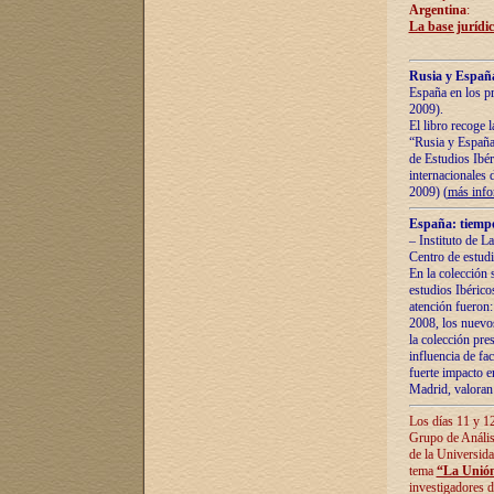
Argentina
:
La base jurídic
Rusia y España
España en los pr
2009).
El libro recoge 
“Rusia y España 
de Estudios Ibér
internacionales 
2009) (
más inf
España: tiempo
– Instituto de L
Centro de estud
En la colección 
estudios Ibérico
atención fueron:
2008, los nuevos
la colección pre
influencia de fac
fuerte impacto en
Madrid, valoran 
Los días 11 y 12
Grupo de Anális
de la Universida
tema
“La Unión
investigadores d