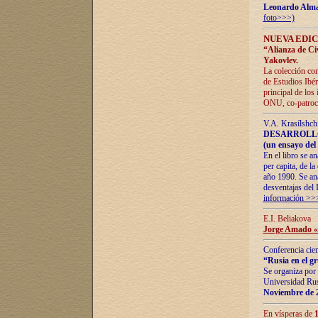
Leonardo Alm
foto>>>)
NUEVA EDIC
“Alianza de Civi
Yakovlev.
La colección con
de Estudios Ibér
principal de los
ONU, co-patroci
V.A. Krasílshch
DESARROLLO
(un ensayo del 
En el libro se a
per capita, de l
año 1990. Se ana
desventajas del 
información >>
E.I. Beliakova
Jorge Amado «r
Conferencia cien
“Rusia en el g
Se organiza por 
Universidad Rus
Noviembre de 
En vísperas de
1