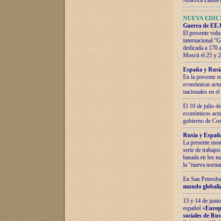
América Latina 
NUEVA EDICI
Guerra de EE.U
El presente volu
internacional “
dedicada a 170 
Moscú el 25 y 
España y Rusia:
En la presente m
económicas actua
nacionales en el
El 10 de julio d
económicos actua
gobierno de Cost
Rusia y España
La presente mono
serie de trabajo
basada en los ma
la “nueva norma
En San Petersbur
mundo globaliza
13 y 14 de junio
español «
Europa
sociales de Ru