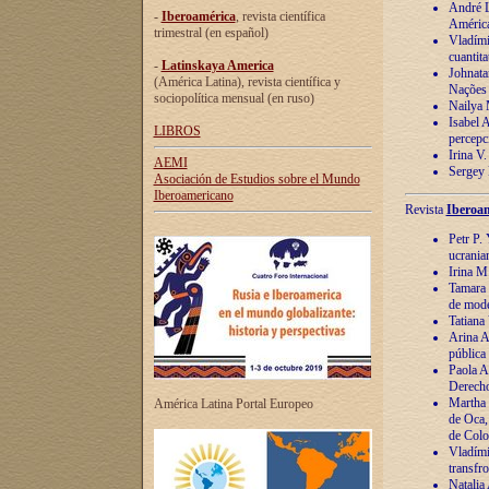
André Lu
-
Iberoamérica
, revista científica
América
trimestral (en español)
Vladímir
cuantita
-
Latinskaya America
Johnata
(América Latina), revista científica y
Nações
sociopolítica mensual (en ruso)
Nailya 
Isabel 
LIBROS
percepc
Irina V
AEMI
Sergey 
Asociación de Estudios sobre el Mundo
Iberoamericano
Revista
Iberoam
Petr P. 
ucrania
Irina M
Tamara 
de mode
Tatiana
Arina A
pública
Paola A
Derecho
Martha 
América Latina Portal Europeo
de Oca,
de Colo
Vladími
transfro
Natalia