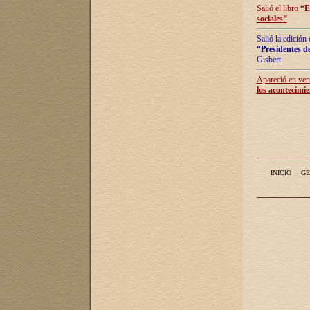
Salió el libro
“
E
sociales
”
Salió la edición
“Presidentes de
Gisbert
Apareció en vent
los acontecimie
INICIO
GE