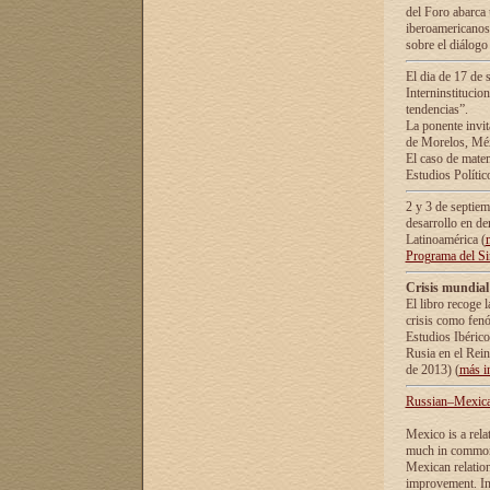
del Foro abarca 
iberoamericanos 
sobre el diálogo 
El dia de 17 de 
Interninstitucio
tendencias”.
La ponente inv
de Morelos, Méx
El caso de mate
Estudios Polític
2 y 3 de septie
desarrollo en de
Latinoamérica (
Programa del S
Crisis mundial
El libro recoge 
crisis como fen
Estudios Ibérico
Rusia en el Rei
de 2013) (
más i
Russian–Mexican
Mexico is a rela
much in common i
Mexican relation
improvement. In 