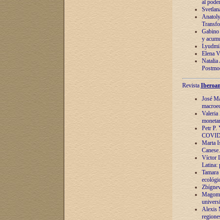
al pode
Svetlan
Anatoly
Transfo
Gabino 
y acumu
Lyudmil
Elena V.
Natalia
Postmod
Revista
Iberoam
José Ma
macroec
Valeria
monetari
Petr P.
COVID
Marta Is
Canese. 
Víctor 
Latina:
Tamara 
ecológi
Zbígnev
Magomed
univers
Alexis 
regiones