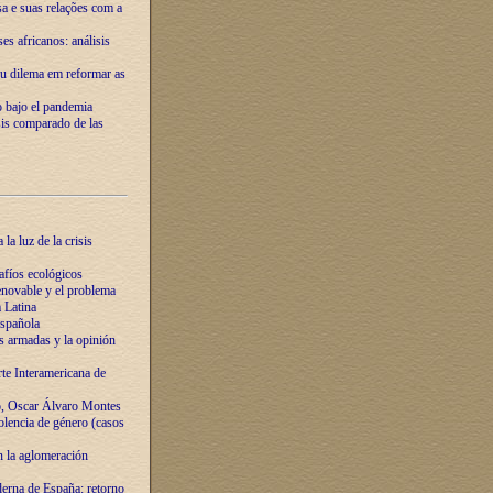
ssa e suas relações com a
es africanos: análisis
eu dilema em reformar as
o bajo el pandemia
sis comparado de las
la luz de la crisis
afíos ecológicos
novable y el problema
 Latina
española
s armadas y la opinión
te Interamericana de
o, Oscar Álvaro Montes
olencia de género (casos
n la aglomeración
erna de España: retorno