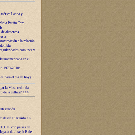
mérica Latina y
idia Patiño Toro.
ls
 de alimentos
usia
roximación a la relación
olombia
 regularidades comunes y
latinoamericana en el
 en 1970-2010:
l
es para el día de hoy)
ugar la Mesa redonda
vo de la cultura”
>>>
integración
 desde su triunfo a su
EE.UU. con países de
llegada de Joseph Biden