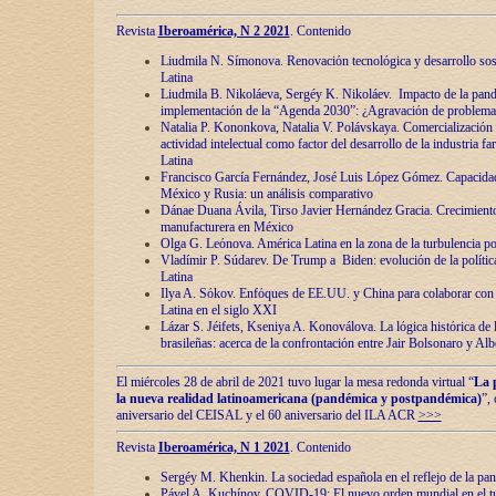
Revista
Iberoamérica, N 2 2021
. Contenido
Liudmila N. Símonova. Renovaciόn tecnolόgica y desarrollo s
Latina
Liudmila B. Nikoláeva, Sergéy K. Nikoláev. Impacto de la pand
implementaciόn de la “Agenda 2030”: ¿Agravaciόn de problemas 
Natalia P. Kononkova, Natalia V. Polávskaya. Comercializaciόn 
actividad intelectual como factor del desarrollo de la industria 
Latina
Francisco García Fernández, José Luis López Gómez. Capacida
México y Rusia: un análisis comparativo
Dánae Duana Ávila, Tirso Javier Hernández Gracia. Crecimiento 
manufacturera en México
Olga G. Leόnova. América Latina en la zona de la turbulencia pol
Vladímir P. Súdarev. De Trump a Biden: evoluciόn de la políti
Latina
Ilya A. Sόkov. Enfόques de EE.UU. y China para colaborar con 
Latina en el siglo XXI
Lázar S. Jéifets, Kseniya A. Konoválova. La lόgica histόrica de l
brasileñas: acerca de la confrontaciόn entre Jair Bolsonaro y Al
El miércoles 28 de abril de 2021 tuvo lugar la mesa redonda virtual “
La 
la nueva realidad latinoamericana (pandémica y postpandémica)
”,
aniversario del CEISAL y el 60 aniversario del ILA ACR
>>>
Revista
Iberoamérica, N 1 2021
. Contenido
Sergéy M. Khenkin. La sociedad española en el reflejo de la pa
Pável A. Kuchínov. COVID-19: El nuevo orden mundial en el t