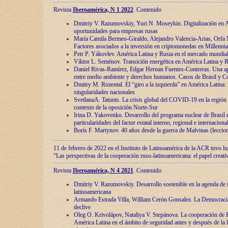
Revista
Iberoamérica, N 1 2022
. Contenido
Dmitriy V. Razumovskiy, Yuri N. Moseykin. Digitalización en A
oportunidades para empresas rusas
María Camila Bermeo-Giraldo, Alejandro Valencia-Arias, Orfa N
Factores asociados a la inversión en criptomonedas en Millennia
Petr P. Yákovlev. América Latina y Rusia en el mercado mundial
Víktor L. Seménov. Transición energética en América Latina y R
Daniel Rivas-Ramírez, Edgar Hernan Fuentes-Contreras. Una ap
entre medio ambiente y derechos humanos. Casos de Brasil y C
Dmitry M. Rozental. El “giro a la izquierda” en América Latina:
singularidades nacionales
SvetlanaA. Tatunts. La crisis global del COVID-19 en la región 
contexto de la oposición Norte-Sur
Irina D. Yakovenko. Desarrollo del programa nuclear de Brasil
particularidades del factor estatal interno, regional e internaciona
Borís F. Martynov. 40 años desde la guerra de Malvinas (leccion
11 de febrero de 2022 en el Instituto de Latinoamérica de la ACR tuvo l
“Las perspectivas de la cooperación ruso-latinoamericana: el papel creati
Revista
Iberoamérica, N 4 2021
. Contenido
Dmitriy V. Razumovskiy. Desarrollo sostenible en la agenda de 
latinoamericana
Armando Estrada Villa, William Cerón Gonsalez. La Democracia:
declive
Oleg O. Krivolápov, Nataliya V. Stepánova. La cooperación de 
América Latina en el ámbito de seguridad antes y después de la 