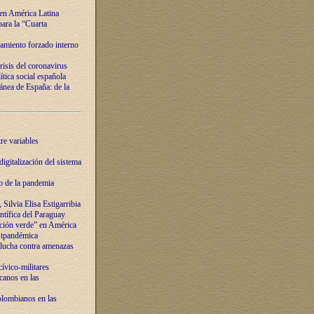
 en América Latina
ara la “Cuarta
amiento forzado interno
risis del coronavirus
ítica social española
nea de España: de la
re variables
igitalización del sistema
o de la pandemia
Silvia Elisa Estigarribia
entífica del Paraguay
ación verde” en América
ostpandémica
lucha contra amenazas
ívico-militares
anos en las
olombianos en las