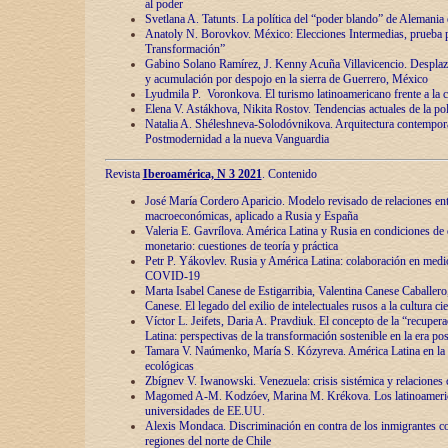
al poder
Svetlana A. Tatunts. La política del “poder blando” de Alemania
Anatoly N. Borovkov. México: Elecciones Intermedias, prueba p
Transformación”
Gabino Solano Ramírez, J. Kenny Acuña Villavicencio. Desplaz
y acumulación por despojo en la sierra de Guerrero, México
Lyudmila P. Voronkova. El turismo latinoamericano frente a la c
Elena V. Astákhova, Nikita Rostov. Tendencias actuales de la pol
Natalia A. Shéleshneva-Solodóvnikova. Arquitectura contemporá
Postmodernidad a la nueva Vanguardia
Revista
Iberoamérica, N 3 2021
. Contenido
José María Cordero Aparicio. Modelo revisado de relaciones ent
macroeconómicas, aplicado a Rusia y España
Valeria E. Gavrílova. América Latina y Rusia en condiciones de d
monetario: cuestiones de teoría y práctica
Petr P. Yákovlev. Rusia y América Latina: colaboración en medi
COVID-19
Marta Isabel Canese de Estigarribia, Valentina Canese Caballero, 
Canese. El legado del exilio de intelectuales rusos a la cultura ci
Víctor L. Jeifets, Daria A. Pravdiuk. El concepto de la “recuper
Latina: perspectivas de la transformación sostenible en la era p
Tamara V. Naúmenko, María S. Kózyreva. América Latina en la 
ecológicas
Zbígnev V. Iwanowski. Venezuela: crisis sistémica y relaciones c
Magomed A-M. Kodzóev, Marina M. Krékova. Los latinoameric
universidades de EE.UU.
Alexis Mondaca. Discriminación en contra de los inmigrantes c
regiones del norte de Chile