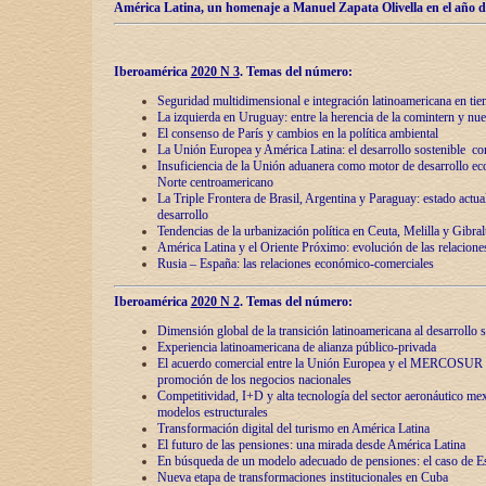
América Latina, un homenaje a Manuel Zapata Olivella en el año d
Iberoamérica
2020 N 3
.
Temas del número:
Seguridad multidimensional e integración latinoamericana en tie
La izquierda en Uruguay: entre la herencia de lа comintern y nue
El consenso de París y cambios en la política ambiental
La Unión Europea y América Latina: el desarrollo sostenible con
Insuficiencia de la Unión aduanera como motor de desarrollo ec
Norte centroamericano
La Triple Frontera de Brasil, Argentina y Paraguay: estado actual
desarrollo
Tendencias de la urbanización política en Ceuta, Melilla y Gibral
América Latina y el Oriente Próximo: evolución de las relacione
Rusia – España: las relaciones económico-comerciales
Iberoamérica
2020 N 2
.
Temas del número:
Dimensión global de la transición latinoamericana al desarrollo s
Experiencia latinoamericana de alianza público-privada
El acuerdo comercial entre la Unión Europea y el MERCOSUR
promoción de los negocios nacionales
Competitividad, I+D y alta tecnología del sector aeronáutico me
modelos estructurales
Transformación digital del turismo en América Latina
El futuro de las pensiones: una mirada desde América Latina
En búsqueda de un modelo adecuado de pensiones: el caso de E
Nueva etapa de transformaciones institucionales en Cuba