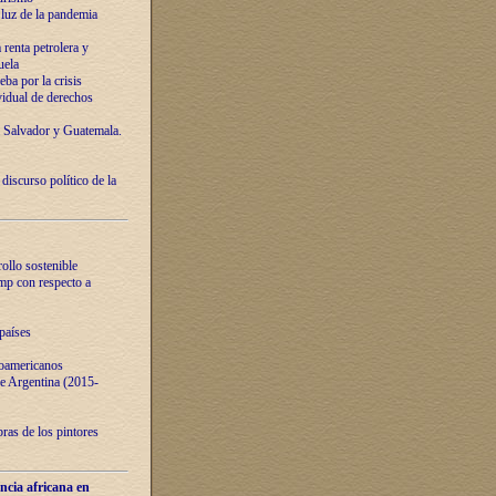
luz de la pandemia
renta petrolera y
uela
ba por la crisis
vidual de derechos
l Salvador y Guatemala.
curso político de la
ollo sostenible
ump con respecto a
países
noamericanos
 de Argentina (2015-
ras de los pintores
ncia africana en