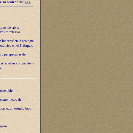
e su centenario
”
>>>
mpos de crisis
vas estrategias
 hincapié en la ecología
onómico en el Triángulo
 y perspectivas del
tar: análisis comparativo
s
ostenible
 como medio de
xicano: un estudio bajo
spaña