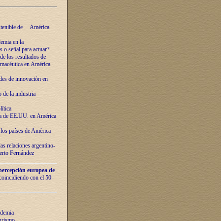
ostenible de América
emia en la
o señal para actuar?
de los resultados de
farmacéutica en América
des de innovaciόn en
de la industria
ítica
ca de EE.UU. en América
los países de Amèrica
as relaciones argentino-
berto Fernández
percepción europea de
 coincidiendo con el 50
ndemia
urismo