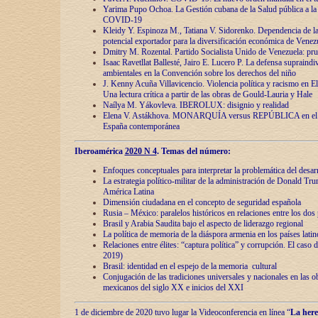
Yarima Pupo Ochoa. La Gestión cubana de la Salud pública a la 
COVID-19
Kleidy Y. Espinoza M., Tatiana V. Sidorenko. Dependencia de la 
potencial exportador para la diversificación económica de Venez
Dmitry M. Rozental. Partido Socialista Unido de Venezuela: prue
Isaac Ravetllat Ballesté, Jairo E. Lucero P. La defensa supraindi
ambientales en la Convención sobre los derechos del niño
J. Kenny Acuña Villavicencio. Violencia política y racismo en E
Una lectura crítica a partir de las obras de Gould-Lauria y Hale
Naílya M. Yákovleva. IBEROLUX: disignio y realidad
Elena V. Astákhova. MONARQUÍA versus REPÚBLICA en el dis
España contemporánea
Iberoamérica
2020 N 4
. Temas del número:
Enfoques conceptuales para interpretar la problemática del desarr
La estrategia político-militar de la administración de Donald Tr
América Latina
Dimensión ciudadana en el concepto de seguridad española
Rusia – México: paralelos históricos en relaciones entre los dos 
Brasil y Arabia Saudita bajo el aspecto de liderazgo regional
La política de memoria de la diáspora armenia en los países lati
Relaciones entre élites: “captura política” y corrupción. El caso
2019)
Brasil: identidad en el espejo de la memoria cultural
Conjugación de las tradiciones universales y nacionales en las ob
mexicanos del siglo XX e inicios del XXI
1 de diciembre de 2020 tuvo lugar la Videoconferencia en línea “
La here