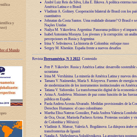
André Luiz Reis da Silva, Lilia E. Ilikova. A política externa ru
entífica
América Latina e o Brasil
Vladímir A. Goliney. Cooperación bilateral de Brasil con los país
cuantitativo
Johnatan da Costa Santos. Uma realidade distante? O Brasil e s
ientífica y
Nações Unidas
ruso)
Nailya M. Yákovleva. Argentina: Panorama político y el impact
Isabel Antonieta Morayta. Los jóvenes y la corrupción: un análi
percepciones en Rusia y Argentina
Irina V. Selivánova. La historia de Colombia: enfoque ruso
Sergey M. Khenkin. España frente a nuevos desafíos
obre el Mundo
Revista
Iberoamérica, N 3 2022
. Contenido
Petr P. Yákovlev. Rusia y América Latina: desarrollo sostenible a 
ucraniana
Irina M. Vershínina. La minería de América Latina y nuevos des
Tamara V. Naúmenko, María S. Kózyreva. Fuentes de energía re
de modernización de los instrumentos institucionales en América
Tatiana V. Sidorenko. La transformación digital de la economía 
Arina A. Andréeva. Misiones de paz como función de las fuerza
pública en España
Paola Andrea Acosta-Alvarado. Medidas provisionales de la Cor
Derechos Humanos: el caso colombiano
Martha Elisa Nateras González, Paula Andrea Valencia Londoñ
ropeo
de Oca, Oscar, Marisela Pacheco Arrieta. Protestas sociales y vi
de Colombia y México)
Vladímir A. Matsur, Valería A. Bogdánova. La diáspora árabe e
transfronteriza de Iguazú
Natalia A. Shéleshneva-Solodóvnikova. La arquitectura postmod