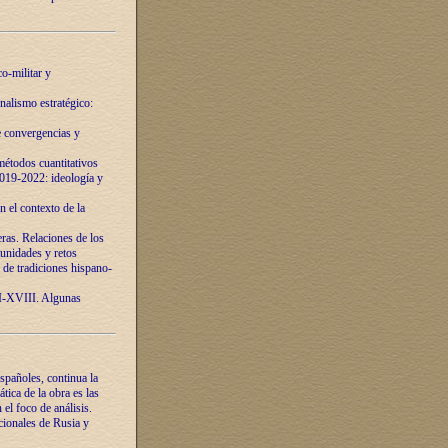
o-militar y
nalismo estratégico:
e convergencias y
étodos cuantitativos
019-2022: ideología y
 el contexto de la
ras. Relaciones de los
unidades y retos
 de tradiciones hispano-
VI-XVIII. Algunas
spañoles, continua la
tica de la obra es las
l foco de análisis.
cionales de Rusia y