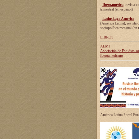
-
Iberoamérica
, revista ci
trimestral (en español)
-
Latinskaya America
(América Latina), revista c
sociopolítica mensual (en 
LIBROS
AEMI
Asociación de Estudios s
Iberoamericano
América Latina Portal Eu