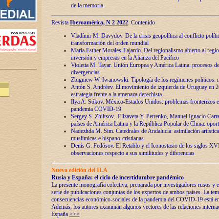
de la memoria
Revista
Iberoamérica, N 2 2022
. Contenido
Vladímir M. Davydov. De la crisis geopolítica al conflicto polític
transformación del orden mundial
María Esther Morales-Fajardo. Del regionalismo abierto al regio
inversión y empresas en la Alianza del Pacífico
Violetta M. Tayar. Unión Europea y América Latina: procesos d
divergencias
Zbigniew W. Iwanowski. Tipología de los regímenes políticos: m
Antón S. Andréev. El movimiento de izquierda de Uruguay en 2
estrategia frente a la amenaza derechista
Ilya A. Sókov. México-Estados Unidos: problemas fronterizos en
pandemia COVID-19
Sergey S. Zhiltsov, Elizaveta Y. Petrenko, Manuel Ignacio Carre
países de América Latina y la República Popular de China: oport
Nadezhda M. Sim. Catedrales de Andalucía: asimilación artística
muslímicas e hispano-cristianas
Denis G. Fedósov. El Retablo y el Iconostasio de los siglos X
observaciones respecto a sus similitudes y diferencias
Nueva edición del ILA
Rusia y España: el ciclo de incertidumbre pandémico
La presente monografía colectiva, preparada por investigadores rusos y e
serie de publicaciones conjuntas de los expertos de ambos países. La temá
consecuencias económico-sociales de la pandemia del COVID-19 está en e
Además, los autores examinan algunos vectores de las relaciones interna
España
>>>