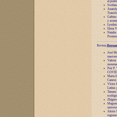
al pode
Svetlan
Anatoly
Transfo
Gabino 
y acumu
Lyudmil
Elena V.
Natalia
Postmod
Revista
Iberoam
José Ma
macroec
Valeria
monetari
Petr P.
COVID
Marta Is
Canese. 
Víctor 
Latina:
Tamara 
ecológi
Zbígnev
Magomed
univers
Alexis 
regiones