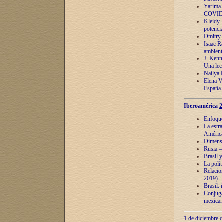
Yarima 
COVID
Kleidy 
potenci
Dmitry 
Isaac Ra
ambient
J. Kenn
Una lect
Naílya 
Elena 
España
Iberoamérica
2
Enfoques
La estr
América
Dimensi
Rusia – 
Brasil y
La polí
Relacion
2019)
Brasil: 
Conjugac
mexican
1 de diciembre d