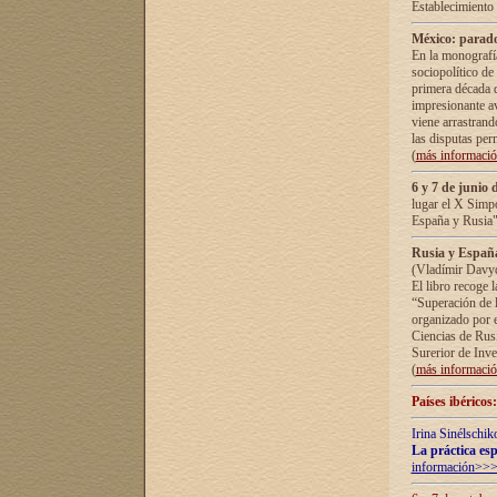
Establecimiento
México: parado
En la monografía
sociopolítico de
primera década d
impresionante a
viene arrastrand
las disputas pe
(
más informaci
6 y 7 de junio 
lugar el X Simp
España y Rusia"
Rusia y España 
(Vladímir Davyd
El libro recoge 
“Superación de l
organizado por e
Ciencias de Rus
Surerior de Inve
(
más informaci
Países ibéricos
Irina Sinélschik
La práctica esp
información>>