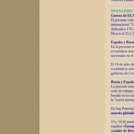
América Latina 
NUEVA EDICI
Guerra de EE.U
El presente volu
internacional “
dedicada a 170 
Moscú el 25 y 
España y Rusia:
En la presente m
económicas actua
nacionales en el
El 10 de julio d
económicos actua
gobierno de Cost
Rusia y España
La presente mono
serie de trabajo
basada en los ma
la “nueva norma
En San Petersbur
mundo globaliza
13 y 14 de junio
español «
Europa
sociales de Ru