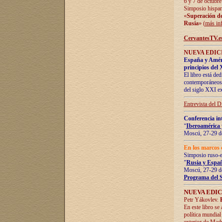
6 y 7 de octubre
Simposio hispan
«
Superación de 
Rusia
» (
más in
CervantesTV.e
NUEVA EDICI
España y Améric
principios del 
El libro está de
contemporáneos -
del siglo XXI ex
Entrevista del 
Conferencia in
“
Iberoamérica 
Moscú, 27-29 de
En los marcos 
Simposio ruso-
"
Rusia y Españ
Moscú, 27-29 de
Programa del 
NUEVA EDIC
Petr Yákovlev.
En este libro se
política mundial