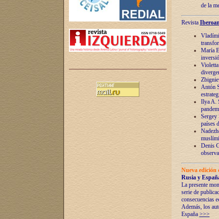
de la m
Revista
Iberoam
Vladímir
transfo
María E
inversi
Violett
diverge
Zbignie
Antón S
estrateg
Ilya A.
pandem
Sergey 
países 
Nadezhd
muslími
Denis G
observac
Nueva edición 
Rusia y España
La presente mono
serie de publica
consecuencias e
Además, los auto
España
>>>