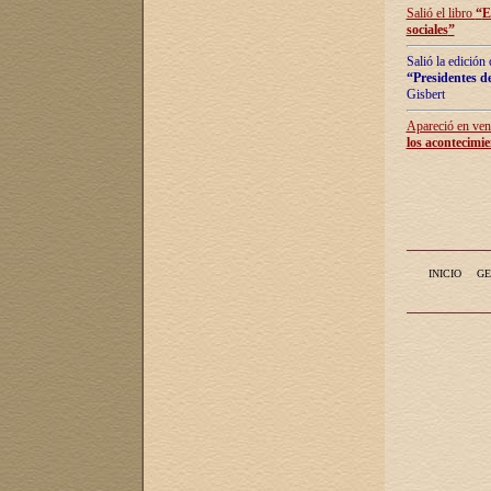
Salió el libro
“
E
sociales
”
Salió la edición
“Presidentes de
Gisbert
Apareció en vent
los acontecimie
INICIO
GE