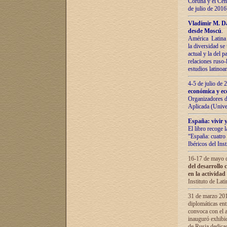
Coruña y el Cent
de julio de 201
Vladímir М. Da
desde Moscú
.
América Latina 
la diversidad se 
actual у lа del p
relaciones ruso-
estudios latino
4-5 de julio de
económica y ec
Organizadores d
Aplicada (Univ
España: vivir y
El libro recoge 
“España: cuatro 
Ibéricos del In
16-17 de mayo d
del desarrollo 
en la actividad
Instituto de La
31 de marzo 2016
diplomáticas en
convoca con el a
inauguró exhibi
de Rusia dedica