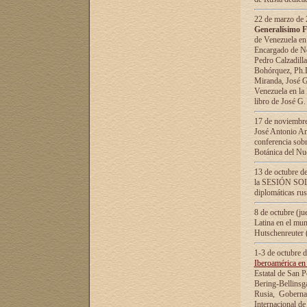
22 de marzo de 2
Generalísimo F
de Venezuela en
Encargado de Neg
Pedro Calzadilla
Bohórquez, Ph.D.
Miranda, José G
Venezuela en la 
libro de José G
17 de noviembre
José Antonio Am
conferencia sobr
Botánica del Nu
13 de octubre de
la SESIÓN SOLEM
diplomáticas rus
8 de octubre (j
Latina en el mun
Hutschenreuter 
1-3 de octubre 
Iberoamérica en 
Estatal de San P
Bering-Bellinsg
Rusia, Gobernac
Internacional de