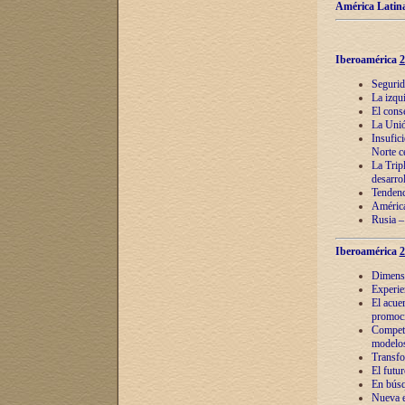
América Latina
Iberoamérica
2
Segurid
La izqu
El cons
La Unió
Insufic
Norte c
La Tripl
desarro
Tendenci
América
Rusia –
Iberoamérica
2
Dimensió
Experie
El acue
promoci
Competi
modelos
Transfo
El futu
En búsq
Nueva e