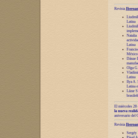
Revista
Iberoam
Liudmil
Latina
Liudmil
impleme
Natalia
activida
Latina
Francis
México 
Dánae D
manufac
Olga G.
Vladími
Latina
Ilya A.
Latina 
Lázar S.
brasile
El miércoles 28 
la nueva reali
aniversario del
Revista
Iberoam
Sergéy 
Pável A