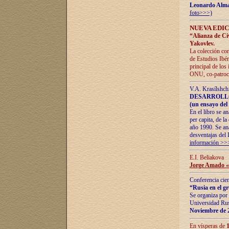
Leonardo Alm
foto>>>)
NUEVA EDIC
“Alianza de Civi
Yakovlev.
La colección con
de Estudios Ibér
principal de los
ONU, co-patroci
V.A. Krasílshch
DESARROLLO
(un ensayo del 
En el libro se a
per capita, de l
año 1990. Se ana
desventajas del 
información >>
E.I. Beliakova
Jorge Amado «r
Conferencia cien
“Rusia en el g
Se organiza por 
Universidad Rus
Noviembre de 
En vísperas de
1