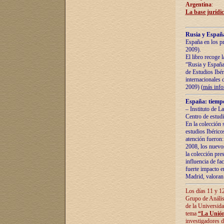
Argentina
:
La base jurídic
Rusia y España
España en los pr
2009).
El libro recoge 
“Rusia y España 
de Estudios Ibér
internacionales 
2009) (
más inf
España: tiempo
– Instituto de L
Centro de estud
En la colección 
estudios Ibérico
atención fueron:
2008, los nuevos
la colección pre
influencia de fac
fuerte impacto en
Madrid, valoran 
Los días 11 y 12
Grupo de Anális
de la Universida
tema
“La Unión
investigadores d