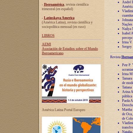
André Lu
-
Iberoamérica
, revista científica
América
trimestral (en español)
Vladímir
cuantita
-
Latinskaya America
Johnata
(América Latina), revista científica y
Nações
sociopolítica mensual (en ruso)
Nailya 
Isabel 
LIBROS
percepc
Irina V
AEMI
Sergey 
Asociación de Estudios sobre el Mundo
Iberoamericano
Revista
Iberoam
Petr P. 
ucrania
Irina M
Tamara 
de mode
Tatiana
Arina A
pública
Paola A
Derecho
Martha 
América Latina Portal Europeo
de Oca,
de Colo
Vladími
transfro
Natalia