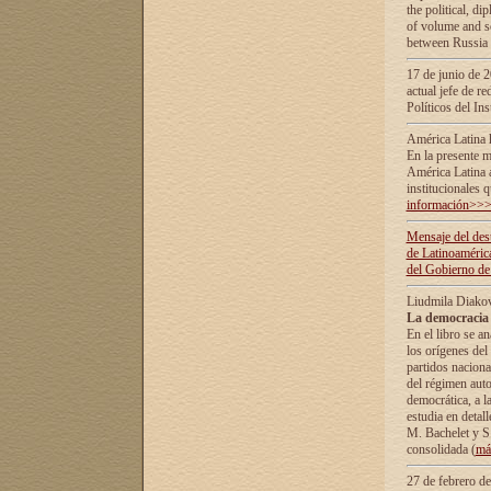
the political, d
of volume and sc
between Russia 
17 de junio de 2
actual jefe de r
Políticos del In
América Latina 
En la presente m
América Latina 
institucionales 
información>>
Mensaje del dest
de Latinoaméric
del Gobierno de
Liudmila Diako
La democracia 
En el libro se a
los orígenes del 
partidos naciona
del régimen auto
democrática, а l
estudia en detall
М. Bachelet у S.
consolidada (
má
27 de febrero d