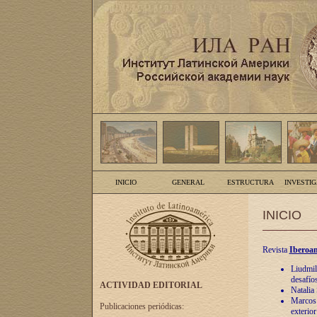
INICIO
GENERAL
ESTRUCTURA
INVESTI
INICIO
Revista
Iberoam
Liudmil
desafíos
ACTIVIDAD EDITORIAL
Natalia
Marcos A
Publicaciones periódicas:
exterio