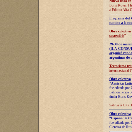
Nuevo libro en
Boris Koval.
He
// Editora Alfa-
Programa del 
camino a la coo
Obra colectiva
sostenible
"
29-30 de ma
(ILA-CONSULT
organizó ronda
argentinas de v
Terrorismo tra
internaciona
l 
Obra colectiva
”América Latin
fue editada por 
Latinoamérica de
titular Boris Ko
Salió a la luz el
Obra colectiva
“España: la tra
fue editada por 
Ciencias de Rus