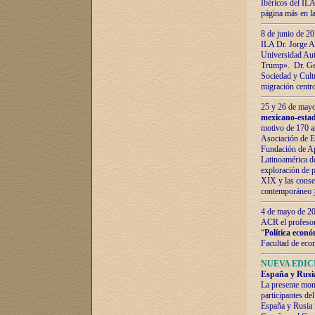
Ibéricos del ILA
página más en la
8 de junio de 20
ILA Dr. Jorge Al
Universidad Aut
Trump». Dr. Ger
Sociedad y Cultu
migración centr
25 y 26 de mayo 
mexicano-estad
motivo de 170 a
Asociación de E
Fundación de Ap
Latinoamérica d
exploración de p
XIX y las consec
contemporáneo
4 de mayo de 201
ACR el profeso
“
Política econó
Facultad de eco
NUEVA EDICI
España y Rusia 
La presente mono
participantes d
España y Rusia f