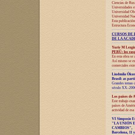
Ciencias de Rus
Universidades e
Universidad Obe
Universidad Na
Esta publicación
Estructura Econ
CURSOS DE 
DE LA ACAD
Yuriy M Lezgi
PERÚ: los rasg
En esta obra se 
Así mismo se est
comerciales exte
Liudmila Ókun
Brasil: as part
Grandes temas da
século XX–2006
Los países de 
Este trabajo exa
países de Améric
actividad de esa
VI Simposio E
"LA UNIÓN 
CAMBIOS"
,
Barcelona, 11 y