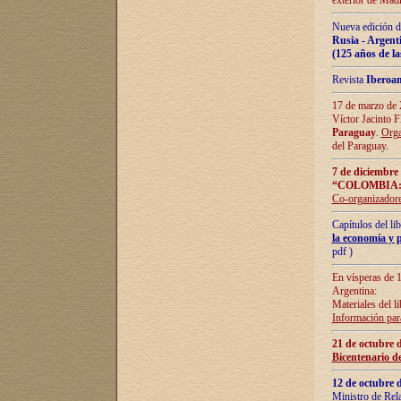
exterior de Madr
Nueva edición d
Rusia - Argent
(125 años de la
Revista
Iberoa
17 de marzo de 2
Víctor Jacinto 
Paraguay
.
Orga
del Paraguay.
7 de diciembre
“COLOMBIA:
Co-organizador
Capítulos del l
la economía y p
pdf )
En vísperas de 1
Argentina:
Materiales del li
Información para
21 de octubre 
Bicentenario d
12 de octubre 
Ministro de Rel