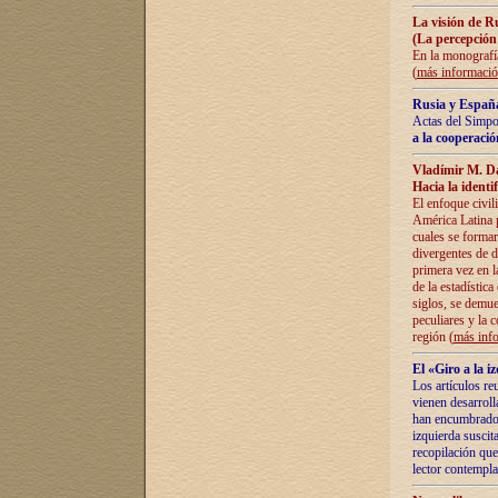
La visión de R
(La percepción
En la monografía
(
más informaci
Rusia y España
Actas del Simpo
a la cooperació
Vladímir M. D
Hacia la identi
El enfoque civil
América Latina pa
cuales se formar
divergentes de d
primera vez en l
de la estadística
siglos, se demue
peculiares y la 
región (
más inf
El «Giro a la 
Los artículos re
vienen desarroll
han encumbrado e
izquierda suscita
recopilación que
lector contempla