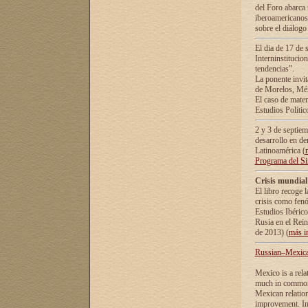
del Foro abarca 
iberoamericanos 
sobre el diálogo 
El dia de 17 de 
Interninstitucio
tendencias”.
La ponente inv
de Morelos, Méx
El caso de mate
Estudios Polític
2 y 3 de septie
desarrollo en de
Latinoamérica (
Programa del S
Crisis mundial
El libro recoge 
crisis como fen
Estudios Ibérico
Rusia en el Rei
de 2013) (
más i
Russian–Mexican
Mexico is a rela
much in common i
Mexican relation
improvement. In 