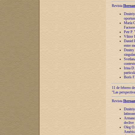
Revista
Iberoam
Dmitriy
oportun
María C
Factore
Petr P.
Víktor 
Daniel 
entre m
Dmitry 
singula
Svetlan
context
Irina D
particul
Borís F
11 de febrero de
“Las perspectiva
Revista
Iberoam
Dmitriy
latinoa
Armando
declive
Oleg O.
América