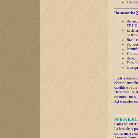
Tradici
Iberoamérica
2
Repercu
EE.UU
El sist
de Rusi
Brasil 
Partidos
Identida
Polític
Relacio
Foro de
Una apr
Pyotr Yakovlev,
electoral marath
candidate of the
December 10, and
economic ones. C
A.Fernandez on t
NUEVA EDICI
Cuba Sí! 60 Añ
La base de la pr
conferencia cien