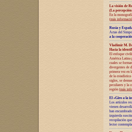
La visión de R
(La percepción
En la monografía
(
más informaci
Rusia y España
Actas del Simpo
a la cooperació
Vladímir M. D
Hacia la identi
El enfoque civil
América Latina pa
cuales se formar
divergentes de d
primera vez en l
de la estadística
siglos, se demue
peculiares y la 
región (
más inf
El «Giro a la 
Los artículos re
vienen desarroll
han encumbrado e
izquierda suscita
recopilación que
lector contempla