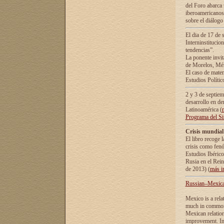
del Foro abarca 
iberoamericanos 
sobre el diálogo 
El dia de 17 de 
Interninstitucio
tendencias”.
La ponente inv
de Morelos, Méx
El caso de mate
Estudios Polític
2 y 3 de septie
desarrollo en de
Latinoamérica (
Programa del S
Crisis mundial
El libro recoge 
crisis como fen
Estudios Ibérico
Rusia en el Rei
de 2013) (
más i
Russian–Mexican
Mexico is a rela
much in common i
Mexican relation
improvement. In 