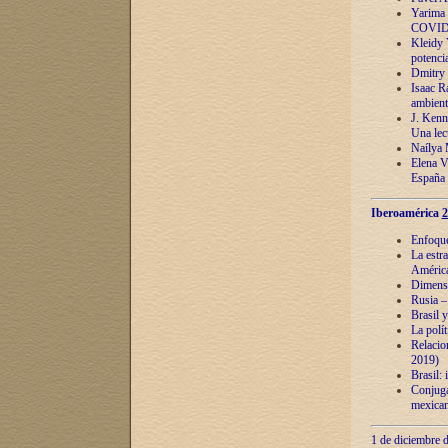
Yarima 
COVID
Kleidy 
potenci
Dmitry 
Isaac Ra
ambient
J. Kenn
Una lect
Naílya 
Elena 
España
Iberoamérica
2
Enfoques
La estr
América
Dimensi
Rusia – 
Brasil y
La polí
Relacion
2019)
Brasil: 
Conjugac
mexican
1 de diciembre d