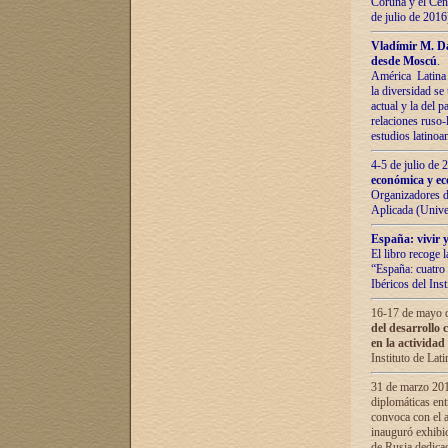
Coruña y el Cent
de julio de 201
Vladímir М. Da
desde Moscú
.
América Latina 
la diversidad se 
actual у lа del p
relaciones ruso-
estudios latino
4-5 de julio de
económica y ec
Organizadores d
Aplicada (Univ
España: vivir y
El libro recoge 
“España: cuatro 
Ibéricos del In
16-17 de mayo d
del desarrollo 
en la actividad
Instituto de La
31 de marzo 2016
diplomáticas en
convoca con el a
inauguró exhibi
de Rusia dedica