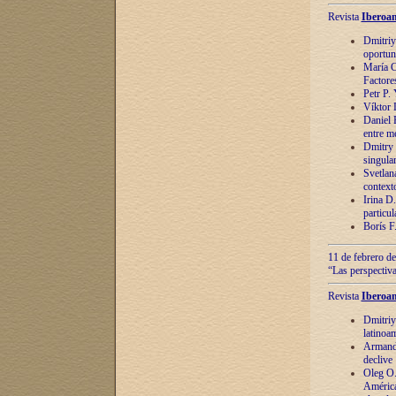
Revista
Iberoam
Dmitriy
oportun
María C
Factore
Petr P.
Víktor 
Daniel 
entre m
Dmitry 
singula
Svetlan
context
Irina D
particul
Borís F
11 de febrero de
“Las perspectiva
Revista
Iberoam
Dmitriy
latinoa
Armando
declive
Oleg O.
América