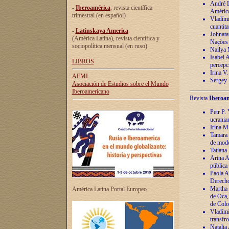
André Lu
-
Iberoamérica
, revista científica
América
trimestral (en español)
Vladímir
cuantita
-
Latinskaya America
Johnata
(América Latina), revista científica y
Nações
sociopolítica mensual (en ruso)
Nailya 
Isabel 
LIBROS
percepc
Irina V
AEMI
Sergey 
Asociación de Estudios sobre el Mundo
Iberoamericano
Revista
Iberoam
Petr P. 
ucrania
Irina M
Tamara 
de mode
Tatiana
Arina A
pública
Paola A
Derecho
Martha 
América Latina Portal Europeo
de Oca,
de Colo
Vladími
transfro
Natalia