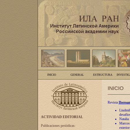
INICIO
GENERAL
ESTRUCTURA
INVESTI
INICIO
Revista
Iberoam
Liudmil
desafíos
ACTIVIDAD EDITORIAL
Natalia
Marcos A
Publicaciones periódicas:
exterio