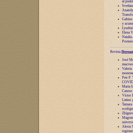
al pode
Svetlan
Anatoly
Transfo
Gabino 
y acumu
Lyudmil
Elena V.
Natalia
Postmod
Revista
Iberoam
José Ma
macroec
Valeria
monetari
Petr P.
COVID
Marta Is
Canese. 
Víctor 
Latina:
Tamara 
ecológi
Zbígnev
Magomed
univers
Alexis 
regiones