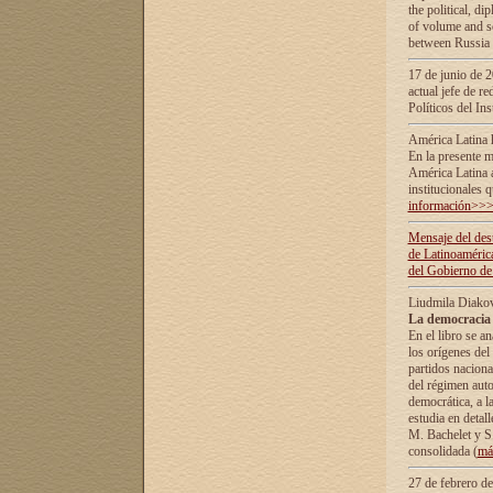
the political, d
of volume and sc
between Russia 
17 de junio de 2
actual jefe de r
Políticos del In
América Latina 
En la presente m
América Latina 
institucionales 
información>>
Mensaje del dest
de Latinoaméric
del Gobierno de
Liudmila Diako
La democracia 
En el libro se a
los orígenes del 
partidos naciona
del régimen auto
democrática, а l
estudia en detall
М. Bachelet у S.
consolidada (
má
27 de febrero d