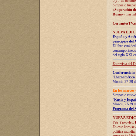
6 y 7 de octubre
Simposio hispan
«
Superación de 
Rusia
» (
más in
CervantesTV.e
NUEVA EDICI
España y Améric
principios del 
El libro está de
contemporáneos -
del siglo XXI ex
Entrevista del 
Conferencia in
“
Iberoamérica 
Moscú, 27-29 de
En los marcos 
Simposio ruso-
"
Rusia y Españ
Moscú, 27-29 de
Programa del 
NUEVA EDIC
Petr Yákovlev.
En este libro se
política mundial