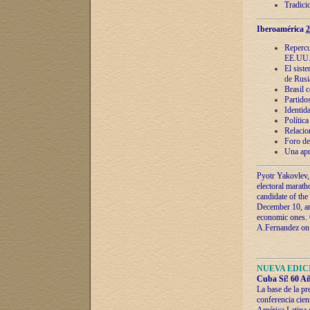
Tradici
Iberoamérica
2
Repercu
EE.UU
El sist
de Rusi
Brasil 
Partidos
Identida
Polític
Relacio
Foro de
Una apr
Pyotr Yakovlev,
electoral marath
candidate of the
December 10, and
economic ones. C
A.Fernandez on t
NUEVA EDICI
Cuba Sí! 60 Añ
La base de la pr
conferencia cien