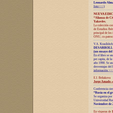
Leonardo Alm
foto>>>)
NUEVA EDIC
“Alianza de Civi
Yakovlev.
La colección con
de Estudios Ibér
principal de los
ONU, co-patroci
V.A. Krasílshch
DESARROLLO
(un ensayo del 
En el libro se a
per capita, de l
año 1990. Se ana
desventajas del 
información >>
E.I. Beliakova
Jorge Amado «r
Conferencia cien
“Rusia en el g
Se organiza por 
Universidad Rus
Noviembre de 
En vísperas de
1