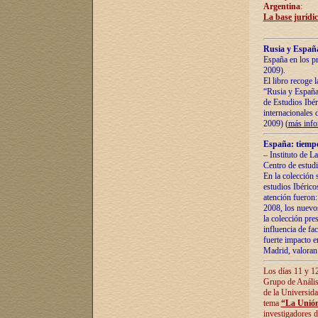
Argentina
:
La base jurídic
Rusia y España
España en los pr
2009).
El libro recoge 
“Rusia y España 
de Estudios Ibér
internacionales 
2009) (
más inf
España: tiempo
– Instituto de L
Centro de estud
En la colección 
estudios Ibérico
atención fueron:
2008, los nuevos
la colección pre
influencia de fac
fuerte impacto en
Madrid, valoran 
Los días 11 y 12
Grupo de Anális
de la Universida
tema
“La Unión
investigadores d