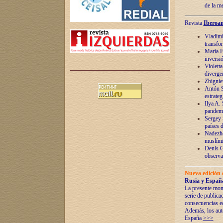
de la m
Revista
Iberoam
Vladímir
transfo
María E
inversi
Violett
diverge
Zbignie
Antón S
estrateg
Ilya A.
pandem
Sergey 
países 
Nadezhd
muslími
Denis G
observac
Nueva edición 
Rusia y España
La presente mono
serie de publica
consecuencias e
Además, los auto
España
>>>