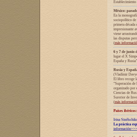
Establecimiento
México: parado
En la monografía
sociopolítico de
primera década d
impresionante a
viene arrastrand
las disputas pe
(
más informaci
6 y 7 de junio 
lugar el X Simp
España y Rusia"
Rusia y España 
(Vladímir Davyd
El libro recoge 
“Superación de l
organizado por e
Ciencias de Rus
Surerior de Inve
(
más informaci
Países ibéricos
Irina Sinélschik
La práctica esp
información>>