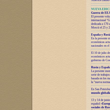
América Latina 
NUEVA EDICI
Guerra de EE.U
El presente volu
internacional “
dedicada a 170 
Moscú el 25 y 
España y Rusia:
En la presente m
económicas actua
nacionales en el
El 10 de julio d
económicos actua
gobierno de Cost
Rusia y España
La presente mono
serie de trabajo
basada en los ma
la “nueva norma
En San Petersbur
mundo globaliza
13 y 14 de junio
español «
Europa
sociales de Ru