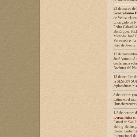
22 de marzo de 2
Generalísimo F
de Venezuela en
Encargado de Neg
Pedro Calzadilla
Bohórquez, Ph.D.
Miranda, José G
Venezuela en la 
libro de José G
17 de noviembre
José Antonio Am
conferencia sobr
Botánica del Nu
13 de octubre de
la SESIÓN SOLEM
diplomáticas rus
8 de octubre (j
Latina en el mun
Hutschenreuter 
1-3 de octubre 
Iberoamérica en 
Estatal de San P
Bering-Bellinsg
Rusia, Gobernac
Internacional de