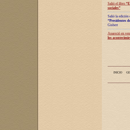
Salió el libro
“
E
sociales
”
Salió la edición
“Presidentes de
Gisbert
Apareció en vent
los acontecimie
INICIO
GE