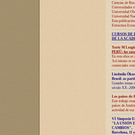
Ciencias de Rus
Universidades e
Universidad Obe
Universidad Na
Esta publicación
Estructura Econ
CURSOS DE 
DE LA ACAD
Yuriy M Lezgi
PERÚ: los rasg
En esta obra se 
Así mismo se est
comerciales exte
Liudmila Ókun
Brasil: as part
Grandes temas da
século XX–2006
Los países de 
Este trabajo exa
países de Améric
actividad de esa
VI Simposio E
"LA UNIÓN 
CAMBIOS"
,
Barcelona, 11 y