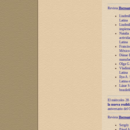
Revista
Iberoam
Liudmil
Latina
Liudmil
impleme
Natalia
activida
Latina
Francis
México 
Dánae D
manufac
Olga G.
Vladími
Latina
Ilya A.
Latina 
Lázar S.
brasile
El miércoles 28 
la nueva reali
aniversario del
Revista
Iberoam
Sergéy 
Pável A