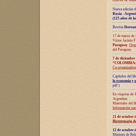
exterior de Madr
Nueva edición d
Rusia - Argent
(125 años de la
Revista
Iberoa
17 de marzo de 2
Víctor Jacinto 
Paraguay
.
Orga
del Paraguay.
7 de diciembre
“COLOMBIA:
Co-organizador
Capítulos del l
la economía y p
pdf )
En vísperas de 1
Argentina:
Materiales del li
Información para
21 de octubre 
Bicentenario d
12 de octubre 
Ministro de Rel