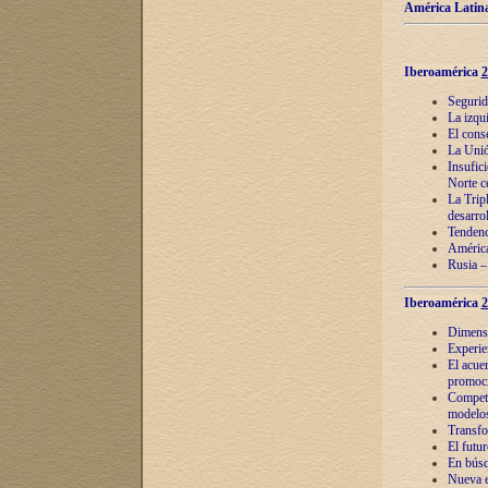
América Latina
Iberoamérica
2
Segurid
La izqu
El cons
La Unió
Insufic
Norte c
La Tripl
desarro
Tendenci
América
Rusia –
Iberoamérica
2
Dimensió
Experie
El acue
promoci
Competi
modelos
Transfo
El futu
En búsq
Nueva e