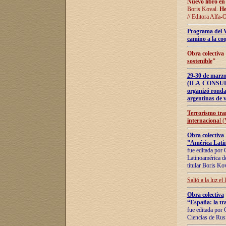
Nuevo libro en
Boris Koval.
He
// Editora Alfa-
Programa del 
camino a la coo
Obra colectiva
sostenible
"
29-30 de ma
(ILA-CONSULT
organizó ronda
argentinas de v
Terrorismo tra
internaciona
l 
Obra colectiva
”América Latin
fue editada por 
Latinoamérica de
titular Boris Ko
Salió a la luz el
Obra colectiva
“España: la tra
fue editada por 
Ciencias de Rus