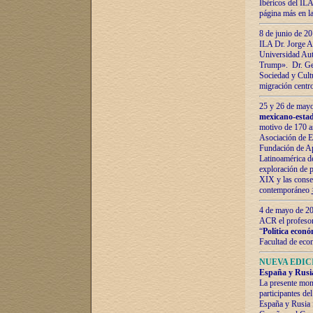
Ibéricos del ILA
página más en la
8 de junio de 20
ILA Dr. Jorge Al
Universidad Aut
Trump». Dr. Ger
Sociedad y Cultu
migración centr
25 y 26 de mayo 
mexicano-estad
motivo de 170 a
Asociación de E
Fundación de Ap
Latinoamérica d
exploración de p
XIX y las consec
contemporáneo
4 de mayo de 201
ACR el profeso
“
Política econó
Facultad de eco
NUEVA EDICI
España y Rusia 
La presente mono
participantes d
España y Rusia f