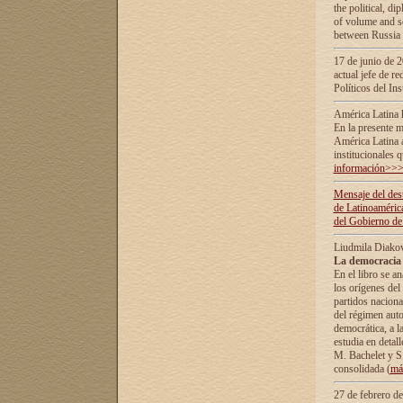
the political, d
of volume and sc
between Russia 
17 de junio de 2
actual jefe de r
Políticos del In
América Latina 
En la presente m
América Latina 
institucionales 
información>>
Mensaje del dest
de Latinoaméric
del Gobierno de
Liudmila Diako
La democracia 
En el libro se a
los orígenes del 
partidos naciona
del régimen auto
democrática, а l
estudia en detall
М. Bachelet у S.
consolidada (
má
27 de febrero d