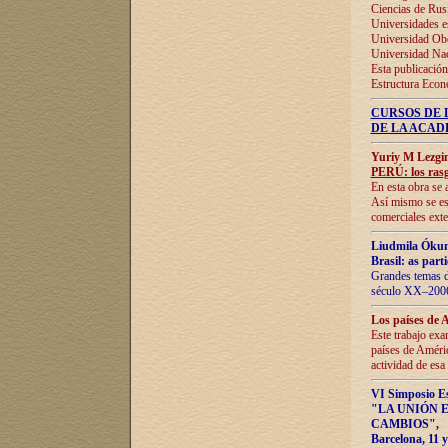
Ciencias de Rus
Universidades e
Universidad Obe
Universidad Na
Esta publicación
Estructura Econ
CURSOS DE 
DE LA ACAD
Yuriy M Lezgi
PERÚ: los rasg
En esta obra se 
Así mismo se est
comerciales exte
Liudmila Ókun
Brasil: as part
Grandes temas da
século XX–2006
Los países de 
Este trabajo exa
países de Améric
actividad de esa
VI Simposio E
"LA UNIÓN 
CAMBIOS"
,
Barcelona, 11 y