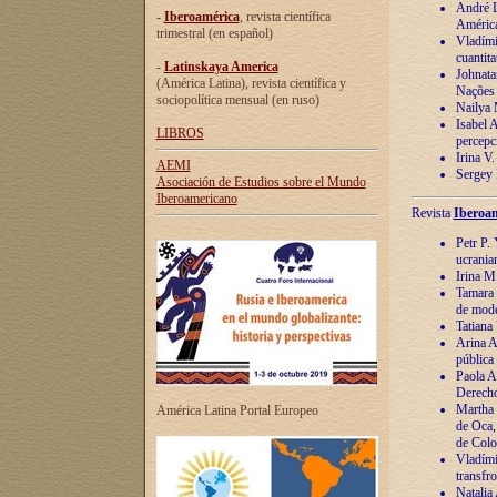
André Lu
-
Iberoamérica
, revista científica
América
trimestral (en español)
Vladímir
cuantita
-
Latinskaya America
Johnata
(América Latina), revista científica y
Nações
sociopolítica mensual (en ruso)
Nailya 
Isabel 
LIBROS
percepc
Irina V
AEMI
Sergey 
Asociación de Estudios sobre el Mundo
Iberoamericano
Revista
Iberoam
Petr P. 
ucrania
Irina M
Tamara 
de mode
Tatiana
Arina A
pública
Paola A
Derecho
Martha 
América Latina Portal Europeo
de Oca,
de Colo
Vladími
transfro
Natalia