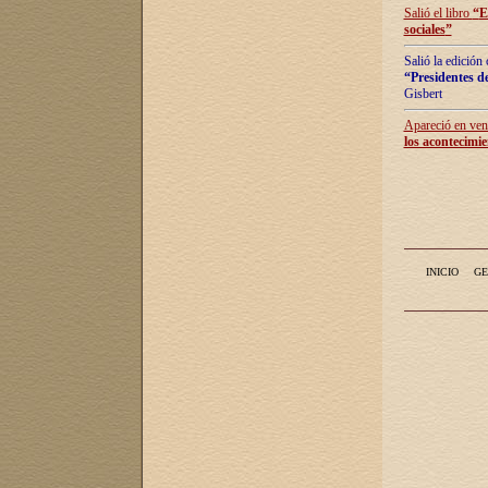
Salió el libro
“
E
sociales
”
Salió la edición
“Presidentes de
Gisbert
Apareció en vent
los acontecimie
INICIO
GE