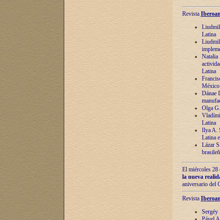
Revista
Iberoam
Liudmil
Latina
Liudmil
impleme
Natalia
activida
Latina
Francis
México 
Dánae D
manufac
Olga G.
Vladími
Latina
Ilya A.
Latina 
Lázar S.
brasile
El miércoles 28 
la nueva reali
aniversario del
Revista
Iberoam
Sergéy 
Pável A