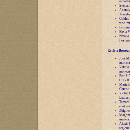
al pode
Svetlan
Anatoly
Transfo
Gabino 
y acumu
Lyudmil
Elena V.
Natalia
Postmod
Revista
Iberoam
José Ma
macroec
Valeria
monetari
Petr P.
COVID
Marta Is
Canese. 
Víctor 
Latina:
Tamara 
ecológi
Zbígnev
Magomed
univers
Alexis 
regiones