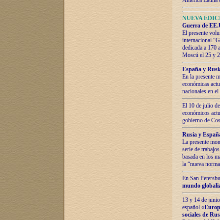
América Latina 
NUEVA EDICI
Guerra de EE.U
El presente volu
internacional “
dedicada a 170 
Moscú el 25 y 
España y Rusia:
En la presente m
económicas actua
nacionales en el
El 10 de julio d
económicos actua
gobierno de Cost
Rusia y España
La presente mono
serie de trabajo
basada en los ma
la “nueva norma
En San Petersbur
mundo globaliza
13 y 14 de junio
español «
Europa
sociales de Ru