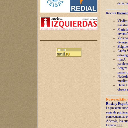
de la m
Revista
Iberoam
Vladímir
transfo
María E
inversi
Violett
diverge
Zbignie
Antón S
estrateg
Ilya A.
pandem
Sergey 
países 
Nadezhd
muslími
Denis G
observac
Nueva edición 
Rusia y España
La presente mono
serie de publica
consecuencias e
Además, los auto
España
>>>