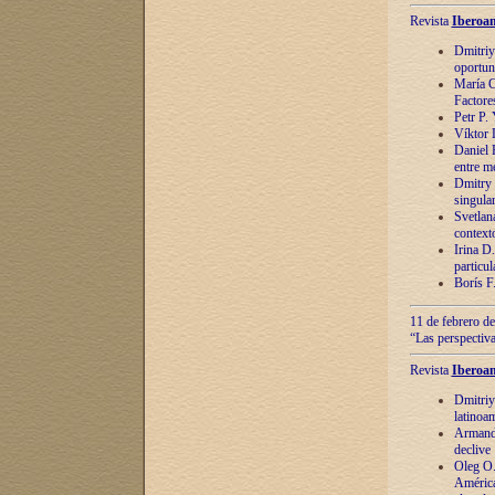
Revista
Iberoam
Dmitriy
oportun
María C
Factore
Petr P.
Víktor 
Daniel 
entre m
Dmitry 
singula
Svetlan
context
Irina D
particul
Borís F
11 de febrero de
“Las perspectiva
Revista
Iberoam
Dmitriy
latinoa
Armando
declive
Oleg O.
América