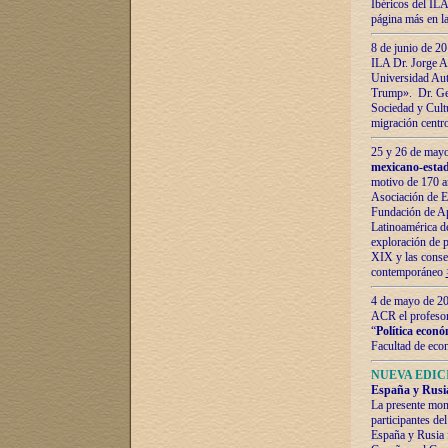
Ibéricos del ILA
página más en la
8 de junio de 20
ILA Dr. Jorge Al
Universidad Aut
Trump». Dr. Ger
Sociedad y Cultu
migración centr
25 y 26 de mayo 
mexicano-estad
motivo de 170 a
Asociación de E
Fundación de Ap
Latinoamérica d
exploración de p
XIX y las consec
contemporáneo
4 de mayo de 201
ACR el profeso
“
Política econó
Facultad de eco
NUEVA EDICI
España y Rusia 
La presente mono
participantes d
España y Rusia f