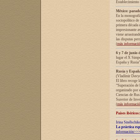
Establecimiento
México: parado
En la monografía
sociopolítico de
primera década d
impresionante a
viene arrastrand
las disputas pe
(
más informaci
6 y 7 de junio 
lugar el X Simp
España y Rusia"
Rusia y España 
(Vladímir Davyd
El libro recoge 
“Superación de l
organizado por e
Ciencias de Rus
Surerior de Inve
(
más informaci
Países ibéricos
Irina Sinélschik
La práctica esp
información>>