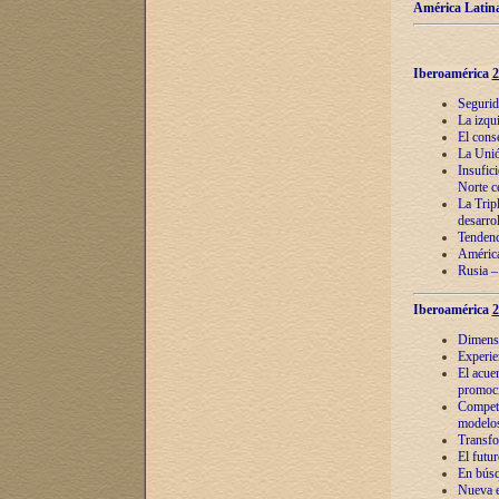
América Latina
Iberoamérica
2
Segurid
La izqu
El cons
La Unió
Insufic
Norte c
La Tripl
desarro
Tendenci
América
Rusia –
Iberoamérica
2
Dimensió
Experie
El acue
promoci
Competi
modelos
Transfo
El futu
En búsq
Nueva e