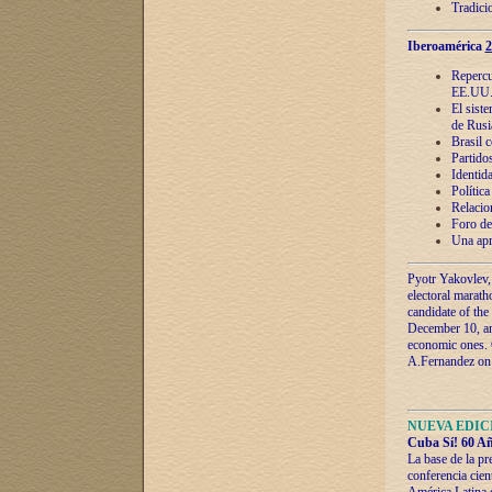
Tradici
Iberoamérica
2
Repercu
EE.UU
El sist
de Rusi
Brasil 
Partidos
Identida
Polític
Relacio
Foro de
Una apr
Pyotr Yakovlev,
electoral marath
candidate of the
December 10, and
economic ones. C
A.Fernandez on t
NUEVA EDICI
Cuba Sí! 60 Añ
La base de la pr
conferencia cien