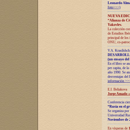
Leonardo Alm
foto>>>)
NUEVA EDIC
“Alianza de Civi
Yakovlev.
La colección con
de Estudios Ibér
principal de los
ONU, co-patroci
V.A. Krasílshch
DESARROLLO
(un ensayo del 
En el libro se a
per capita, de l
año 1990. Se ana
desventajas del 
información >>
E.I. Beliakova
Jorge Amado «r
Conferencia cien
“Rusia en el g
Se organiza por 
Universidad Rus
Noviembre de 
En vísperas de
1