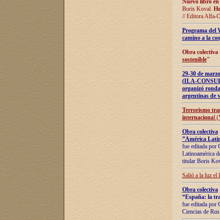
Nuevo libro en
Boris Koval.
He
// Editora Alfa-
Programa del 
camino a la coo
Obra colectiva
sostenible
"
29-30 de ma
(ILA-CONSULT
organizó ronda
argentinas de v
Terrorismo tra
internaciona
l 
Obra colectiva
”América Latin
fue editada por 
Latinoamérica de
titular Boris Ko
Salió a la luz el
Obra colectiva
“España: la tra
fue editada por 
Ciencias de Rus