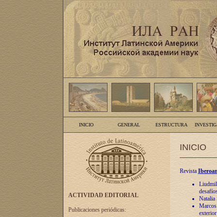
INICIO
GENERAL
ESTRUCTURA
INVESTI
INICIO
Revista
Iberoam
Liudmil
desafíos
ACTIVIDAD EDITORIAL
Natalia
Marcos A
Publicaciones periódicas:
exterio