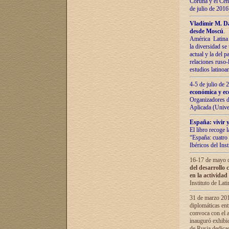
Coruña y el Cent
de julio de 201
Vladímir М. Da
desde Moscú
.
América Latina 
la diversidad se 
actual у lа del p
relaciones ruso-
estudios latino
4-5 de julio de
económica y ec
Organizadores d
Aplicada (Univ
España: vivir y
El libro recoge 
“España: cuatro 
Ibéricos del In
16-17 de mayo d
del desarrollo 
en la actividad
Instituto de La
31 de marzo 2016
diplomáticas en
convoca con el a
inauguró exhibi
de Rusia dedica