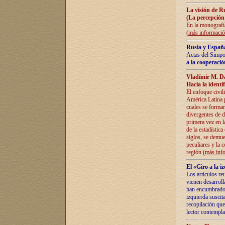
La visión de R
(La percepción
En la monografía
(
más informaci
Rusia y España
Actas del Simpo
a la cooperació
Vladímir M. D
Hacia la identi
El enfoque civil
América Latina pa
cuales se formar
divergentes de d
primera vez en l
de la estadística
siglos, se demue
peculiares y la 
región (
más inf
El «Giro a la 
Los artículos re
vienen desarroll
han encumbrado e
izquierda suscita
recopilación que
lector contempla