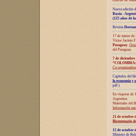
exterior de Madr
Nueva edición d
Rusia - Argent
(125 años de la
Revista
Iberoa
17 de marzo de 2
Víctor Jacinto 
Paraguay
.
Orga
del Paraguay.
7 de diciembre
“COLOMBIA:
Co-organizador
Capítulos del l
la economía y p
pdf )
En vísperas de 1
Argentina:
Materiales del li
Información para
21 de octubre 
Bicentenario d
12 de octubre 
Ministro de Rel