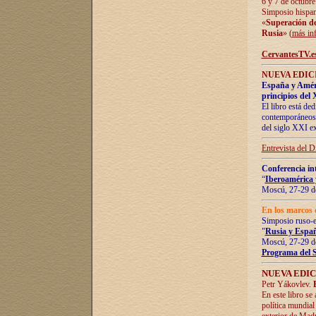
6 y 7 de octubre
Simposio hispan
«
Superación de 
Rusia
» (
más in
CervantesTV.e
NUEVA EDICI
España y Améric
principios del 
El libro está de
contemporáneos -
del siglo XXI ex
Entrevista del 
Conferencia in
“
Iberoamérica 
Moscú, 27-29 de
En los marcos 
Simposio ruso-
"
Rusia y Españ
Moscú, 27-29 de
Programa del 
NUEVA EDIC
Petr Yákovlev.
En este libro se
política mundial