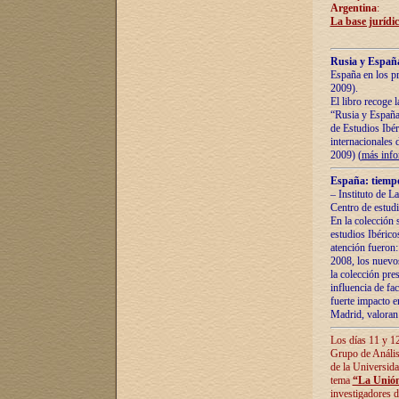
Argentina
:
La base jurídic
Rusia y España
España en los pr
2009).
El libro recoge 
“Rusia y España 
de Estudios Ibér
internacionales 
2009) (
más inf
España: tiempo
– Instituto de L
Centro de estud
En la colección 
estudios Ibérico
atención fueron:
2008, los nuevos
la colección pre
influencia de fac
fuerte impacto en
Madrid, valoran 
Los días 11 y 12
Grupo de Anális
de la Universida
tema
“La Unión
investigadores d