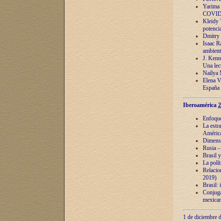
Yarima 
COVID
Kleidy 
potenci
Dmitry 
Isaac Ra
ambient
J. Kenn
Una lect
Naílya 
Elena 
España
Iberoamérica
2
Enfoques
La estr
América
Dimensi
Rusia – 
Brasil y
La polí
Relacion
2019)
Brasil: 
Conjugac
mexican
1 de diciembre d