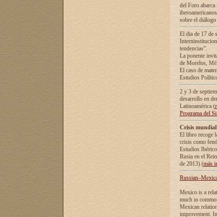
del Foro abarca 
iberoamericanos 
sobre el diálogo 
El dia de 17 de 
Interninstitucio
tendencias”.
La ponente inv
de Morelos, Méx
El caso de mate
Estudios Polític
2 y 3 de septie
desarrollo en de
Latinoamérica (
Programa del S
Crisis mundial
El libro recoge 
crisis como fen
Estudios Ibérico
Rusia en el Rei
de 2013) (
más i
Russian–Mexican
Mexico is a rela
much in common i
Mexican relation
improvement. In 