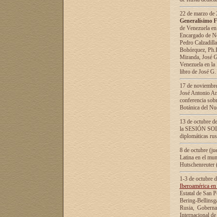
22 de marzo de 2
Generalísimo F
de Venezuela en
Encargado de Neg
Pedro Calzadilla
Bohórquez, Ph.D.
Miranda, José G
Venezuela en la 
libro de José G
17 de noviembre
José Antonio Am
conferencia sobr
Botánica del Nu
13 de octubre de
la SESIÓN SOLEM
diplomáticas rus
8 de octubre (j
Latina en el mun
Hutschenreuter 
1-3 de octubre 
Iberoamérica en 
Estatal de San P
Bering-Bellinsg
Rusia, Gobernac
Internacional de