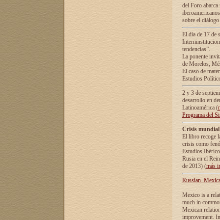
del Foro abarca 
iberoamericanos 
sobre el diálogo 
El dia de 17 de 
Interninstitucio
tendencias”.
La ponente inv
de Morelos, Méx
El caso de mate
Estudios Polític
2 y 3 de septie
desarrollo en de
Latinoamérica (
Programa del S
Crisis mundial
El libro recoge 
crisis como fen
Estudios Ibérico
Rusia en el Rei
de 2013) (
más i
Russian–Mexican
Mexico is a rela
much in common i
Mexican relation
improvement. In 