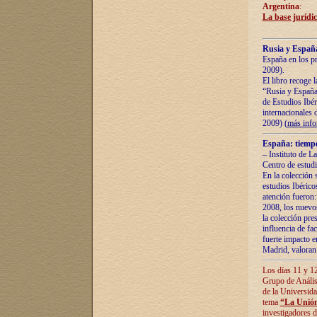
Argentina
:
La base jurídic
Rusia y España
España en los pr
2009).
El libro recoge 
“Rusia y España 
de Estudios Ibér
internacionales 
2009) (
más inf
España: tiempo
– Instituto de L
Centro de estud
En la colección 
estudios Ibérico
atención fueron:
2008, los nuevos
la colección pre
influencia de fac
fuerte impacto en
Madrid, valoran 
Los días 11 y 12
Grupo de Anális
de la Universida
tema
“La Unión
investigadores d