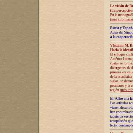
La visión de R
(La percepción
En la monografía
(
más informaci
Rusia y España
Actas del Simpo
a la cooperació
Vladímir M. D
Hacia la identi
El enfoque civil
América Latina pa
cuales se formar
divergentes de d
primera vez en l
de la estadística
siglos, se demue
peculiares y la 
región (
más inf
El «Giro a la 
Los artículos re
vienen desarroll
han encumbrado e
izquierda suscita
recopilación que
lector contempla