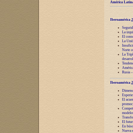
América Latina
Iberoamérica
2
Segurid
La izqu
El cons
La Unió
Insufic
Norte c
La Tripl
desarro
Tendenci
América
Rusia –
Iberoamérica
2
Dimensió
Experie
El acue
promoci
Competi
modelos
Transfo
El futu
En búsq
Nueva e