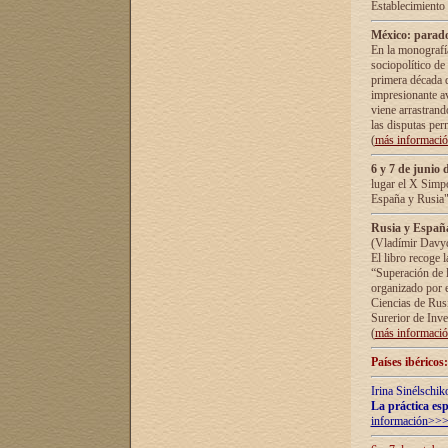
Establecimiento
México: parado
En la monografía
sociopolítico de
primera década d
impresionante a
viene arrastrand
las disputas pe
(
más informaci
6 y 7 de junio 
lugar el X Simp
España y Rusia"
Rusia y España 
(Vladímir Davyd
El libro recoge 
“Superación de l
organizado por e
Ciencias de Rus
Surerior de Inve
(
más informaci
Países ibéricos
Irina Sinélschik
La práctica esp
información>>