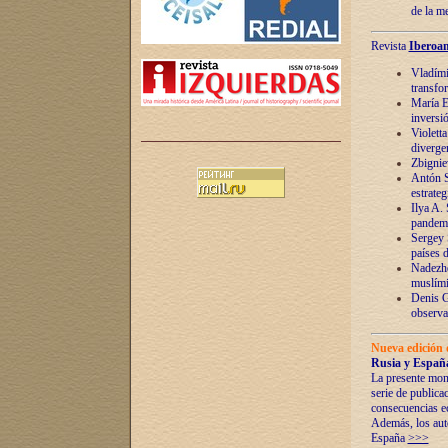
de la m
Revista
Iberoam
Vladímir
transfo
María E
inversi
Violett
diverge
Zbignie
Antón S
estrateg
Ilya A.
pandem
Sergey 
países 
Nadezhd
muslími
Denis G
observac
Nueva edición 
Rusia y España
La presente mono
serie de publica
consecuencias e
Además, los auto
España
>>>