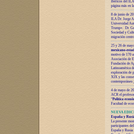
Ibéricos del ILA
página más en la
8 de junio de 20
ILA Dr. Jorge Al
Universidad Aut
Trump». Dr. Ger
Sociedad y Cultu
migración centr
25 y 26 de mayo 
mexicano-estad
motivo de 170 a
Asociación de E
Fundación de Ap
Latinoamérica d
exploración de p
XIX y las consec
contemporáneo
4 de mayo de 201
ACR el profeso
“
Política econó
Facultad de eco
NUEVA EDICI
España y Rusia 
La presente mono
participantes d
España y Rusia f