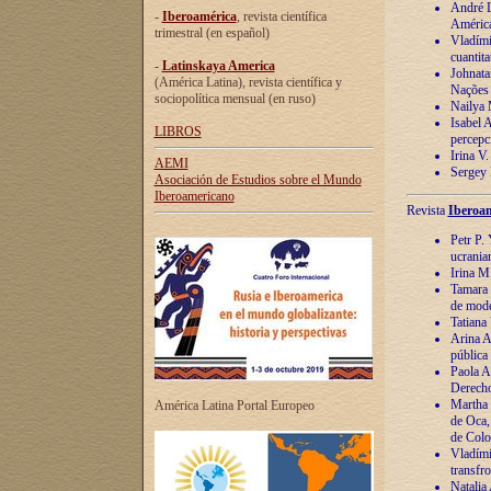
André Lu
-
Iberoamérica
, revista científica
América
trimestral (en español)
Vladímir
cuantita
-
Latinskaya America
Johnata
(América Latina), revista científica y
Nações
sociopolítica mensual (en ruso)
Nailya 
Isabel 
LIBROS
percepc
Irina V
AEMI
Sergey 
Asociación de Estudios sobre el Mundo
Iberoamericano
Revista
Iberoam
Petr P. 
ucrania
Irina M
Tamara 
de mode
Tatiana
Arina A
pública
Paola A
Derecho
Martha 
América Latina Portal Europeo
de Oca,
de Colo
Vladími
transfro
Natalia