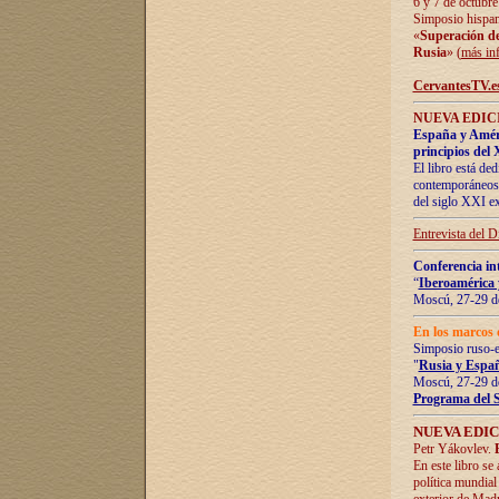
6 y 7 de octubre
Simposio hispan
«
Superación de 
Rusia
» (
más in
CervantesTV.e
NUEVA EDICI
España y Améric
principios del 
El libro está de
contemporáneos -
del siglo XXI ex
Entrevista del 
Conferencia in
“
Iberoamérica 
Moscú, 27-29 de
En los marcos 
Simposio ruso-
"
Rusia y Españ
Moscú, 27-29 de
Programa del 
NUEVA EDIC
Petr Yákovlev.
En este libro se
política mundial