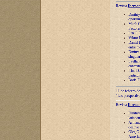
Revista
Iberoam
Dmitriy
oportun
María C
Factore
Petr P.
Víktor 
Daniel 
entre m
Dmitry 
singula
Svetlan
context
Irina D
particul
Borís F
11 de febrero de
“Las perspectiva
Revista
Iberoam
Dmitriy
latinoa
Armando
declive
Oleg O.
América