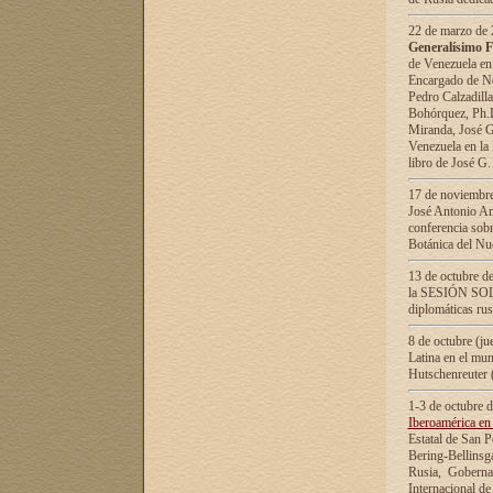
22 de marzo de 2
Generalísimo F
de Venezuela en
Encargado de Neg
Pedro Calzadilla
Bohórquez, Ph.D.
Miranda, José G
Venezuela en la 
libro de José G
17 de noviembre
José Antonio Am
conferencia sobr
Botánica del Nu
13 de octubre de
la SESIÓN SOLEM
diplomáticas rus
8 de octubre (j
Latina en el mun
Hutschenreuter 
1-3 de octubre 
Iberoamérica en 
Estatal de San P
Bering-Bellinsg
Rusia, Gobernac
Internacional de