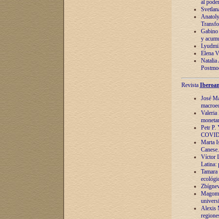
al pode
Svetlan
Anatoly
Transfo
Gabino 
y acumu
Lyudmil
Elena V.
Natalia
Postmod
Revista
Iberoam
José Ma
macroec
Valeria
monetari
Petr P.
COVID
Marta Is
Canese. 
Víctor 
Latina:
Tamara 
ecológi
Zbígnev
Magomed
univers
Alexis 
regiones