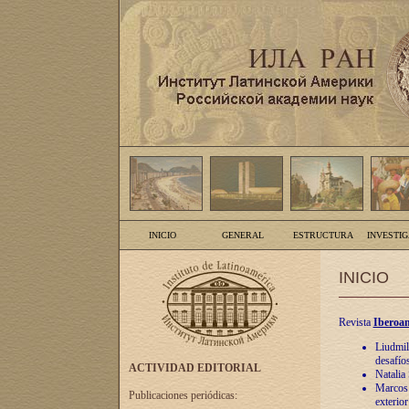
INICIO
GENERAL
ESTRUCTURA
INVESTI
INICIO
Revista
Iberoam
Liudmil
desafíos
ACTIVIDAD EDITORIAL
Natalia
Marcos A
Publicaciones periódicas:
exterio