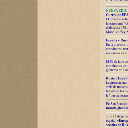
América Latina 
NUEVA EDICI
Guerra de EE.U
El presente volu
internacional “
dedicada a 170 
Moscú el 25 y 
España y Rusia:
En la presente m
económicas actua
nacionales en el
El 10 de julio d
económicos actua
gobierno de Cost
Rusia y España
La presente mono
serie de trabajo
basada en los ma
la “nueva norma
En San Petersbur
mundo globaliza
13 y 14 de junio
español «
Europa
sociales de Ru