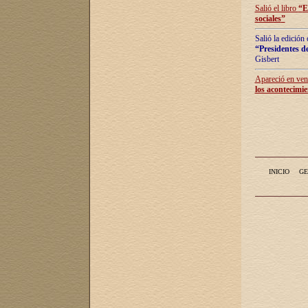
Salió el libro
“
E
sociales
”
Salió la edición
“Presidentes de
Gisbert
Apareció en vent
los acontecimie
INICIO
GE