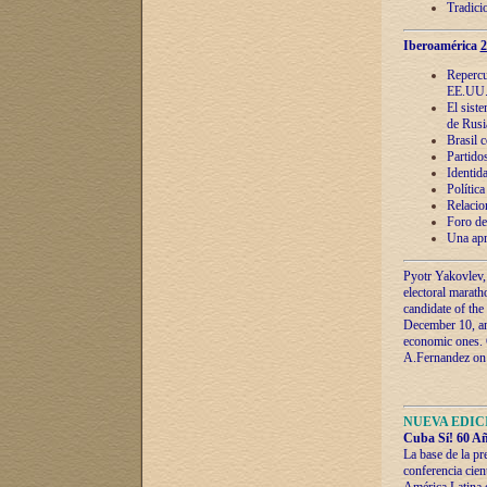
Tradici
Iberoamérica
2
Repercu
EE.UU
El sist
de Rusi
Brasil 
Partidos
Identida
Polític
Relacio
Foro de
Una apr
Pyotr Yakovlev,
electoral marath
candidate of the
December 10, and
economic ones. C
A.Fernandez on t
NUEVA EDICI
Cuba Sí! 60 Añ
La base de la pr
conferencia cien