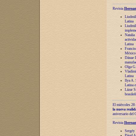
Revista
Iberoam
Liudmil
Latina
Liudmil
impleme
Natalia
activida
Latina
Francis
México 
Dánae D
manufac
Olga G.
Vladími
Latina
Ilya A.
Latina 
Lázar S.
brasile
El miércoles 28 
la nueva reali
aniversario del
Revista
Iberoam
Sergéy 
Pável A