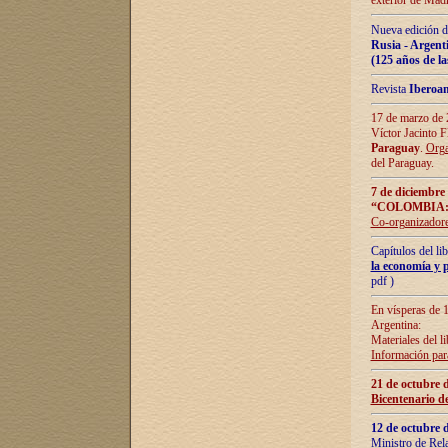
exterior de Madr
Nueva edición d
Rusia - Argent
(125 años de la
Revista
Iberoa
17 de marzo de 2
Víctor Jacinto 
Paraguay
.
Orga
del Paraguay.
7 de diciembre
“COLOMBIA:
Co-organizador
Capítulos del l
la economía y p
pdf )
En vísperas de 1
Argentina:
Materiales del li
Información para
21 de octubre 
Bicentenario d
12 de octubre 
Ministro de Rel