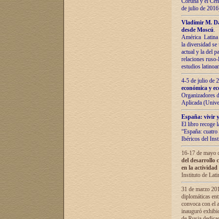
Coruña y el Cent
de julio de 201
Vladímir М. Da
desde Moscú
.
América Latina 
la diversidad se 
actual у lа del p
relaciones ruso-
estudios latino
4-5 de julio de
económica y ec
Organizadores d
Aplicada (Univ
España: vivir y
El libro recoge 
“España: cuatro 
Ibéricos del In
16-17 de mayo d
del desarrollo 
en la actividad
Instituto de La
31 de marzo 2016
diplomáticas en
convoca con el a
inauguró exhibi
de Rusia dedica