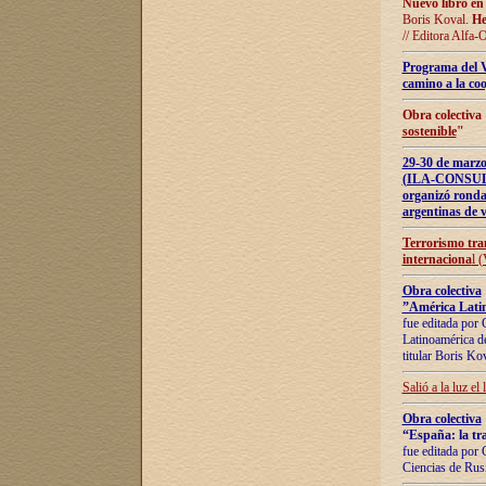
Nuevo libro en
Boris Koval.
He
// Editora Alfa-
Programa del 
camino a la coo
Obra colectiva
sostenible
"
29-30 de ma
(ILA-CONSULT
organizó ronda
argentinas de v
Terrorismo tra
internaciona
l 
Obra colectiva
”América Latin
fue editada por 
Latinoamérica de
titular Boris Ko
Salió a la luz el
Obra colectiva
“España: la tra
fue editada por 
Ciencias de Rus