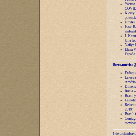
Yarima 
COVID
Kleidy 
potenci
Dmitry 
Isaac Ra
ambient
J. Kenn
Una lect
Naílya 
Elena 
España
Iberoamérica
2
Enfoques
La estr
América
Dimensi
Rusia – 
Brasil y
La polí
Relacion
2019)
Brasil: 
Conjugac
mexican
1 de diciembre d