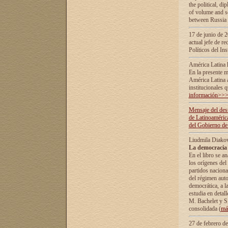
the political, d
of volume and sc
between Russia 
17 de junio de 2
actual jefe de r
Políticos del In
América Latina 
En la presente m
América Latina 
institucionales 
información>>
Mensaje del dest
de Latinoaméric
del Gobierno de
Liudmila Diako
La democracia 
En el libro se a
los orígenes del 
partidos naciona
del régimen auto
democrática, а l
estudia en detall
М. Bachelet у S.
consolidada (
má
27 de febrero d