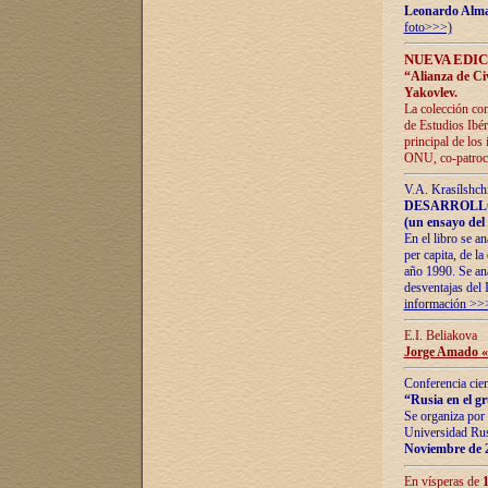
Leonardo Alm
foto>>>)
NUEVA EDIC
“Alianza de Civi
Yakovlev.
La colección con
de Estudios Ibér
principal de los
ONU, co-patroci
V.A. Krasílshch
DESARROLLO
(un ensayo del 
En el libro se a
per capita, de l
año 1990. Se ana
desventajas del 
información >>
E.I. Beliakova
Jorge Amado «r
Conferencia cien
“Rusia en el g
Se organiza por 
Universidad Rus
Noviembre de 
En vísperas de
1