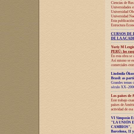
Ciencias de Rus
Universidades e
Universidad Obe
Universidad Na
Esta publicación
Estructura Econ
CURSOS DE 
DE LA ACAD
Yuriy M Lezgi
PERÚ: los rasg
En esta obra se 
Así mismo se est
comerciales exte
Liudmila Ókun
Brasil: as part
Grandes temas da
século XX–2006
Los países de 
Este trabajo exa
países de Améric
actividad de esa
VI Simposio E
"LA UNIÓN 
CAMBIOS"
,
Barcelona, 11 y