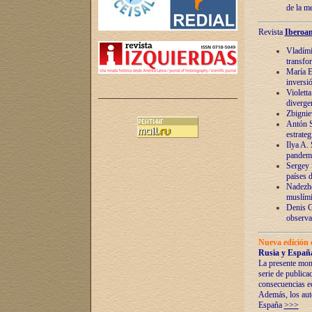
de la m
Revista
Iberoam
Vladímir
transfo
María E
inversi
Violett
diverge
Zbignie
Antón S
estrateg
Ilya A.
pandem
Sergey 
países 
Nadezhd
muslími
Denis G
observac
Nueva edición 
Rusia y España
La presente mono
serie de publica
consecuencias e
Además, los auto
España
>>>