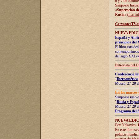
6 y 7 de octubre
Simposio hispan
«
Superación de 
Rusia
» (
más in
CervantesTV.e
NUEVA EDICI
España y Améric
principios del 
El libro está de
contemporáneos -
del siglo XXI ex
Entrevista del 
Conferencia in
“
Iberoamérica 
Moscú, 27-29 de
En los marcos 
Simposio ruso-
"
Rusia y Españ
Moscú, 27-29 de
Programa del 
NUEVA EDIC
Petr Yákovlev.
En este libro se
política mundial