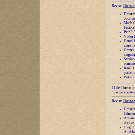
Revista
Iberoam
Dmitriy
oportun
María C
Factore
Petr P.
Víktor 
Daniel 
entre m
Dmitry 
singula
Svetlan
context
Irina D
particul
Borís F
11 de febrero de
“Las perspectiva
Revista
Iberoam
Dmitriy
latinoa
Armando
declive
Oleg O.
América