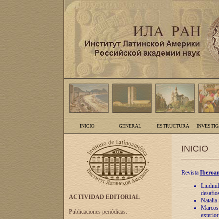
INICIO
GENERAL
ESTRUCTURA
INVESTI
INICIO
Revista
Iberoam
Liudmil
desafíos
ACTIVIDAD EDITORIAL
Natalia
Marcos A
Publicaciones periódicas:
exterio