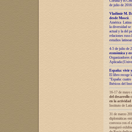
Coruña y el Cent
de julio de 201
Vladímir М. Da
desde Moscú
.
América Latina 
la diversidad se 
actual у lа del p
relaciones ruso-
estudios latino
4-5 de julio de
económica y ec
Organizadores d
Aplicada (Univ
España: vivir y
El libro recoge 
“España: cuatro 
Ibéricos del In
16-17 de mayo d
del desarrollo 
en la actividad
Instituto de La
31 de marzo 2016
diplomáticas en
convoca con el a
inauguró exhibi
de Rusia dedica