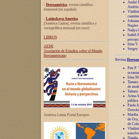
André Lu
-
Iberoamérica
, revista científica
América
trimestral (en español)
Vladímir
cuantita
-
Latinskaya America
Johnata
(América Latina), revista científica y
Nações
sociopolítica mensual (en ruso)
Nailya 
Isabel 
LIBROS
percepc
Irina V
AEMI
Sergey 
Asociación de Estudios sobre el Mundo
Iberoamericano
Revista
Iberoam
Petr P. 
ucrania
Irina M
Tamara 
de mode
Tatiana
Arina A
pública
Paola A
Derecho
Martha 
América Latina Portal Europeo
de Oca,
de Colo
Vladími
transfro
Natalia