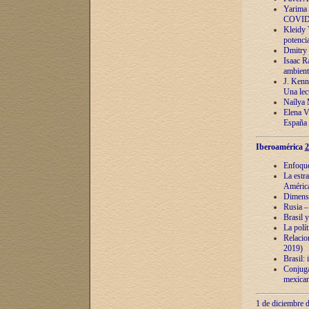
Yarima 
COVID
Kleidy 
potenci
Dmitry 
Isaac Ra
ambient
J. Kenn
Una lect
Naílya 
Elena 
España
Iberoamérica
2
Enfoques
La estr
América
Dimensi
Rusia – 
Brasil y
La polí
Relacion
2019)
Brasil: 
Conjugac
mexican
1 de diciembre d