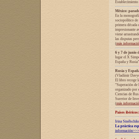
Establecimiento
México: parado
En la monografía
sociopolítico de
primera década d
impresionante a
viene arrastrand
las disputas pe
(
más informaci
6 y 7 de junio 
lugar el X Simp
España y Rusia"
Rusia y España 
(Vladímir Davyd
El libro recoge 
“Superación de l
organizado por e
Ciencias de Rus
Surerior de Inve
(
más informaci
Países ibéricos
Irina Sinélschik
La práctica esp
información>>