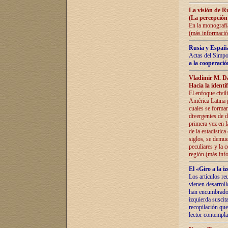
La visión de R
(La percepción
En la monografía
(
más informaci
Rusia y España
Actas del Simpo
a la cooperació
Vladímir M. D
Hacia la identi
El enfoque civil
América Latina pa
cuales se formar
divergentes de d
primera vez en l
de la estadística
siglos, se demue
peculiares y la 
región (
más inf
El «Giro a la 
Los artículos re
vienen desarroll
han encumbrado e
izquierda suscita
recopilación que
lector contempla