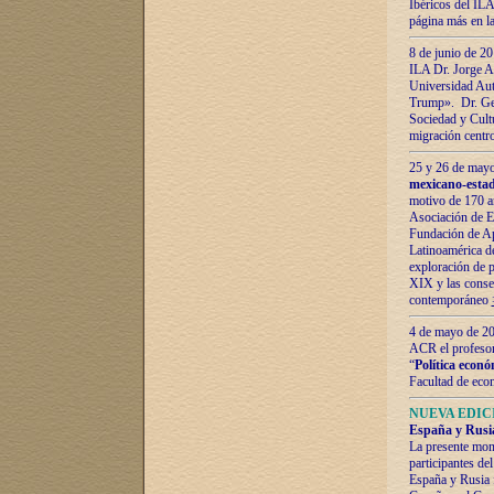
Ibéricos del ILA
página más en la
8 de junio de 20
ILA Dr. Jorge Al
Universidad Aut
Trump». Dr. Ger
Sociedad y Cultu
migración centr
25 y 26 de mayo 
mexicano-estad
motivo de 170 a
Asociación de E
Fundación de Ap
Latinoamérica d
exploración de p
XIX y las consec
contemporáneo
4 de mayo de 201
ACR el profeso
“
Política econó
Facultad de eco
NUEVA EDICI
España y Rusia 
La presente mono
participantes d
España y Rusia f