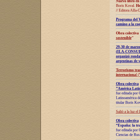
Nuevo libro en
Boris Koval.
He
// Editora Alfa-
Programa del 
camino a la coo
Obra colectiva
sostenible
"
29-30 de ma
(ILA-CONSULT
organizó ronda
argentinas de v
Terrorismo tra
internaciona
l 
Obra colectiva
”América Latin
fue editada por 
Latinoamérica de
titular Boris Ko
Salió a la luz el
Obra colectiva
“España: la tra
fue editada por 
Ciencias de Rus