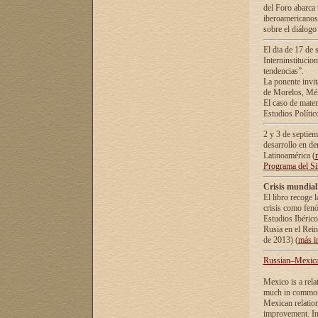
del Foro abarca 
iberoamericanos 
sobre el diálogo 
El dia de 17 de 
Interninstitucio
tendencias”.
La ponente inv
de Morelos, Méx
El caso de mate
Estudios Polític
2 y 3 de septie
desarrollo en de
Latinoamérica (
Programa del S
Crisis mundial
El libro recoge 
crisis como fen
Estudios Ibérico
Rusia en el Rei
de 2013) (
más i
Russian–Mexican
Mexico is a rela
much in common i
Mexican relation
improvement. In 