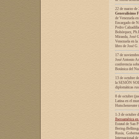
22 de marzo de 2
Generalísimo F
de Venezuela en
Encargado de Neg
Pedro Calzadilla
Bohórquez, Ph.D.
Miranda, José G
Venezuela en la 
libro de José G
17 de noviembre
José Antonio Am
conferencia sobr
Botánica del Nu
13 de octubre de
la SESIÓN SOLEM
diplomáticas rus
8 de octubre (j
Latina en el mun
Hutschenreuter 
1-3 de octubre 
Iberoamérica en 
Estatal de San P
Bering-Bellinsg
Rusia, Gobernac
Internacional de