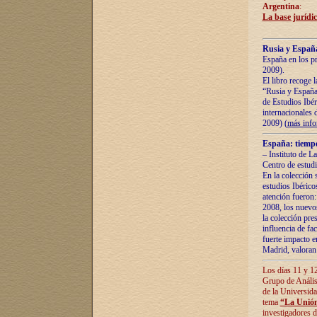
Argentina
:
La base jurídic
Rusia y España
España en los pr
2009).
El libro recoge 
“Rusia y España 
de Estudios Ibér
internacionales 
2009) (
más inf
España: tiempo
– Instituto de L
Centro de estud
En la colección 
estudios Ibérico
atención fueron:
2008, los nuevos
la colección pre
influencia de fac
fuerte impacto en
Madrid, valoran 
Los días 11 y 12
Grupo de Anális
de la Universida
tema
“La Unión
investigadores d