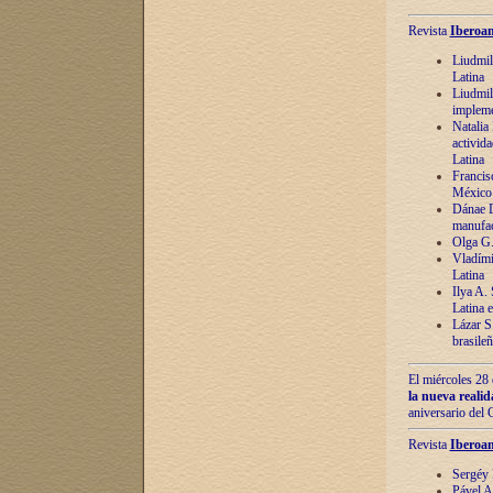
Revista
Iberoam
Liudmil
Latina
Liudmil
impleme
Natalia
activida
Latina
Francis
México 
Dánae D
manufac
Olga G.
Vladími
Latina
Ilya A.
Latina 
Lázar S.
brasile
El miércoles 28 
la nueva reali
aniversario del
Revista
Iberoam
Sergéy 
Pável A