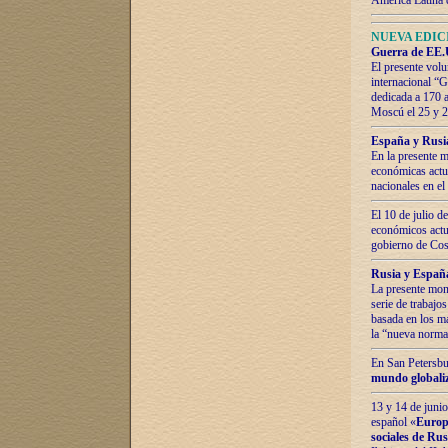
América Latina 
NUEVA EDICI
Guerra de EE.U
El presente volu
internacional “
dedicada a 170 
Moscú el 25 y 
España y Rusia:
En la presente m
económicas actua
nacionales en el
El 10 de julio d
económicos actua
gobierno de Cost
Rusia y España
La presente mono
serie de trabajo
basada en los ma
la “nueva norma
En San Petersbur
mundo globaliza
13 y 14 de junio
español «
Europa
sociales de Ru