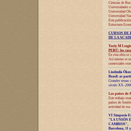
Ciencias de Rus
Universidades e
Universidad Obe
Universidad Na
Esta publicación
Estructura Econ
CURSOS DE 
DE LA ACAD
Yuriy M Lezgi
PERÚ: los rasg
En esta obra se 
Así mismo se est
comerciales exte
Liudmila Ókun
Brasil: as part
Grandes temas da
século XX–2006
Los países de 
Este trabajo exa
países de Améric
actividad de esa
VI Simposio E
"LA UNIÓN 
CAMBIOS"
,
Barcelona, 11 y