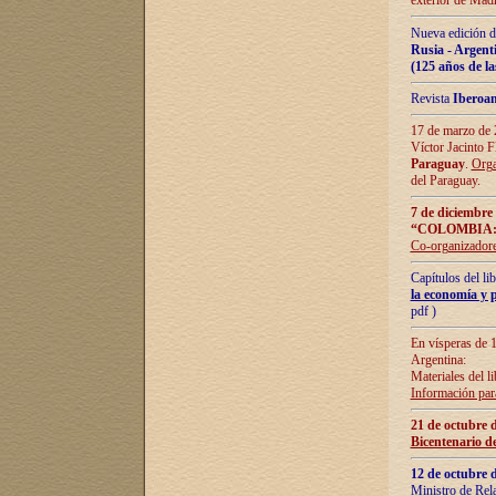
exterior de Madr
Nueva edición d
Rusia - Argent
(125 años de la
Revista
Iberoa
17 de marzo de 2
Víctor Jacinto 
Paraguay
.
Orga
del Paraguay.
7 de diciembre
“COLOMBIA:
Co-organizador
Capítulos del l
la economía y p
pdf )
En vísperas de 1
Argentina:
Materiales del li
Información para
21 de octubre 
Bicentenario d
12 de octubre 
Ministro de Rel