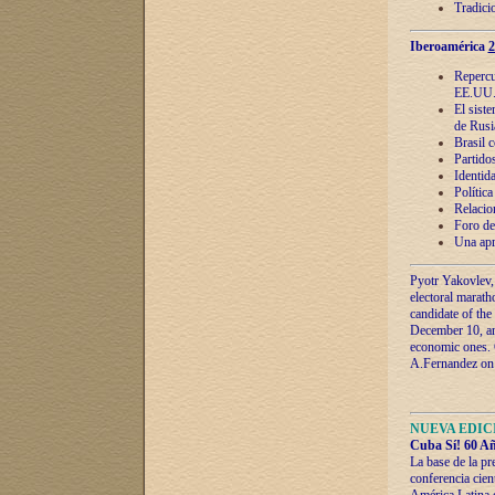
Tradici
Iberoamérica
2
Repercu
EE.UU
El sist
de Rusi
Brasil 
Partidos
Identida
Polític
Relacio
Foro de
Una apr
Pyotr Yakovlev,
electoral marath
candidate of the
December 10, and
economic ones. C
A.Fernandez on t
NUEVA EDICI
Cuba Sí! 60 Añ
La base de la pr
conferencia cien