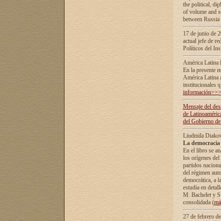
the political, d
of volume and sc
between Russia 
17 de junio de 2
actual jefe de r
Políticos del In
América Latina 
En la presente m
América Latina 
institucionales 
información>>
Mensaje del dest
de Latinoaméric
del Gobierno de
Liudmila Diako
La democracia 
En el libro se a
los orígenes del 
partidos naciona
del régimen auto
democrática, а l
estudia en detall
М. Bachelet у S.
consolidada (
má
27 de febrero d