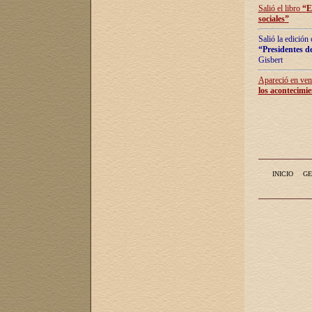
Salió el libro
“
E
sociales
”
Salió la edición
“Presidentes de
Gisbert
Apareció en vent
los acontecimie
INICIO
GE