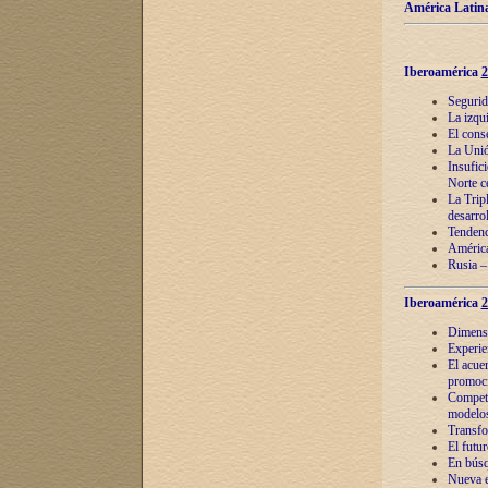
América Latina
Iberoamérica
2
Segurid
La izqu
El cons
La Unió
Insufic
Norte c
La Tripl
desarro
Tendenci
América
Rusia –
Iberoamérica
2
Dimensió
Experie
El acue
promoci
Competi
modelos
Transfo
El futu
En búsq
Nueva e