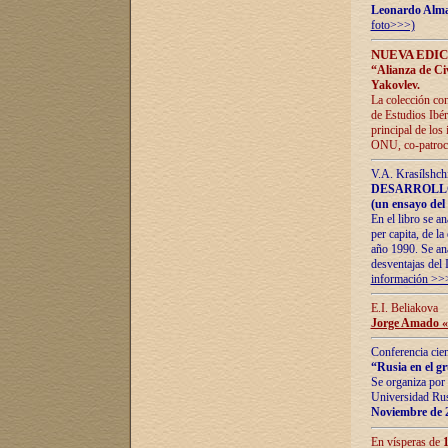
Leonardo Alm
foto>>>)
NUEVA EDIC
“Alianza de Civi
Yakovlev.
La colección con
de Estudios Ibér
principal de los
ONU, co-patroci
V.A. Krasílshch
DESARROLLO
(un ensayo del 
En el libro se a
per capita, de l
año 1990. Se ana
desventajas del 
información >>
E.I. Beliakova
Jorge Amado «r
Conferencia cien
“Rusia en el g
Se organiza por 
Universidad Rus
Noviembre de 
En vísperas de
1