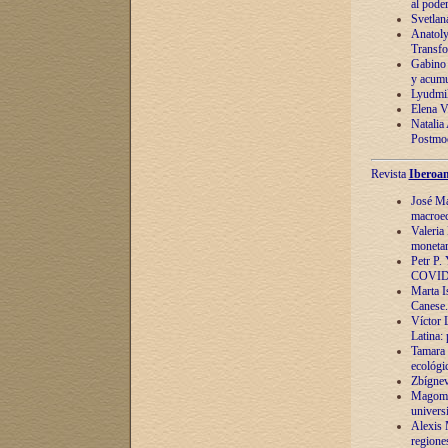
al pode
Svetlan
Anatoly
Transfo
Gabino 
y acumu
Lyudmil
Elena V.
Natalia
Postmod
Revista
Iberoam
José Ma
macroec
Valeria
monetari
Petr P.
COVID
Marta Is
Canese. 
Víctor 
Latina:
Tamara 
ecológi
Zbígnev
Magomed
univers
Alexis 
regiones