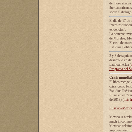
del Foro abarca 
iberoamericanos 
sobre el diálogo 
El dia de 17 de 
Interninstitucio
tendencias”.
La ponente inv
de Morelos, Méx
El caso de mate
Estudios Polític
2 y 3 de septie
desarrollo en de
Latinoamérica (
Programa del S
Crisis mundial
El libro recoge 
crisis como fen
Estudios Ibérico
Rusia en el Rei
de 2013) (
más i
Russian–Mexican
Mexico is a rela
much in common i
Mexican relation
improvement. In 