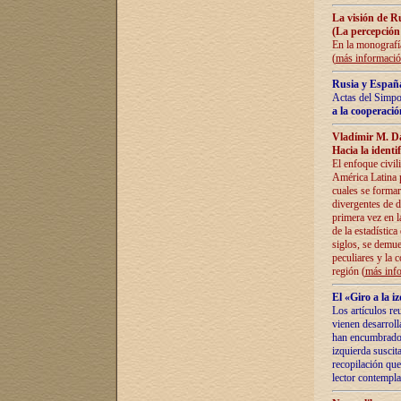
La visión de R
(La percepción
En la monografía
(
más informaci
Rusia y España
Actas del Simpo
a la cooperació
Vladímir M. D
Hacia la identi
El enfoque civil
América Latina pa
cuales se formar
divergentes de d
primera vez en l
de la estadística
siglos, se demue
peculiares y la 
región (
más inf
El «Giro a la 
Los artículos re
vienen desarroll
han encumbrado e
izquierda suscita
recopilación que
lector contempla