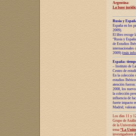
Argentina
:
La base jurídic
Rusia y España
España en los pr
2009).
El libro recoge 
“Rusia y España 
de Estudios Ibér
internacionales 
2009) (
más inf
España: tiempo
– Instituto de L
Centro de estud
En la colección 
estudios Ibérico
atención fueron:
2008, los nuevos
la colección pre
influencia de fac
fuerte impacto en
Madrid, valoran 
Los días 11 y 12
Grupo de Anális
de la Universida
tema
“La Unión
investigadores d