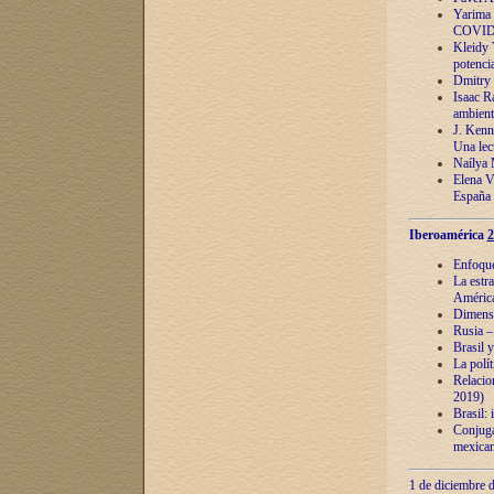
Yarima 
COVID
Kleidy 
potenci
Dmitry 
Isaac Ra
ambient
J. Kenn
Una lect
Naílya 
Elena 
España
Iberoamérica
2
Enfoques
La estr
América
Dimensi
Rusia – 
Brasil y
La polí
Relacion
2019)
Brasil: 
Conjugac
mexican
1 de diciembre d