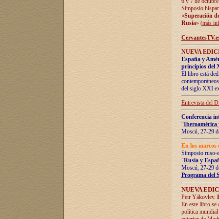
6 y 7 de octubre
Simposio hispan
«
Superación de 
Rusia
» (
más in
CervantesTV.e
NUEVA EDICI
España y Améric
principios del 
El libro está de
contemporáneos -
del siglo XXI ex
Entrevista del 
Conferencia in
“
Iberoamérica 
Moscú, 27-29 de
En los marcos 
Simposio ruso-
"
Rusia y Españ
Moscú, 27-29 de
Programa del 
NUEVA EDIC
Petr Yákovlev.
En este libro se
política mundial