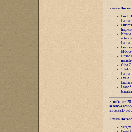
Revista
Iberoam
Liudmil
Latina
Liudmil
impleme
Natalia
activida
Latina
Francis
México 
Dánae D
manufac
Olga G.
Vladími
Latina
Ilya A.
Latina 
Lázar S.
brasile
El miércoles 28 
la nueva reali
aniversario del
Revista
Iberoam
Sergéy 
Pável A