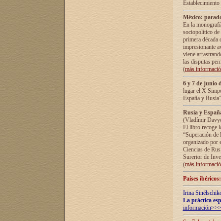
Establecimiento
México: parado
En la monografía
sociopolítico de
primera década d
impresionante a
viene arrastrand
las disputas pe
(
más informaci
6 y 7 de junio 
lugar el X Simp
España y Rusia"
Rusia y España 
(Vladímir Davyd
El libro recoge 
“Superación de l
organizado por e
Ciencias de Rus
Surerior de Inve
(
más informaci
Países ibéricos
Irina Sinélschik
La práctica esp
información>>