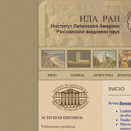
INICIO
GENERAL
ESTRUCTURA
INVESTI
INICIO
Revista
Iberoam
Liudmil
desafíos
ACTIVIDAD EDITORIAL
Natalia
Marcos A
Publicaciones periódicas:
exterio