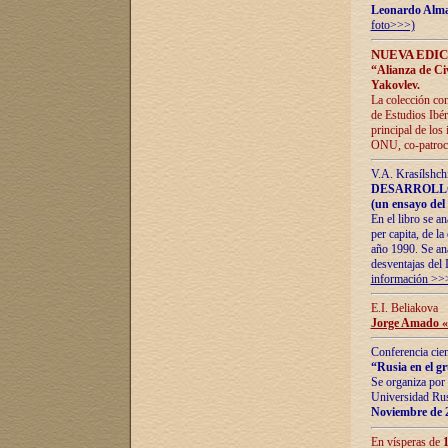
Leonardo Alm
foto>>>)
NUEVA EDIC
“Alianza de Civi
Yakovlev.
La colección con
de Estudios Ibér
principal de los
ONU, co-patroci
V.A. Krasílshch
DESARROLLO
(un ensayo del 
En el libro se a
per capita, de l
año 1990. Se ana
desventajas del 
información >>
E.I. Beliakova
Jorge Amado «r
Conferencia cien
“Rusia en el g
Se organiza por 
Universidad Rus
Noviembre de 
En vísperas de
1