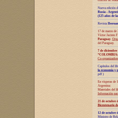
exterior de Madr
Nueva edición d
Rusia - Argent
(125 años de la
Revista
Iberoa
17 de marzo de 2
Víctor Jacinto 
Paraguay
.
Orga
del Paraguay.
7 de diciembre
“COLOMBIA:
Co-organizador
Capítulos del l
la economía y p
pdf )
En vísperas de 1
Argentina:
Materiales del li
Información para
21 de octubre 
Bicentenario d
12 de octubre 
Ministro de Rel