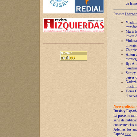
de la m
Revista
Iberoam
Vladímir
transfo
María E
inversi
Violett
diverge
Zbignie
Antón S
estrateg
Ilya A.
pandem
Sergey 
países 
Nadezhd
muslími
Denis G
observac
Nueva edición 
Rusia y España
La presente mono
serie de publica
consecuencias e
Además, los auto
España
>>>