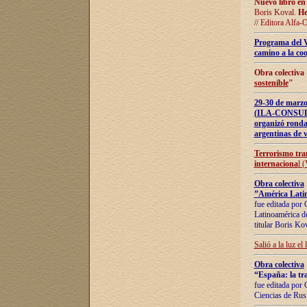
Nuevo libro en
Boris Koval.
He
// Editora Alfa-
Programa del 
camino a la coo
Obra colectiva
sostenible
"
29-30 de ma
(ILA-CONSULT
organizó ronda
argentinas de v
Terrorismo tra
internaciona
l 
Obra colectiva
”América Latin
fue editada por 
Latinoamérica de
titular Boris Ko
Salió a la luz el
Obra colectiva
“España: la tra
fue editada por 
Ciencias de Rus