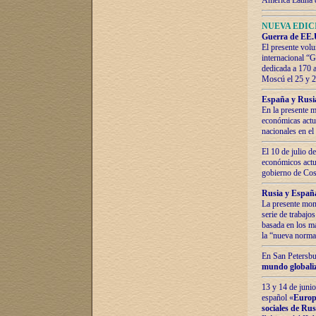
América Latina 
NUEVA EDICI
Guerra de EE.U
El presente volu
internacional “
dedicada a 170 
Moscú el 25 y 
España y Rusia:
En la presente m
económicas actua
nacionales en el
El 10 de julio d
económicos actua
gobierno de Cost
Rusia y España
La presente mono
serie de trabajo
basada en los ma
la “nueva norma
En San Petersbur
mundo globaliza
13 y 14 de junio
español «
Europa
sociales de Ru