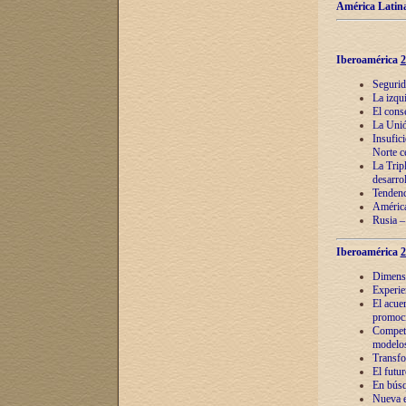
América Latina
Iberoamérica
2
Segurid
La izqu
El cons
La Unió
Insufic
Norte c
La Tripl
desarro
Tendenci
América
Rusia –
Iberoamérica
2
Dimensió
Experie
El acue
promoci
Competi
modelos
Transfo
El futu
En búsq
Nueva e