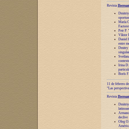
Revista
Iberoam
Dmitriy
oportun
María C
Factore
Petr P.
Víktor 
Daniel 
entre m
Dmitry 
singula
Svetlan
context
Irina D
particul
Borís F
11 de febrero de
“Las perspectiva
Revista
Iberoam
Dmitriy
latinoa
Armando
declive
Oleg O.
América