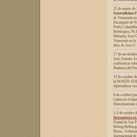
22 de marzo de 2
Generalísimo F
de Venezuela en
Encargado de Neg
Pedro Calzadilla
Bohórquez, Ph.D.
Miranda, José G
Venezuela en la 
libro de José G
17 de noviembre
José Antonio Am
conferencia sobr
Botánica del Nu
13 de octubre de
la SESIÓN SOLEM
diplomáticas rus
8 de octubre (j
Latina en el mun
Hutschenreuter 
1-3 de octubre 
Iberoamérica en 
Estatal de San P
Bering-Bellinsg
Rusia, Gobernac
Internacional de