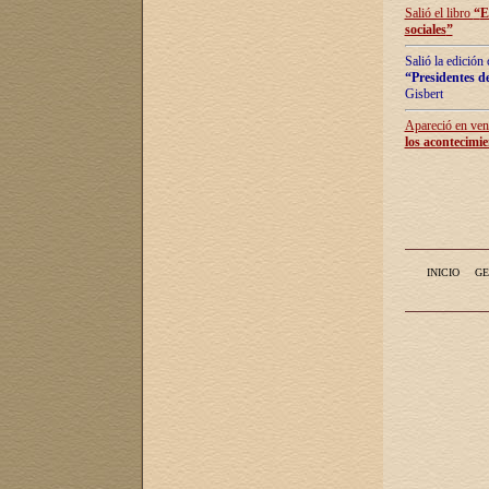
Salió el libro
“
E
sociales
”
Salió la edición
“Presidentes de
Gisbert
Apareció en vent
los acontecimie
INICIO
GE