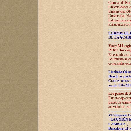
Ciencias de Rus
Universidades e
Universidad Obe
Universidad Na
Esta publicación
Estructura Econ
CURSOS DE 
DE LA ACAD
Yuriy M Lezgi
PERÚ: los rasg
En esta obra se 
Así mismo se est
comerciales exte
Liudmila Ókun
Brasil: as part
Grandes temas da
século XX–2006
Los países de 
Este trabajo exa
países de Améric
actividad de esa
VI Simposio E
"LA UNIÓN 
CAMBIOS"
,
Barcelona, 11 y