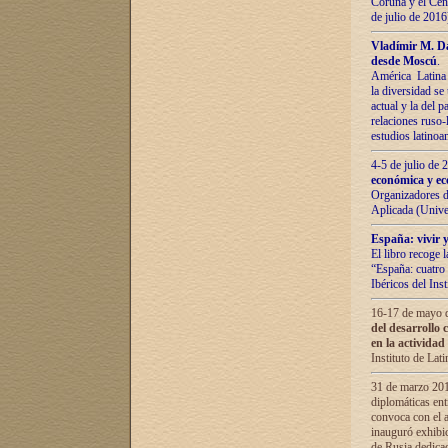
Coruña y el Cent
de julio de 201
Vladímir М. Da
desde Moscú
.
América Latina 
la diversidad se 
actual у lа del p
relaciones ruso-
estudios latino
4-5 de julio de
económica y ec
Organizadores d
Aplicada (Univ
España: vivir y
El libro recoge 
“España: cuatro 
Ibéricos del In
16-17 de mayo d
del desarrollo 
en la actividad
Instituto de La
31 de marzo 2016
diplomáticas en
convoca con el a
inauguró exhibi
de Rusia dedica