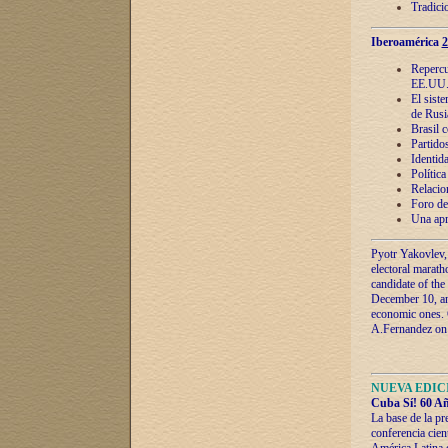
Tradici
Iberoamérica
2
Repercu
EE.UU
El sist
de Rusi
Brasil 
Partidos
Identida
Polític
Relacio
Foro de
Una apr
Pyotr Yakovlev,
electoral marath
candidate of the
December 10, and
economic ones. C
A.Fernandez on t
NUEVA EDICI
Cuba Sí! 60 Añ
La base de la pr
conferencia cien