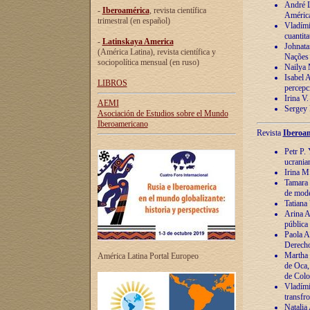
André Lu
-
Iberoamérica
, revista científica
América
trimestral (en español)
Vladímir
cuantita
-
Latinskaya America
Johnata
(América Latina), revista científica y
Nações
sociopolítica mensual (en ruso)
Nailya 
Isabel 
LIBROS
percepc
Irina V
AEMI
Sergey 
Asociación de Estudios sobre el Mundo
Iberoamericano
Revista
Iberoam
Petr P. 
ucrania
Irina M
Tamara 
de mode
Tatiana
Arina A
pública
Paola A
Derecho
Martha 
América Latina Portal Europeo
de Oca,
de Colo
Vladími
transfro
Natalia