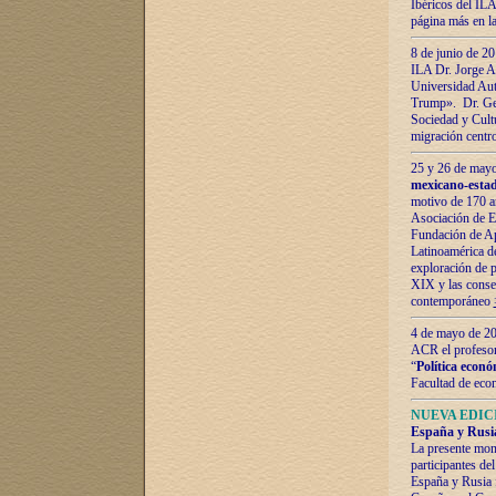
Ibéricos del ILA
página más en la
8 de junio de 20
ILA Dr. Jorge Al
Universidad Aut
Trump». Dr. Ger
Sociedad y Cultu
migración centr
25 y 26 de mayo 
mexicano-estad
motivo de 170 a
Asociación de E
Fundación de Ap
Latinoamérica d
exploración de p
XIX y las consec
contemporáneo
4 de mayo de 201
ACR el profeso
“
Política econó
Facultad de eco
NUEVA EDICI
España y Rusia 
La presente mono
participantes d
España y Rusia f