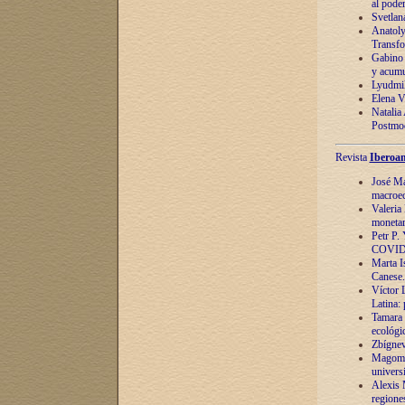
al pode
Svetlan
Anatoly
Transfo
Gabino 
y acumu
Lyudmil
Elena V.
Natalia
Postmod
Revista
Iberoam
José Ma
macroec
Valeria
monetari
Petr P.
COVID
Marta Is
Canese. 
Víctor 
Latina:
Tamara 
ecológi
Zbígnev
Magomed
univers
Alexis 
regiones