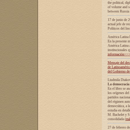
the political, d
of volume and sc
between Russia 
17 de junio de 2
actual jefe de r
Políticos del In
América Latina 
En la presente m
América Latina 
institucionales 
información>>
Mensaje del dest
de Latinoaméric
del Gobierno de
Liudmila Diako
La democracia 
En el libro se a
los orígenes del 
partidos naciona
del régimen auto
democrática, а l
estudia en detall
М. Bachelet у S.
consolidada (
má
27 de febrero d