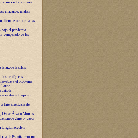
ssa e suas relações com a
es africanos: análisis
eu dilema em reformar as
o bajo el pandemia
sis comparado de las
la luz de la crisis
afíos ecológicos
novable y el problema
 Latina
española
s armadas y la opinión
te Interamericana de
o, Oscar Álvaro Montes
olencia de género (casos
n la aglomeración
erna de España: retorno