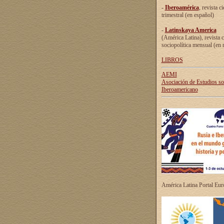
-
Iberoamérica
, revista ci
trimestral (en español)
-
Latinskaya America
(América Latina), revista c
sociopolítica mensual (en 
LIBROS
AEMI
Asociación de Estudios s
Iberoamericano
América Latina Portal Eu