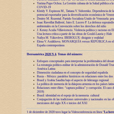
Yarima Pupo Ochoa. La Gestión cubana de la Salud pública a la 
COVID-19
Kleidy Y. Espinoza M., Tatiana V. Sidorenko. Dependencia de la 
potencial exportador para la diversificación económica de Venez
Dmitry M. Rozental. Partido Socialista Unido de Venezuela: prue
Isaac Ravetllat Ballesté, Jairo E. Lucero P. La defensa supraindi
ambientales en la Convención sobre los derechos del niño
J. Kenny Acuña Villavicencio. Violencia política y racismo en E
Una lectura crítica a partir de las obras de Gould-Lauria y Hale
Naílya M. Yákovleva. IBEROLUX: disignio y realidad
Elena V. Astákhova. MONARQUÍA versus REPÚBLICA en el dis
España contemporánea
Iberoamérica
2020 N 4
. Temas del número:
Enfoques conceptuales para interpretar la problemática del desarr
La estrategia político-militar de la administración de Donald Tr
América Latina
Dimensión ciudadana en el concepto de seguridad española
Rusia – México: paralelos históricos en relaciones entre los dos 
Brasil y Arabia Saudita bajo el aspecto de liderazgo regional
La política de memoria de la diáspora armenia en los países lati
Relaciones entre élites: “captura política” y corrupción. El caso
2019)
Brasil: identidad en el espejo de la memoria cultural
Conjugación de las tradiciones universales y nacionales en las ob
mexicanos del siglo XX e inicios del XXI
1 de diciembre de 2020 tuvo lugar la Videoconferencia en línea “
La here