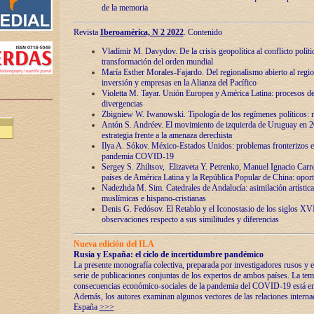
de la memoria
Revista
Iberoamérica, N 2 2022
. Contenido
Vladímir M. Davydov. De la crisis geopolítica al conflicto polític
transformación del orden mundial
María Esther Morales-Fajardo. Del regionalismo abierto al regio
inversión y empresas en la Alianza del Pacífico
Violetta M. Tayar. Unión Europea y América Latina: procesos d
divergencias
Zbigniew W. Iwanowski. Tipología de los regímenes políticos: m
Antón S. Andréev. El movimiento de izquierda de Uruguay en 2
estrategia frente a la amenaza derechista
Ilya A. Sókov. México-Estados Unidos: problemas fronterizos en
pandemia COVID-19
Sergey S. Zhiltsov, Elizaveta Y. Petrenko, Manuel Ignacio Carre
países de América Latina y la República Popular de China: oport
Nadezhda M. Sim. Catedrales de Andalucía: asimilación artística
muslímicas e hispano-cristianas
Denis G. Fedósov. El Retablo y el Iconostasio de los siglos X
observaciones respecto a sus similitudes y diferencias
Nueva edición del ILA
Rusia y España: el ciclo de incertidumbre pandémico
La presente monografía colectiva, preparada por investigadores rusos y e
serie de publicaciones conjuntas de los expertos de ambos países. La temá
consecuencias económico-sociales de la pandemia del COVID-19 está en e
Además, los autores examinan algunos vectores de las relaciones interna
España
>>>