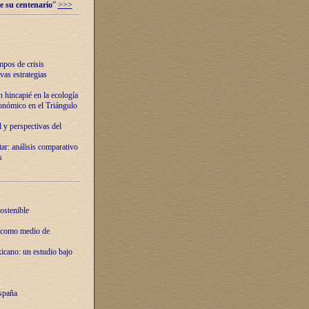
e su centenario
”
>>>
mpos de crisis
vas estrategias
 hincapié en la ecología
onómico en el Triángulo
 y perspectivas del
tar: análisis comparativo
s
ostenible
 como medio de
xicano: un estudio bajo
spaña