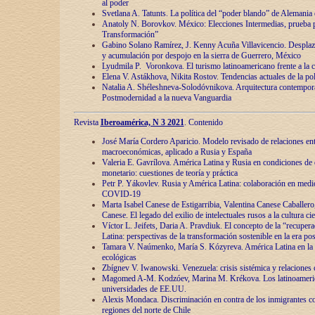
al poder
Svetlana A. Tatunts. La política del “poder blando” de Alemania
Anatoly N. Borovkov. México: Elecciones Intermedias, prueba p
Transformación”
Gabino Solano Ramírez, J. Kenny Acuña Villavicencio. Desplaz
y acumulación por despojo en la sierra de Guerrero, México
Lyudmila P. Voronkova. El turismo latinoamericano frente a la c
Elena V. Astákhova, Nikita Rostov. Tendencias actuales de la pol
Natalia A. Shéleshneva-Solodóvnikova. Arquitectura contemporá
Postmodernidad a la nueva Vanguardia
Revista
Iberoamérica, N 3 2021
. Contenido
José María Cordero Aparicio. Modelo revisado de relaciones ent
macroeconómicas, aplicado a Rusia y España
Valeria E. Gavrílova. América Latina y Rusia en condiciones de d
monetario: cuestiones de teoría y práctica
Petr P. Yákovlev. Rusia y América Latina: colaboración en medi
COVID-19
Marta Isabel Canese de Estigarribia, Valentina Canese Caballero, 
Canese. El legado del exilio de intelectuales rusos a la cultura ci
Víctor L. Jeifets, Daria A. Pravdiuk. El concepto de la “recuper
Latina: perspectivas de la transformación sostenible en la era p
Tamara V. Naúmenko, María S. Kózyreva. América Latina en la 
ecológicas
Zbígnev V. Iwanowski. Venezuela: crisis sistémica y relaciones c
Magomed A-M. Kodzóev, Marina M. Krékova. Los latinoameric
universidades de EE.UU.
Alexis Mondaca. Discriminación en contra de los inmigrantes c
regiones del norte de Chile