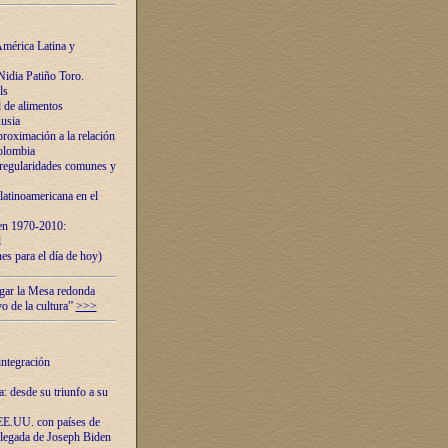
mérica Latina y
idia Patiño Toro.
ls
 de alimentos
usia
roximación a la relación
olombia
 regularidades comunes y
latinoamericana en el
 en 1970-2010:
l
es para el día de hoy)
ugar la Mesa redonda
vo de la cultura”
>>>
integración
 desde su triunfo a su
EE.UU. con países de
llegada de Joseph Biden