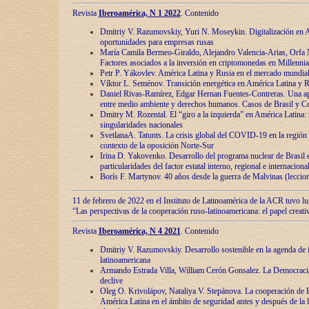
Revista
Iberoamérica, N 1 2022
. Contenido
Dmitriy V. Razumovskiy, Yuri N. Moseykin. Digitalización en A
oportunidades para empresas rusas
María Camila Bermeo-Giraldo, Alejandro Valencia-Arias, Orfa N
Factores asociados a la inversión en criptomonedas en Millennia
Petr P. Yákovlev. América Latina y Rusia en el mercado mundial
Víktor L. Seménov. Transición energética en América Latina y R
Daniel Rivas-Ramírez, Edgar Hernan Fuentes-Contreras. Una ap
entre medio ambiente y derechos humanos. Casos de Brasil y C
Dmitry M. Rozental. El “giro a la izquierda” en América Latina:
singularidades nacionales
SvetlanaA. Tatunts. La crisis global del COVID-19 en la región 
contexto de la oposición Norte-Sur
Irina D. Yakovenko. Desarrollo del programa nuclear de Brasil
particularidades del factor estatal interno, regional e internaciona
Borís F. Martynov. 40 años desde la guerra de Malvinas (leccion
11 de febrero de 2022 en el Instituto de Latinoamérica de la ACR tuvo l
“Las perspectivas de la cooperación ruso-latinoamericana: el papel creati
Revista
Iberoamérica, N 4 2021
. Contenido
Dmitriy V. Razumovskiy. Desarrollo sostenible en la agenda de 
latinoamericana
Armando Estrada Villa, William Cerón Gonsalez. La Democracia:
declive
Oleg O. Krivolápov, Nataliya V. Stepánova. La cooperación de 
América Latina en el ámbito de seguridad antes y después de la 