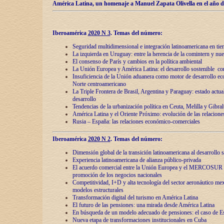
América Latina, un homenaje a Manuel Zapata Olivella en el año d
Iberoamérica
2020 N 3
.
Temas del número:
Seguridad multidimensional e integración latinoamericana en tie
La izquierda en Uruguay: entre la herencia de lа comintern y nue
El consenso de París y cambios en la política ambiental
La Unión Europea y América Latina: el desarrollo sostenible con
Insuficiencia de la Unión aduanera como motor de desarrollo ec
Norte centroamericano
La Triple Frontera de Brasil, Argentina y Paraguay: estado actual
desarrollo
Tendencias de la urbanización política en Ceuta, Melilla y Gibral
América Latina y el Oriente Próximo: evolución de las relacione
Rusia – España: las relaciones económico-comerciales
Iberoamérica
2020 N 2
.
Temas del número:
Dimensión global de la transición latinoamericana al desarrollo s
Experiencia latinoamericana de alianza público-privada
El acuerdo comercial entre la Unión Europea y el MERCOSUR
promoción de los negocios nacionales
Competitividad, I+D y alta tecnología del sector aeronáutico me
modelos estructurales
Transformación digital del turismo en América Latina
El futuro de las pensiones: una mirada desde América Latina
En búsqueda de un modelo adecuado de pensiones: el caso de E
Nueva etapa de transformaciones institucionales en Cuba