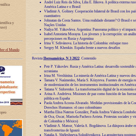
André Luiz Reis da Silva, Lilia E. Ilikova. A política externa ru
entífica
América Latina e o Brasil
Vladímir A. Goliney. Cooperación bilateral de Brasil con los país
cuantitativo
Johnatan da Costa Santos. Uma realidade distante? O Brasil e s
ientífica y
Nações Unidas
ruso)
Nailya M. Yákovleva. Argentina: Panorama político y el impact
Isabel Antonieta Morayta. Los jóvenes y la corrupción: un análi
percepciones en Rusia y Argentina
Irina V. Selivánova. La historia de Colombia: enfoque ruso
Sergey M. Khenkin. España frente a nuevos desafíos
obre el Mundo
Revista
Iberoamérica, N 3 2022
. Contenido
Petr P. Yákovlev. Rusia y América Latina: desarrollo sostenible a 
ucraniana
Irina M. Vershínina. La minería de América Latina y nuevos des
Tamara V. Naúmenko, María S. Kózyreva. Fuentes de energía re
de modernización de los instrumentos institucionales en América
Tatiana V. Sidorenko. La transformación digital de la economía 
Arina A. Andréeva. Misiones de paz como función de las fuerza
pública en España
Paola Andrea Acosta-Alvarado. Medidas provisionales de la Cor
Derechos Humanos: el caso colombiano
Martha Elisa Nateras González, Paula Andrea Valencia Londoñ
ropeo
de Oca, Oscar, Marisela Pacheco Arrieta. Protestas sociales y vi
de Colombia y México)
Vladímir A. Matsur, Valería A. Bogdánova. La diáspora árabe e
transfronteriza de Iguazú
Natalia A. Shéleshneva-Solodóvnikova. La arquitectura postmod