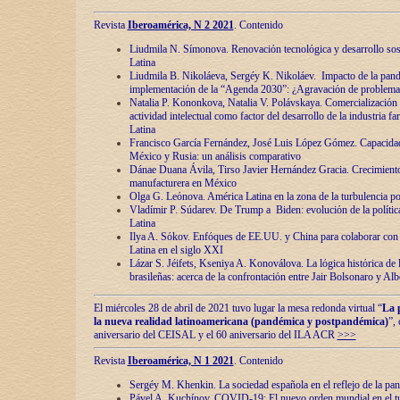
Revista
Iberoamérica, N 2 2021
. Contenido
Liudmila N. Símonova. Renovaciόn tecnolόgica y desarrollo s
Latina
Liudmila B. Nikoláeva, Sergéy K. Nikoláev. Impacto de la pand
implementaciόn de la “Agenda 2030”: ¿Agravaciόn de problemas 
Natalia P. Kononkova, Natalia V. Polávskaya. Comercializaciόn 
actividad intelectual como factor del desarrollo de la industria 
Latina
Francisco García Fernández, José Luis López Gómez. Capacida
México y Rusia: un análisis comparativo
Dánae Duana Ávila, Tirso Javier Hernández Gracia. Crecimiento 
manufacturera en México
Olga G. Leόnova. América Latina en la zona de la turbulencia pol
Vladímir P. Súdarev. De Trump a Biden: evoluciόn de la políti
Latina
Ilya A. Sόkov. Enfόques de EE.UU. y China para colaborar con 
Latina en el siglo XXI
Lázar S. Jéifets, Kseniya A. Konoválova. La lόgica histόrica de l
brasileñas: acerca de la confrontaciόn entre Jair Bolsonaro y Al
El miércoles 28 de abril de 2021 tuvo lugar la mesa redonda virtual “
La 
la nueva realidad latinoamericana (pandémica y postpandémica)
”,
aniversario del CEISAL y el 60 aniversario del ILA ACR
>>>
Revista
Iberoamérica, N 1 2021
. Contenido
Sergéy M. Khenkin. La sociedad española en el reflejo de la pa
Pável A. Kuchínov. COVID-19: El nuevo orden mundial en el t