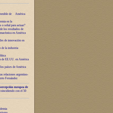
ostenible de América
emia en la
o señal para actuar?
de los resultados de
farmacéutica en América
des de innovaciόn en
de la industria
ítica
ca de EE.UU. en América
los países de Amèrica
as relaciones argentino-
berto Fernández
percepción europea de
 coincidiendo con el 50
ndemia
urismo