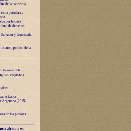
luz de la pandemia
renta petrolera y
uela
ba por la crisis
vidual de derechos
l Salvador y Guatemala.
curso político de la
ollo sostenible
ump con respecto a
países
noamericanos
 de Argentina (2015-
ras de los pintores
ncia africana en