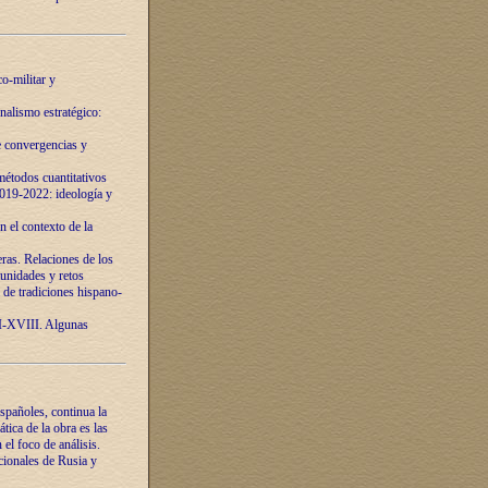
o-militar y
nalismo estratégico:
e convergencias y
étodos cuantitativos
019-2022: ideología y
 el contexto de la
ras. Relaciones de los
unidades y retos
 de tradiciones hispano-
VI-XVIII. Algunas
spañoles, continua la
tica de la obra es las
l foco de análisis.
cionales de Rusia y