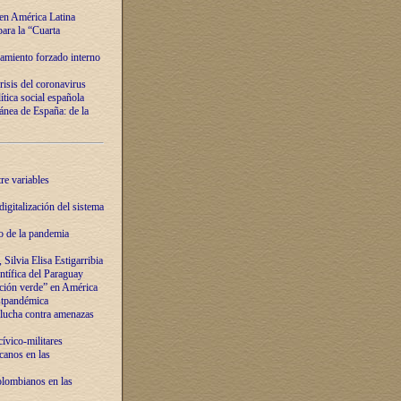
 en América Latina
ara la “Cuarta
amiento forzado interno
risis del coronavirus
ítica social española
nea de España: de la
re variables
igitalización del sistema
o de la pandemia
Silvia Elisa Estigarribia
entífica del Paraguay
ación verde” en América
ostpandémica
lucha contra amenazas
ívico-militares
anos en las
olombianos en las