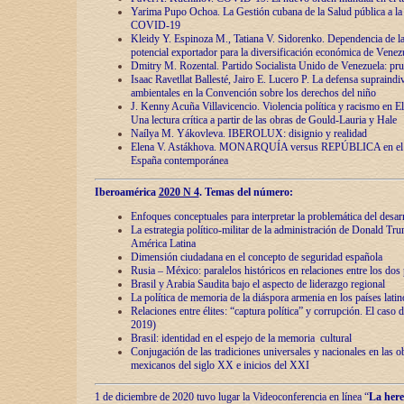
Yarima Pupo Ochoa. La Gestión cubana de la Salud pública a la 
COVID-19
Kleidy Y. Espinoza M., Tatiana V. Sidorenko. Dependencia de la 
potencial exportador para la diversificación económica de Venez
Dmitry M. Rozental. Partido Socialista Unido de Venezuela: prue
Isaac Ravetllat Ballesté, Jairo E. Lucero P. La defensa supraindi
ambientales en la Convención sobre los derechos del niño
J. Kenny Acuña Villavicencio. Violencia política y racismo en E
Una lectura crítica a partir de las obras de Gould-Lauria y Hale
Naílya M. Yákovleva. IBEROLUX: disignio y realidad
Elena V. Astákhova. MONARQUÍA versus REPÚBLICA en el dis
España contemporánea
Iberoamérica
2020 N 4
. Temas del número:
Enfoques conceptuales para interpretar la problemática del desarr
La estrategia político-militar de la administración de Donald Tr
América Latina
Dimensión ciudadana en el concepto de seguridad española
Rusia – México: paralelos históricos en relaciones entre los dos 
Brasil y Arabia Saudita bajo el aspecto de liderazgo regional
La política de memoria de la diáspora armenia en los países lati
Relaciones entre élites: “captura política” y corrupción. El caso
2019)
Brasil: identidad en el espejo de la memoria cultural
Conjugación de las tradiciones universales y nacionales en las ob
mexicanos del siglo XX e inicios del XXI
1 de diciembre de 2020 tuvo lugar la Videoconferencia en línea “
La here