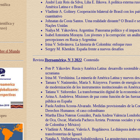
André Luiz Reis da Silva, Lilia E. Ilikova. A política externa ru
entífica
América Latina e o Brasil
Vladímir A. Goliney. Cooperación bilateral de Brasil con los país
cuantitativo
Johnatan da Costa Santos. Uma realidade distante? O Brasil e s
ientífica y
Nações Unidas
ruso)
Nailya M. Yákovleva. Argentina: Panorama político y el impact
Isabel Antonieta Morayta. Los jóvenes y la corrupción: un análi
percepciones en Rusia y Argentina
Irina V. Selivánova. La historia de Colombia: enfoque ruso
Sergey M. Khenkin. España frente a nuevos desafíos
obre el Mundo
Revista
Iberoamérica, N 3 2022
. Contenido
Petr P. Yákovlev. Rusia y América Latina: desarrollo sostenible a 
ucraniana
Irina M. Vershínina. La minería de América Latina y nuevos des
Tamara V. Naúmenko, María S. Kózyreva. Fuentes de energía re
de modernización de los instrumentos institucionales en América
Tatiana V. Sidorenko. La transformación digital de la economía 
Arina A. Andréeva. Misiones de paz como función de las fuerza
pública en España
Paola Andrea Acosta-Alvarado. Medidas provisionales de la Cor
Derechos Humanos: el caso colombiano
Martha Elisa Nateras González, Paula Andrea Valencia Londoñ
ropeo
de Oca, Oscar, Marisela Pacheco Arrieta. Protestas sociales y vi
de Colombia y México)
Vladímir A. Matsur, Valería A. Bogdánova. La diáspora árabe e
transfronteriza de Iguazú
Natalia A. Shéleshneva-Solodóvnikova. La arquitectura postmod