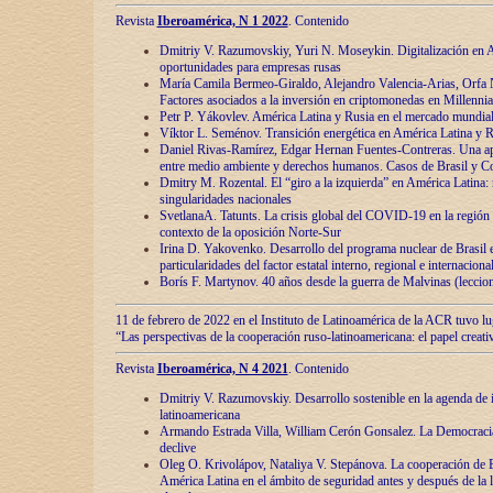
Revista
Iberoamérica, N 1 2022
. Contenido
Dmitriy V. Razumovskiy, Yuri N. Moseykin. Digitalización en A
oportunidades para empresas rusas
María Camila Bermeo-Giraldo, Alejandro Valencia-Arias, Orfa N
Factores asociados a la inversión en criptomonedas en Millennia
Petr P. Yákovlev. América Latina y Rusia en el mercado mundial
Víktor L. Seménov. Transición energética en América Latina y R
Daniel Rivas-Ramírez, Edgar Hernan Fuentes-Contreras. Una ap
entre medio ambiente y derechos humanos. Casos de Brasil y C
Dmitry M. Rozental. El “giro a la izquierda” en América Latina:
singularidades nacionales
SvetlanaA. Tatunts. La crisis global del COVID-19 en la región 
contexto de la oposición Norte-Sur
Irina D. Yakovenko. Desarrollo del programa nuclear de Brasil
particularidades del factor estatal interno, regional e internaciona
Borís F. Martynov. 40 años desde la guerra de Malvinas (leccion
11 de febrero de 2022 en el Instituto de Latinoamérica de la ACR tuvo l
“Las perspectivas de la cooperación ruso-latinoamericana: el papel creati
Revista
Iberoamérica, N 4 2021
. Contenido
Dmitriy V. Razumovskiy. Desarrollo sostenible en la agenda de 
latinoamericana
Armando Estrada Villa, William Cerón Gonsalez. La Democracia:
declive
Oleg O. Krivolápov, Nataliya V. Stepánova. La cooperación de 
América Latina en el ámbito de seguridad antes y después de la 