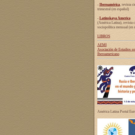
-
Iberoamérica
, revista ci
trimestral (en español)
-
Latinskaya America
(América Latina), revista c
sociopolítica mensual (en 
LIBROS
AEMI
Asociación de Estudios s
Iberoamericano
América Latina Portal Eu