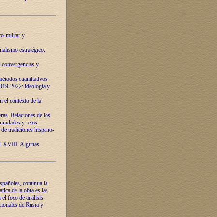
o-militar y
nalismo estratégico:
e convergencias y
étodos cuantitativos
019-2022: ideología y
 el contexto de la
ras. Relaciones de los
unidades y retos
 de tradiciones hispano-
VI-XVIII. Algunas
spañoles, continua la
tica de la obra es las
l foco de análisis.
cionales de Rusia y