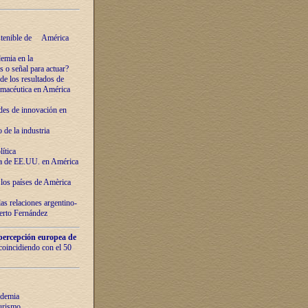
ostenible de América
emia en la
o señal para actuar?
de los resultados de
farmacéutica en América
des de innovaciόn en
de la industria
ítica
ca de EE.UU. en América
los países de Amèrica
as relaciones argentino-
berto Fernández
percepción europea de
 coincidiendo con el 50
ndemia
urismo