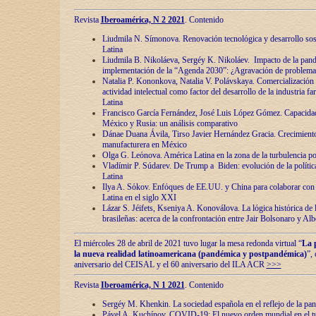
Revista
Iberoamérica, N 2 2021
. Contenido
Liudmila N. Símonova. Renovaciόn tecnolόgica y desarrollo s
Latina
Liudmila B. Nikoláeva, Sergéy K. Nikoláev. Impacto de la pand
implementaciόn de la “Agenda 2030”: ¿Agravaciόn de problemas 
Natalia P. Kononkova, Natalia V. Polávskaya. Comercializaciόn 
actividad intelectual como factor del desarrollo de la industria 
Latina
Francisco García Fernández, José Luis López Gómez. Capacida
México y Rusia: un análisis comparativo
Dánae Duana Ávila, Tirso Javier Hernández Gracia. Crecimiento 
manufacturera en México
Olga G. Leόnova. América Latina en la zona de la turbulencia pol
Vladímir P. Súdarev. De Trump a Biden: evoluciόn de la políti
Latina
Ilya A. Sόkov. Enfόques de EE.UU. y China para colaborar con 
Latina en el siglo XXI
Lázar S. Jéifets, Kseniya A. Konoválova. La lόgica histόrica de l
brasileñas: acerca de la confrontaciόn entre Jair Bolsonaro y Al
El miércoles 28 de abril de 2021 tuvo lugar la mesa redonda virtual “
La 
la nueva realidad latinoamericana (pandémica y postpandémica)
”,
aniversario del CEISAL y el 60 aniversario del ILA ACR
>>>
Revista
Iberoamérica, N 1 2021
. Contenido
Sergéy M. Khenkin. La sociedad española en el reflejo de la pa
Pável A. Kuchínov. COVID-19: El nuevo orden mundial en el t