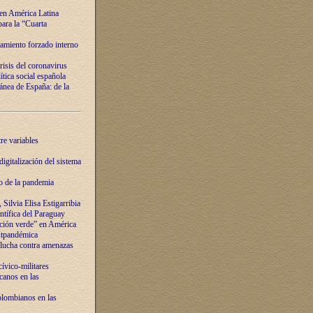
 en América Latina
ara la “Cuarta
amiento forzado interno
risis del coronavirus
ítica social española
nea de España: de la
re variables
igitalización del sistema
o de la pandemia
Silvia Elisa Estigarribia
entífica del Paraguay
ación verde” en América
ostpandémica
lucha contra amenazas
ívico-militares
anos en las
olombianos en las