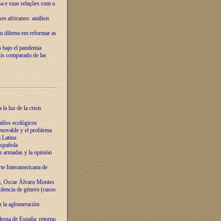
ssa e suas relações com a
es africanos: análisis
eu dilema em reformar as
o bajo el pandemia
sis comparado de las
la luz de la crisis
afíos ecológicos
novable y el problema
 Latina
española
s armadas y la opinión
te Interamericana de
o, Oscar Álvaro Montes
olencia de género (casos
n la aglomeración
erna de España: retorno