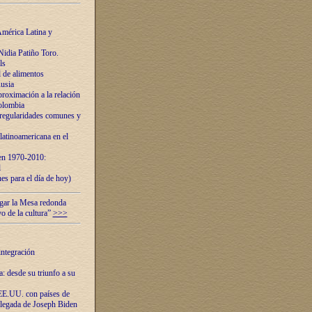
mérica Latina y
idia Patiño Toro.
ls
 de alimentos
usia
roximación a la relación
olombia
 regularidades comunes y
latinoamericana en el
 en 1970-2010:
l
es para el día de hoy)
ugar la Mesa redonda
vo de la cultura”
>>>
integración
 desde su triunfo a su
EE.UU. con países de
llegada de Joseph Biden