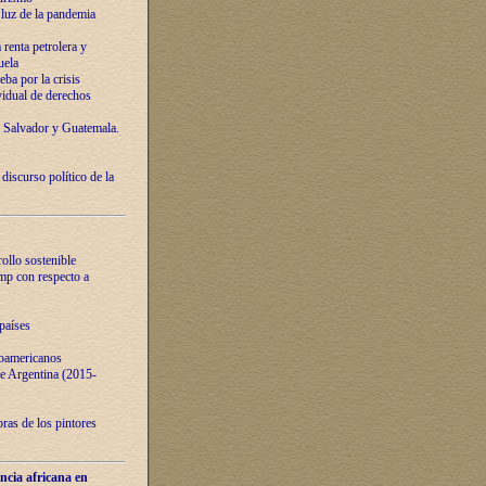
luz de la pandemia
renta petrolera y
uela
ba por la crisis
vidual de derechos
l Salvador y Guatemala.
curso político de la
ollo sostenible
ump con respecto a
países
noamericanos
 de Argentina (2015-
ras de los pintores
ncia africana en