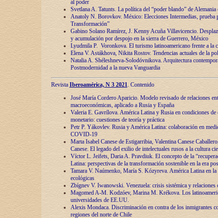
al poder
Svetlana A. Tatunts. La política del “poder blando” de Alemania
Anatoly N. Borovkov. México: Elecciones Intermedias, prueba p
Transformación”
Gabino Solano Ramírez, J. Kenny Acuña Villavicencio. Desplaz
y acumulación por despojo en la sierra de Guerrero, México
Lyudmila P. Voronkova. El turismo latinoamericano frente a la c
Elena V. Astákhova, Nikita Rostov. Tendencias actuales de la pol
Natalia A. Shéleshneva-Solodóvnikova. Arquitectura contemporá
Postmodernidad a la nueva Vanguardia
Revista
Iberoamérica, N 3 2021
. Contenido
José María Cordero Aparicio. Modelo revisado de relaciones ent
macroeconómicas, aplicado a Rusia y España
Valeria E. Gavrílova. América Latina y Rusia en condiciones de d
monetario: cuestiones de teoría y práctica
Petr P. Yákovlev. Rusia y América Latina: colaboración en medi
COVID-19
Marta Isabel Canese de Estigarribia, Valentina Canese Caballero, 
Canese. El legado del exilio de intelectuales rusos a la cultura ci
Víctor L. Jeifets, Daria A. Pravdiuk. El concepto de la “recuper
Latina: perspectivas de la transformación sostenible en la era p
Tamara V. Naúmenko, María S. Kózyreva. América Latina en la 
ecológicas
Zbígnev V. Iwanowski. Venezuela: crisis sistémica y relaciones c
Magomed A-M. Kodzóev, Marina M. Krékova. Los latinoameric
universidades de EE.UU.
Alexis Mondaca. Discriminación en contra de los inmigrantes c
regiones del norte de Chile