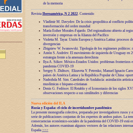
de la memoria
Revista
Iberoamérica, N 2 2022
. Contenido
Vladímir M. Davydov. De la crisis geopolítica al conflicto polític
transformación del orden mundial
María Esther Morales-Fajardo. Del regionalismo abierto al regio
inversión y empresas en la Alianza del Pacífico
Violetta M. Tayar. Unión Europea y América Latina: procesos d
divergencias
Zbigniew W. Iwanowski. Tipología de los regímenes políticos: m
Antón S. Andréev. El movimiento de izquierda de Uruguay en 2
estrategia frente a la amenaza derechista
Ilya A. Sókov. México-Estados Unidos: problemas fronterizos en
pandemia COVID-19
Sergey S. Zhiltsov, Elizaveta Y. Petrenko, Manuel Ignacio Carre
países de América Latina y la República Popular de China: oport
Nadezhda M. Sim. Catedrales de Andalucía: asimilación artística
muslímicas e hispano-cristianas
Denis G. Fedósov. El Retablo y el Iconostasio de los siglos X
observaciones respecto a sus similitudes y diferencias
Nueva edición del ILA
Rusia y España: el ciclo de incertidumbre pandémico
La presente monografía colectiva, preparada por investigadores rusos y e
serie de publicaciones conjuntas de los expertos de ambos países. La temá
consecuencias económico-sociales de la pandemia del COVID-19 está en e
Además, los autores examinan algunos vectores de las relaciones interna
España
>>>