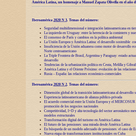
América Latina, un homenaje a Manuel Zapata Olivella en el año d
Iberoamérica
2020 N 3
.
Temas del número:
Seguridad multidimensional e integración latinoamericana en tie
La izquierda en Uruguay: entre la herencia de lа comintern y nue
El consenso de París y cambios en la política ambiental
La Unión Europea y América Latina: el desarrollo sostenible con
Insuficiencia de la Unión aduanera como motor de desarrollo ec
Norte centroamericano
La Triple Frontera de Brasil, Argentina y Paraguay: estado actual
desarrollo
Tendencias de la urbanización política en Ceuta, Melilla y Gibral
América Latina y el Oriente Próximo: evolución de las relacione
Rusia – España: las relaciones económico-comerciales
Iberoamérica
2020 N 2
.
Temas del número:
Dimensión global de la transición latinoamericana al desarrollo s
Experiencia latinoamericana de alianza público-privada
El acuerdo comercial entre la Unión Europea y el MERCOSUR
promoción de los negocios nacionales
Competitividad, I+D y alta tecnología del sector aeronáutico me
modelos estructurales
Transformación digital del turismo en América Latina
El futuro de las pensiones: una mirada desde América Latina
En búsqueda de un modelo adecuado de pensiones: el caso de E
Nueva etapa de transformaciones institucionales en Cuba