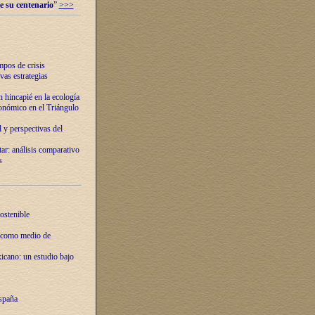
e su centenario
”
>>>
mpos de crisis
vas estrategias
 hincapié en la ecología
onómico en el Triángulo
 y perspectivas del
tar: análisis comparativo
s
ostenible
 como medio de
xicano: un estudio bajo
spaña