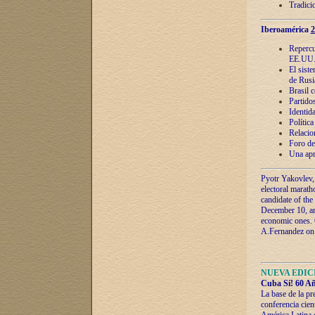
Tradici
Iberoamérica
2
Repercu
EE.UU
El sist
de Rusi
Brasil 
Partidos
Identida
Polític
Relacio
Foro de
Una apr
Pyotr Yakovlev,
electoral marath
candidate of the
December 10, and
economic ones. C
A.Fernandez on t
NUEVA EDICI
Cuba Sí! 60 Añ
La base de la pr
conferencia cien