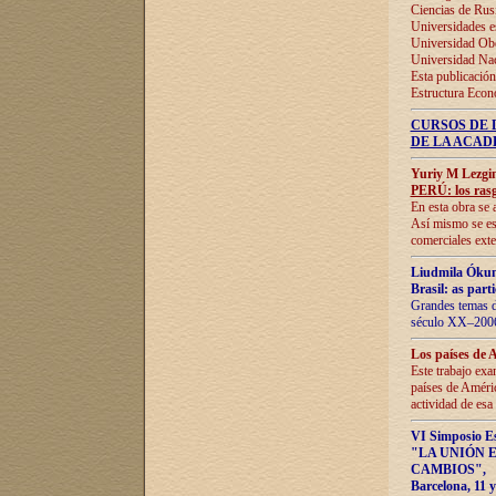
Ciencias de Rus
Universidades e
Universidad Obe
Universidad Na
Esta publicación
Estructura Econ
CURSOS DE 
DE LA ACAD
Yuriy M Lezgi
PERÚ: los rasg
En esta obra se 
Así mismo se est
comerciales exte
Liudmila Ókun
Brasil: as part
Grandes temas da
século XX–2006
Los países de 
Este trabajo exa
países de Améric
actividad de esa
VI Simposio E
"LA UNIÓN 
CAMBIOS"
,
Barcelona, 11 y