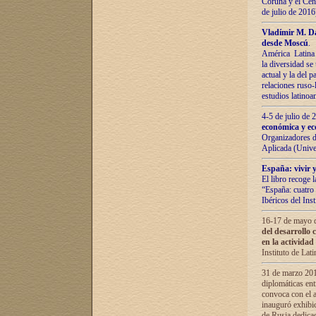
Coruña y el Cent
de julio de 201
Vladímir М. Da
desde Moscú
.
América Latina 
la diversidad se 
actual у lа del p
relaciones ruso-
estudios latino
4-5 de julio de
económica y ec
Organizadores d
Aplicada (Univ
España: vivir y
El libro recoge 
“España: cuatro 
Ibéricos del In
16-17 de mayo d
del desarrollo 
en la actividad
Instituto de La
31 de marzo 2016
diplomáticas en
convoca con el a
inauguró exhibi
de Rusia dedica