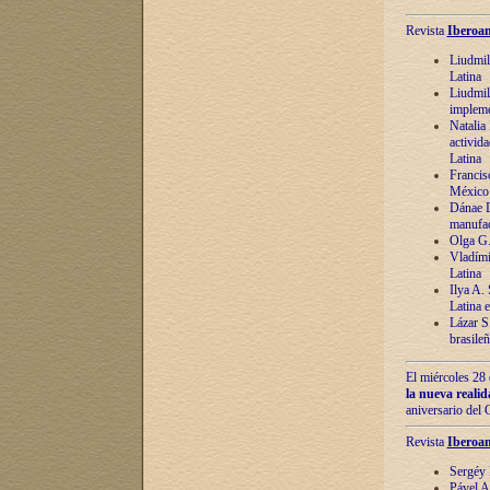
Revista
Iberoam
Liudmil
Latina
Liudmil
impleme
Natalia
activida
Latina
Francis
México 
Dánae D
manufac
Olga G.
Vladími
Latina
Ilya A.
Latina 
Lázar S.
brasile
El miércoles 28 
la nueva reali
aniversario del
Revista
Iberoam
Sergéy 
Pável A