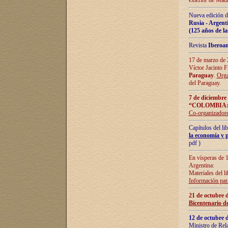
exterior de Madr
Nueva edición d
Rusia - Argent
(125 años de la
Revista
Iberoa
17 de marzo de 2
Víctor Jacinto 
Paraguay
.
Orga
del Paraguay.
7 de diciembre
“COLOMBIA:
Co-organizador
Capítulos del l
la economía y p
pdf )
En vísperas de 1
Argentina:
Materiales del li
Información para
21 de octubre 
Bicentenario d
12 de octubre 
Ministro de Rel