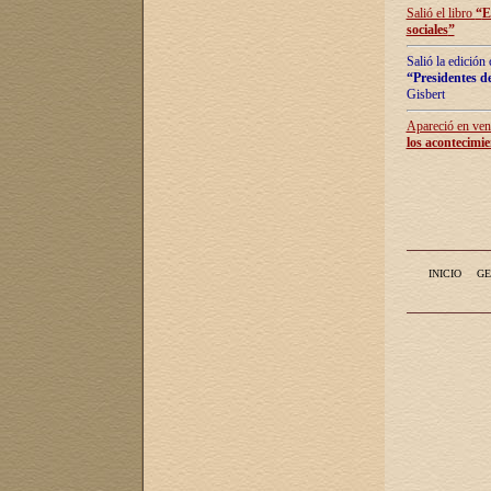
Salió el libro
“
E
sociales
”
Salió la edición
“Presidentes de
Gisbert
Apareció en vent
los acontecimie
INICIO
GE