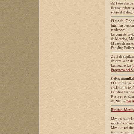
del Foro abarca 
iberoamericanos 
sobre el diálogo 
El dia de 17 de 
Interninstitucio
tendencias”.
La ponente inv
de Morelos, Méx
El caso de mate
Estudios Polític
2 y 3 de septie
desarrollo en de
Latinoamérica (
Programa del S
Crisis mundial
El libro recoge 
crisis como fen
Estudios Ibérico
Rusia en el Rei
de 2013) (
más i
Russian–Mexican
Mexico is a rela
much in common i
Mexican relation
improvement. In 