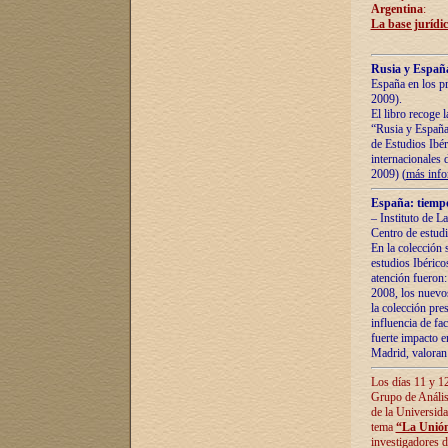
Argentina
:
La base jurídic
Rusia y España
España en los pr
2009).
El libro recoge 
“Rusia y España 
de Estudios Ibér
internacionales 
2009) (
más inf
España: tiempo
– Instituto de L
Centro de estud
En la colección 
estudios Ibérico
atención fueron:
2008, los nuevos
la colección pre
influencia de fac
fuerte impacto en
Madrid, valoran 
Los días 11 y 12
Grupo de Anális
de la Universida
tema
“La Unión
investigadores d