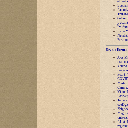
al pode
Svetlan
Anatoly
Transfo
Gabino 
y acumu
Lyudmil
Elena V.
Natalia
Postmod
Revista
Iberoam
José Ma
macroec
Valeria
monetari
Petr P.
COVID
Marta Is
Canese. 
Víctor 
Latina:
Tamara 
ecológi
Zbígnev
Magomed
univers
Alexis 
regiones