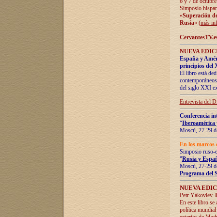
6 y 7 de octubre
Simposio hispan
«
Superación de 
Rusia
» (
más in
CervantesTV.e
NUEVA EDICI
España y Améric
principios del 
El libro está de
contemporáneos -
del siglo XXI ex
Entrevista del 
Conferencia in
“
Iberoamérica 
Moscú, 27-29 de
En los marcos 
Simposio ruso-
"
Rusia y Españ
Moscú, 27-29 de
Programa del 
NUEVA EDIC
Petr Yákovlev.
En este libro se
política mundial