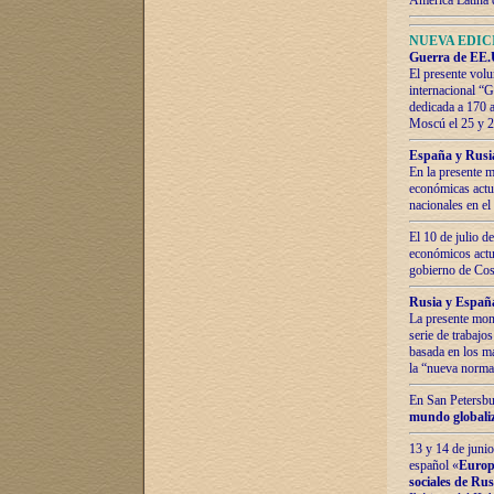
América Latina 
NUEVA EDICI
Guerra de EE.U
El presente volu
internacional “
dedicada a 170 
Moscú el 25 y 
España y Rusia:
En la presente m
económicas actua
nacionales en el
El 10 de julio d
económicos actua
gobierno de Cost
Rusia y España
La presente mono
serie de trabajo
basada en los ma
la “nueva norma
En San Petersbur
mundo globaliza
13 y 14 de junio
español «
Europa
sociales de Ru