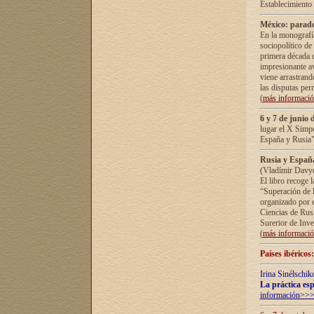
Establecimiento
México: parado
En la monografía
sociopolítico de
primera década d
impresionante a
viene arrastrand
las disputas pe
(
más informaci
6 y 7 de junio 
lugar el X Simp
España y Rusia"
Rusia y España 
(Vladímir Davyd
El libro recoge 
“Superación de l
organizado por e
Ciencias de Rus
Surerior de Inve
(
más informaci
Países ibéricos
Irina Sinélschik
La práctica esp
información>>