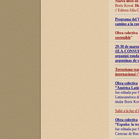
Nuevo libro en
Boris Koval.
He
// Editora Alfa-
Programa del 
camino a la coo
Obra colectiva
sostenible
"
29-30 de ma
(ILA-CONSULT
organizó ronda
argentinas de v
Terrorismo tra
internaciona
l 
Obra colectiva
”América Latin
fue editada por 
Latinoamérica de
titular Boris Ko
Salió a la luz el
Obra colectiva
“España: la tra
fue editada por 
Ciencias de Rus