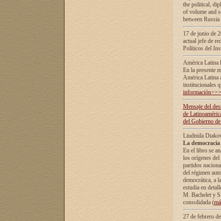
the political, d
of volume and sc
between Russia 
17 de junio de 2
actual jefe de r
Políticos del In
América Latina 
En la presente m
América Latina 
institucionales 
información>>
Mensaje del dest
de Latinoaméric
del Gobierno de
Liudmila Diako
La democracia 
En el libro se a
los orígenes del 
partidos naciona
del régimen auto
democrática, а l
estudia en detall
М. Bachelet у S.
consolidada (
má
27 de febrero d