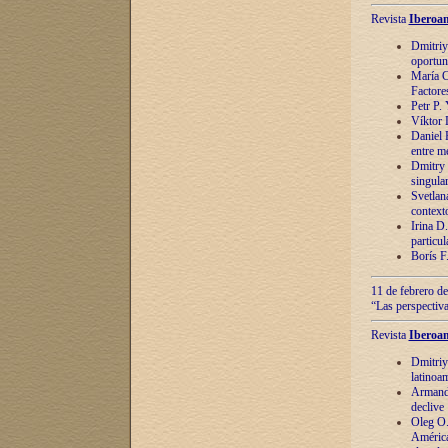
Revista
Iberoam
Dmitriy
oportun
María C
Factore
Petr P.
Víktor 
Daniel 
entre m
Dmitry 
singula
Svetlan
context
Irina D
particul
Borís F
11 de febrero de
“Las perspectiva
Revista
Iberoam
Dmitriy
latinoa
Armando
declive
Oleg O.
América