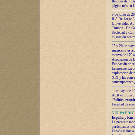
Ibéricos del ILA
página más en la
8 de junio de 20
ILA Dr. Jorge Al
Universidad Aut
Trump». Dr. Ger
Sociedad y Cultu
migración centr
25 y 26 de mayo 
mexicano-estad
motivo de 170 a
Asociación de E
Fundación de Ap
Latinoamérica d
exploración de p
XIX y las consec
contemporáneo
4 de mayo de 201
ACR el profeso
“
Política econó
Facultad de eco
NUEVA EDICI
España y Rusia 
La presente mono
participantes d
España y Rusia f