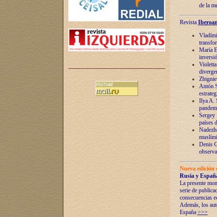
de la m
Revista
Iberoam
Vladímir
transfo
María E
inversi
Violett
diverge
Zbignie
Antón S
estrateg
Ilya A.
pandem
Sergey 
países 
Nadezhd
muslími
Denis G
observac
Nueva edición 
Rusia y España
La presente mono
serie de publica
consecuencias e
Además, los auto
España
>>>