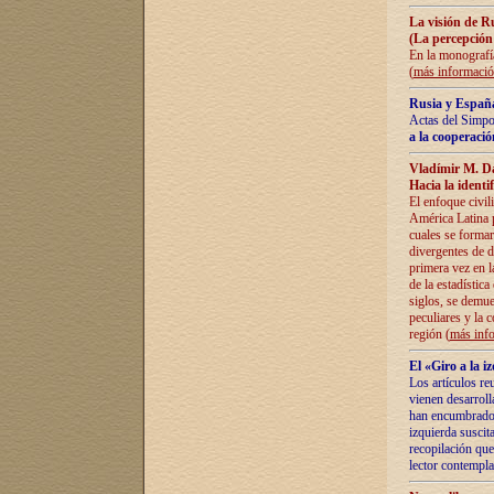
La visión de R
(La percepción
En la monografía
(
más informaci
Rusia y España
Actas del Simpo
a la cooperació
Vladímir M. D
Hacia la identi
El enfoque civil
América Latina pa
cuales se formar
divergentes de d
primera vez en l
de la estadística
siglos, se demue
peculiares y la 
región (
más inf
El «Giro a la 
Los artículos re
vienen desarroll
han encumbrado e
izquierda suscita
recopilación que
lector contempla