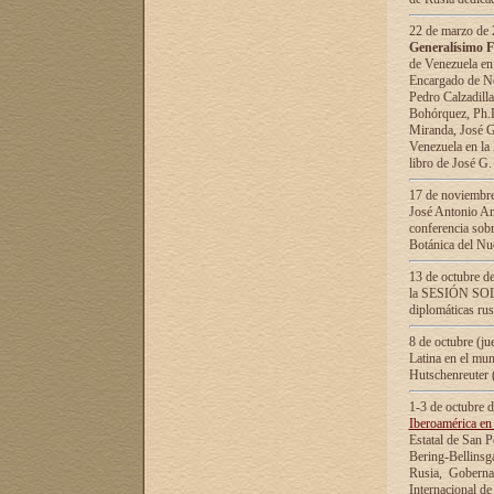
22 de marzo de 2
Generalísimo F
de Venezuela en
Encargado de Neg
Pedro Calzadilla
Bohórquez, Ph.D.
Miranda, José G
Venezuela en la 
libro de José G
17 de noviembre
José Antonio Am
conferencia sobr
Botánica del Nu
13 de octubre de
la SESIÓN SOLEM
diplomáticas rus
8 de octubre (j
Latina en el mun
Hutschenreuter 
1-3 de octubre 
Iberoamérica en 
Estatal de San P
Bering-Bellinsg
Rusia, Gobernac
Internacional de