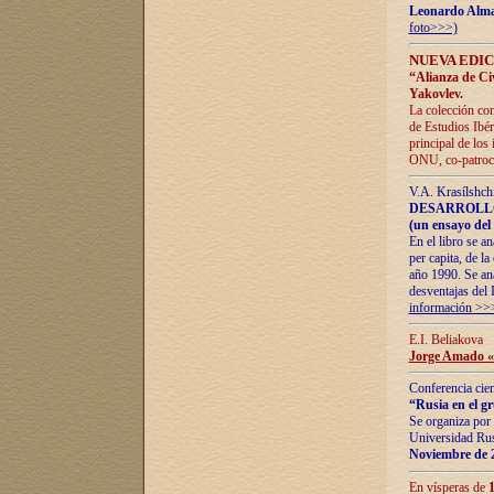
Leonardo Alm
foto>>>)
NUEVA EDIC
“Alianza de Civi
Yakovlev.
La colección con
de Estudios Ibér
principal de los
ONU, co-patroci
V.A. Krasílshch
DESARROLLO
(un ensayo del 
En el libro se a
per capita, de l
año 1990. Se ana
desventajas del 
información >>
E.I. Beliakova
Jorge Amado «r
Conferencia cien
“Rusia en el g
Se organiza por 
Universidad Rus
Noviembre de 
En vísperas de
1