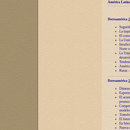
América Latina
Iberoamérica
2
Segurid
La izqu
El cons
La Unió
Insufic
Norte c
La Tripl
desarro
Tendenci
América
Rusia –
Iberoamérica
2
Dimensió
Experie
El acue
promoci
Competi
modelos
Transfo
El futu
En búsq
Nueva e