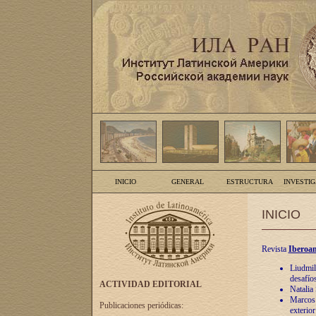
INICIO
GENERAL
ESTRUCTURA
INVESTI
INICIO
Revista
Iberoam
Liudmil
desafíos
ACTIVIDAD EDITORIAL
Natalia
Marcos A
Publicaciones periódicas:
exterio