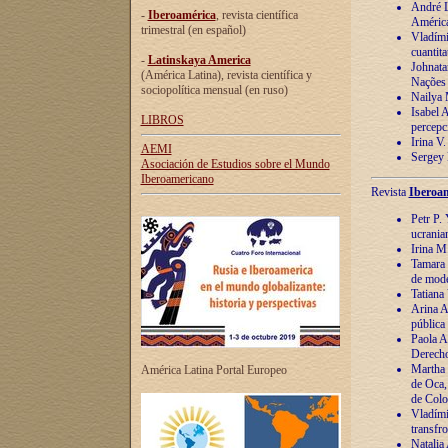
André Lu
-
Iberoamérica
, revista científica
América
trimestral (en español)
Vladímir
cuantita
-
Latinskaya America
Johnata
(América Latina), revista científica y
Nações
sociopolítica mensual (en ruso)
Nailya 
Isabel 
LIBROS
percepc
Irina V
AEMI
Sergey 
Asociación de Estudios sobre el Mundo
Iberoamericano
Revista
Iberoam
Petr P. 
ucrania
Irina M
Tamara 
de mode
Tatiana
Arina A
pública
Paola A
Derecho
Martha 
América Latina Portal Europeo
de Oca,
de Colo
Vladími
transfro
Natalia