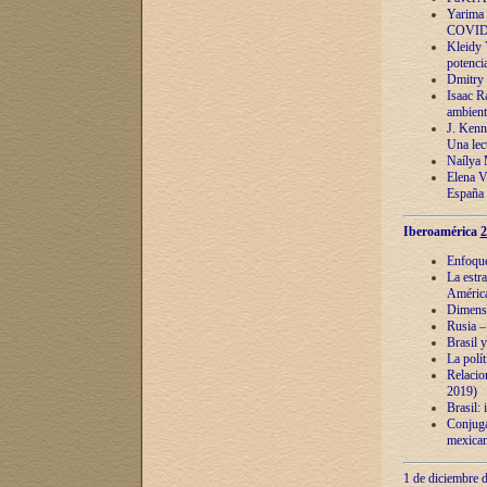
Yarima 
COVID
Kleidy 
potenci
Dmitry 
Isaac Ra
ambient
J. Kenn
Una lect
Naílya 
Elena 
España
Iberoamérica
2
Enfoques
La estr
América
Dimensi
Rusia – 
Brasil y
La polí
Relacion
2019)
Brasil: 
Conjugac
mexican
1 de diciembre d