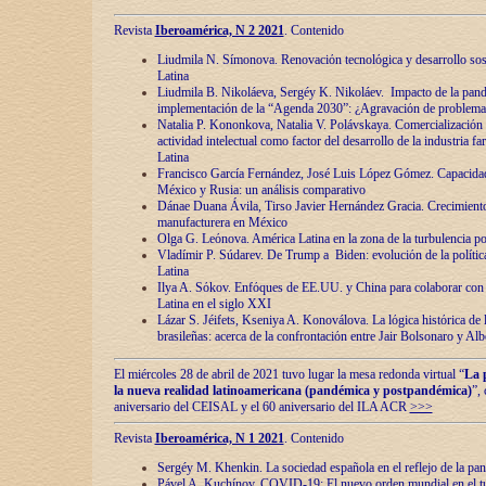
Revista
Iberoamérica, N 2 2021
. Contenido
Liudmila N. Símonova. Renovaciόn tecnolόgica y desarrollo s
Latina
Liudmila B. Nikoláeva, Sergéy K. Nikoláev. Impacto de la pand
implementaciόn de la “Agenda 2030”: ¿Agravaciόn de problemas 
Natalia P. Kononkova, Natalia V. Polávskaya. Comercializaciόn 
actividad intelectual como factor del desarrollo de la industria 
Latina
Francisco García Fernández, José Luis López Gómez. Capacida
México y Rusia: un análisis comparativo
Dánae Duana Ávila, Tirso Javier Hernández Gracia. Crecimiento 
manufacturera en México
Olga G. Leόnova. América Latina en la zona de la turbulencia pol
Vladímir P. Súdarev. De Trump a Biden: evoluciόn de la políti
Latina
Ilya A. Sόkov. Enfόques de EE.UU. y China para colaborar con 
Latina en el siglo XXI
Lázar S. Jéifets, Kseniya A. Konoválova. La lόgica histόrica de l
brasileñas: acerca de la confrontaciόn entre Jair Bolsonaro y Al
El miércoles 28 de abril de 2021 tuvo lugar la mesa redonda virtual “
La 
la nueva realidad latinoamericana (pandémica y postpandémica)
”,
aniversario del CEISAL y el 60 aniversario del ILA ACR
>>>
Revista
Iberoamérica, N 1 2021
. Contenido
Sergéy M. Khenkin. La sociedad española en el reflejo de la pa
Pável A. Kuchínov. COVID-19: El nuevo orden mundial en el t