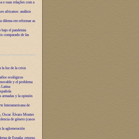
ssa e suas relações com a
es africanos: análisis
eu dilema em reformar as
o bajo el pandemia
sis comparado de las
la luz de la crisis
afíos ecológicos
novable y el problema
 Latina
española
s armadas y la opinión
te Interamericana de
o, Oscar Álvaro Montes
olencia de género (casos
n la aglomeración
erna de España: retorno