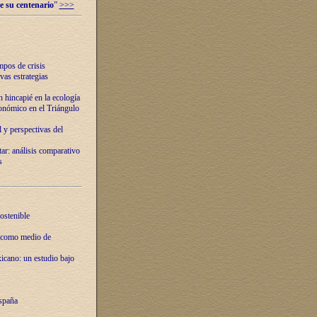
e su centenario
”
>>>
mpos de crisis
vas estrategias
 hincapié en la ecología
onómico en el Triángulo
 y perspectivas del
tar: análisis comparativo
s
ostenible
 como medio de
xicano: un estudio bajo
spaña