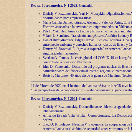
Revista
Iberoamérica, N 1 2022
. Contenido
Dmitriy V. Razumovskiy, Yuri N. Moseykin. Digitalización en A
oportunidades para empresas rusas
María Camila Bermeo-Giraldo, Alejandro Valencia-Arias, Orfa N
Factores asociados a la inversión en criptomonedas en Millennia
Petr P. Yákovlev. América Latina y Rusia en el mercado mundial
Víktor L. Seménov. Transición energética en América Latina y R
Daniel Rivas-Ramírez, Edgar Hernan Fuentes-Contreras. Una ap
entre medio ambiente y derechos humanos. Casos de Brasil y C
Dmitry M. Rozental. El “giro a la izquierda” en América Latina:
singularidades nacionales
SvetlanaA. Tatunts. La crisis global del COVID-19 en la región 
contexto de la oposición Norte-Sur
Irina D. Yakovenko. Desarrollo del programa nuclear de Brasil
particularidades del factor estatal interno, regional e internaciona
Borís F. Martynov. 40 años desde la guerra de Malvinas (leccion
11 de febrero de 2022 en el Instituto de Latinoamérica de la ACR tuvo l
“Las perspectivas de la cooperación ruso-latinoamericana: el papel creati
Revista
Iberoamérica, N 4 2021
. Contenido
Dmitriy V. Razumovskiy. Desarrollo sostenible en la agenda de 
latinoamericana
Armando Estrada Villa, William Cerón Gonsalez. La Democracia:
declive
Oleg O. Krivolápov, Nataliya V. Stepánova. La cooperación de 
América Latina en el ámbito de seguridad antes y después de la 