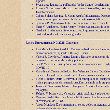
al poder
Svetlana A. Tatunts. La política del “poder blando” de Alemania
Anatoly N. Borovkov. México: Elecciones Intermedias, prueba p
Transformación”
Gabino Solano Ramírez, J. Kenny Acuña Villavicencio. Desplaz
y acumulación por despojo en la sierra de Guerrero, México
Lyudmila P. Voronkova. El turismo latinoamericano frente a la c
Elena V. Astákhova, Nikita Rostov. Tendencias actuales de la pol
Natalia A. Shéleshneva-Solodóvnikova. Arquitectura contemporá
Postmodernidad a la nueva Vanguardia
Revista
Iberoamérica, N 3 2021
. Contenido
José María Cordero Aparicio. Modelo revisado de relaciones ent
macroeconómicas, aplicado a Rusia y España
Valeria E. Gavrílova. América Latina y Rusia en condiciones de d
monetario: cuestiones de teoría y práctica
Petr P. Yákovlev. Rusia y América Latina: colaboración en medi
COVID-19
Marta Isabel Canese de Estigarribia, Valentina Canese Caballero, 
Canese. El legado del exilio de intelectuales rusos a la cultura ci
Víctor L. Jeifets, Daria A. Pravdiuk. El concepto de la “recuper
Latina: perspectivas de la transformación sostenible en la era p
Tamara V. Naúmenko, María S. Kózyreva. América Latina en la 
ecológicas
Zbígnev V. Iwanowski. Venezuela: crisis sistémica y relaciones c
Magomed A-M. Kodzóev, Marina M. Krékova. Los latinoameric
universidades de EE.UU.
Alexis Mondaca. Discriminación en contra de los inmigrantes c
regiones del norte de Chile