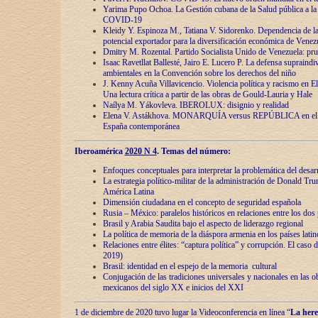
Yarima Pupo Ochoa. La Gestión cubana de la Salud pública a la 
COVID-19
Kleidy Y. Espinoza M., Tatiana V. Sidorenko. Dependencia de la 
potencial exportador para la diversificación económica de Venez
Dmitry M. Rozental. Partido Socialista Unido de Venezuela: prue
Isaac Ravetllat Ballesté, Jairo E. Lucero P. La defensa supraindi
ambientales en la Convención sobre los derechos del niño
J. Kenny Acuña Villavicencio. Violencia política y racismo en E
Una lectura crítica a partir de las obras de Gould-Lauria y Hale
Naílya M. Yákovleva. IBEROLUX: disignio y realidad
Elena V. Astákhova. MONARQUÍA versus REPÚBLICA en el dis
España contemporánea
Iberoamérica
2020 N 4
. Temas del número:
Enfoques conceptuales para interpretar la problemática del desarr
La estrategia político-militar de la administración de Donald Tr
América Latina
Dimensión ciudadana en el concepto de seguridad española
Rusia – México: paralelos históricos en relaciones entre los dos 
Brasil y Arabia Saudita bajo el aspecto de liderazgo regional
La política de memoria de la diáspora armenia en los países lati
Relaciones entre élites: “captura política” y corrupción. El caso
2019)
Brasil: identidad en el espejo de la memoria cultural
Conjugación de las tradiciones universales y nacionales en las ob
mexicanos del siglo XX e inicios del XXI
1 de diciembre de 2020 tuvo lugar la Videoconferencia en línea “
La here