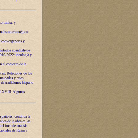
o-militar y
nalismo estratégico:
e convergencias y
étodos cuantitativos
019-2022: ideología y
 el contexto de la
ras. Relaciones de los
unidades y retos
 de tradiciones hispano-
VI-XVIII. Algunas
spañoles, continua la
tica de la obra es las
l foco de análisis.
cionales de Rusia y