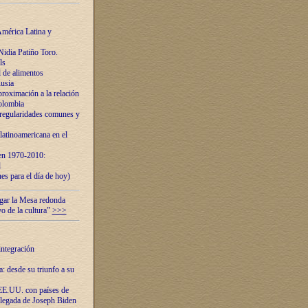
mérica Latina y
idia Patiño Toro.
ls
 de alimentos
usia
roximación a la relación
olombia
 regularidades comunes y
latinoamericana en el
 en 1970-2010:
l
es para el día de hoy)
ugar la Mesa redonda
vo de la cultura”
>>>
integración
 desde su triunfo a su
EE.UU. con países de
llegada de Joseph Biden