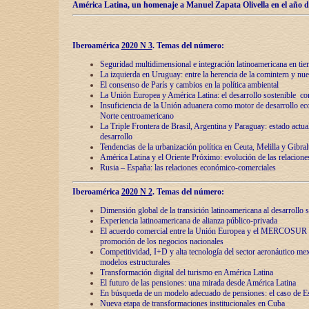
América Latina, un homenaje a Manuel Zapata Olivella en el año d
Iberoamérica
2020 N 3
.
Temas del número:
Seguridad multidimensional e integración latinoamericana en tie
La izquierda en Uruguay: entre la herencia de lа comintern y nue
El consenso de París y cambios en la política ambiental
La Unión Europea y América Latina: el desarrollo sostenible con
Insuficiencia de la Unión aduanera como motor de desarrollo ec
Norte centroamericano
La Triple Frontera de Brasil, Argentina y Paraguay: estado actual
desarrollo
Tendencias de la urbanización política en Ceuta, Melilla y Gibral
América Latina y el Oriente Próximo: evolución de las relacione
Rusia – España: las relaciones económico-comerciales
Iberoamérica
2020 N 2
.
Temas del número:
Dimensión global de la transición latinoamericana al desarrollo s
Experiencia latinoamericana de alianza público-privada
El acuerdo comercial entre la Unión Europea y el MERCOSUR
promoción de los negocios nacionales
Competitividad, I+D y alta tecnología del sector aeronáutico me
modelos estructurales
Transformación digital del turismo en América Latina
El futuro de las pensiones: una mirada desde América Latina
En búsqueda de un modelo adecuado de pensiones: el caso de E
Nueva etapa de transformaciones institucionales en Cuba