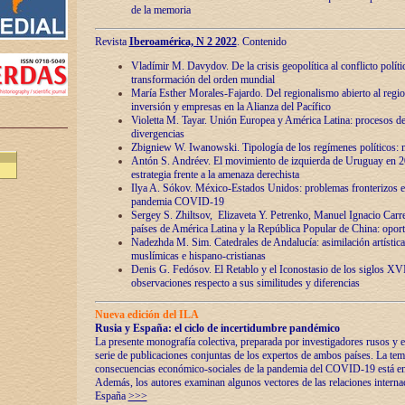
de la memoria
Revista
Iberoamérica, N 2 2022
. Contenido
Vladímir M. Davydov. De la crisis geopolítica al conflicto polític
transformación del orden mundial
María Esther Morales-Fajardo. Del regionalismo abierto al regio
inversión y empresas en la Alianza del Pacífico
Violetta M. Tayar. Unión Europea y América Latina: procesos d
divergencias
Zbigniew W. Iwanowski. Tipología de los regímenes políticos: m
Antón S. Andréev. El movimiento de izquierda de Uruguay en 2
estrategia frente a la amenaza derechista
Ilya A. Sókov. México-Estados Unidos: problemas fronterizos en
pandemia COVID-19
Sergey S. Zhiltsov, Elizaveta Y. Petrenko, Manuel Ignacio Carre
países de América Latina y la República Popular de China: oport
Nadezhda M. Sim. Catedrales de Andalucía: asimilación artística
muslímicas e hispano-cristianas
Denis G. Fedósov. El Retablo y el Iconostasio de los siglos X
observaciones respecto a sus similitudes y diferencias
Nueva edición del ILA
Rusia y España: el ciclo de incertidumbre pandémico
La presente monografía colectiva, preparada por investigadores rusos y e
serie de publicaciones conjuntas de los expertos de ambos países. La temá
consecuencias económico-sociales de la pandemia del COVID-19 está en e
Además, los autores examinan algunos vectores de las relaciones interna
España
>>>