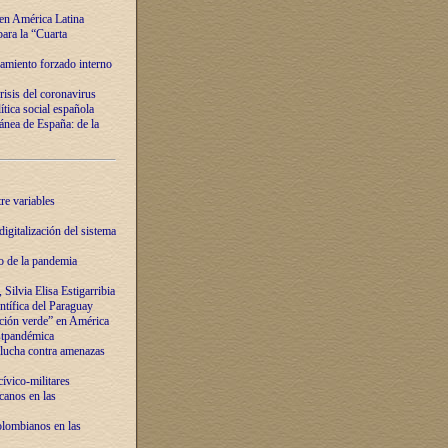
 en América Latina
ara la “Cuarta
amiento forzado interno
risis del coronavirus
ítica social española
nea de España: de la
re variables
igitalización del sistema
o de la pandemia
Silvia Elisa Estigarribia
entífica del Paraguay
ación verde” en América
ostpandémica
lucha contra amenazas
ívico-militares
anos en las
olombianos en las