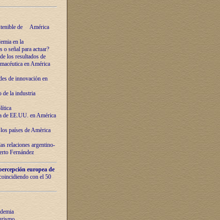
ostenible de América
emia en la
o señal para actuar?
de los resultados de
farmacéutica en América
des de innovaciόn en
de la industria
ítica
ca de EE.UU. en América
los países de Amèrica
as relaciones argentino-
berto Fernández
percepción europea de
 coincidiendo con el 50
ndemia
urismo