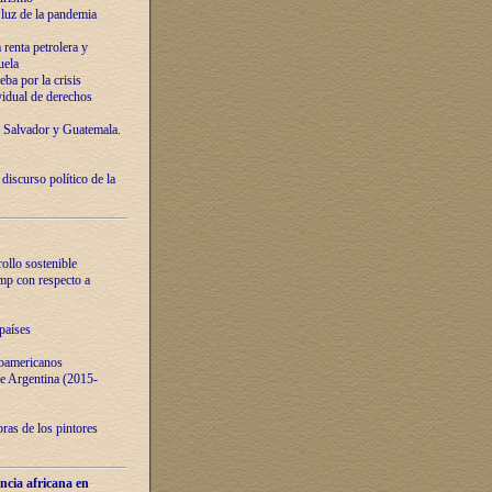
luz de la pandemia
renta petrolera y
uela
ba por la crisis
vidual de derechos
l Salvador y Guatemala.
curso político de la
ollo sostenible
ump con respecto a
países
noamericanos
 de Argentina (2015-
ras de los pintores
ncia africana en