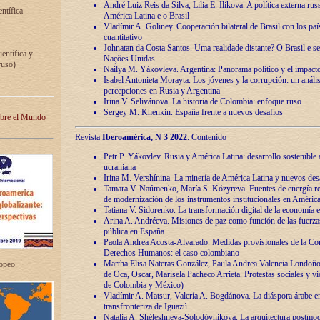
André Luiz Reis da Silva, Lilia E. Ilikova. A política externa ru
entífica
América Latina e o Brasil
Vladímir A. Goliney. Cooperación bilateral de Brasil con los país
cuantitativo
Johnatan da Costa Santos. Uma realidade distante? O Brasil e s
ientífica y
Nações Unidas
ruso)
Nailya M. Yákovleva. Argentina: Panorama político y el impact
Isabel Antonieta Morayta. Los jóvenes y la corrupción: un análi
percepciones en Rusia y Argentina
Irina V. Selivánova. La historia de Colombia: enfoque ruso
Sergey M. Khenkin. España frente a nuevos desafíos
obre el Mundo
Revista
Iberoamérica, N 3 2022
. Contenido
Petr P. Yákovlev. Rusia y América Latina: desarrollo sostenible a 
ucraniana
Irina M. Vershínina. La minería de América Latina y nuevos des
Tamara V. Naúmenko, María S. Kózyreva. Fuentes de energía re
de modernización de los instrumentos institucionales en América
Tatiana V. Sidorenko. La transformación digital de la economía 
Arina A. Andréeva. Misiones de paz como función de las fuerza
pública en España
Paola Andrea Acosta-Alvarado. Medidas provisionales de la Cor
Derechos Humanos: el caso colombiano
Martha Elisa Nateras González, Paula Andrea Valencia Londoñ
ropeo
de Oca, Oscar, Marisela Pacheco Arrieta. Protestas sociales y vi
de Colombia y México)
Vladímir A. Matsur, Valería A. Bogdánova. La diáspora árabe e
transfronteriza de Iguazú
Natalia A. Shéleshneva-Solodóvnikova. La arquitectura postmod