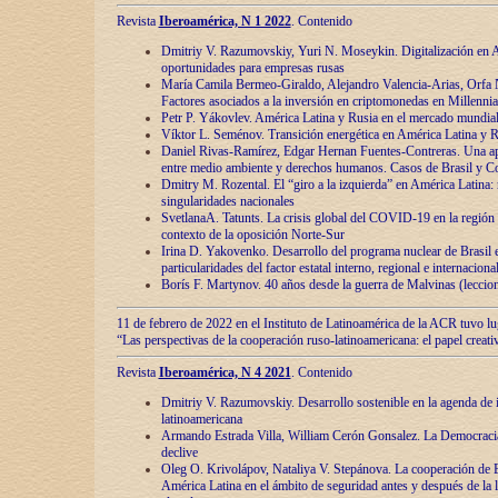
Revista
Iberoamérica, N 1 2022
. Contenido
Dmitriy V. Razumovskiy, Yuri N. Moseykin. Digitalización en A
oportunidades para empresas rusas
María Camila Bermeo-Giraldo, Alejandro Valencia-Arias, Orfa N
Factores asociados a la inversión en criptomonedas en Millennia
Petr P. Yákovlev. América Latina y Rusia en el mercado mundial
Víktor L. Seménov. Transición energética en América Latina y R
Daniel Rivas-Ramírez, Edgar Hernan Fuentes-Contreras. Una ap
entre medio ambiente y derechos humanos. Casos de Brasil y C
Dmitry M. Rozental. El “giro a la izquierda” en América Latina:
singularidades nacionales
SvetlanaA. Tatunts. La crisis global del COVID-19 en la región 
contexto de la oposición Norte-Sur
Irina D. Yakovenko. Desarrollo del programa nuclear de Brasil
particularidades del factor estatal interno, regional e internaciona
Borís F. Martynov. 40 años desde la guerra de Malvinas (leccion
11 de febrero de 2022 en el Instituto de Latinoamérica de la ACR tuvo l
“Las perspectivas de la cooperación ruso-latinoamericana: el papel creati
Revista
Iberoamérica, N 4 2021
. Contenido
Dmitriy V. Razumovskiy. Desarrollo sostenible en la agenda de 
latinoamericana
Armando Estrada Villa, William Cerón Gonsalez. La Democracia:
declive
Oleg O. Krivolápov, Nataliya V. Stepánova. La cooperación de 
América Latina en el ámbito de seguridad antes y después de la 