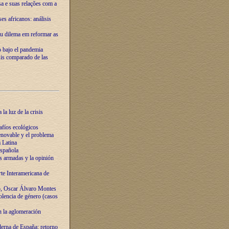
ssa e suas relações com a
es africanos: análisis
eu dilema em reformar as
o bajo el pandemia
sis comparado de las
la luz de la crisis
afíos ecológicos
novable y el problema
 Latina
española
s armadas y la opinión
te Interamericana de
o, Oscar Álvaro Montes
olencia de género (casos
n la aglomeración
erna de España: retorno