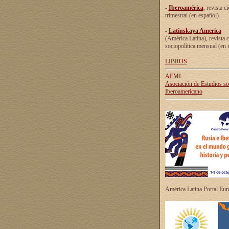
-
Iberoamérica
, revista ci
trimestral (en español)
-
Latinskaya America
(América Latina), revista c
sociopolítica mensual (en 
LIBROS
AEMI
Asociación de Estudios s
Iberoamericano
América Latina Portal Eu