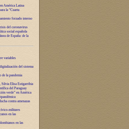
 en América Latina
ara la “Cuarta
amiento forzado interno
risis del coronavirus
ítica social española
nea de España: de la
re variables
igitalización del sistema
o de la pandemia
Silvia Elisa Estigarribia
entífica del Paraguay
ación verde” en América
ostpandémica
lucha contra amenazas
ívico-militares
anos en las
olombianos en las