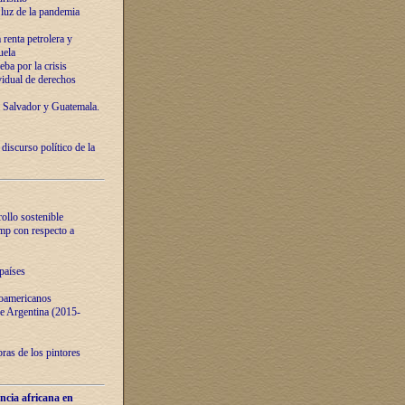
luz de la pandemia
renta petrolera y
uela
ba por la crisis
vidual de derechos
l Salvador y Guatemala.
curso político de la
ollo sostenible
ump con respecto a
países
noamericanos
 de Argentina (2015-
ras de los pintores
ncia africana en