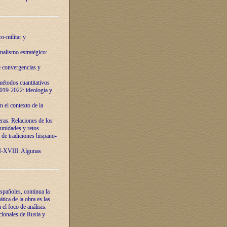
o-militar y
nalismo estratégico:
e convergencias y
étodos cuantitativos
019-2022: ideología y
 el contexto de la
ras. Relaciones de los
unidades y retos
 de tradiciones hispano-
VI-XVIII. Algunas
spañoles, continua la
tica de la obra es las
l foco de análisis.
cionales de Rusia y