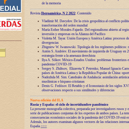
de la memoria
Revista
Iberoamérica, N 2 2022
. Contenido
Vladímir M. Davydov. De la crisis geopolítica al conflicto polític
transformación del orden mundial
María Esther Morales-Fajardo. Del regionalismo abierto al regio
inversión y empresas en la Alianza del Pacífico
Violetta M. Tayar. Unión Europea y América Latina: procesos d
divergencias
Zbigniew W. Iwanowski. Tipología de los regímenes políticos: m
Antón S. Andréev. El movimiento de izquierda de Uruguay en 2
estrategia frente a la amenaza derechista
Ilya A. Sókov. México-Estados Unidos: problemas fronterizos en
pandemia COVID-19
Sergey S. Zhiltsov, Elizaveta Y. Petrenko, Manuel Ignacio Carre
países de América Latina y la República Popular de China: oport
Nadezhda M. Sim. Catedrales de Andalucía: asimilación artística
muslímicas e hispano-cristianas
Denis G. Fedósov. El Retablo y el Iconostasio de los siglos X
observaciones respecto a sus similitudes y diferencias
Nueva edición del ILA
Rusia y España: el ciclo de incertidumbre pandémico
La presente monografía colectiva, preparada por investigadores rusos y e
serie de publicaciones conjuntas de los expertos de ambos países. La temá
consecuencias económico-sociales de la pandemia del COVID-19 está en e
Además, los autores examinan algunos vectores de las relaciones interna
España
>>>