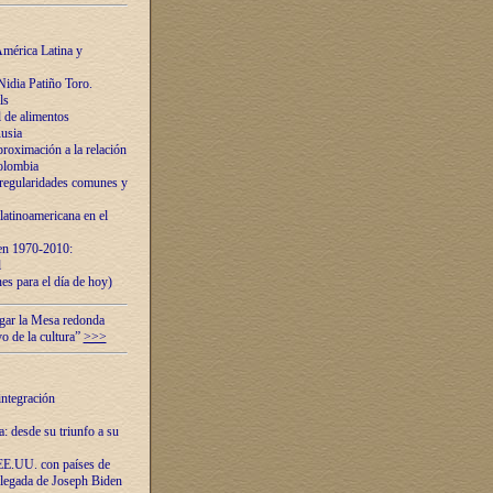
mérica Latina y
idia Patiño Toro.
ls
 de alimentos
usia
roximación a la relación
olombia
 regularidades comunes y
latinoamericana en el
 en 1970-2010:
l
es para el día de hoy)
ugar la Mesa redonda
vo de la cultura”
>>>
integración
 desde su triunfo a su
EE.UU. con países de
llegada de Joseph Biden