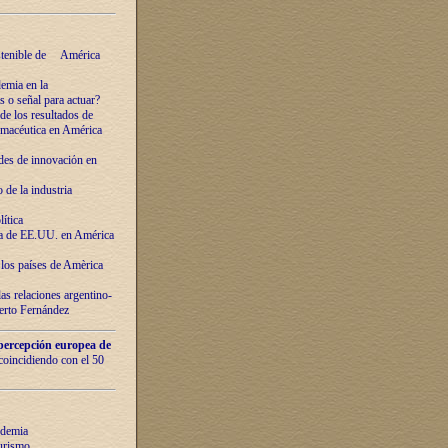
ostenible de América
emia en la
o señal para actuar?
de los resultados de
farmacéutica en América
des de innovaciόn en
de la industria
ítica
ca de EE.UU. en América
los países de Amèrica
as relaciones argentino-
berto Fernández
percepción europea de
 coincidiendo con el 50
ndemia
urismo