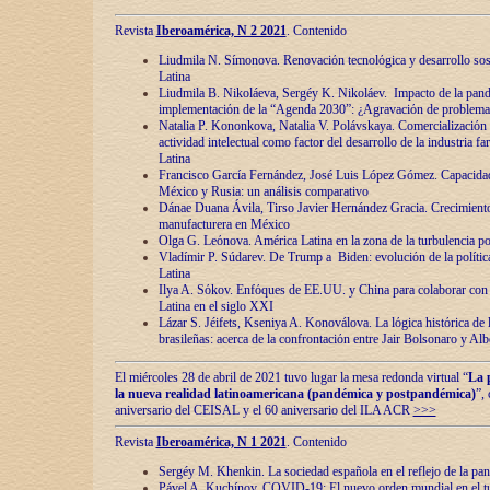
Revista
Iberoamérica, N 2 2021
. Contenido
Liudmila N. Símonova. Renovaciόn tecnolόgica y desarrollo s
Latina
Liudmila B. Nikoláeva, Sergéy K. Nikoláev. Impacto de la pand
implementaciόn de la “Agenda 2030”: ¿Agravaciόn de problemas 
Natalia P. Kononkova, Natalia V. Polávskaya. Comercializaciόn 
actividad intelectual como factor del desarrollo de la industria 
Latina
Francisco García Fernández, José Luis López Gómez. Capacida
México y Rusia: un análisis comparativo
Dánae Duana Ávila, Tirso Javier Hernández Gracia. Crecimiento 
manufacturera en México
Olga G. Leόnova. América Latina en la zona de la turbulencia pol
Vladímir P. Súdarev. De Trump a Biden: evoluciόn de la políti
Latina
Ilya A. Sόkov. Enfόques de EE.UU. y China para colaborar con 
Latina en el siglo XXI
Lázar S. Jéifets, Kseniya A. Konoválova. La lόgica histόrica de l
brasileñas: acerca de la confrontaciόn entre Jair Bolsonaro y Al
El miércoles 28 de abril de 2021 tuvo lugar la mesa redonda virtual “
La 
la nueva realidad latinoamericana (pandémica y postpandémica)
”,
aniversario del CEISAL y el 60 aniversario del ILA ACR
>>>
Revista
Iberoamérica, N 1 2021
. Contenido
Sergéy M. Khenkin. La sociedad española en el reflejo de la pa
Pável A. Kuchínov. COVID-19: El nuevo orden mundial en el t