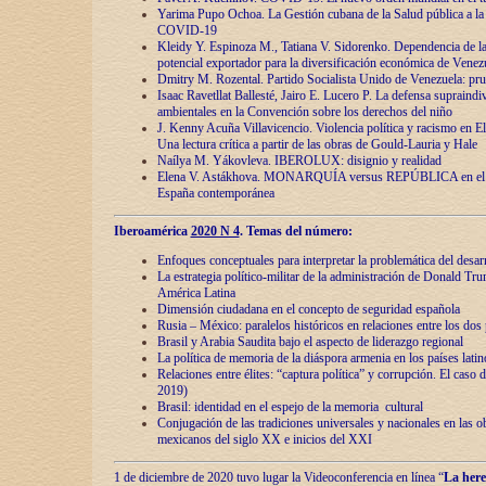
Yarima Pupo Ochoa. La Gestión cubana de la Salud pública a la 
COVID-19
Kleidy Y. Espinoza M., Tatiana V. Sidorenko. Dependencia de la 
potencial exportador para la diversificación económica de Venez
Dmitry M. Rozental. Partido Socialista Unido de Venezuela: prue
Isaac Ravetllat Ballesté, Jairo E. Lucero P. La defensa supraindi
ambientales en la Convención sobre los derechos del niño
J. Kenny Acuña Villavicencio. Violencia política y racismo en E
Una lectura crítica a partir de las obras de Gould-Lauria y Hale
Naílya M. Yákovleva. IBEROLUX: disignio y realidad
Elena V. Astákhova. MONARQUÍA versus REPÚBLICA en el dis
España contemporánea
Iberoamérica
2020 N 4
. Temas del número:
Enfoques conceptuales para interpretar la problemática del desarr
La estrategia político-militar de la administración de Donald Tr
América Latina
Dimensión ciudadana en el concepto de seguridad española
Rusia – México: paralelos históricos en relaciones entre los dos 
Brasil y Arabia Saudita bajo el aspecto de liderazgo regional
La política de memoria de la diáspora armenia en los países lati
Relaciones entre élites: “captura política” y corrupción. El caso
2019)
Brasil: identidad en el espejo de la memoria cultural
Conjugación de las tradiciones universales y nacionales en las ob
mexicanos del siglo XX e inicios del XXI
1 de diciembre de 2020 tuvo lugar la Videoconferencia en línea “
La here