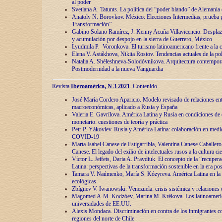
al poder
Svetlana A. Tatunts. La política del “poder blando” de Alemania
Anatoly N. Borovkov. México: Elecciones Intermedias, prueba p
Transformación”
Gabino Solano Ramírez, J. Kenny Acuña Villavicencio. Desplaz
y acumulación por despojo en la sierra de Guerrero, México
Lyudmila P. Voronkova. El turismo latinoamericano frente a la c
Elena V. Astákhova, Nikita Rostov. Tendencias actuales de la pol
Natalia A. Shéleshneva-Solodóvnikova. Arquitectura contemporá
Postmodernidad a la nueva Vanguardia
Revista
Iberoamérica, N 3 2021
. Contenido
José María Cordero Aparicio. Modelo revisado de relaciones ent
macroeconómicas, aplicado a Rusia y España
Valeria E. Gavrílova. América Latina y Rusia en condiciones de d
monetario: cuestiones de teoría y práctica
Petr P. Yákovlev. Rusia y América Latina: colaboración en medi
COVID-19
Marta Isabel Canese de Estigarribia, Valentina Canese Caballero, 
Canese. El legado del exilio de intelectuales rusos a la cultura ci
Víctor L. Jeifets, Daria A. Pravdiuk. El concepto de la “recuper
Latina: perspectivas de la transformación sostenible en la era p
Tamara V. Naúmenko, María S. Kózyreva. América Latina en la 
ecológicas
Zbígnev V. Iwanowski. Venezuela: crisis sistémica y relaciones c
Magomed A-M. Kodzóev, Marina M. Krékova. Los latinoameric
universidades de EE.UU.
Alexis Mondaca. Discriminación en contra de los inmigrantes c
regiones del norte de Chile