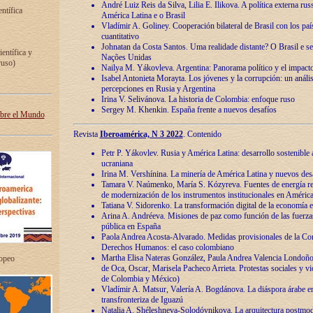
André Luiz Reis da Silva, Lilia E. Ilikova. A política externa ru
entífica
América Latina e o Brasil
Vladímir A. Goliney. Cooperación bilateral de Brasil con los país
cuantitativo
Johnatan da Costa Santos. Uma realidade distante? O Brasil e s
ientífica y
Nações Unidas
ruso)
Nailya M. Yákovleva. Argentina: Panorama político y el impact
Isabel Antonieta Morayta. Los jóvenes y la corrupción: un análi
percepciones en Rusia y Argentina
Irina V. Selivánova. La historia de Colombia: enfoque ruso
Sergey M. Khenkin. España frente a nuevos desafíos
obre el Mundo
Revista
Iberoamérica, N 3 2022
. Contenido
Petr P. Yákovlev. Rusia y América Latina: desarrollo sostenible a 
ucraniana
Irina M. Vershínina. La minería de América Latina y nuevos des
Tamara V. Naúmenko, María S. Kózyreva. Fuentes de energía re
de modernización de los instrumentos institucionales en América
Tatiana V. Sidorenko. La transformación digital de la economía 
Arina A. Andréeva. Misiones de paz como función de las fuerza
pública en España
Paola Andrea Acosta-Alvarado. Medidas provisionales de la Cor
Derechos Humanos: el caso colombiano
Martha Elisa Nateras González, Paula Andrea Valencia Londoñ
ropeo
de Oca, Oscar, Marisela Pacheco Arrieta. Protestas sociales y vi
de Colombia y México)
Vladímir A. Matsur, Valería A. Bogdánova. La diáspora árabe e
transfronteriza de Iguazú
Natalia A. Shéleshneva-Solodóvnikova. La arquitectura postmod