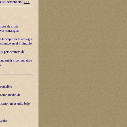
e su centenario
”
>>>
mpos de crisis
vas estrategias
 hincapié en la ecología
onómico en el Triángulo
 y perspectivas del
tar: análisis comparativo
s
ostenible
 como medio de
xicano: un estudio bajo
spaña