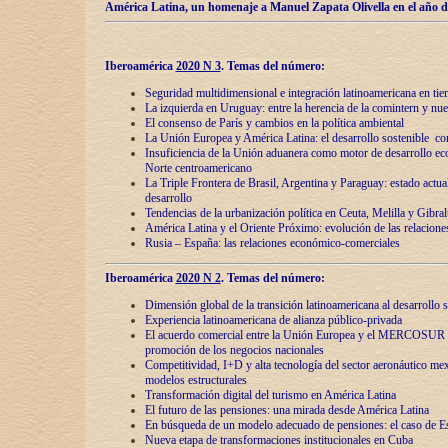
América Latina, un homenaje a Manuel Zapata Olivella en el año d
Iberoamérica
2020 N 3
.
Temas del número:
Seguridad multidimensional e integración latinoamericana en tie
La izquierda en Uruguay: entre la herencia de lа comintern y nue
El consenso de París y cambios en la política ambiental
La Unión Europea y América Latina: el desarrollo sostenible con
Insuficiencia de la Unión aduanera como motor de desarrollo ec
Norte centroamericano
La Triple Frontera de Brasil, Argentina y Paraguay: estado actual
desarrollo
Tendencias de la urbanización política en Ceuta, Melilla y Gibral
América Latina y el Oriente Próximo: evolución de las relacione
Rusia – España: las relaciones económico-comerciales
Iberoamérica
2020 N 2
.
Temas del número:
Dimensión global de la transición latinoamericana al desarrollo s
Experiencia latinoamericana de alianza público-privada
El acuerdo comercial entre la Unión Europea y el MERCOSUR
promoción de los negocios nacionales
Competitividad, I+D y alta tecnología del sector aeronáutico me
modelos estructurales
Transformación digital del turismo en América Latina
El futuro de las pensiones: una mirada desde América Latina
En búsqueda de un modelo adecuado de pensiones: el caso de E
Nueva etapa de transformaciones institucionales en Cuba