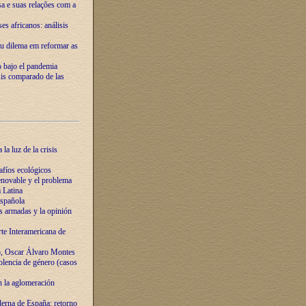
ssa e suas relações com a
es africanos: análisis
eu dilema em reformar as
o bajo el pandemia
sis comparado de las
la luz de la crisis
afíos ecológicos
novable y el problema
 Latina
española
s armadas y la opinión
te Interamericana de
o, Oscar Álvaro Montes
olencia de género (casos
n la aglomeración
erna de España: retorno