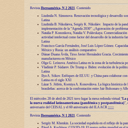
Revista
Iberoamérica, N 2 2021
. Contenido
Liudmila N. Símonova. Renovaciόn tecnolόgica y desarrollo s
Latina
Liudmila B. Nikoláeva, Sergéy K. Nikoláev. Impacto de la pand
implementaciόn de la “Agenda 2030”: ¿Agravaciόn de problemas 
Natalia P. Kononkova, Natalia V. Polávskaya. Comercializaciόn 
actividad intelectual como factor del desarrollo de la industria 
Latina
Francisco García Fernández, José Luis López Gómez. Capacida
México y Rusia: un análisis comparativo
Dánae Duana Ávila, Tirso Javier Hernández Gracia. Crecimiento 
manufacturera en México
Olga G. Leόnova. América Latina en la zona de la turbulencia pol
Vladímir P. Súdarev. De Trump a Biden: evoluciόn de la políti
Latina
Ilya A. Sόkov. Enfόques de EE.UU. y China para colaborar con 
Latina en el siglo XXI
Lázar S. Jéifets, Kseniya A. Konoválova. La lόgica histόrica de l
brasileñas: acerca de la confrontaciόn entre Jair Bolsonaro y Al
El miércoles 28 de abril de 2021 tuvo lugar la mesa redonda virtual “
La 
la nueva realidad latinoamericana (pandémica y postpandémica)
”,
aniversario del CEISAL y el 60 aniversario del ILA ACR
>>>
Revista
Iberoamérica, N 1 2021
. Contenido
Sergéy M. Khenkin. La sociedad española en el reflejo de la pa
Pável A. Kuchínov. COVID-19: El nuevo orden mundial en el t