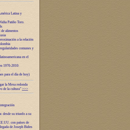
mérica Latina y
idia Patiño Toro.
ls
 de alimentos
usia
roximación a la relación
olombia
 regularidades comunes y
latinoamericana en el
 en 1970-2010:
l
es para el día de hoy)
ugar la Mesa redonda
vo de la cultura”
>>>
integración
 desde su triunfo a su
EE.UU. con países de
llegada de Joseph Biden