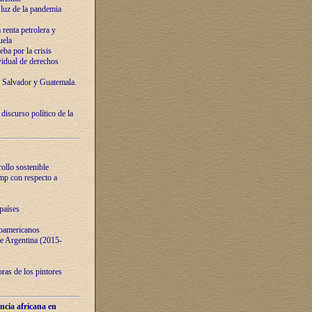
luz de la pandemia
renta petrolera y
uela
ba por la crisis
vidual de derechos
l Salvador y Guatemala.
curso político de la
ollo sostenible
ump con respecto a
países
noamericanos
 de Argentina (2015-
ras de los pintores
ncia africana en