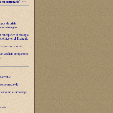
e su centenario
”
>>>
mpos de crisis
vas estrategias
 hincapié en la ecología
onómico en el Triángulo
 y perspectivas del
tar: análisis comparativo
s
ostenible
 como medio de
xicano: un estudio bajo
spaña