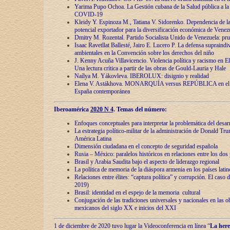
Yarima Pupo Ochoa. La Gestión cubana de la Salud pública a la 
COVID-19
Kleidy Y. Espinoza M., Tatiana V. Sidorenko. Dependencia de la 
potencial exportador para la diversificación económica de Venez
Dmitry M. Rozental. Partido Socialista Unido de Venezuela: prue
Isaac Ravetllat Ballesté, Jairo E. Lucero P. La defensa supraindi
ambientales en la Convención sobre los derechos del niño
J. Kenny Acuña Villavicencio. Violencia política y racismo en E
Una lectura crítica a partir de las obras de Gould-Lauria y Hale
Naílya M. Yákovleva. IBEROLUX: disignio y realidad
Elena V. Astákhova. MONARQUÍA versus REPÚBLICA en el dis
España contemporánea
Iberoamérica
2020 N 4
. Temas del número:
Enfoques conceptuales para interpretar la problemática del desarr
La estrategia político-militar de la administración de Donald Tr
América Latina
Dimensión ciudadana en el concepto de seguridad española
Rusia – México: paralelos históricos en relaciones entre los dos 
Brasil y Arabia Saudita bajo el aspecto de liderazgo regional
La política de memoria de la diáspora armenia en los países lati
Relaciones entre élites: “captura política” y corrupción. El caso
2019)
Brasil: identidad en el espejo de la memoria cultural
Conjugación de las tradiciones universales y nacionales en las ob
mexicanos del siglo XX e inicios del XXI
1 de diciembre de 2020 tuvo lugar la Videoconferencia en línea “
La here