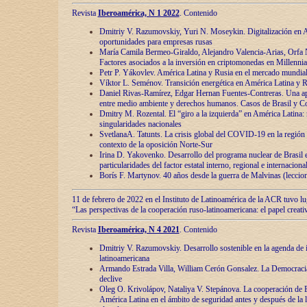
Revista
Iberoamérica, N 1 2022
. Contenido
Dmitriy V. Razumovskiy, Yuri N. Moseykin. Digitalización en A
oportunidades para empresas rusas
María Camila Bermeo-Giraldo, Alejandro Valencia-Arias, Orfa N
Factores asociados a la inversión en criptomonedas en Millennia
Petr P. Yákovlev. América Latina y Rusia en el mercado mundial
Víktor L. Seménov. Transición energética en América Latina y R
Daniel Rivas-Ramírez, Edgar Hernan Fuentes-Contreras. Una ap
entre medio ambiente y derechos humanos. Casos de Brasil y C
Dmitry M. Rozental. El “giro a la izquierda” en América Latina:
singularidades nacionales
SvetlanaA. Tatunts. La crisis global del COVID-19 en la región 
contexto de la oposición Norte-Sur
Irina D. Yakovenko. Desarrollo del programa nuclear de Brasil
particularidades del factor estatal interno, regional e internaciona
Borís F. Martynov. 40 años desde la guerra de Malvinas (leccion
11 de febrero de 2022 en el Instituto de Latinoamérica de la ACR tuvo l
“Las perspectivas de la cooperación ruso-latinoamericana: el papel creati
Revista
Iberoamérica, N 4 2021
. Contenido
Dmitriy V. Razumovskiy. Desarrollo sostenible en la agenda de 
latinoamericana
Armando Estrada Villa, William Cerón Gonsalez. La Democracia:
declive
Oleg O. Krivolápov, Nataliya V. Stepánova. La cooperación de 
América Latina en el ámbito de seguridad antes y después de la 