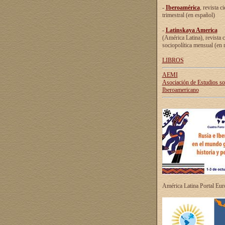
-
Iberoamérica
, revista ci
trimestral (en español)
-
Latinskaya America
(América Latina), revista c
sociopolítica mensual (en 
LIBROS
AEMI
Asociación de Estudios s
Iberoamericano
América Latina Portal Eu