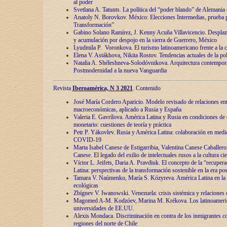
al poder
Svetlana A. Tatunts. La política del “poder blando” de Alemania
Anatoly N. Borovkov. México: Elecciones Intermedias, prueba p
Transformación”
Gabino Solano Ramírez, J. Kenny Acuña Villavicencio. Desplaz
y acumulación por despojo en la sierra de Guerrero, México
Lyudmila P. Voronkova. El turismo latinoamericano frente a la c
Elena V. Astákhova, Nikita Rostov. Tendencias actuales de la pol
Natalia A. Shéleshneva-Solodóvnikova. Arquitectura contemporá
Postmodernidad a la nueva Vanguardia
Revista
Iberoamérica, N 3 2021
. Contenido
José María Cordero Aparicio. Modelo revisado de relaciones ent
macroeconómicas, aplicado a Rusia y España
Valeria E. Gavrílova. América Latina y Rusia en condiciones de d
monetario: cuestiones de teoría y práctica
Petr P. Yákovlev. Rusia y América Latina: colaboración en medi
COVID-19
Marta Isabel Canese de Estigarribia, Valentina Canese Caballero, 
Canese. El legado del exilio de intelectuales rusos a la cultura ci
Víctor L. Jeifets, Daria A. Pravdiuk. El concepto de la “recuper
Latina: perspectivas de la transformación sostenible en la era p
Tamara V. Naúmenko, María S. Kózyreva. América Latina en la 
ecológicas
Zbígnev V. Iwanowski. Venezuela: crisis sistémica y relaciones c
Magomed A-M. Kodzóev, Marina M. Krékova. Los latinoameric
universidades de EE.UU.
Alexis Mondaca. Discriminación en contra de los inmigrantes c
regiones del norte de Chile