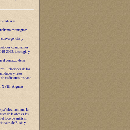
o-militar y
nalismo estratégico:
e convergencias y
étodos cuantitativos
019-2022: ideología y
 el contexto de la
ras. Relaciones de los
unidades y retos
 de tradiciones hispano-
VI-XVIII. Algunas
spañoles, continua la
tica de la obra es las
l foco de análisis.
cionales de Rusia y