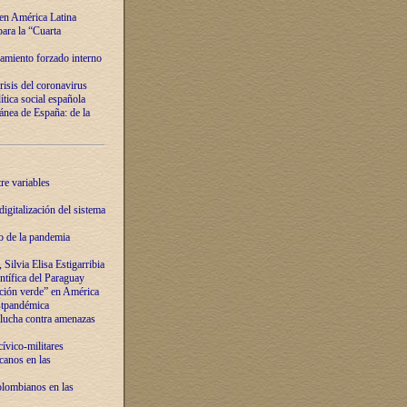
 en América Latina
ara la “Cuarta
amiento forzado interno
risis del coronavirus
ítica social española
nea de España: de la
re variables
igitalización del sistema
o de la pandemia
Silvia Elisa Estigarribia
entífica del Paraguay
ación verde” en América
ostpandémica
lucha contra amenazas
ívico-militares
anos en las
olombianos en las