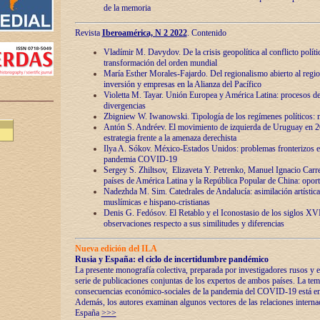
de la memoria
Revista
Iberoamérica, N 2 2022
. Contenido
Vladímir M. Davydov. De la crisis geopolítica al conflicto polític
transformación del orden mundial
María Esther Morales-Fajardo. Del regionalismo abierto al regio
inversión y empresas en la Alianza del Pacífico
Violetta M. Tayar. Unión Europea y América Latina: procesos d
divergencias
Zbigniew W. Iwanowski. Tipología de los regímenes políticos: m
Antón S. Andréev. El movimiento de izquierda de Uruguay en 2
estrategia frente a la amenaza derechista
Ilya A. Sókov. México-Estados Unidos: problemas fronterizos en
pandemia COVID-19
Sergey S. Zhiltsov, Elizaveta Y. Petrenko, Manuel Ignacio Carre
países de América Latina y la República Popular de China: oport
Nadezhda M. Sim. Catedrales de Andalucía: asimilación artística
muslímicas e hispano-cristianas
Denis G. Fedósov. El Retablo y el Iconostasio de los siglos X
observaciones respecto a sus similitudes y diferencias
Nueva edición del ILA
Rusia y España: el ciclo de incertidumbre pandémico
La presente monografía colectiva, preparada por investigadores rusos y e
serie de publicaciones conjuntas de los expertos de ambos países. La temá
consecuencias económico-sociales de la pandemia del COVID-19 está en e
Además, los autores examinan algunos vectores de las relaciones interna
España
>>>