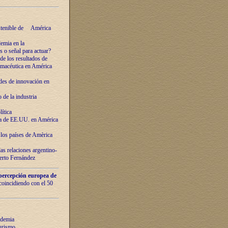
ostenible de América
emia en la
o señal para actuar?
de los resultados de
farmacéutica en América
des de innovaciόn en
de la industria
ítica
ca de EE.UU. en América
los países de Amèrica
as relaciones argentino-
berto Fernández
percepción europea de
 coincidiendo con el 50
ndemia
urismo