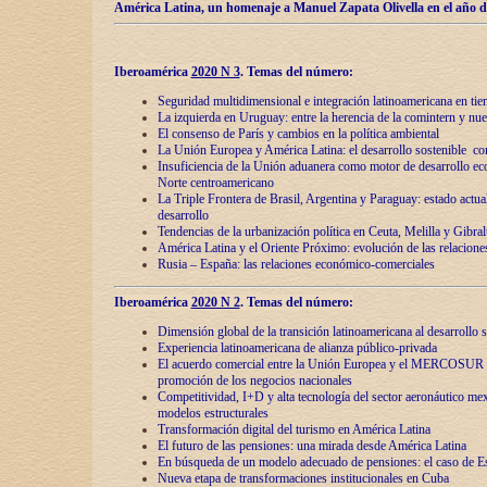
América Latina, un homenaje a Manuel Zapata Olivella en el año d
Iberoamérica
2020 N 3
.
Temas del número:
Seguridad multidimensional e integración latinoamericana en tie
La izquierda en Uruguay: entre la herencia de lа comintern y nue
El consenso de París y cambios en la política ambiental
La Unión Europea y América Latina: el desarrollo sostenible con
Insuficiencia de la Unión aduanera como motor de desarrollo ec
Norte centroamericano
La Triple Frontera de Brasil, Argentina y Paraguay: estado actual
desarrollo
Tendencias de la urbanización política en Ceuta, Melilla y Gibral
América Latina y el Oriente Próximo: evolución de las relacione
Rusia – España: las relaciones económico-comerciales
Iberoamérica
2020 N 2
.
Temas del número:
Dimensión global de la transición latinoamericana al desarrollo s
Experiencia latinoamericana de alianza público-privada
El acuerdo comercial entre la Unión Europea y el MERCOSUR
promoción de los negocios nacionales
Competitividad, I+D y alta tecnología del sector aeronáutico me
modelos estructurales
Transformación digital del turismo en América Latina
El futuro de las pensiones: una mirada desde América Latina
En búsqueda de un modelo adecuado de pensiones: el caso de E
Nueva etapa de transformaciones institucionales en Cuba