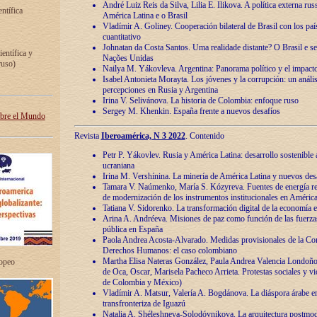
André Luiz Reis da Silva, Lilia E. Ilikova. A política externa ru
entífica
América Latina e o Brasil
Vladímir A. Goliney. Cooperación bilateral de Brasil con los país
cuantitativo
Johnatan da Costa Santos. Uma realidade distante? O Brasil e s
ientífica y
Nações Unidas
ruso)
Nailya M. Yákovleva. Argentina: Panorama político y el impact
Isabel Antonieta Morayta. Los jóvenes y la corrupción: un análi
percepciones en Rusia y Argentina
Irina V. Selivánova. La historia de Colombia: enfoque ruso
Sergey M. Khenkin. España frente a nuevos desafíos
obre el Mundo
Revista
Iberoamérica, N 3 2022
. Contenido
Petr P. Yákovlev. Rusia y América Latina: desarrollo sostenible a 
ucraniana
Irina M. Vershínina. La minería de América Latina y nuevos des
Tamara V. Naúmenko, María S. Kózyreva. Fuentes de energía re
de modernización de los instrumentos institucionales en América
Tatiana V. Sidorenko. La transformación digital de la economía 
Arina A. Andréeva. Misiones de paz como función de las fuerza
pública en España
Paola Andrea Acosta-Alvarado. Medidas provisionales de la Cor
Derechos Humanos: el caso colombiano
Martha Elisa Nateras González, Paula Andrea Valencia Londoñ
ropeo
de Oca, Oscar, Marisela Pacheco Arrieta. Protestas sociales y vi
de Colombia y México)
Vladímir A. Matsur, Valería A. Bogdánova. La diáspora árabe e
transfronteriza de Iguazú
Natalia A. Shéleshneva-Solodóvnikova. La arquitectura postmod