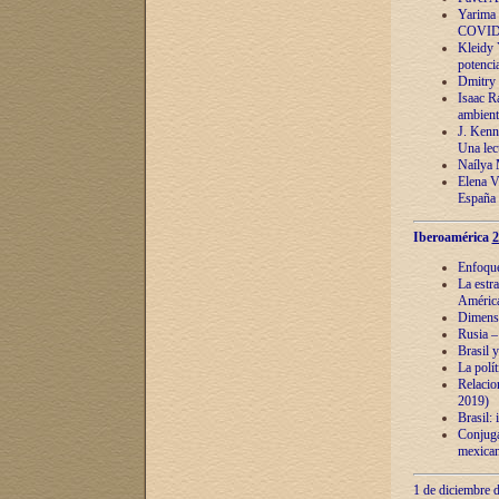
Yarima 
COVID
Kleidy 
potenci
Dmitry 
Isaac Ra
ambient
J. Kenn
Una lect
Naílya 
Elena 
España
Iberoamérica
2
Enfoques
La estr
América
Dimensi
Rusia – 
Brasil y
La polí
Relacion
2019)
Brasil: 
Conjugac
mexican
1 de diciembre d