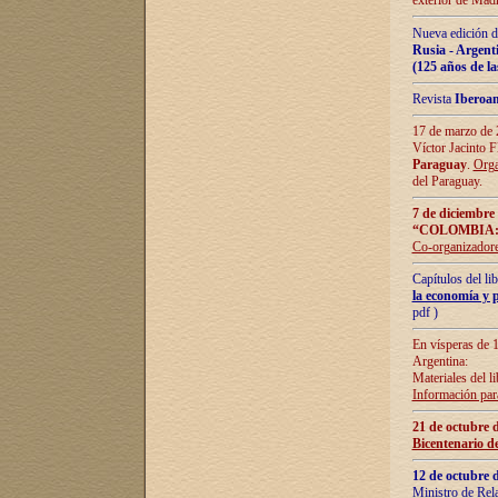
exterior de Madr
Nueva edición d
Rusia - Argent
(125 años de la
Revista
Iberoa
17 de marzo de 2
Víctor Jacinto 
Paraguay
.
Orga
del Paraguay.
7 de diciembre
“COLOMBIA:
Co-organizador
Capítulos del l
la economía y p
pdf )
En vísperas de 1
Argentina:
Materiales del li
Información para
21 de octubre 
Bicentenario d
12 de octubre 
Ministro de Rel