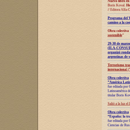
Nuevo libro en
Boris Koval.
He
// Editora Alfa-
Programa del 
camino a la coo
Obra colectiva
sostenible
"
29-30 de ma
(ILA-CONSULT
organizó ronda
argentinas de v
Terrorismo tra
internaciona
l 
Obra colectiva
”América Latin
fue editada por 
Latinoamérica de
titular Boris Ko
Salió a la luz el
Obra colectiva
“España: la tra
fue editada por 
Ciencias de Rus