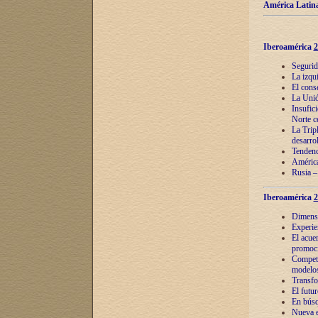
América Latina
Iberoamérica
2
Segurid
La izqu
El cons
La Unió
Insufic
Norte c
La Tripl
desarro
Tendenci
América
Rusia –
Iberoamérica
2
Dimensió
Experie
El acue
promoci
Competi
modelos
Transfo
El futu
En búsq
Nueva e