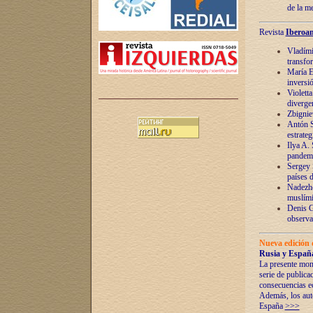
de la m
Revista
Iberoam
Vladímir
transfo
María E
inversi
Violett
diverge
Zbignie
Antón S
estrateg
Ilya A.
pandem
Sergey 
países 
Nadezhd
muslími
Denis G
observac
Nueva edición 
Rusia y España
La presente mono
serie de publica
consecuencias e
Además, los auto
España
>>>