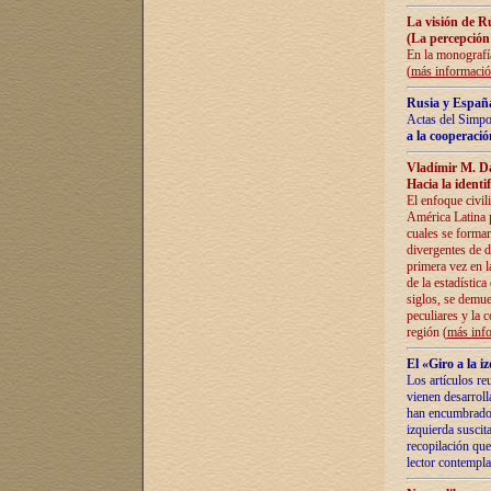
La visión de R
(La percepción
En la monografía
(
más informaci
Rusia y España
Actas del Simpo
a la cooperació
Vladímir M. D
Hacia la identi
El enfoque civil
América Latina pa
cuales se formar
divergentes de d
primera vez en l
de la estadística
siglos, se demue
peculiares y la 
región (
más inf
El «Giro a la 
Los artículos re
vienen desarroll
han encumbrado e
izquierda suscita
recopilación que
lector contempla