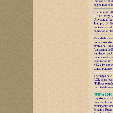
Ibéricos del ILA
página más en la
8 de junio de 20
ILA Dr. Jorge Al
Universidad Aut
Trump». Dr. Ger
Sociedad y Cultu
migración centr
25 y 26 de mayo 
mexicano-estad
motivo de 170 a
Asociación de E
Fundación de Ap
Latinoamérica d
exploración de p
XIX y las consec
contemporáneo
4 de mayo de 201
ACR el profeso
“
Política econó
Facultad de eco
NUEVA EDICI
España y Rusia 
La presente mono
participantes d
España y Rusia f