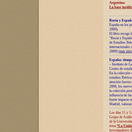
Argentina
:
La base jurídic
Rusia y España
España en los pr
2009).
El libro recoge 
“Rusia y España 
de Estudios Ibér
internacionales 
2009) (
más inf
España: tiempo
– Instituto de L
Centro de estud
En la colección 
estudios Ibérico
atención fueron:
2008, los nuevos
la colección pre
influencia de fac
fuerte impacto en
Madrid, valoran 
Los días 11 y 12
Grupo de Anális
de la Universida
tema
“La Unión
investigadores d