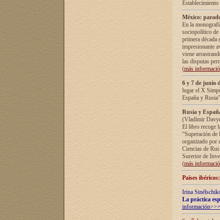
Establecimiento
México: parado
En la monografía
sociopolítico de
primera década d
impresionante a
viene arrastrand
las disputas pe
(
más informaci
6 y 7 de junio 
lugar el X Simp
España y Rusia"
Rusia y España 
(Vladímir Davyd
El libro recoge 
“Superación de l
organizado por e
Ciencias de Rus
Surerior de Inve
(
más informaci
Países ibéricos
Irina Sinélschik
La práctica esp
información>>