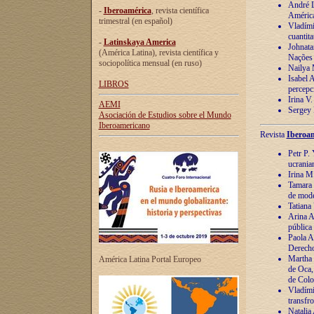
André Lu
-
Iberoamérica
, revista científica
América
trimestral (en español)
Vladímir
cuantita
-
Latinskaya America
Johnata
(América Latina), revista científica y
Nações
sociopolítica mensual (en ruso)
Nailya 
Isabel 
LIBROS
percepc
Irina V
AEMI
Sergey 
Asociación de Estudios sobre el Mundo
Iberoamericano
Revista
Iberoam
Petr P. 
ucrania
Irina M
Tamara 
de mode
Tatiana
Arina A
pública
Paola A
Derecho
Martha 
América Latina Portal Europeo
de Oca,
de Colo
Vladími
transfro
Natalia