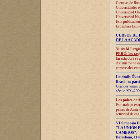
Ciencias de Rus
Universidades e
Universidad Obe
Universidad Na
Esta publicación
Estructura Econ
CURSOS DE 
DE LA ACAD
Yuriy M Lezgi
PERÚ: los rasg
En esta obra se 
Así mismo se est
comerciales exte
Liudmila Ókun
Brasil: as part
Grandes temas da
século XX–2006
Los países de 
Este trabajo exa
países de Améric
actividad de esa
VI Simposio E
"LA UNIÓN 
CAMBIOS"
,
Barcelona, 11 y