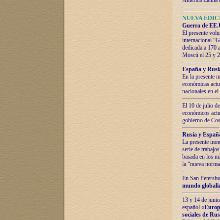
América Latina 
NUEVA EDICI
Guerra de EE.U
El presente volu
internacional “
dedicada a 170 
Moscú el 25 y 
España y Rusia:
En la presente m
económicas actua
nacionales en el
El 10 de julio d
económicos actua
gobierno de Cost
Rusia y España
La presente mono
serie de trabajo
basada en los ma
la “nueva norma
En San Petersbur
mundo globaliza
13 y 14 de junio
español «
Europa
sociales de Ru