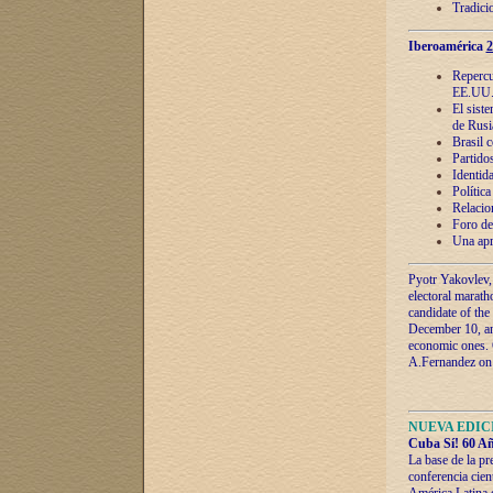
Tradici
Iberoamérica
2
Repercu
EE.UU
El sist
de Rusi
Brasil 
Partidos
Identida
Polític
Relacio
Foro de
Una apr
Pyotr Yakovlev,
electoral marath
candidate of the
December 10, and
economic ones. C
A.Fernandez on t
NUEVA EDICI
Cuba Sí! 60 Añ
La base de la pr
conferencia cien