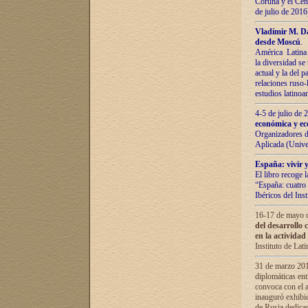
Coruña y el Cent
de julio de 201
Vladímir М. Da
desde Moscú
.
América Latina 
la diversidad se 
actual у lа del p
relaciones ruso-
estudios latino
4-5 de julio de
económica y ec
Organizadores d
Aplicada (Univ
España: vivir y
El libro recoge 
“España: cuatro 
Ibéricos del In
16-17 de mayo d
del desarrollo 
en la actividad
Instituto de La
31 de marzo 2016
diplomáticas en
convoca con el a
inauguró exhibi
de Rusia dedica