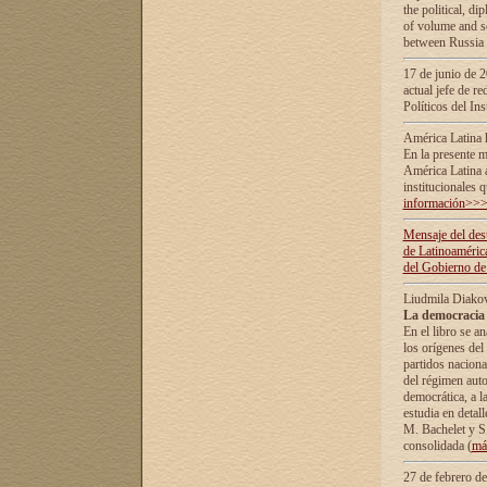
the political, d
of volume and sc
between Russia 
17 de junio de 2
actual jefe de r
Políticos del In
América Latina 
En la presente m
América Latina 
institucionales 
información>>
Mensaje del dest
de Latinoaméric
del Gobierno de
Liudmila Diako
La democracia 
En el libro se a
los orígenes del 
partidos naciona
del régimen auto
democrática, а l
estudia en detall
М. Bachelet у S.
consolidada (
má
27 de febrero d