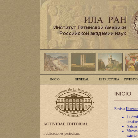
INICIO
GENERAL
ESTRUCTURA
INVESTI
INICIO
Revista
Iberoam
Liudmil
desafíos
ACTIVIDAD EDITORIAL
Natalia
Marcos A
Publicaciones periódicas:
exterio