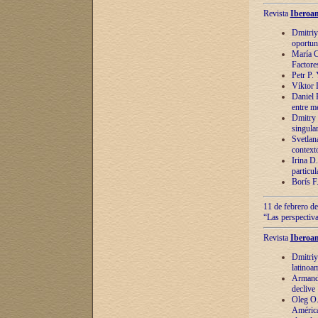
Revista
Iberoam
Dmitriy
oportun
María C
Factore
Petr P.
Víktor 
Daniel 
entre m
Dmitry 
singula
Svetlan
context
Irina D
particul
Borís F
11 de febrero de
“Las perspectiva
Revista
Iberoam
Dmitriy
latinoa
Armando
declive
Oleg O.
América