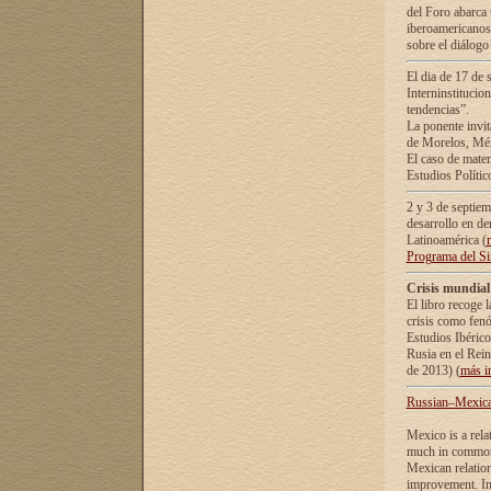
del Foro abarca 
iberoamericanos 
sobre el diálogo 
El dia de 17 de 
Interninstitucio
tendencias”.
La ponente inv
de Morelos, Méx
El caso de mate
Estudios Polític
2 y 3 de septie
desarrollo en de
Latinoamérica (
Programa del S
Crisis mundial
El libro recoge 
crisis como fen
Estudios Ibérico
Rusia en el Rei
de 2013) (
más i
Russian–Mexican
Mexico is a rela
much in common i
Mexican relation
improvement. In 