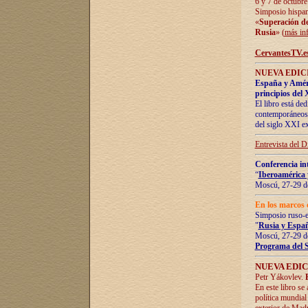
6 y 7 de octubre
Simposio hispan
«
Superación de 
Rusia
» (
más in
CervantesTV.e
NUEVA EDICI
España y Améric
principios del 
El libro está de
contemporáneos -
del siglo XXI ex
Entrevista del 
Conferencia in
“
Iberoamérica 
Moscú, 27-29 de
En los marcos 
Simposio ruso-
"
Rusia y Españ
Moscú, 27-29 de
Programa del 
NUEVA EDIC
Petr Yákovlev.
En este libro se
política mundial