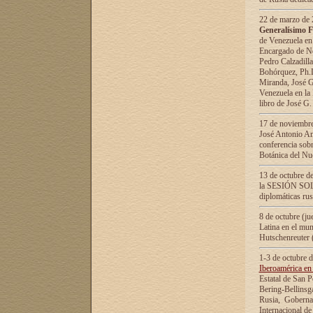
22 de marzo de 2
Generalísimo F
de Venezuela en
Encargado de Neg
Pedro Calzadilla
Bohórquez, Ph.D.
Miranda, José G
Venezuela en la 
libro de José G
17 de noviembre
José Antonio Am
conferencia sobr
Botánica del Nu
13 de octubre de
la SESIÓN SOLEM
diplomáticas rus
8 de octubre (j
Latina en el mun
Hutschenreuter 
1-3 de octubre 
Iberoamérica en 
Estatal de San P
Bering-Bellinsg
Rusia, Gobernac
Internacional de