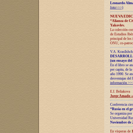
Leonardo Alm
foto>>>)
NUEVA EDIC
“Alianza de Civi
Yakovlev.
La colección con
de Estudios Ibér
principal de los
ONU, co-patroci
V.A. Krasílshch
DESARROLLO
(un ensayo del 
En el libro se a
per capita, de l
año 1990. Se ana
desventajas del 
información >>
E.I. Beliakova
Jorge Amado «r
Conferencia cien
“Rusia en el g
Se organiza por 
Universidad Rus
Noviembre de 
En vísperas de
1