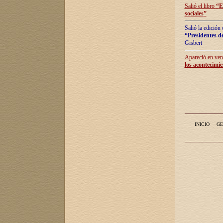
Salió el libro
“
E
sociales
”
Salió la edición
“Presidentes de
Gisbert
Apareció en vent
los acontecimie
INICIO
GE