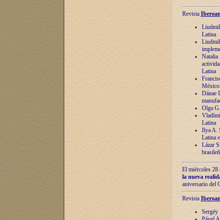
Revista
Iberoam
Liudmil
Latina
Liudmil
impleme
Natalia
activida
Latina
Francis
México 
Dánae D
manufac
Olga G.
Vladími
Latina
Ilya A.
Latina 
Lázar S.
brasile
El miércoles 28 
la nueva reali
aniversario del
Revista
Iberoam
Sergéy 
Pável A