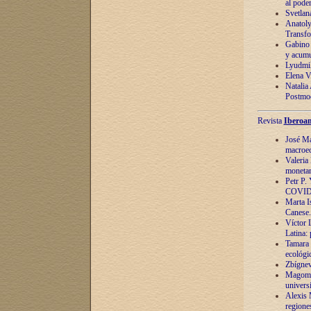
al pode
Svetlan
Anatoly
Transfo
Gabino 
y acumu
Lyudmil
Elena V.
Natalia
Postmod
Revista
Iberoam
José Ma
macroec
Valeria
monetari
Petr P.
COVID
Marta Is
Canese. 
Víctor 
Latina:
Tamara 
ecológi
Zbígnev
Magomed
univers
Alexis 
regiones