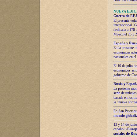
América Latina 
NUEVA EDICI
Guerra de EE.U
El presente volu
internacional “
dedicada a 170 
Moscú el 25 y 
España y Rusia:
En la presente m
económicas actua
nacionales en el
El 10 de julio d
económicos actua
gobierno de Cost
Rusia y España
La presente mono
serie de trabajo
basada en los ma
la “nueva norma
En San Petersbur
mundo globaliza
13 y 14 de junio
español «
Europa
sociales de Ru