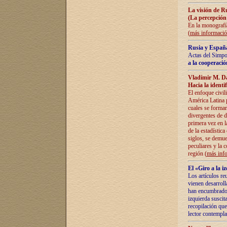
La visión de R
(La percepción
En la monografía
(
más informaci
Rusia y España
Actas del Simpo
a la cooperació
Vladímir M. D
Hacia la identi
El enfoque civil
América Latina pa
cuales se formar
divergentes de d
primera vez en l
de la estadística
siglos, se demue
peculiares y la 
región (
más inf
El «Giro a la 
Los artículos re
vienen desarroll
han encumbrado e
izquierda suscita
recopilación que
lector contempla