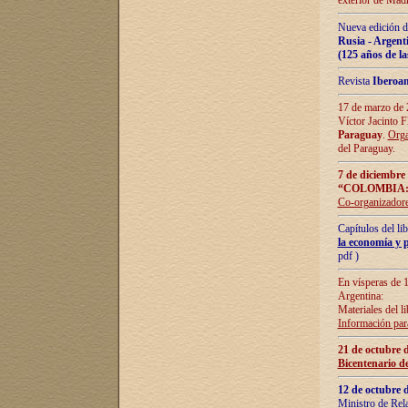
exterior de Madr
Nueva edición d
Rusia - Argent
(125 años de la
Revista
Iberoa
17 de marzo de 2
Víctor Jacinto 
Paraguay
.
Orga
del Paraguay.
7 de diciembre
“COLOMBIA:
Co-organizador
Capítulos del l
la economía y p
pdf )
En vísperas de 1
Argentina:
Materiales del li
Información para
21 de octubre 
Bicentenario d
12 de octubre 
Ministro de Rel