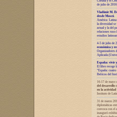
Coruña y el Cent
de julio de 201
Vladímir М. Da
desde Moscú
.
América Latina 
la diversidad se 
actual у lа del p
relaciones ruso-
estudios latino
4-5 de julio de
económica y ec
Organizadores d
Aplicada (Univ
España: vivir y
El libro recoge 
“España: cuatro 
Ibéricos del In
16-17 de mayo d
del desarrollo 
en la actividad
Instituto de La
31 de marzo 2016
diplomáticas en
convoca con el a
inauguró exhibi
de Rusia dedica