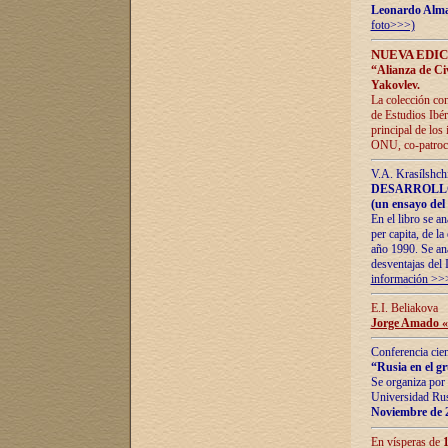
Leonardo Alm
foto>>>)
NUEVA EDIC
“Alianza de Civi
Yakovlev.
La colección con
de Estudios Ibér
principal de los
ONU, co-patroci
V.A. Krasílshch
DESARROLLO
(un ensayo del 
En el libro se a
per capita, de l
año 1990. Se ana
desventajas del 
información >>
E.I. Beliakova
Jorge Amado «r
Conferencia cien
“Rusia en el g
Se organiza por 
Universidad Rus
Noviembre de 
En vísperas de
1