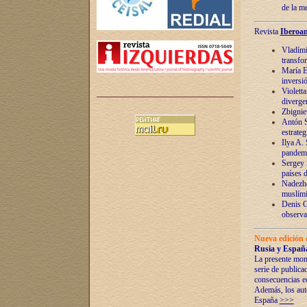
de la m
Revista
Iberoam
Vladímir
transfo
María E
inversi
Violett
diverge
Zbignie
Antón S
estrateg
Ilya A.
pandem
Sergey 
países 
Nadezhd
muslími
Denis G
observac
Nueva edición 
Rusia y España
La presente mono
serie de publica
consecuencias e
Además, los auto
España
>>>