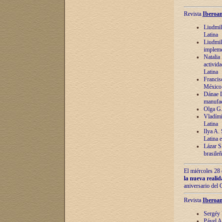
Revista
Iberoam
Liudmil
Latina
Liudmil
impleme
Natalia
activida
Latina
Francis
México 
Dánae D
manufac
Olga G.
Vladími
Latina
Ilya A.
Latina 
Lázar S.
brasile
El miércoles 28 
la nueva reali
aniversario del
Revista
Iberoam
Sergéy 
Pável A