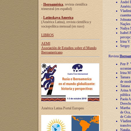
André Lu
-
Iberoamérica
, revista científica
América
trimestral (en español)
Vladímir
cuantita
-
Latinskaya America
Johnata
(América Latina), revista científica y
Nações
sociopolítica mensual (en ruso)
Nailya 
Isabel 
LIBROS
percepc
Irina V
AEMI
Sergey 
Asociación de Estudios sobre el Mundo
Iberoamericano
Revista
Iberoam
Petr P. 
ucrania
Irina M
Tamara 
de mode
Tatiana
Arina A
pública
Paola A
Derecho
Martha 
América Latina Portal Europeo
de Oca,
de Colo
Vladími
transfro
Natalia