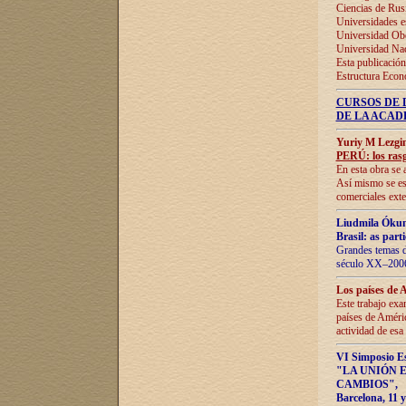
Ciencias de Rus
Universidades e
Universidad Obe
Universidad Na
Esta publicación
Estructura Econ
CURSOS DE 
DE LA ACAD
Yuriy M Lezgi
PERÚ: los rasg
En esta obra se 
Así mismo se est
comerciales exte
Liudmila Ókun
Brasil: as part
Grandes temas da
século XX–2006
Los países de 
Este trabajo exa
países de Améric
actividad de esa
VI Simposio E
"LA UNIÓN 
CAMBIOS"
,
Barcelona, 11 y