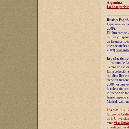
Argentina
:
La base jurídic
Rusia y España
España en los pr
2009).
El libro recoge 
“Rusia y España 
de Estudios Ibér
internacionales 
2009) (
más inf
España: tiempo
– Instituto de L
Centro de estud
En la colección 
estudios Ibérico
atención fueron:
2008, los nuevos
la colección pre
influencia de fac
fuerte impacto en
Madrid, valoran 
Los días 11 y 12
Grupo de Anális
de la Universida
tema
“La Unión
investigadores d