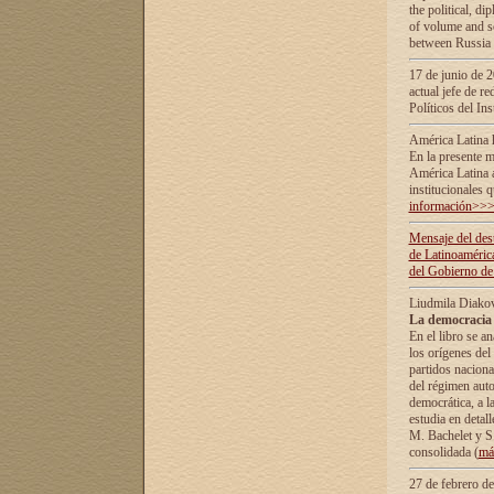
the political, d
of volume and sc
between Russia 
17 de junio de 2
actual jefe de r
Políticos del In
América Latina 
En la presente m
América Latina 
institucionales 
información>>
Mensaje del dest
de Latinoaméric
del Gobierno de
Liudmila Diako
La democracia 
En el libro se a
los orígenes del 
partidos naciona
del régimen auto
democrática, а l
estudia en detall
М. Bachelet у S.
consolidada (
má
27 de febrero d