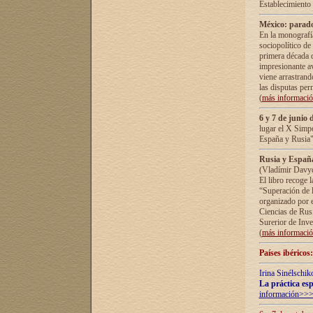
Establecimiento
México: parado
En la monografía
sociopolítico de
primera década d
impresionante a
viene arrastrand
las disputas pe
(
más informaci
6 y 7 de junio 
lugar el X Simp
España y Rusia"
Rusia y España 
(Vladímir Davyd
El libro recoge 
“Superación de l
organizado por e
Ciencias de Rus
Surerior de Inve
(
más informaci
Países ibéricos
Irina Sinélschik
La práctica esp
información>>