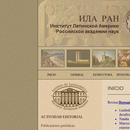
INICIO
GENERAL
ESTRUCTURA
INVESTI
INICIO
Revista
Iberoam
Liudmil
desafíos
ACTIVIDAD EDITORIAL
Natalia
Marcos A
Publicaciones periódicas:
exterio