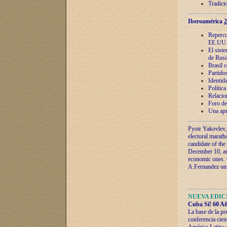
Tradici
Iberoamérica
2
Repercu
EE.UU
El sist
de Rusi
Brasil 
Partidos
Identida
Polític
Relacio
Foro de
Una apr
Pyotr Yakovlev,
electoral marath
candidate of the
December 10, and
economic ones. C
A.Fernandez on t
NUEVA EDICI
Cuba Sí! 60 Añ
La base de la pr
conferencia cien