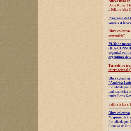
Nuevo libro en
Boris Koval.
He
// Editora Alfa-
Programa del 
camino a la coo
Obra colectiva
sostenible
"
29-30 de ma
(ILA-CONSULT
organizó ronda
argentinas de v
Terrorismo tra
internaciona
l 
Obra colectiva
”América Latin
fue editada por 
Latinoamérica de
titular Boris Ko
Salió a la luz el
Obra colectiva
“España: la tra
fue editada por 
Ciencias de Rus