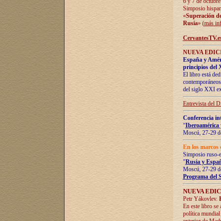
6 y 7 de octubre
Simposio hispan
«
Superación de 
Rusia
» (
más in
CervantesTV.e
NUEVA EDICI
España y Améric
principios del 
El libro está de
contemporáneos -
del siglo XXI ex
Entrevista del 
Conferencia in
“
Iberoamérica 
Moscú, 27-29 de
En los marcos 
Simposio ruso-
"
Rusia y Españ
Moscú, 27-29 de
Programa del 
NUEVA EDIC
Petr Yákovlev.
En este libro se
política mundial