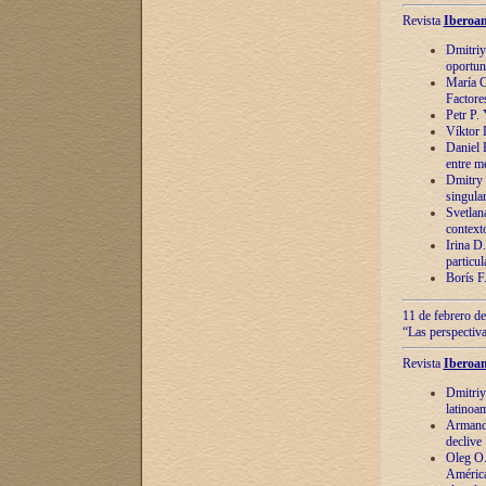
Revista
Iberoam
Dmitriy
oportun
María C
Factore
Petr P.
Víktor 
Daniel 
entre m
Dmitry 
singula
Svetlan
context
Irina D
particul
Borís F
11 de febrero de
“Las perspectiva
Revista
Iberoam
Dmitriy
latinoa
Armando
declive
Oleg O.
América