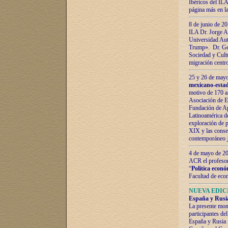
Ibéricos del ILA
página más en la
8 de junio de 20
ILA Dr. Jorge Al
Universidad Aut
Trump». Dr. Ger
Sociedad y Cultu
migración centr
25 y 26 de mayo 
mexicano-estad
motivo de 170 a
Asociación de E
Fundación de Ap
Latinoamérica d
exploración de p
XIX y las consec
contemporáneo
4 de mayo de 201
ACR el profeso
“
Política econó
Facultad de eco
NUEVA EDICI
España y Rusia 
La presente mono
participantes d
España y Rusia f