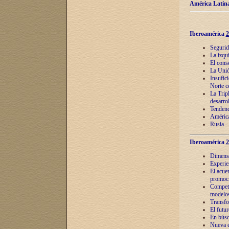
América Latina
Iberoamérica
2
Segurid
La izqu
El cons
La Unió
Insufic
Norte c
La Tripl
desarro
Tendenci
América
Rusia –
Iberoamérica
2
Dimensió
Experie
El acue
promoci
Competi
modelos
Transfo
El futu
En búsq
Nueva e