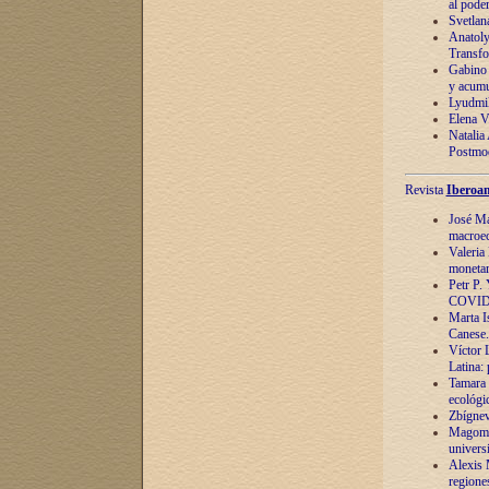
al pode
Svetlan
Anatoly
Transfo
Gabino 
y acumu
Lyudmil
Elena V.
Natalia
Postmod
Revista
Iberoam
José Ma
macroec
Valeria
monetari
Petr P.
COVID
Marta Is
Canese. 
Víctor 
Latina:
Tamara 
ecológi
Zbígnev
Magomed
univers
Alexis 
regiones