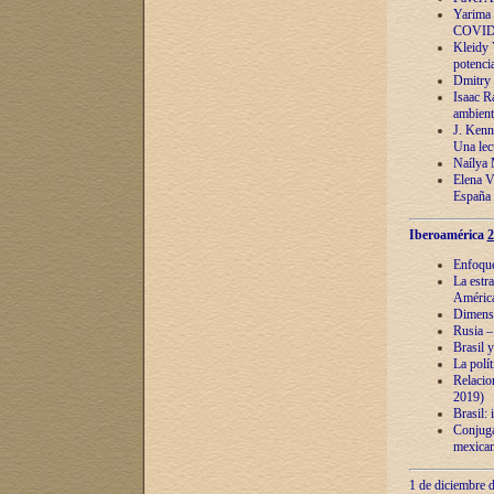
Yarima 
COVID
Kleidy 
potenci
Dmitry 
Isaac Ra
ambient
J. Kenn
Una lect
Naílya 
Elena 
España
Iberoamérica
2
Enfoques
La estr
América
Dimensi
Rusia – 
Brasil y
La polí
Relacion
2019)
Brasil: 
Conjugac
mexican
1 de diciembre d