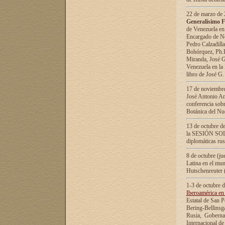
22 de marzo de 2
Generalísimo F
de Venezuela en
Encargado de Neg
Pedro Calzadilla
Bohórquez, Ph.D.
Miranda, José G
Venezuela en la 
libro de José G
17 de noviembre
José Antonio Am
conferencia sobr
Botánica del Nu
13 de octubre de
la SESIÓN SOLEM
diplomáticas rus
8 de octubre (j
Latina en el mun
Hutschenreuter 
1-3 de octubre 
Iberoamérica en 
Estatal de San P
Bering-Bellinsg
Rusia, Gobernac
Internacional de