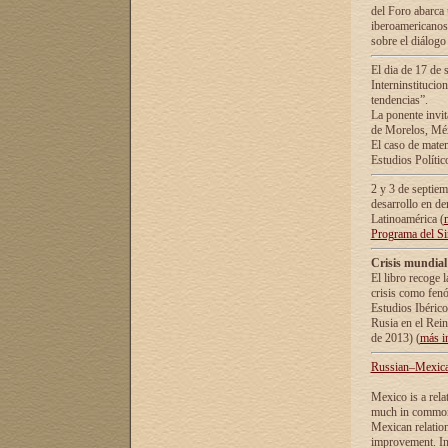
del Foro abarca 
iberoamericanos 
sobre el diálogo 
El dia de 17 de 
Interninstitucio
tendencias”.
La ponente inv
de Morelos, Méx
El caso de mate
Estudios Polític
2 y 3 de septie
desarrollo en de
Latinoamérica (
Programa del S
Crisis mundial
El libro recoge 
crisis como fen
Estudios Ibérico
Rusia en el Rei
de 2013) (
más i
Russian–Mexican
Mexico is a rela
much in common i
Mexican relation
improvement. In 