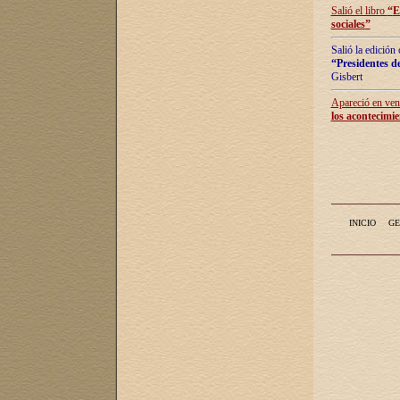
Salió el libro
“
E
sociales
”
Salió la edición
“Presidentes de
Gisbert
Apareció en vent
los acontecimie
INICIO
GE