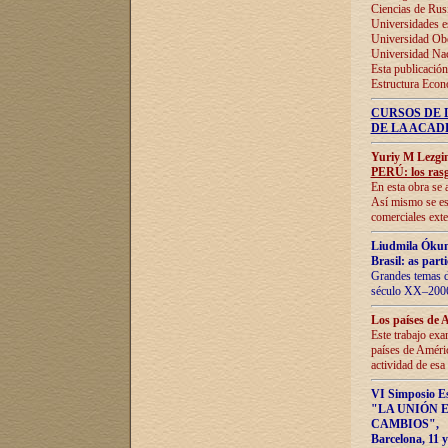
Ciencias de Rus
Universidades e
Universidad Obe
Universidad Na
Esta publicación
Estructura Econ
CURSOS DE 
DE LA ACAD
Yuriy M Lezgi
PERÚ: los rasg
En esta obra se 
Así mismo se est
comerciales exte
Liudmila Ókun
Brasil: as part
Grandes temas da
século XX–2006
Los países de 
Este trabajo exa
países de Améric
actividad de esa
VI Simposio E
"LA UNIÓN 
CAMBIOS"
,
Barcelona, 11 y