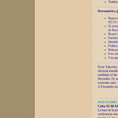
Tradici
Iberoamérica
2
Repercu
EE.UU
El sist
de Rusi
Brasil 
Partidos
Identida
Polític
Relacio
Foro de
Una apr
Pyotr Yakovlev,
electoral marath
candidate of the
December 10, and
economic ones. C
A.Fernandez on t
NUEVA EDICI
Cuba Sí! 60 Añ
La base de la pr
conferencia cien