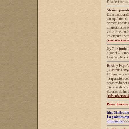
Establecimiento
México: parado
En la monografía
sociopolítico de
primera década d
impresionante a
viene arrastrand
las disputas pe
(
más informaci
6 y 7 de junio 
lugar el X Simp
España y Rusia"
Rusia y España 
(Vladímir Davyd
El libro recoge 
“Superación de l
organizado por e
Ciencias de Rus
Surerior de Inve
(
más informaci
Países ibéricos
Irina Sinélschik
La práctica esp
información>>