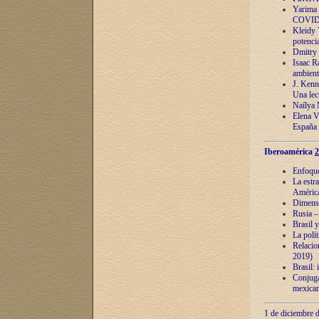
Yarima 
COVID
Kleidy 
potenci
Dmitry 
Isaac Ra
ambient
J. Kenn
Una lect
Naílya 
Elena 
España
Iberoamérica
2
Enfoques
La estr
América
Dimensi
Rusia – 
Brasil y
La polí
Relacion
2019)
Brasil: 
Conjugac
mexican
1 de diciembre d