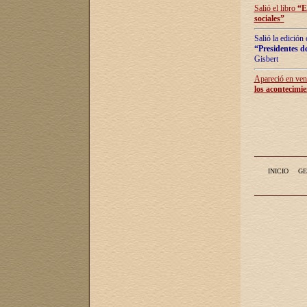
Salió el libro
“
E
sociales
”
Salió la edición
“Presidentes de
Gisbert
Apareció en vent
los acontecimie
INICIO
GE