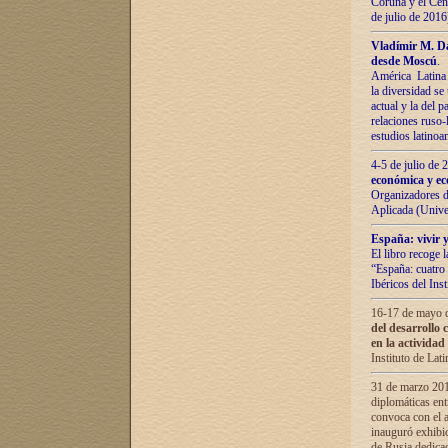
Coruña y el Cent
de julio de 201
Vladímir М. Da
desde Moscú
.
América Latina 
la diversidad se 
actual у lа del p
relaciones ruso-
estudios latino
4-5 de julio de
económica y ec
Organizadores d
Aplicada (Univ
España: vivir y
El libro recoge 
“España: cuatro 
Ibéricos del In
16-17 de mayo d
del desarrollo 
en la actividad
Instituto de La
31 de marzo 2016
diplomáticas en
convoca con el a
inauguró exhibi
de Rusia dedica