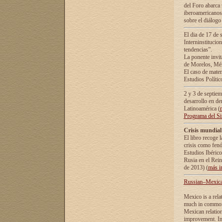
del Foro abarca 
iberoamericanos 
sobre el diálogo 
El dia de 17 de 
Interninstitucio
tendencias”.
La ponente inv
de Morelos, Méx
El caso de mate
Estudios Polític
2 y 3 de septie
desarrollo en de
Latinoamérica (
Programa del S
Crisis mundial
El libro recoge 
crisis como fen
Estudios Ibérico
Rusia en el Rei
de 2013) (
más i
Russian–Mexican
Mexico is a rela
much in common i
Mexican relation
improvement. In 