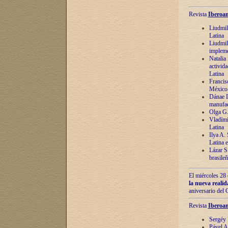
Revista
Iberoam
Liudmil
Latina
Liudmil
impleme
Natalia
activida
Latina
Francis
México 
Dánae D
manufac
Olga G.
Vladími
Latina
Ilya A.
Latina 
Lázar S.
brasile
El miércoles 28 
la nueva reali
aniversario del
Revista
Iberoam
Sergéy 
Pável A