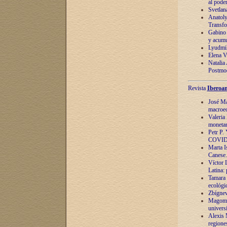
al pode
Svetlan
Anatoly
Transfo
Gabino 
y acumu
Lyudmil
Elena V.
Natalia
Postmod
Revista
Iberoam
José Ma
macroec
Valeria
monetari
Petr P.
COVID
Marta Is
Canese. 
Víctor 
Latina:
Tamara 
ecológi
Zbígnev
Magomed
univers
Alexis 
regiones