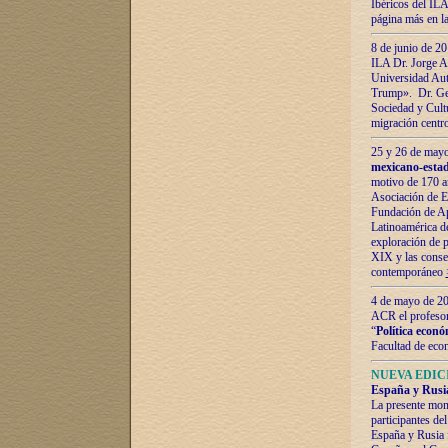
Ibéricos del ILA
página más en la
8 de junio de 20
ILA Dr. Jorge Al
Universidad Aut
Trump». Dr. Ger
Sociedad y Cultu
migración centr
25 y 26 de mayo 
mexicano-estad
motivo de 170 a
Asociación de E
Fundación de Ap
Latinoamérica d
exploración de p
XIX y las consec
contemporáneo
4 de mayo de 201
ACR el profeso
“
Política econó
Facultad de eco
NUEVA EDICI
España y Rusia 
La presente mono
participantes d
España y Rusia f