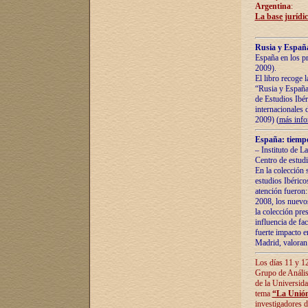
Argentina
:
La base jurídic
Rusia y España
España en los pr
2009).
El libro recoge 
“Rusia y España 
de Estudios Ibér
internacionales 
2009) (
más inf
España: tiempo
– Instituto de L
Centro de estud
En la colección 
estudios Ibérico
atención fueron:
2008, los nuevos
la colección pre
influencia de fac
fuerte impacto en
Madrid, valoran 
Los días 11 y 12
Grupo de Anális
de la Universida
tema
“La Unión
investigadores d