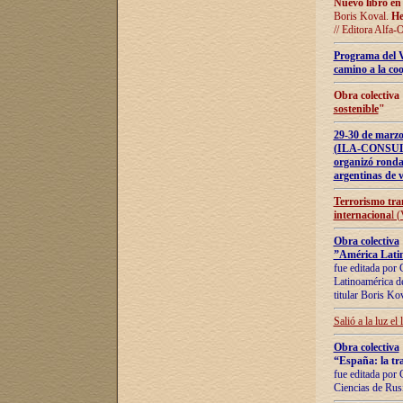
Nuevo libro en
Boris Koval.
He
// Editora Alfa-
Programa del 
camino a la coo
Obra colectiva
sostenible
"
29-30 de ma
(ILA-CONSULT
organizó ronda
argentinas de v
Terrorismo tra
internaciona
l 
Obra colectiva
”América Latin
fue editada por 
Latinoamérica de
titular Boris Ko
Salió a la luz el
Obra colectiva
“España: la tra
fue editada por 
Ciencias de Rus