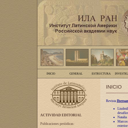
INICIO
GENERAL
ESTRUCTURA
INVESTI
INICIO
Revista
Iberoam
Liudmil
desafíos
ACTIVIDAD EDITORIAL
Natalia
Marcos A
Publicaciones periódicas:
exterio