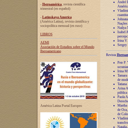
André Lu
-
Iberoamérica
, revista científica
América
trimestral (en español)
Vladímir
cuantita
-
Latinskaya America
Johnata
(América Latina), revista científica y
Nações
sociopolítica mensual (en ruso)
Nailya 
Isabel 
LIBROS
percepc
Irina V
AEMI
Sergey 
Asociación de Estudios sobre el Mundo
Iberoamericano
Revista
Iberoam
Petr P. 
ucrania
Irina M
Tamara 
de mode
Tatiana
Arina A
pública
Paola A
Derecho
Martha 
América Latina Portal Europeo
de Oca,
de Colo
Vladími
transfro
Natalia