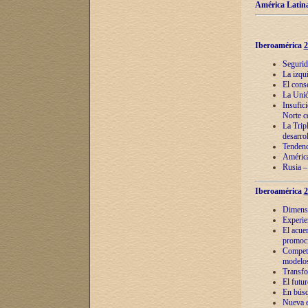
América Latina
Iberoamérica
2
Segurid
La izqu
El cons
La Unió
Insufic
Norte c
La Tripl
desarro
Tendenci
América
Rusia –
Iberoamérica
2
Dimensió
Experie
El acue
promoci
Competi
modelos
Transfo
El futu
En búsq
Nueva e