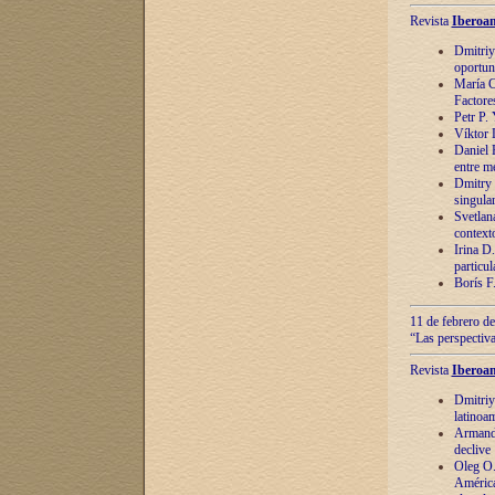
Revista
Iberoam
Dmitriy
oportun
María C
Factore
Petr P.
Víktor 
Daniel 
entre m
Dmitry 
singula
Svetlan
context
Irina D
particul
Borís F
11 de febrero de
“Las perspectiva
Revista
Iberoam
Dmitriy
latinoa
Armando
declive
Oleg O.
América