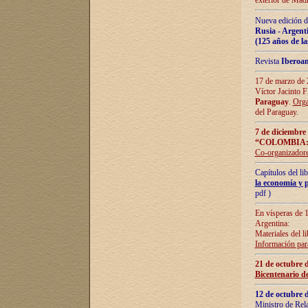
exterior de Madr
Nueva edición d
Rusia - Argent
(125 años de la
Revista
Iberoa
17 de marzo de 2
Víctor Jacinto 
Paraguay
.
Orga
del Paraguay.
7 de diciembre
“COLOMBIA:
Co-organizador
Capítulos del l
la economía y p
pdf )
En vísperas de 1
Argentina:
Materiales del li
Información para
21 de octubre 
Bicentenario d
12 de octubre 
Ministro de Rel