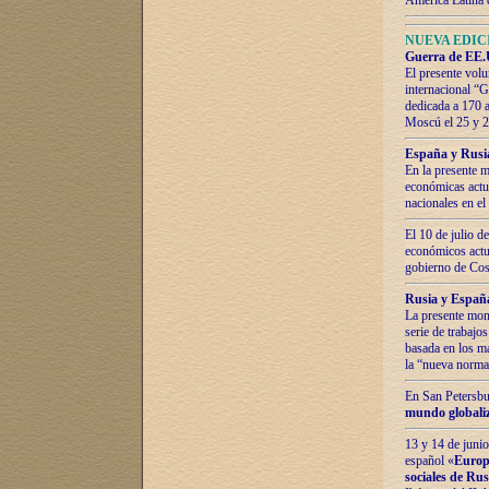
América Latina 
NUEVA EDICI
Guerra de EE.U
El presente volu
internacional “
dedicada a 170 
Moscú el 25 y 
España y Rusia:
En la presente m
económicas actua
nacionales en el
El 10 de julio d
económicos actua
gobierno de Cost
Rusia y España
La presente mono
serie de trabajo
basada en los ma
la “nueva norma
En San Petersbur
mundo globaliza
13 y 14 de junio
español «
Europa
sociales de Ru