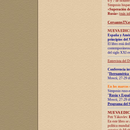
6 y 7 de octubre
Simposio hispan
«
Superación de 
Rusia
» (
más in
CervantesTV.e
NUEVA EDICI
España y Améric
principios del 
El libro está de
contemporáneos -
del siglo XXI ex
Entrevista del 
Conferencia in
“
Iberoamérica 
Moscú, 27-29 de
En los marcos 
Simposio ruso-
"
Rusia y Españ
Moscú, 27-29 de
Programa del 
NUEVA EDIC
Petr Yákovlev.
En este libro se
política mundial