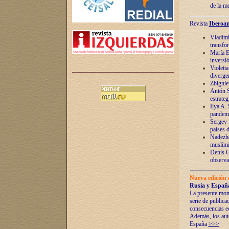
de la m
Revista
Iberoam
Vladímir
transfo
María E
inversi
Violett
diverge
Zbignie
Antón S
estrateg
Ilya A.
pandem
Sergey 
países 
Nadezhd
muslími
Denis G
observac
Nueva edición 
Rusia y España
La presente mono
serie de publica
consecuencias e
Además, los auto
España
>>>