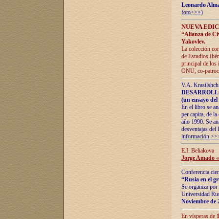
Leonardo Alm
foto>>>)
NUEVA EDIC
“Alianza de Civi
Yakovlev.
La colección con
de Estudios Ibér
principal de los
ONU, co-patroci
V.A. Krasílshch
DESARROLLO
(un ensayo del 
En el libro se a
per capita, de l
año 1990. Se ana
desventajas del 
información >>
E.I. Beliakova
Jorge Amado «r
Conferencia cien
“Rusia en el g
Se organiza por 
Universidad Rus
Noviembre de 
En vísperas de
1