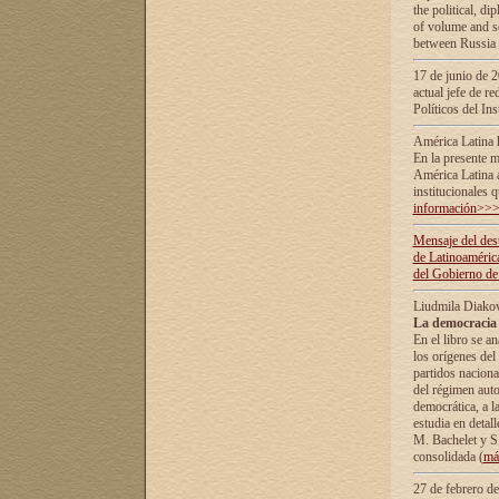
the political, d
of volume and sc
between Russia 
17 de junio de 2
actual jefe de r
Políticos del In
América Latina 
En la presente m
América Latina 
institucionales 
información>>
Mensaje del dest
de Latinoaméric
del Gobierno de
Liudmila Diako
La democracia 
En el libro se a
los orígenes del 
partidos naciona
del régimen auto
democrática, а l
estudia en detall
М. Bachelet у S.
consolidada (
má
27 de febrero d