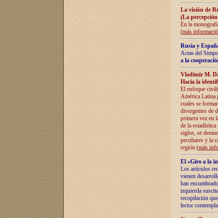
La visión de R
(La percepción
En la monografía
(
más informaci
Rusia y España
Actas del Simpo
a la cooperació
Vladímir M. D
Hacia la identi
El enfoque civil
América Latina pa
cuales se formar
divergentes de d
primera vez en l
de la estadística
siglos, se demue
peculiares y la 
región (
más inf
El «Giro a la 
Los artículos re
vienen desarroll
han encumbrado e
izquierda suscita
recopilación que
lector contempla