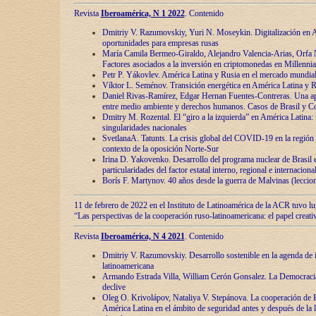
Revista
Iberoamérica, N 1 2022
. Contenido
Dmitriy V. Razumovskiy, Yuri N. Moseykin. Digitalización en A
oportunidades para empresas rusas
María Camila Bermeo-Giraldo, Alejandro Valencia-Arias, Orfa N
Factores asociados a la inversión en criptomonedas en Millennia
Petr P. Yákovlev. América Latina y Rusia en el mercado mundial
Víktor L. Seménov. Transición energética en América Latina y R
Daniel Rivas-Ramírez, Edgar Hernan Fuentes-Contreras. Una ap
entre medio ambiente y derechos humanos. Casos de Brasil y C
Dmitry M. Rozental. El “giro a la izquierda” en América Latina:
singularidades nacionales
SvetlanaA. Tatunts. La crisis global del COVID-19 en la región 
contexto de la oposición Norte-Sur
Irina D. Yakovenko. Desarrollo del programa nuclear de Brasil
particularidades del factor estatal interno, regional e internaciona
Borís F. Martynov. 40 años desde la guerra de Malvinas (leccion
11 de febrero de 2022 en el Instituto de Latinoamérica de la ACR tuvo l
“Las perspectivas de la cooperación ruso-latinoamericana: el papel creati
Revista
Iberoamérica, N 4 2021
. Contenido
Dmitriy V. Razumovskiy. Desarrollo sostenible en la agenda de 
latinoamericana
Armando Estrada Villa, William Cerón Gonsalez. La Democracia:
declive
Oleg O. Krivolápov, Nataliya V. Stepánova. La cooperación de 
América Latina en el ámbito de seguridad antes y después de la 