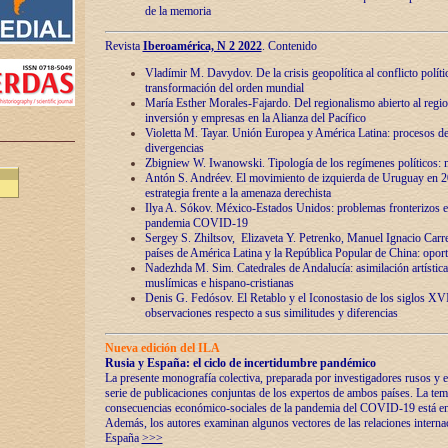
de la memoria
Revista
Iberoamérica, N 2 2022
. Contenido
Vladímir M. Davydov. De la crisis geopolítica al conflicto polític
transformación del orden mundial
María Esther Morales-Fajardo. Del regionalismo abierto al regio
inversión y empresas en la Alianza del Pacífico
Violetta M. Tayar. Unión Europea y América Latina: procesos d
divergencias
Zbigniew W. Iwanowski. Tipología de los regímenes políticos: m
Antón S. Andréev. El movimiento de izquierda de Uruguay en 2
estrategia frente a la amenaza derechista
Ilya A. Sókov. México-Estados Unidos: problemas fronterizos en
pandemia COVID-19
Sergey S. Zhiltsov, Elizaveta Y. Petrenko, Manuel Ignacio Carre
países de América Latina y la República Popular de China: oport
Nadezhda M. Sim. Catedrales de Andalucía: asimilación artística
muslímicas e hispano-cristianas
Denis G. Fedósov. El Retablo y el Iconostasio de los siglos X
observaciones respecto a sus similitudes y diferencias
Nueva edición del ILA
Rusia y España: el ciclo de incertidumbre pandémico
La presente monografía colectiva, preparada por investigadores rusos y e
serie de publicaciones conjuntas de los expertos de ambos países. La temá
consecuencias económico-sociales de la pandemia del COVID-19 está en e
Además, los autores examinan algunos vectores de las relaciones interna
España
>>>