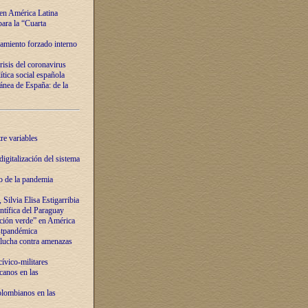
 en América Latina
ara la “Cuarta
amiento forzado interno
risis del coronavirus
ítica social española
nea de España: de la
re variables
igitalización del sistema
o de la pandemia
Silvia Elisa Estigarribia
entífica del Paraguay
ación verde” en América
ostpandémica
lucha contra amenazas
ívico-militares
anos en las
olombianos en las