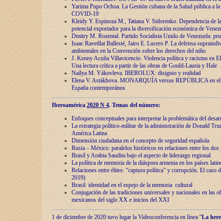
Yarima Pupo Ochoa. La Gestión cubana de la Salud pública a la 
COVID-19
Kleidy Y. Espinoza M., Tatiana V. Sidorenko. Dependencia de la 
potencial exportador para la diversificación económica de Venez
Dmitry M. Rozental. Partido Socialista Unido de Venezuela: prue
Isaac Ravetllat Ballesté, Jairo E. Lucero P. La defensa supraindi
ambientales en la Convención sobre los derechos del niño
J. Kenny Acuña Villavicencio. Violencia política y racismo en E
Una lectura crítica a partir de las obras de Gould-Lauria y Hale
Naílya M. Yákovleva. IBEROLUX: disignio y realidad
Elena V. Astákhova. MONARQUÍA versus REPÚBLICA en el dis
España contemporánea
Iberoamérica
2020 N 4
. Temas del número:
Enfoques conceptuales para interpretar la problemática del desarr
La estrategia político-militar de la administración de Donald Tr
América Latina
Dimensión ciudadana en el concepto de seguridad española
Rusia – México: paralelos históricos en relaciones entre los dos 
Brasil y Arabia Saudita bajo el aspecto de liderazgo regional
La política de memoria de la diáspora armenia en los países lati
Relaciones entre élites: “captura política” y corrupción. El caso
2019)
Brasil: identidad en el espejo de la memoria cultural
Conjugación de las tradiciones universales y nacionales en las ob
mexicanos del siglo XX e inicios del XXI
1 de diciembre de 2020 tuvo lugar la Videoconferencia en línea “
La here