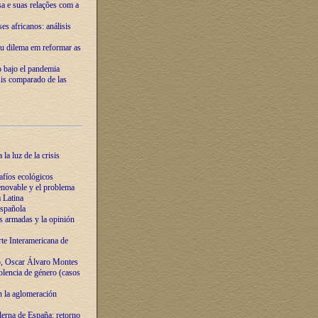
ssa e suas relações com a
es africanos: análisis
eu dilema em reformar as
o bajo el pandemia
sis comparado de las
la luz de la crisis
afíos ecológicos
novable y el problema
 Latina
española
s armadas y la opinión
te Interamericana de
o, Oscar Álvaro Montes
olencia de género (casos
n la aglomeración
erna de España: retorno