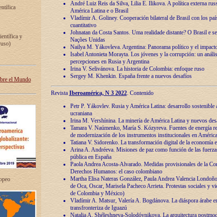
André Luiz Reis da Silva, Lilia E. Ilikova. A política externa ru
entífica
América Latina e o Brasil
Vladímir A. Goliney. Cooperación bilateral de Brasil con los país
cuantitativo
Johnatan da Costa Santos. Uma realidade distante? O Brasil e s
ientífica y
Nações Unidas
ruso)
Nailya M. Yákovleva. Argentina: Panorama político y el impact
Isabel Antonieta Morayta. Los jóvenes y la corrupción: un análi
percepciones en Rusia y Argentina
Irina V. Selivánova. La historia de Colombia: enfoque ruso
Sergey M. Khenkin. España frente a nuevos desafíos
obre el Mundo
Revista
Iberoamérica, N 3 2022
. Contenido
Petr P. Yákovlev. Rusia y América Latina: desarrollo sostenible a 
ucraniana
Irina M. Vershínina. La minería de América Latina y nuevos des
Tamara V. Naúmenko, María S. Kózyreva. Fuentes de energía re
de modernización de los instrumentos institucionales en América
Tatiana V. Sidorenko. La transformación digital de la economía 
Arina A. Andréeva. Misiones de paz como función de las fuerza
pública en España
Paola Andrea Acosta-Alvarado. Medidas provisionales de la Cor
Derechos Humanos: el caso colombiano
Martha Elisa Nateras González, Paula Andrea Valencia Londoñ
ropeo
de Oca, Oscar, Marisela Pacheco Arrieta. Protestas sociales y vi
de Colombia y México)
Vladímir A. Matsur, Valería A. Bogdánova. La diáspora árabe e
transfronteriza de Iguazú
Natalia A. Shéleshneva-Solodóvnikova. La arquitectura postmod