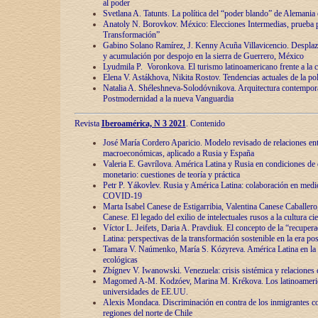
al poder
Svetlana A. Tatunts. La política del “poder blando” de Alemania
Anatoly N. Borovkov. México: Elecciones Intermedias, prueba p
Transformación”
Gabino Solano Ramírez, J. Kenny Acuña Villavicencio. Desplaz
y acumulación por despojo en la sierra de Guerrero, México
Lyudmila P. Voronkova. El turismo latinoamericano frente a la c
Elena V. Astákhova, Nikita Rostov. Tendencias actuales de la pol
Natalia A. Shéleshneva-Solodóvnikova. Arquitectura contemporá
Postmodernidad a la nueva Vanguardia
Revista
Iberoamérica, N 3 2021
. Contenido
José María Cordero Aparicio. Modelo revisado de relaciones ent
macroeconómicas, aplicado a Rusia y España
Valeria E. Gavrílova. América Latina y Rusia en condiciones de d
monetario: cuestiones de teoría y práctica
Petr P. Yákovlev. Rusia y América Latina: colaboración en medi
COVID-19
Marta Isabel Canese de Estigarribia, Valentina Canese Caballero, 
Canese. El legado del exilio de intelectuales rusos a la cultura ci
Víctor L. Jeifets, Daria A. Pravdiuk. El concepto de la “recuper
Latina: perspectivas de la transformación sostenible en la era p
Tamara V. Naúmenko, María S. Kózyreva. América Latina en la 
ecológicas
Zbígnev V. Iwanowski. Venezuela: crisis sistémica y relaciones c
Magomed A-M. Kodzóev, Marina M. Krékova. Los latinoameric
universidades de EE.UU.
Alexis Mondaca. Discriminación en contra de los inmigrantes c
regiones del norte de Chile