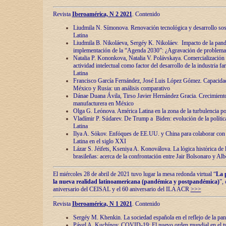
Revista
Iberoamérica, N 2 2021
. Contenido
Liudmila N. Símonova. Renovaciόn tecnolόgica y desarrollo s
Latina
Liudmila B. Nikoláeva, Sergéy K. Nikoláev. Impacto de la pand
implementaciόn de la “Agenda 2030”: ¿Agravaciόn de problemas 
Natalia P. Kononkova, Natalia V. Polávskaya. Comercializaciόn 
actividad intelectual como factor del desarrollo de la industria 
Latina
Francisco García Fernández, José Luis López Gómez. Capacida
México y Rusia: un análisis comparativo
Dánae Duana Ávila, Tirso Javier Hernández Gracia. Crecimiento 
manufacturera en México
Olga G. Leόnova. América Latina en la zona de la turbulencia pol
Vladímir P. Súdarev. De Trump a Biden: evoluciόn de la políti
Latina
Ilya A. Sόkov. Enfόques de EE.UU. y China para colaborar con 
Latina en el siglo XXI
Lázar S. Jéifets, Kseniya A. Konoválova. La lόgica histόrica de l
brasileñas: acerca de la confrontaciόn entre Jair Bolsonaro y Al
El miércoles 28 de abril de 2021 tuvo lugar la mesa redonda virtual “
La 
la nueva realidad latinoamericana (pandémica y postpandémica)
”,
aniversario del CEISAL y el 60 aniversario del ILA ACR
>>>
Revista
Iberoamérica, N 1 2021
. Contenido
Sergéy M. Khenkin. La sociedad española en el reflejo de la pa
Pável A. Kuchínov. COVID-19: El nuevo orden mundial en el t