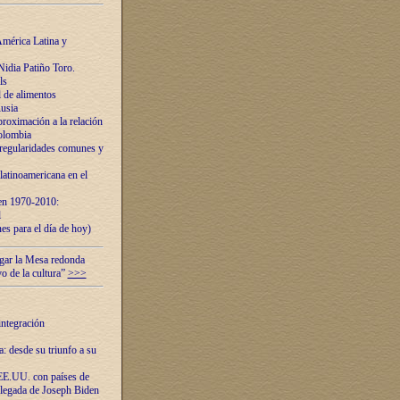
mérica Latina y
idia Patiño Toro.
ls
 de alimentos
usia
roximación a la relación
olombia
 regularidades comunes y
latinoamericana en el
 en 1970-2010:
l
es para el día de hoy)
ugar la Mesa redonda
vo de la cultura”
>>>
integración
 desde su triunfo a su
EE.UU. con países de
llegada de Joseph Biden