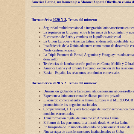
América Latina, un homenaje a Manuel Zapata Olivella en el año d
Iberoamérica
2020 N 3
.
Temas del número:
Seguridad multidimensional e integración latinoamericana en tie
La izquierda en Uruguay: entre la herencia de lа comintern y nue
El consenso de París y cambios en la política ambiental
La Unión Europea y América Latina: el desarrollo sostenible con
Insuficiencia de la Unión aduanera como motor de desarrollo ec
Norte centroamericano
La Triple Frontera de Brasil, Argentina y Paraguay: estado actual
desarrollo
Tendencias de la urbanización política en Ceuta, Melilla y Gibral
América Latina y el Oriente Próximo: evolución de las relacione
Rusia – España: las relaciones económico-comerciales
Iberoamérica
2020 N 2
.
Temas del número:
Dimensión global de la transición latinoamericana al desarrollo s
Experiencia latinoamericana de alianza público-privada
El acuerdo comercial entre la Unión Europea y el MERCOSUR
promoción de los negocios nacionales
Competitividad, I+D y alta tecnología del sector aeronáutico me
modelos estructurales
Transformación digital del turismo en América Latina
El futuro de las pensiones: una mirada desde América Latina
En búsqueda de un modelo adecuado de pensiones: el caso de E
Nueva etapa de transformaciones institucionales en Cuba