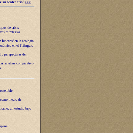
e su centenario
”
>>>
mpos de crisis
vas estrategias
 hincapié en la ecología
onómico en el Triángulo
 y perspectivas del
tar: análisis comparativo
s
ostenible
 como medio de
xicano: un estudio bajo
spaña