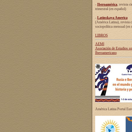
-
Iberoamérica
, revista ci
trimestral (en español)
-
Latinskaya America
(América Latina), revista c
sociopolítica mensual (en 
LIBROS
AEMI
Asociación de Estudios s
Iberoamericano
América Latina Portal Eu