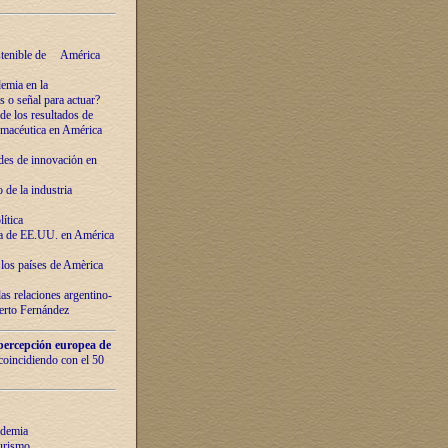
ostenible de América
emia en la
o señal para actuar?
de los resultados de
farmacéutica en América
des de innovaciόn en
de la industria
ítica
ca de EE.UU. en América
los países de Amèrica
as relaciones argentino-
berto Fernández
percepción europea de
 coincidiendo con el 50
ndemia
urismo