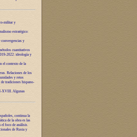
o-militar y
nalismo estratégico:
e convergencias y
étodos cuantitativos
019-2022: ideología y
 el contexto de la
ras. Relaciones de los
unidades y retos
 de tradiciones hispano-
VI-XVIII. Algunas
spañoles, continua la
tica de la obra es las
l foco de análisis.
cionales de Rusia y