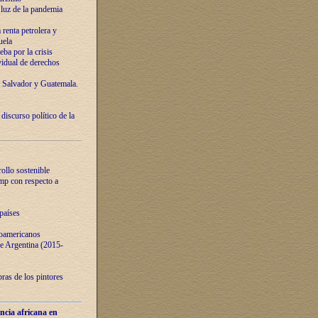
luz de la pandemia
renta petrolera y
uela
ba por la crisis
vidual de derechos
l Salvador y Guatemala.
curso político de la
ollo sostenible
ump con respecto a
países
noamericanos
 de Argentina (2015-
ras de los pintores
ncia africana en