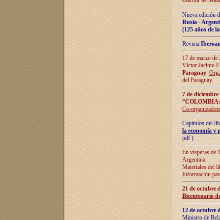
exterior de Madr
Nueva edición d
Rusia - Argent
(125 años de la
Revista
Iberoa
17 de marzo de 2
Víctor Jacinto 
Paraguay
.
Orga
del Paraguay.
7 de diciembre
“COLOMBIA:
Co-organizador
Capítulos del l
la economía y p
pdf )
En vísperas de 1
Argentina:
Materiales del li
Información para
21 de octubre 
Bicentenario d
12 de octubre 
Ministro de Rel