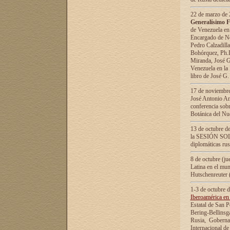
22 de marzo de 2
Generalísimo F
de Venezuela en
Encargado de Neg
Pedro Calzadilla
Bohórquez, Ph.D.
Miranda, José G
Venezuela en la 
libro de José G
17 de noviembre
José Antonio Am
conferencia sobr
Botánica del Nu
13 de octubre de
la SESIÓN SOLEM
diplomáticas rus
8 de octubre (j
Latina en el mun
Hutschenreuter 
1-3 de octubre 
Iberoamérica en 
Estatal de San P
Bering-Bellinsg
Rusia, Gobernac
Internacional de