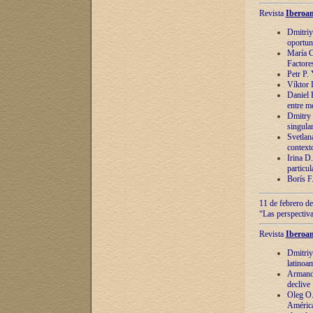
Revista
Iberoam
Dmitriy
oportun
María C
Factore
Petr P.
Víktor 
Daniel 
entre m
Dmitry 
singula
Svetlan
context
Irina D
particul
Borís F
11 de febrero de
“Las perspectiva
Revista
Iberoam
Dmitriy
latinoa
Armando
declive
Oleg O.
América