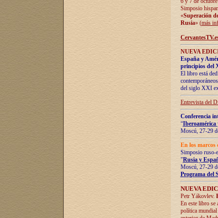
6 y 7 de octubre
Simposio hispan
«
Superación de 
Rusia
» (
más in
CervantesTV.e
NUEVA EDICI
España y Améric
principios del 
El libro está de
contemporáneos -
del siglo XXI ex
Entrevista del 
Conferencia in
“
Iberoamérica 
Moscú, 27-29 de
En los marcos 
Simposio ruso-
"
Rusia y Españ
Moscú, 27-29 de
Programa del 
NUEVA EDIC
Petr Yákovlev.
En este libro se
política mundial