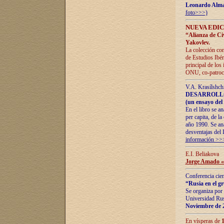
Leonardo Alm
foto>>>)
NUEVA EDIC
“Alianza de Civi
Yakovlev.
La colección con
de Estudios Ibér
principal de los
ONU, co-patroci
V.A. Krasílshch
DESARROLLO
(un ensayo del 
En el libro se a
per capita, de l
año 1990. Se ana
desventajas del 
información >>
E.I. Beliakova
Jorge Amado «r
Conferencia cien
“Rusia en el g
Se organiza por 
Universidad Rus
Noviembre de 
En vísperas de
1