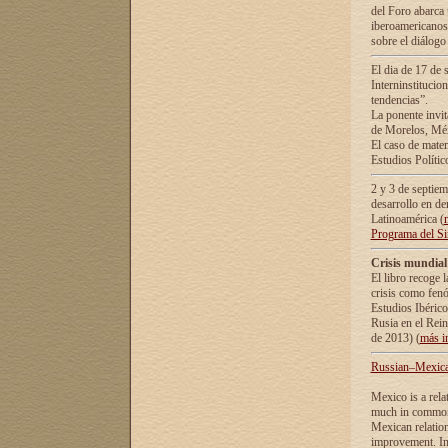
del Foro abarca 
iberoamericanos 
sobre el diálogo 
El dia de 17 de 
Interninstitucio
tendencias”.
La ponente inv
de Morelos, Méx
El caso de mate
Estudios Polític
2 y 3 de septie
desarrollo en de
Latinoamérica (
Programa del S
Crisis mundial
El libro recoge 
crisis como fen
Estudios Ibérico
Rusia en el Rei
de 2013) (
más i
Russian–Mexican
Mexico is a rela
much in common i
Mexican relation
improvement. In 