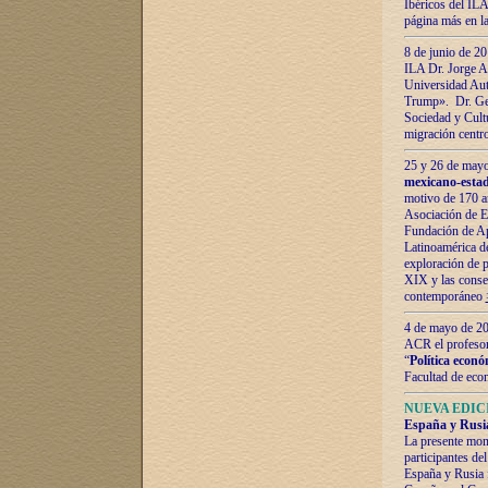
Ibéricos del ILA
página más en la
8 de junio de 20
ILA Dr. Jorge Al
Universidad Aut
Trump». Dr. Ger
Sociedad y Cultu
migración centr
25 y 26 de mayo 
mexicano-estad
motivo de 170 a
Asociación de E
Fundación de Ap
Latinoamérica d
exploración de p
XIX y las consec
contemporáneo
4 de mayo de 201
ACR el profeso
“
Política econó
Facultad de eco
NUEVA EDICI
España y Rusia 
La presente mono
participantes d
España y Rusia f