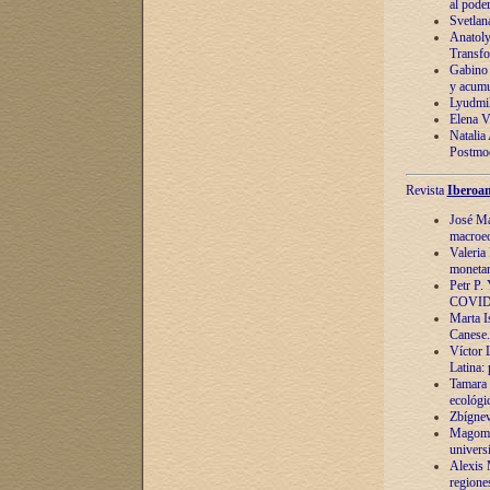
al pode
Svetlan
Anatoly
Transfo
Gabino 
y acumu
Lyudmil
Elena V.
Natalia
Postmod
Revista
Iberoam
José Ma
macroec
Valeria
monetari
Petr P.
COVID
Marta Is
Canese. 
Víctor 
Latina:
Tamara 
ecológi
Zbígnev
Magomed
univers
Alexis 
regiones