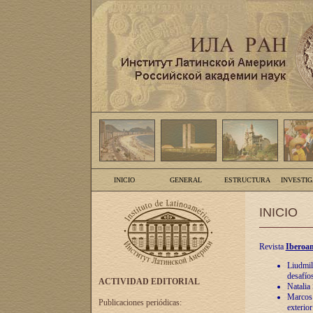
INICIO
GENERAL
ESTRUCTURA
INVESTI
INICIO
Revista
Iberoam
Liudmil
desafíos
ACTIVIDAD EDITORIAL
Natalia
Marcos A
Publicaciones periódicas:
exterio