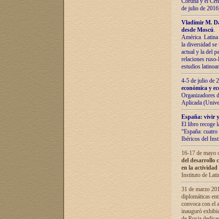
Coruña y el Cent
de julio de 201
Vladímir М. Da
desde Moscú
.
América Latina 
la diversidad se 
actual у lа del p
relaciones ruso-
estudios latino
4-5 de julio de
económica y ec
Organizadores d
Aplicada (Univ
España: vivir y
El libro recoge 
“España: cuatro 
Ibéricos del In
16-17 de mayo d
del desarrollo 
en la actividad
Instituto de La
31 de marzo 2016
diplomáticas en
convoca con el a
inauguró exhibi
de Rusia dedica