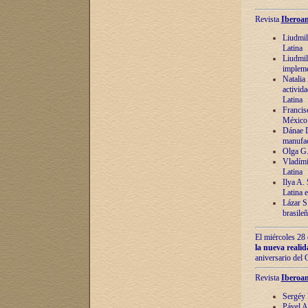
Revista
Iberoam
Liudmil
Latina
Liudmil
impleme
Natalia
activida
Latina
Francis
México 
Dánae D
manufac
Olga G.
Vladími
Latina
Ilya A.
Latina 
Lázar S.
brasile
El miércoles 28 
la nueva reali
aniversario del
Revista
Iberoam
Sergéy 
Pável A