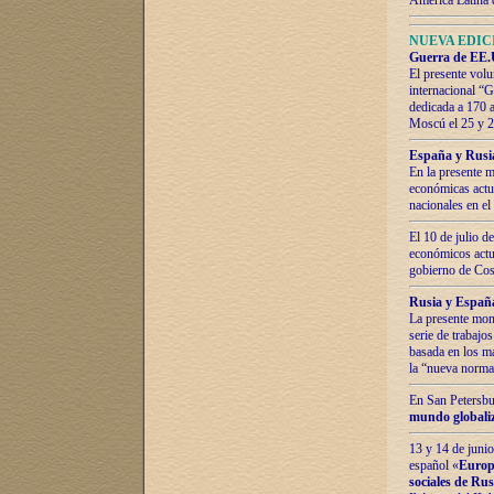
América Latina 
NUEVA EDICI
Guerra de EE.U
El presente volu
internacional “
dedicada a 170 
Moscú el 25 y 
España y Rusia:
En la presente m
económicas actua
nacionales en el
El 10 de julio d
económicos actua
gobierno de Cost
Rusia y España
La presente mono
serie de trabajo
basada en los ma
la “nueva norma
En San Petersbur
mundo globaliza
13 y 14 de junio
español «
Europa
sociales de Ru