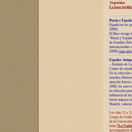
Argentina
:
La base jurídic
Rusia y España
España en los pr
2009).
El libro recoge 
“Rusia y España 
de Estudios Ibér
internacionales 
2009) (
más inf
España: tiempo
– Instituto de L
Centro de estud
En la colección 
estudios Ibérico
atención fueron:
2008, los nuevos
la colección pre
influencia de fac
fuerte impacto en
Madrid, valoran 
Los días 11 y 12
Grupo de Anális
de la Universida
tema
“La Unión
investigadores d