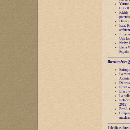
Yarima 
COVID
Kleidy 
potenci
Dmitry 
Isaac Ra
ambient
J. Kenn
Una lect
Naílya 
Elena 
España
Iberoamérica
2
Enfoques
La estr
América
Dimensi
Rusia – 
Brasil y
La polí
Relacion
2019)
Brasil: 
Conjugac
mexican
1 de diciembre d