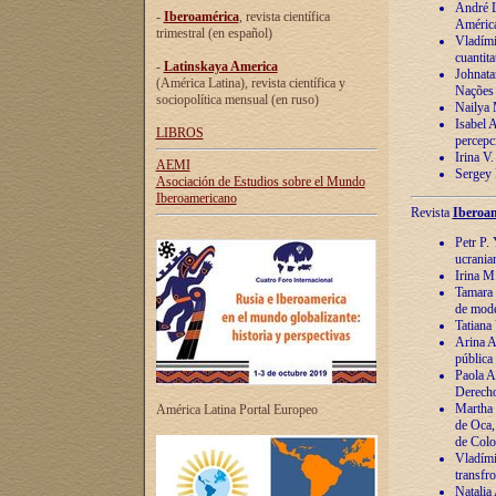
André Lu
-
Iberoamérica
, revista científica
América
trimestral (en español)
Vladímir
cuantita
-
Latinskaya America
Johnata
(América Latina), revista científica y
Nações
sociopolítica mensual (en ruso)
Nailya 
Isabel 
LIBROS
percepc
Irina V
AEMI
Sergey 
Asociación de Estudios sobre el Mundo
Iberoamericano
Revista
Iberoam
Petr P. 
ucrania
Irina M
Tamara 
de mode
Tatiana
Arina A
pública
Paola A
Derecho
Martha 
América Latina Portal Europeo
de Oca,
de Colo
Vladími
transfro
Natalia