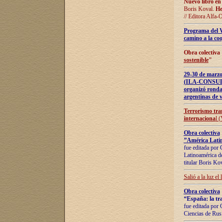
Nuevo libro en
Boris Koval.
He
// Editora Alfa-
Programa del 
camino a la coo
Obra colectiva
sostenible
"
29-30 de ma
(ILA-CONSULT
organizó ronda
argentinas de v
Terrorismo tra
internaciona
l 
Obra colectiva
”América Latin
fue editada por 
Latinoamérica de
titular Boris Ko
Salió a la luz el
Obra colectiva
“España: la tra
fue editada por 
Ciencias de Rus