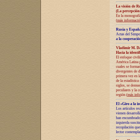
La visión de R
(La percepción
En la monografía
(
más informaci
Rusia y España
Actas del Simpo
a la cooperació
Vladímir M. D
Hacia la identi
El enfoque civil
América Latina pa
cuales se formar
divergentes de d
primera vez en l
de la estadística
siglos, se demue
peculiares y la 
región (
más inf
El «Giro a la 
Los artículos re
vienen desarroll
han encumbrado e
izquierda suscita
recopilación que
lector contempla