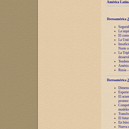
América Latina
Iberoamérica
2
Segurid
La izqu
El cons
La Unió
Insufic
Norte c
La Tripl
desarro
Tendenci
América
Rusia –
Iberoamérica
2
Dimensió
Experie
El acue
promoci
Competi
modelos
Transfo
El futu
En búsq
Nueva e