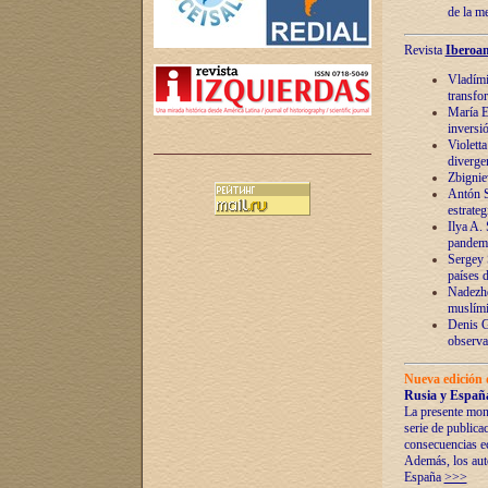
de la m
Revista
Iberoam
Vladímir
transfo
María E
inversi
Violett
diverge
Zbignie
Antón S
estrateg
Ilya A.
pandem
Sergey 
países 
Nadezhd
muslími
Denis G
observac
Nueva edición 
Rusia y España
La presente mono
serie de publica
consecuencias e
Además, los auto
España
>>>