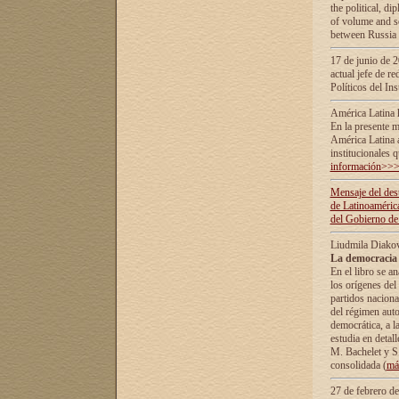
the political, d
of volume and sc
between Russia 
17 de junio de 2
actual jefe de r
Políticos del In
América Latina 
En la presente m
América Latina 
institucionales 
información>>
Mensaje del dest
de Latinoaméric
del Gobierno de
Liudmila Diako
La democracia 
En el libro se a
los orígenes del 
partidos naciona
del régimen auto
democrática, а l
estudia en detall
М. Bachelet у S.
consolidada (
má
27 de febrero d