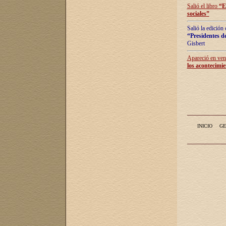
Salió el libro
“
E
sociales
”
Salió la edición
“Presidentes de
Gisbert
Apareció en vent
los acontecimie
INICIO
GE