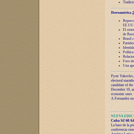
Tradici
Iberoamérica
2
Repercu
EE.UU
El sist
de Rusi
Brasil 
Partidos
Identida
Polític
Relacio
Foro de
Una apr
Pyotr Yakovlev,
electoral marath
candidate of the
December 10, and
economic ones. C
A.Fernandez on t
NUEVA EDICI
Cuba Sí! 60 Añ
La base de la pr
conferencia cien