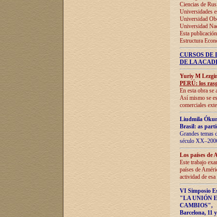
Ciencias de Rus
Universidades e
Universidad Obe
Universidad Na
Esta publicación
Estructura Econ
CURSOS DE 
DE LA ACAD
Yuriy M Lezgi
PERÚ: los rasg
En esta obra se 
Así mismo se est
comerciales exte
Liudmila Ókun
Brasil: as part
Grandes temas da
século XX–2006
Los países de 
Este trabajo exa
países de Améric
actividad de esa
VI Simposio E
"LA UNIÓN 
CAMBIOS"
,
Barcelona, 11 y