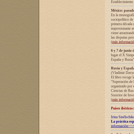
Establecimiento
México: parado
En la monografía
sociopolítico de
primera década d
impresionante a
viene arrastrand
las disputas pe
(
más informaci
6 y 7 de junio 
lugar el X Simp
España y Rusia"
Rusia y España 
(Vladímir Davyd
El libro recoge 
“Superación de l
organizado por e
Ciencias de Rus
Surerior de Inve
(
más informaci
Países ibéricos
Irina Sinélschik
La práctica esp
información>>