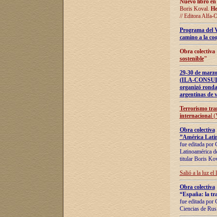
Nuevo libro en
Boris Koval.
He
// Editora Alfa-
Programa del 
camino a la coo
Obra colectiva
sostenible
"
29-30 de ma
(ILA-CONSULT
organizó ronda
argentinas de v
Terrorismo tra
internaciona
l 
Obra colectiva
”América Latin
fue editada por 
Latinoamérica de
titular Boris Ko
Salió a la luz el
Obra colectiva
“España: la tra
fue editada por 
Ciencias de Rus