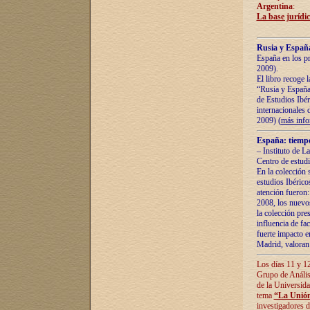
Argentina
:
La base jurídic
Rusia y España
España en los pr
2009).
El libro recoge 
“Rusia y España 
de Estudios Ibér
internacionales 
2009) (
más inf
España: tiempo
– Instituto de L
Centro de estud
En la colección 
estudios Ibérico
atención fueron:
2008, los nuevos
la colección pre
influencia de fac
fuerte impacto en
Madrid, valoran 
Los días 11 y 12
Grupo de Anális
de la Universida
tema
“La Unión
investigadores d