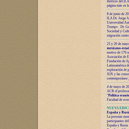
Ibéricos del ILA
página más en la
8 de junio de 20
ILA Dr. Jorge Al
Universidad Aut
Trump». Dr. Ger
Sociedad y Cultu
migración centr
25 y 26 de mayo 
mexicano-estad
motivo de 170 a
Asociación de E
Fundación de Ap
Latinoamérica d
exploración de p
XIX y las consec
contemporáneo
4 de mayo de 201
ACR el profeso
“
Política econó
Facultad de eco
NUEVA EDICI
España y Rusia 
La presente mono
participantes d
España y Rusia f