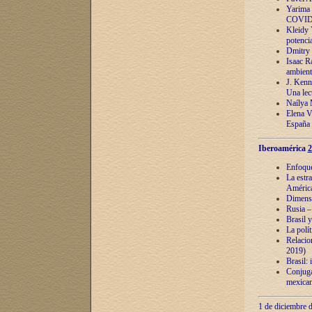
Yarima 
COVID
Kleidy 
potenci
Dmitry 
Isaac Ra
ambient
J. Kenn
Una lect
Naílya 
Elena 
España
Iberoamérica
2
Enfoques
La estr
América
Dimensi
Rusia – 
Brasil y
La polí
Relacion
2019)
Brasil: 
Conjugac
mexican
1 de diciembre d