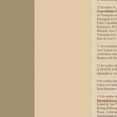
22 de marzo de 2
Generalísimo F
de Venezuela en
Encargado de Neg
Pedro Calzadilla
Bohórquez, Ph.D.
Miranda, José G
Venezuela en la 
libro de José G
17 de noviembre
José Antonio Am
conferencia sobr
Botánica del Nu
13 de octubre de
la SESIÓN SOLEM
diplomáticas rus
8 de octubre (j
Latina en el mun
Hutschenreuter 
1-3 de octubre 
Iberoamérica en 
Estatal de San P
Bering-Bellinsg
Rusia, Gobernac
Internacional de