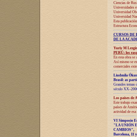
Ciencias de Rus
Universidades e
Universidad Obe
Universidad Na
Esta publicación
Estructura Econ
CURSOS DE 
DE LA ACAD
Yuriy M Lezgi
PERÚ: los rasg
En esta obra se 
Así mismo se est
comerciales exte
Liudmila Ókun
Brasil: as part
Grandes temas da
século XX–2006
Los países de 
Este trabajo exa
países de Améric
actividad de esa
VI Simposio E
"LA UNIÓN 
CAMBIOS"
,
Barcelona, 11 y