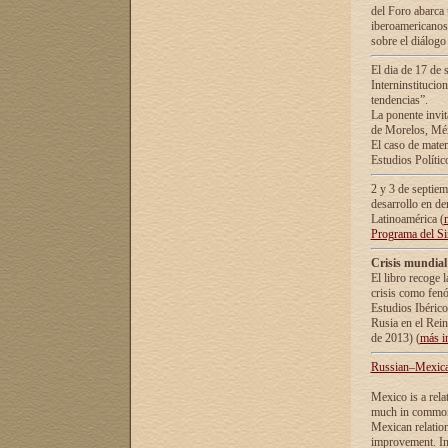
del Foro abarca 
iberoamericanos 
sobre el diálogo 
El dia de 17 de 
Interninstitucio
tendencias”.
La ponente inv
de Morelos, Méx
El caso de mate
Estudios Polític
2 y 3 de septie
desarrollo en de
Latinoamérica (
Programa del S
Crisis mundial
El libro recoge 
crisis como fen
Estudios Ibérico
Rusia en el Rei
de 2013) (
más i
Russian–Mexican
Mexico is a rela
much in common i
Mexican relation
improvement. In 