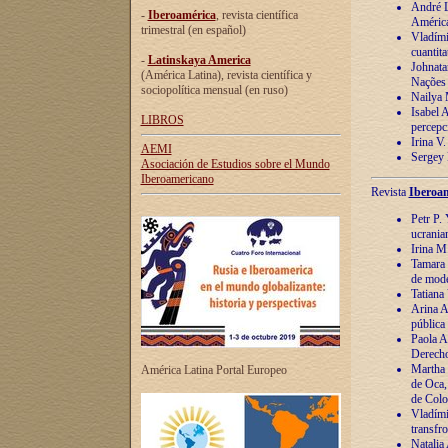
André Lu
-
Iberoamérica
, revista científica
América
trimestral (en español)
Vladímir
cuantita
-
Latinskaya America
Johnata
(América Latina), revista científica y
Nações
sociopolítica mensual (en ruso)
Nailya 
Isabel 
LIBROS
percepc
Irina V
AEMI
Sergey 
Asociación de Estudios sobre el Mundo
Iberoamericano
Revista
Iberoam
Petr P. 
ucrania
Irina M
Tamara 
de mode
Tatiana
Arina A
pública
Paola A
Derecho
Martha 
América Latina Portal Europeo
de Oca,
de Colo
Vladími
transfro
Natalia