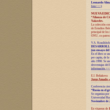
Leonardo Alm
foto>>>)
NUEVA EDIC
“Alianza de Civi
Yakovlev.
La colección con
de Estudios Ibér
principal de los
ONU, co-patroci
V.A. Krasílshch
DESARROLLO
(un ensayo del 
En el libro se a
per capita, de l
año 1990. Se ana
desventajas del 
información >>
E.I. Beliakova
Jorge Amado «r
Conferencia cien
“Rusia en el g
Se organiza por 
Universidad Rus
Noviembre de 
En vísperas de
1