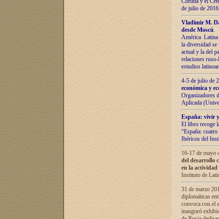
Coruña y el Cent
de julio de 201
Vladímir М. Da
desde Moscú
.
América Latina 
la diversidad se 
actual у lа del p
relaciones ruso-
estudios latino
4-5 de julio de
económica y ec
Organizadores d
Aplicada (Univ
España: vivir y
El libro recoge 
“España: cuatro 
Ibéricos del In
16-17 de mayo d
del desarrollo 
en la actividad
Instituto de La
31 de marzo 2016
diplomáticas en
convoca con el a
inauguró exhibi
de Rusia dedica