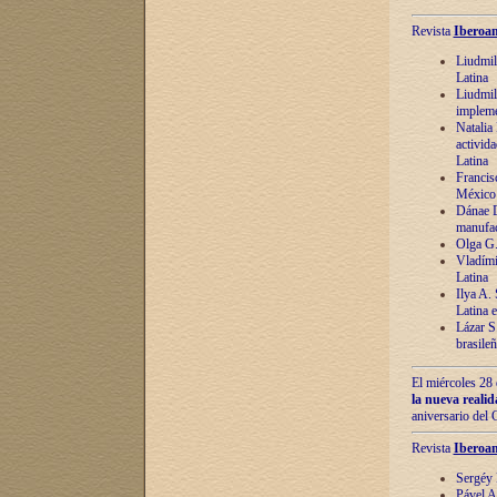
Revista
Iberoam
Liudmil
Latina
Liudmil
impleme
Natalia
activida
Latina
Francis
México 
Dánae D
manufac
Olga G.
Vladími
Latina
Ilya A.
Latina 
Lázar S.
brasile
El miércoles 28 
la nueva reali
aniversario del
Revista
Iberoam
Sergéy 
Pável A