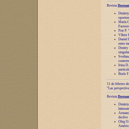
Revista
Iberoam
Dmitriy
oportun
María C
Factore
Petr P.
Víktor 
Daniel 
entre m
Dmitry 
singula
Svetlan
context
Irina D
particul
Borís F
11 de febrero de
“Las perspectiva
Revista
Iberoam
Dmitriy
latinoa
Armando
declive
Oleg O.
América