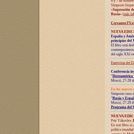
6 y 7 de octubre
Simposio hispan
«
Superación de 
Rusia
» (
más in
CervantesTV.e
NUEVA EDICI
España y Améric
principios del 
El libro está de
contemporáneos -
del siglo XXI ex
Entrevista del 
Conferencia in
“
Iberoamérica 
Moscú, 27-29 de
En los marcos 
Simposio ruso-
"
Rusia y Españ
Moscú, 27-29 de
Programa del 
NUEVA EDIC
Petr Yákovlev.
En este libro se
política mundial