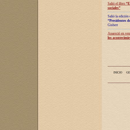
Salió el libro
“
E
sociales
”
Salió la edición
“Presidentes de
Gisbert
Apareció en vent
los acontecimie
INICIO
GE