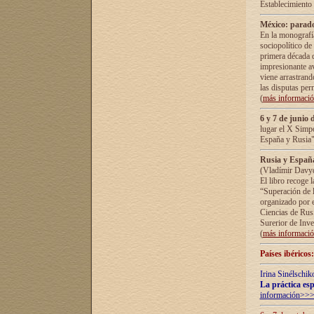
Establecimiento
México: parado
En la monografía
sociopolítico de
primera década d
impresionante a
viene arrastrand
las disputas pe
(
más informaci
6 y 7 de junio 
lugar el X Simp
España y Rusia"
Rusia y España 
(Vladímir Davyd
El libro recoge 
“Superación de l
organizado por e
Ciencias de Rus
Surerior de Inve
(
más informaci
Países ibéricos
Irina Sinélschik
La práctica esp
información>>