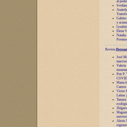
al pode
Svetlan
Anatoly
Transfo
Gabino 
y acumu
Lyudmil
Elena V.
Natalia
Postmod
Revista
Iberoam
José Ma
macroec
Valeria
monetari
Petr P.
COVID
Marta Is
Canese. 
Víctor 
Latina:
Tamara 
ecológi
Zbígnev
Magomed
univers
Alexis 
regiones