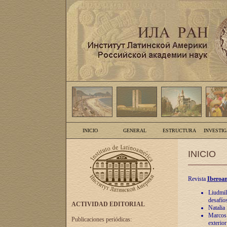
INICIO
GENERAL
ESTRUCTURA
INVESTI
INICIO
Revista
Iberoam
Liudmil
desafíos
ACTIVIDAD EDITORIAL
Natalia
Marcos A
Publicaciones periódicas:
exterio