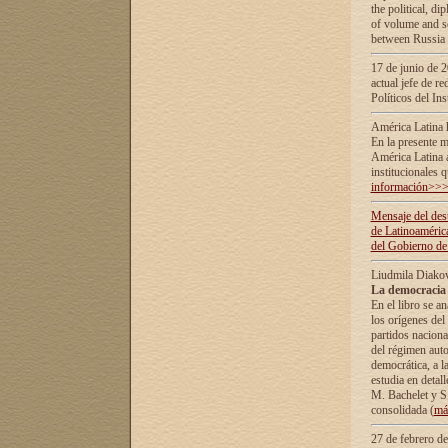
the political, d
of volume and sc
between Russia 
17 de junio de 2
actual jefe de r
Políticos del In
América Latina 
En la presente m
América Latina 
institucionales 
información>>
Mensaje del dest
de Latinoaméric
del Gobierno de
Liudmila Diako
La democracia 
En el libro se a
los orígenes del 
partidos naciona
del régimen auto
democrática, а l
estudia en detall
М. Bachelet у S.
consolidada (
má
27 de febrero d