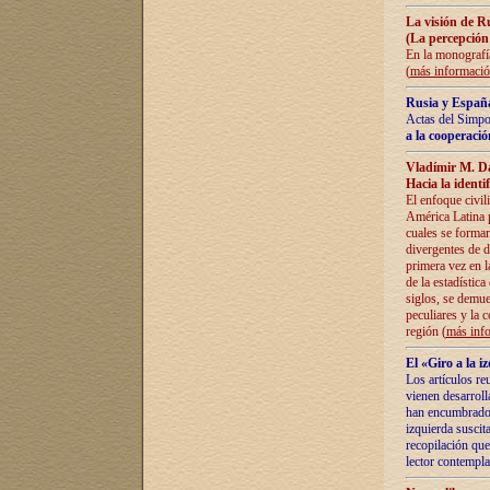
La visión de R
(La percepción
En la monografía
(
más informaci
Rusia y España
Actas del Simpo
a la cooperació
Vladímir M. D
Hacia la identi
El enfoque civil
América Latina pa
cuales se formar
divergentes de d
primera vez en l
de la estadística
siglos, se demue
peculiares y la 
región (
más inf
El «Giro a la 
Los artículos re
vienen desarroll
han encumbrado e
izquierda suscita
recopilación que
lector contempla