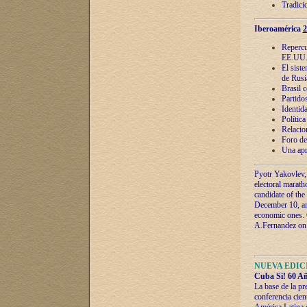
Tradici
Iberoamérica
2
Repercu
EE.UU
El sist
de Rusi
Brasil 
Partidos
Identida
Polític
Relacio
Foro de
Una apr
Pyotr Yakovlev,
electoral marath
candidate of the
December 10, and
economic ones. C
A.Fernandez on t
NUEVA EDICI
Cuba Sí! 60 Añ
La base de la pr
conferencia cien