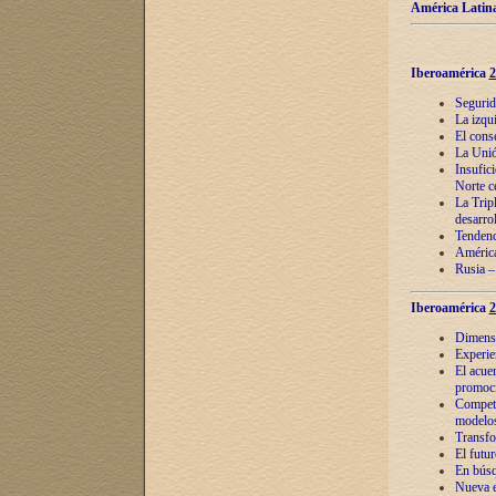
América Latina
Iberoamérica
2
Segurid
La izqu
El cons
La Unió
Insufic
Norte c
La Tripl
desarro
Tendenci
América
Rusia –
Iberoamérica
2
Dimensió
Experie
El acue
promoci
Competi
modelos
Transfo
El futu
En búsq
Nueva e