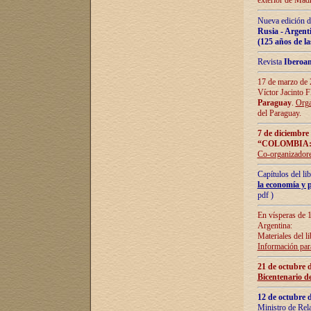
exterior de Madr
Nueva edición d
Rusia - Argent
(125 años de la
Revista
Iberoa
17 de marzo de 2
Víctor Jacinto 
Paraguay
.
Orga
del Paraguay.
7 de diciembre
“COLOMBIA:
Co-organizador
Capítulos del l
la economía y p
pdf )
En vísperas de 1
Argentina:
Materiales del li
Información para
21 de octubre 
Bicentenario d
12 de octubre 
Ministro de Rel