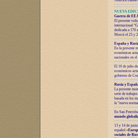
América Latina 
NUEVA EDICI
Guerra de EE.U
El presente volu
internacional “
dedicada a 170 
Moscú el 25 y 
España y Rusia:
En la presente m
económicas actua
nacionales en el
El 10 de julio d
económicos actua
gobierno de Cost
Rusia y España
La presente mono
serie de trabajo
basada en los ma
la “nueva norma
En San Petersbur
mundo globaliza
13 y 14 de junio
español «
Europa
sociales de Ru