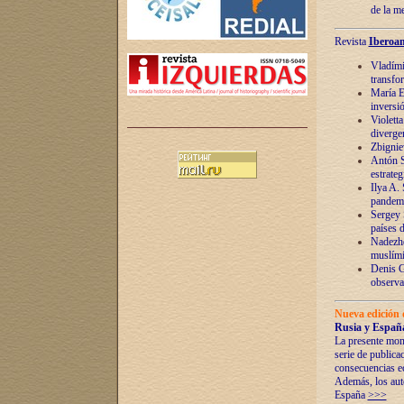
de la m
Revista
Iberoam
Vladímir
transfo
María E
inversi
Violett
diverge
Zbignie
Antón S
estrateg
Ilya A.
pandem
Sergey 
países 
Nadezhd
muslími
Denis G
observac
Nueva edición 
Rusia y España
La presente mono
serie de publica
consecuencias e
Además, los auto
España
>>>