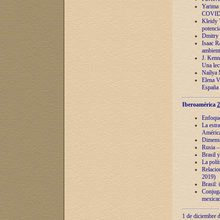
Yarima 
COVID
Kleidy 
potenci
Dmitry 
Isaac Ra
ambient
J. Kenn
Una lect
Naílya 
Elena 
España
Iberoamérica
2
Enfoques
La estr
América
Dimensi
Rusia – 
Brasil y
La polí
Relacion
2019)
Brasil: 
Conjugac
mexican
1 de diciembre d