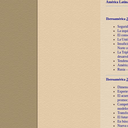
América Latina
Iberoamérica
2
Segurid
La izqu
El cons
La Unió
Insufic
Norte c
La Tripl
desarro
Tendenci
América
Rusia –
Iberoamérica
2
Dimensió
Experie
El acue
promoci
Competi
modelos
Transfo
El futu
En búsq
Nueva e