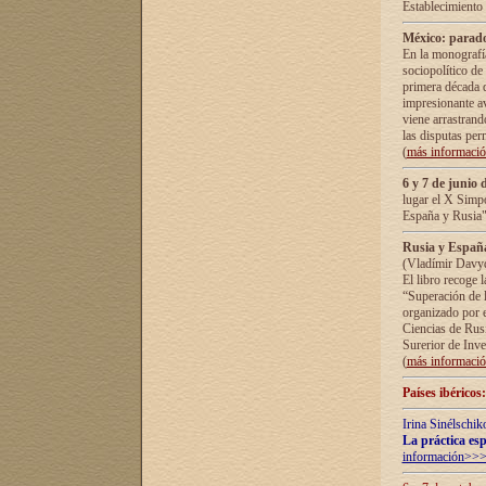
Establecimiento
México: parado
En la monografía
sociopolítico de
primera década d
impresionante a
viene arrastrand
las disputas pe
(
más informaci
6 y 7 de junio 
lugar el X Simp
España y Rusia"
Rusia y España 
(Vladímir Davyd
El libro recoge 
“Superación de l
organizado por e
Ciencias de Rus
Surerior de Inve
(
más informaci
Países ibéricos
Irina Sinélschik
La práctica esp
información>>