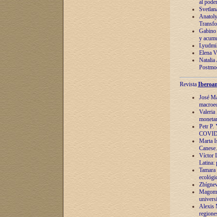
al pode
Svetlan
Anatoly
Transfo
Gabino 
y acumu
Lyudmil
Elena V.
Natalia
Postmod
Revista
Iberoam
José Ma
macroec
Valeria
monetari
Petr P.
COVID
Marta Is
Canese. 
Víctor 
Latina:
Tamara 
ecológi
Zbígnev
Magomed
univers
Alexis 
regiones