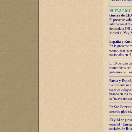
América Latina 
NUEVA EDICI
Guerra de EE.U
El presente volu
internacional “
dedicada a 170 
Moscú el 25 y 
España y Rusia:
En la presente m
económicas actua
nacionales en el
El 10 de julio d
económicos actua
gobierno de Cost
Rusia y España
La presente mono
serie de trabajo
basada en los ma
la “nueva norma
En San Petersbur
mundo globaliza
13 y 14 de junio
español «
Europa
sociales de Ru