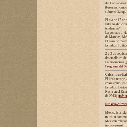
del Foro abarca 
iberoamericanos 
sobre el diálogo 
El dia de 17 de 
Interninstitucio
tendencias”.
La ponente inv
de Morelos, Méx
El caso de mate
Estudios Polític
2 y 3 de septie
desarrollo en de
Latinoamérica (
Programa del S
Crisis mundial
El libro recoge 
crisis como fen
Estudios Ibérico
Rusia en el Rei
de 2013) (
más i
Russian–Mexican
Mexico is a rela
much in common i
Mexican relation
improvement. In 