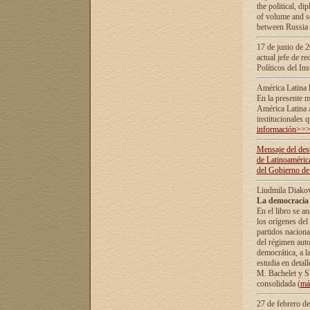
the political, d
of volume and sc
between Russia 
17 de junio de 2
actual jefe de r
Políticos del In
América Latina 
En la presente m
América Latina 
institucionales 
información>>
Mensaje del dest
de Latinoaméric
del Gobierno de
Liudmila Diako
La democracia 
En el libro se a
los orígenes del 
partidos naciona
del régimen auto
democrática, а l
estudia en detall
М. Bachelet у S.
consolidada (
má
27 de febrero d