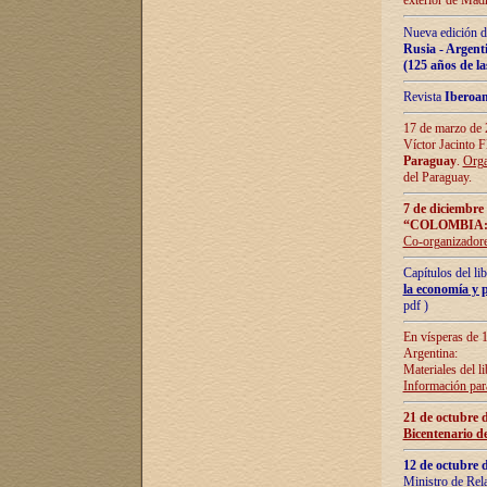
exterior de Madr
Nueva edición d
Rusia - Argent
(125 años de la
Revista
Iberoa
17 de marzo de 2
Víctor Jacinto 
Paraguay
.
Orga
del Paraguay.
7 de diciembre
“COLOMBIA:
Co-organizador
Capítulos del l
la economía y p
pdf )
En vísperas de 1
Argentina:
Materiales del li
Información para
21 de octubre 
Bicentenario d
12 de octubre 
Ministro de Rel