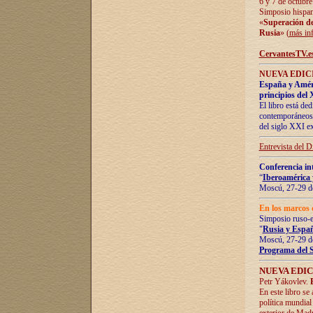
6 y 7 de octubre
Simposio hispan
«
Superación de 
Rusia
» (
más in
CervantesTV.e
NUEVA EDICI
España y Améric
principios del 
El libro está de
contemporáneos -
del siglo XXI ex
Entrevista del 
Conferencia in
“
Iberoamérica 
Moscú, 27-29 de
En los marcos 
Simposio ruso-
"
Rusia y Españ
Moscú, 27-29 de
Programa del 
NUEVA EDIC
Petr Yákovlev.
En este libro se
política mundial