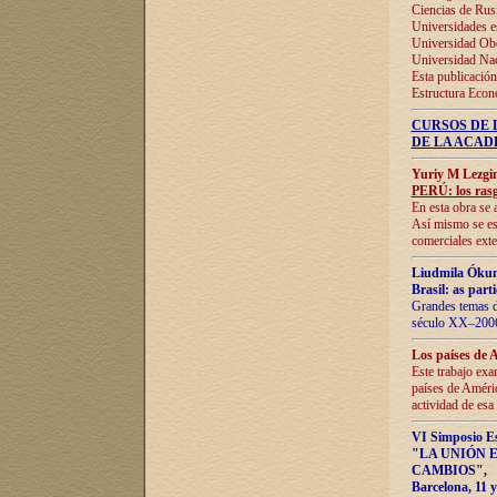
Ciencias de Rus
Universidades e
Universidad Obe
Universidad Na
Esta publicación
Estructura Econ
CURSOS DE 
DE LA ACAD
Yuriy M Lezgi
PERÚ: los rasg
En esta obra se 
Así mismo se est
comerciales exte
Liudmila Ókun
Brasil: as part
Grandes temas da
século XX–2006
Los países de 
Este trabajo exa
países de Améric
actividad de esa
VI Simposio E
"LA UNIÓN 
CAMBIOS"
,
Barcelona, 11 y