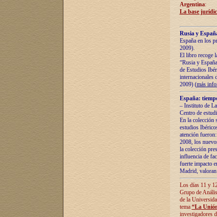
Argentina
:
La base jurídic
Rusia y España
España en los pr
2009).
El libro recoge 
“Rusia y España 
de Estudios Ibér
internacionales 
2009) (
más inf
España: tiempo
– Instituto de L
Centro de estud
En la colección 
estudios Ibérico
atención fueron:
2008, los nuevos
la colección pre
influencia de fac
fuerte impacto en
Madrid, valoran 
Los días 11 y 12
Grupo de Anális
de la Universida
tema
“La Unión
investigadores d