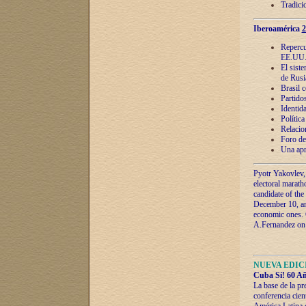
Tradici
Iberoamérica
2
Repercu
EE.UU
El sist
de Rusi
Brasil 
Partidos
Identida
Polític
Relacio
Foro de
Una apr
Pyotr Yakovlev,
electoral marath
candidate of the
December 10, and
economic ones. C
A.Fernandez on t
NUEVA EDICI
Cuba Sí! 60 Añ
La base de la pr
conferencia cien