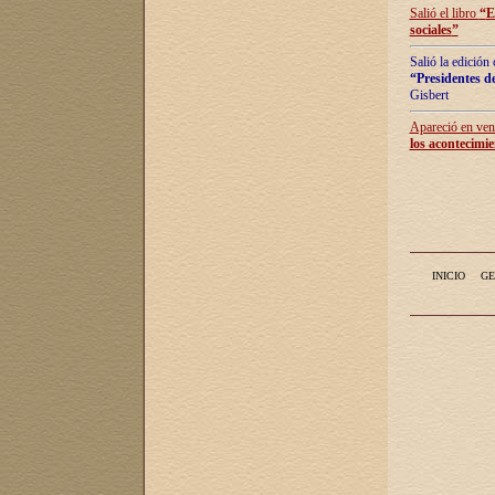
Salió el libro
“
E
sociales
”
Salió la edición
“Presidentes de
Gisbert
Apareció en vent
los acontecimie
INICIO
GE