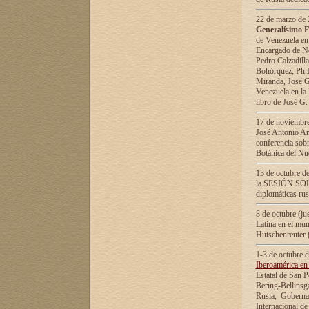
22 de marzo de 2
Generalísimo F
de Venezuela en
Encargado de Neg
Pedro Calzadilla
Bohórquez, Ph.D.
Miranda, José G
Venezuela en la 
libro de José G
17 de noviembre
José Antonio Am
conferencia sobr
Botánica del Nu
13 de octubre de
la SESIÓN SOLEM
diplomáticas rus
8 de octubre (j
Latina en el mun
Hutschenreuter 
1-3 de octubre 
Iberoamérica en 
Estatal de San P
Bering-Bellinsg
Rusia, Gobernac
Internacional de