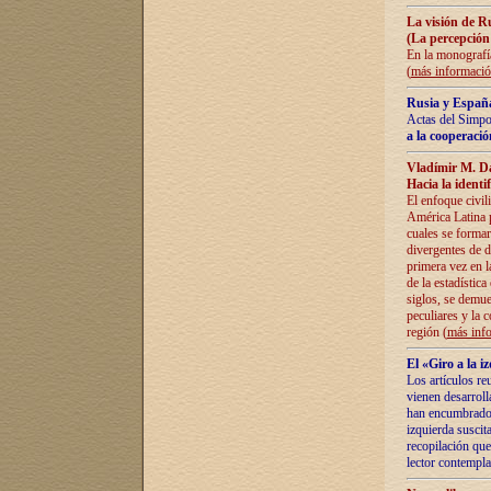
La visión de R
(La percepción
En la monografía
(
más informaci
Rusia y España
Actas del Simpo
a la cooperació
Vladímir M. D
Hacia la identi
El enfoque civil
América Latina pa
cuales se formar
divergentes de d
primera vez en l
de la estadística
siglos, se demue
peculiares y la 
región (
más inf
El «Giro a la 
Los artículos re
vienen desarroll
han encumbrado e
izquierda suscita
recopilación que
lector contempla