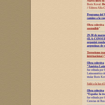
Nuevo libro en
Boris Koval.
He
// Editora Alfa-
Programa del 
camino a la coo
Obra colectiva
sostenible
"
29-30 de ma
(ILA-CONSULT
organizó ronda
argentinas de v
Terrorismo tra
internaciona
l 
Obra colectiva
”América Latin
fue editada por 
Latinoamérica de
titular Boris Ko
Salió a la luz el
Obra colectiva
“España: la tra
fue editada por 
Ciencias de Rus