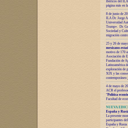
Ibéricos del ILA
página más en la
8 de junio de 20
ILA Dr. Jorge Al
Universidad Aut
Trump». Dr. Ger
Sociedad y Cultu
migración centr
25 y 26 de mayo 
mexicano-estad
motivo de 170 a
Asociación de E
Fundación de Ap
Latinoamérica d
exploración de p
XIX y las consec
contemporáneo
4 de mayo de 201
ACR el profeso
“
Política econó
Facultad de eco
NUEVA EDICI
España y Rusia 
La presente mono
participantes d
España y Rusia f