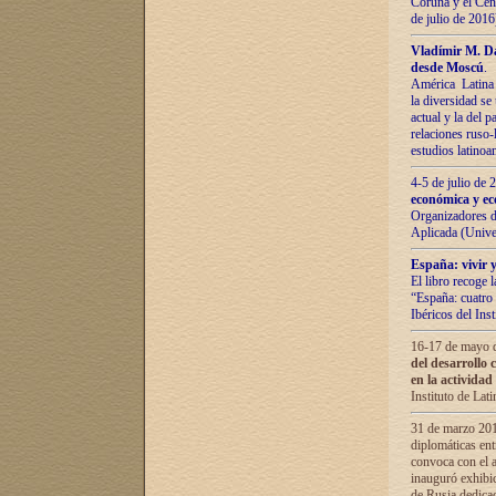
Coruña y el Cent
de julio de 201
Vladímir М. Da
desde Moscú
.
América Latina 
la diversidad se 
actual у lа del p
relaciones ruso-
estudios latino
4-5 de julio de
económica y ec
Organizadores d
Aplicada (Univ
España: vivir y
El libro recoge 
“España: cuatro 
Ibéricos del In
16-17 de mayo d
del desarrollo 
en la actividad
Instituto de La
31 de marzo 2016
diplomáticas en
convoca con el a
inauguró exhibi
de Rusia dedica