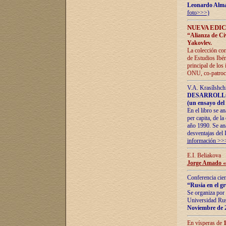
Leonardo Alm
foto>>>)
NUEVA EDIC
“Alianza de Civi
Yakovlev.
La colección con
de Estudios Ibér
principal de los
ONU, co-patroci
V.A. Krasílshch
DESARROLLO
(un ensayo del 
En el libro se a
per capita, de l
año 1990. Se ana
desventajas del 
información >>
E.I. Beliakova
Jorge Amado «r
Conferencia cien
“Rusia en el g
Se organiza por 
Universidad Rus
Noviembre de 
En vísperas de
1