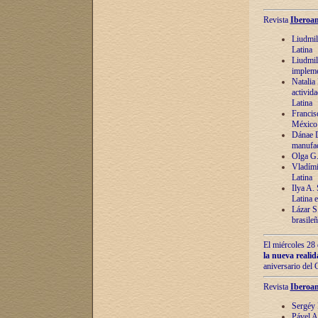
Revista
Iberoam
Liudmil
Latina
Liudmil
impleme
Natalia
activida
Latina
Francis
México 
Dánae D
manufac
Olga G.
Vladími
Latina
Ilya A.
Latina 
Lázar S.
brasile
El miércoles 28 
la nueva reali
aniversario del
Revista
Iberoam
Sergéy 
Pável A