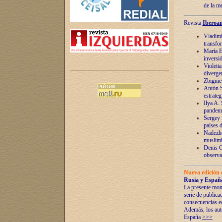
de la m
Revista
Iberoam
Vladímir
transfo
María E
inversi
Violett
diverge
Zbignie
Antón S
estrateg
Ilya A.
pandem
Sergey 
países 
Nadezhd
muslími
Denis G
observac
Nueva edición 
Rusia y España
La presente mono
serie de publica
consecuencias e
Además, los auto
España
>>>