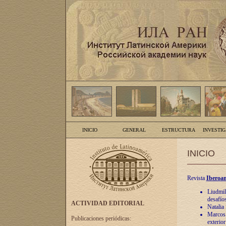
INICIO
GENERAL
ESTRUCTURA
INVESTI
INICIO
Revista
Iberoam
Liudmil
desafíos
ACTIVIDAD EDITORIAL
Natalia
Marcos A
Publicaciones periódicas:
exterio