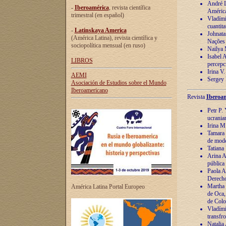
André Lu
-
Iberoamérica
, revista científica
América
trimestral (en español)
Vladímir
cuantita
-
Latinskaya America
Johnata
(América Latina), revista científica y
Nações
sociopolítica mensual (en ruso)
Nailya 
Isabel 
LIBROS
percepc
Irina V
AEMI
Sergey 
Asociación de Estudios sobre el Mundo
Iberoamericano
Revista
Iberoam
Petr P. 
ucrania
Irina M
Tamara 
de mode
Tatiana
Arina A
pública
Paola A
Derecho
Martha 
América Latina Portal Europeo
de Oca,
de Colo
Vladími
transfro
Natalia