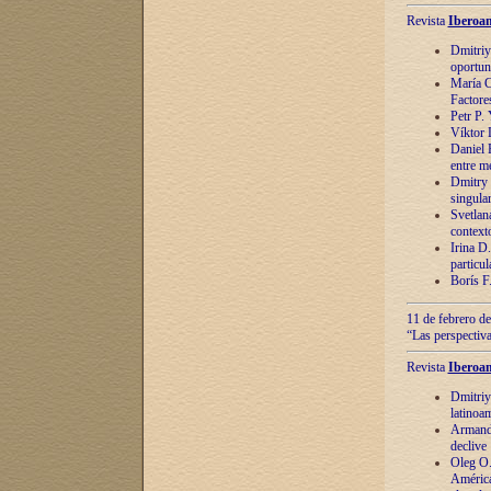
Revista
Iberoam
Dmitriy
oportun
María C
Factore
Petr P.
Víktor 
Daniel 
entre m
Dmitry 
singula
Svetlan
context
Irina D
particul
Borís F
11 de febrero de
“Las perspectiva
Revista
Iberoam
Dmitriy
latinoa
Armando
declive
Oleg O.
América