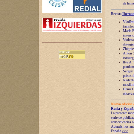
de la m
Revista
Iberoam
Vladímir
transfo
María E
inversi
Violett
diverge
Zbignie
Antón S
estrateg
Ilya A.
pandem
Sergey 
países 
Nadezhd
muslími
Denis G
observac
Nueva edición 
Rusia y España
La presente mono
serie de publica
consecuencias e
Además, los auto
España
>>>