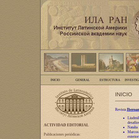
INICIO
GENERAL
ESTRUCTURA
INVESTI
INICIO
Revista
Iberoam
Liudmil
desafíos
ACTIVIDAD EDITORIAL
Natalia
Marcos A
Publicaciones periódicas:
exterio