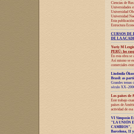
Ciencias de Rus
Universidades e
Universidad Obe
Universidad Na
Esta publicación
Estructura Econ
CURSOS DE 
DE LA ACAD
Yuriy M Lezgi
PERÚ: los rasg
En esta obra se 
Así mismo se est
comerciales exte
Liudmila Ókun
Brasil: as part
Grandes temas da
século XX–2006
Los países de 
Este trabajo exa
países de Améric
actividad de esa
VI Simposio E
"LA UNIÓN 
CAMBIOS"
,
Barcelona, 11 y