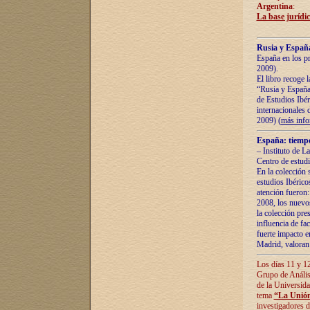
Argentina
:
La base jurídic
Rusia y España
España en los pr
2009).
El libro recoge 
“Rusia y España 
de Estudios Ibér
internacionales 
2009) (
más inf
España: tiempo
– Instituto de L
Centro de estud
En la colección 
estudios Ibérico
atención fueron:
2008, los nuevos
la colección pre
influencia de fac
fuerte impacto en
Madrid, valoran 
Los días 11 y 12
Grupo de Anális
de la Universida
tema
“La Unión
investigadores d