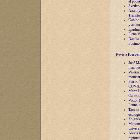
al pode
Svetlan
Anatoly
Transfo
Gabino 
y acumu
Lyudmil
Elena V.
Natalia
Postmod
Revista
Iberoam
José Ma
macroec
Valeria
monetari
Petr P.
COVID
Marta Is
Canese. 
Víctor 
Latina:
Tamara 
ecológi
Zbígnev
Magomed
univers
Alexis 
regiones