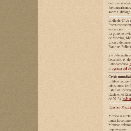
del Foro abarca 
iberoamericanos 
sobre el diálogo 
El dia de 17 de 
Interninstitucio
tendencias”.
La ponente inv
de Morelos, Méx
El caso de mate
Estudios Polític
2 y 3 de septie
desarrollo en de
Latinoamérica (
Programa del S
Crisis mundial
El libro recoge 
crisis como fen
Estudios Ibérico
Rusia en el Rei
de 2013) (
más i
Russian–Mexican
Mexico is a rela
much in common i
Mexican relation
improvement. In 