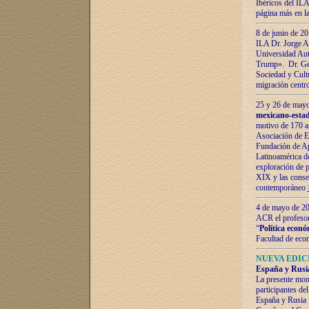
Ibéricos del ILA
página más en la
8 de junio de 20
ILA Dr. Jorge Al
Universidad Aut
Trump». Dr. Ger
Sociedad y Cultu
migración centr
25 y 26 de mayo 
mexicano-estad
motivo de 170 a
Asociación de E
Fundación de Ap
Latinoamérica d
exploración de p
XIX y las consec
contemporáneo
4 de mayo de 201
ACR el profeso
“
Política econó
Facultad de eco
NUEVA EDICI
España y Rusia 
La presente mono
participantes d
España y Rusia f