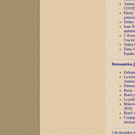
Yarima 
COVID
Kleidy 
potenci
Dmitry 
Isaac Ra
ambient
J. Kenn
Una lect
Naílya 
Elena 
España
Iberoamérica
2
Enfoques
La estr
América
Dimensi
Rusia – 
Brasil y
La polí
Relacion
2019)
Brasil: 
Conjugac
mexican
1 de diciembre d