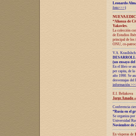
Leonardo Alm
foto>>>)
NUEVA EDIC
“Alianza de Civi
Yakovlev.
La colección con
de Estudios Ibér
principal de los
ONU, co-patroci
V.A. Krasílshch
DESARROLLO
(un ensayo del 
En el libro se a
per capita, de l
año 1990. Se ana
desventajas del 
información >>
E.I. Beliakova
Jorge Amado «r
Conferencia cien
“Rusia en el g
Se organiza por 
Universidad Rus
Noviembre de 
En vísperas de
1