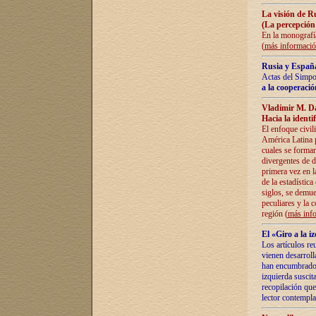
La visión de R
(La percepción
En la monografía
(
más informaci
Rusia y España
Actas del Simpo
a la cooperació
Vladímir M. D
Hacia la identi
El enfoque civil
América Latina pa
cuales se formar
divergentes de d
primera vez en l
de la estadística
siglos, se demue
peculiares y la 
región (
más inf
El «Giro a la 
Los artículos re
vienen desarroll
han encumbrado e
izquierda suscita
recopilación que
lector contempla