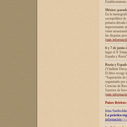
Establecimiento
México: parado
En la monografía
sociopolítico de
primera década d
impresionante a
viene arrastrand
las disputas pe
(
más informaci
6 y 7 de junio 
lugar el X Simp
España y Rusia"
Rusia y España 
(Vladímir Davyd
El libro recoge 
“Superación de l
organizado por e
Ciencias de Rus
Surerior de Inve
(
más informaci
Países ibéricos
Irina Sinélschik
La práctica esp
información>>