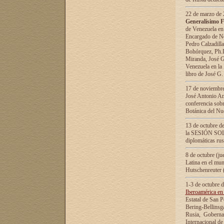
22 de marzo de 2
Generalísimo F
de Venezuela en
Encargado de Neg
Pedro Calzadilla
Bohórquez, Ph.D.
Miranda, José G
Venezuela en la 
libro de José G
17 de noviembre
José Antonio Am
conferencia sobr
Botánica del Nu
13 de octubre de
la SESIÓN SOLEM
diplomáticas rus
8 de octubre (j
Latina en el mun
Hutschenreuter 
1-3 de octubre 
Iberoamérica en 
Estatal de San P
Bering-Bellinsg
Rusia, Gobernac
Internacional de