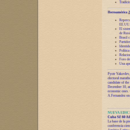
Tradici
Iberoamérica
2
Repercu
EE.UU
El sist
de Rusi
Brasil 
Partidos
Identida
Polític
Relacio
Foro de
Una apr
Pyotr Yakovlev,
electoral marath
candidate of the
December 10, and
economic ones. C
A.Fernandez on t
NUEVA EDICI
Cuba Sí! 60 Añ
La base de la pr
conferencia cien