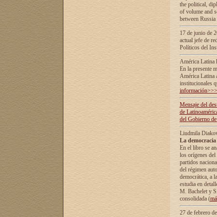
the political, d
of volume and sc
between Russia 
17 de junio de 2
actual jefe de r
Políticos del In
América Latina 
En la presente m
América Latina 
institucionales 
información>>
Mensaje del dest
de Latinoaméric
del Gobierno de
Liudmila Diako
La democracia 
En el libro se a
los orígenes del 
partidos naciona
del régimen auto
democrática, а l
estudia en detall
М. Bachelet у S.
consolidada (
má
27 de febrero d