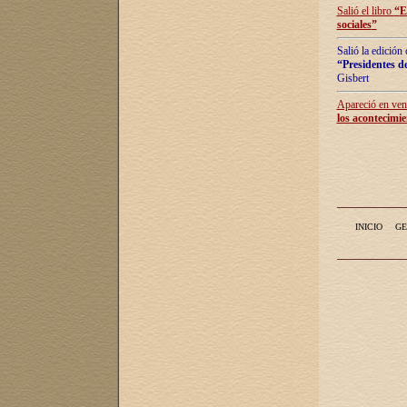
Salió el libro
“
E
sociales
”
Salió la edición
“Presidentes de
Gisbert
Apareció en vent
los acontecimie
INICIO
GE