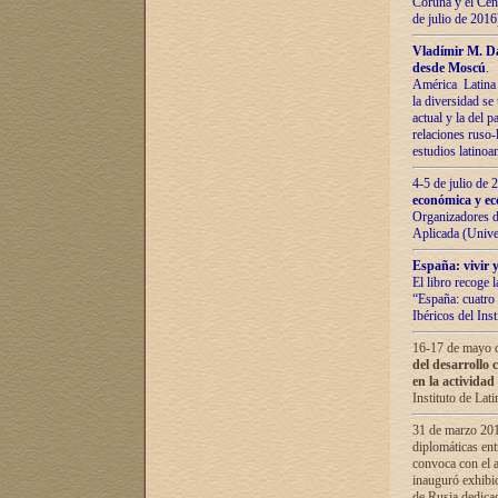
Coruña y el Cent
de julio de 201
Vladímir М. Da
desde Moscú
.
América Latina 
la diversidad se 
actual у lа del p
relaciones ruso-
estudios latino
4-5 de julio de
económica y ec
Organizadores d
Aplicada (Univ
España: vivir y
El libro recoge 
“España: cuatro 
Ibéricos del In
16-17 de mayo d
del desarrollo 
en la actividad
Instituto de La
31 de marzo 2016
diplomáticas en
convoca con el a
inauguró exhibi
de Rusia dedica