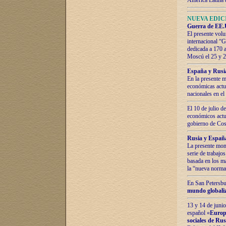
América Latina 
NUEVA EDICI
Guerra de EE.U
El presente volu
internacional “
dedicada a 170 
Moscú el 25 y 
España y Rusia:
En la presente m
económicas actua
nacionales en el
El 10 de julio d
económicos actua
gobierno de Cost
Rusia y España
La presente mono
serie de trabajo
basada en los ma
la “nueva norma
En San Petersbur
mundo globaliza
13 y 14 de junio
español «
Europa
sociales de Ru