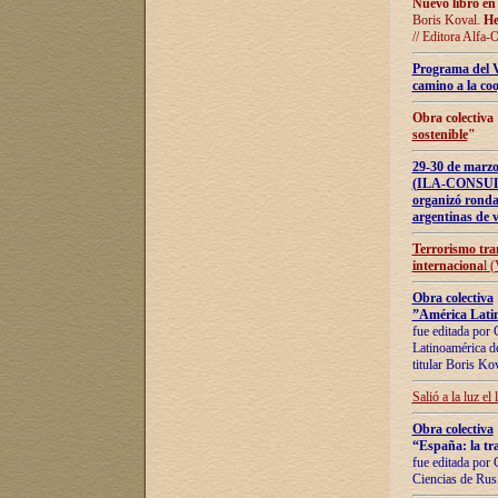
Nuevo libro en
Boris Koval.
He
// Editora Alfa-
Programa del 
camino a la coo
Obra colectiva
sostenible
"
29-30 de ma
(ILA-CONSULT
organizó ronda
argentinas de v
Terrorismo tra
internaciona
l 
Obra colectiva
”América Latin
fue editada por 
Latinoamérica de
titular Boris Ko
Salió a la luz el
Obra colectiva
“España: la tra
fue editada por 
Ciencias de Rus