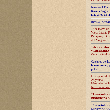
exterior de Madr
Nueva edición d
Rusia - Argent
(125 años de la
Revista
Iberoa
17 de marzo de 2
Víctor Jacinto 
Paraguay
.
Orga
del Paraguay.
7 de diciembre
“COLOMBIA:
Co-organizador
Capítulos del l
la economía y p
pdf )
En vísperas de 1
Argentina:
Materiales del li
Información para
21 de octubre 
Bicentenario d
12 de octubre 
Ministro de Rel