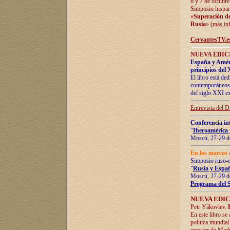
6 y 7 de octubre
Simposio hispan
«
Superación de 
Rusia
» (
más in
CervantesTV.e
NUEVA EDICI
España y Améric
principios del 
El libro está de
contemporáneos -
del siglo XXI ex
Entrevista del 
Conferencia in
“
Iberoamérica 
Moscú, 27-29 de
En los marcos 
Simposio ruso-
"
Rusia y Españ
Moscú, 27-29 de
Programa del 
NUEVA EDIC
Petr Yákovlev.
En este libro se
política mundial