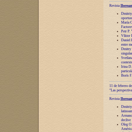
Revista
Iberoam
Dmitriy
oportun
María C
Factore
Petr P.
Víktor 
Daniel 
entre m
Dmitry 
singula
Svetlan
context
Irina D
particul
Borís F
11 de febrero de
“Las perspectiva
Revista
Iberoam
Dmitriy
latinoa
Armando
declive
Oleg O.
América