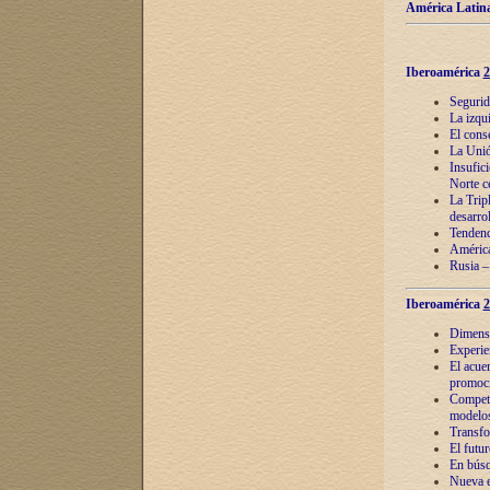
América Latina
Iberoamérica
2
Segurid
La izqu
El cons
La Unió
Insufic
Norte c
La Tripl
desarro
Tendenci
América
Rusia –
Iberoamérica
2
Dimensió
Experie
El acue
promoci
Competi
modelos
Transfo
El futu
En búsq
Nueva e