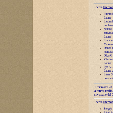
Revista
Iberoam
Liudmil
Latina
Liudmil
impleme
Natalia
activida
Latina
Francis
México 
Dánae D
manufac
Olga G.
Vladími
Latina
Ilya A.
Latina 
Lázar S.
brasile
El miércoles 28 
la nueva reali
aniversario del
Revista
Iberoam
Sergéy 
Pável A