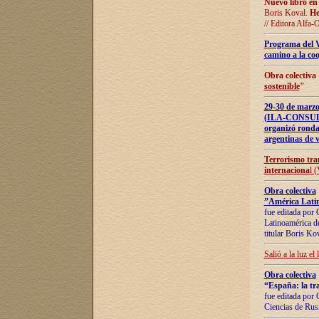
Nuevo libro en
Boris Koval.
He
// Editora Alfa-
Programa del 
camino a la coo
Obra colectiva
sostenible
"
29-30 de ma
(ILA-CONSULT
organizó ronda
argentinas de v
Terrorismo tra
internaciona
l 
Obra colectiva
”América Latin
fue editada por 
Latinoamérica de
titular Boris Ko
Salió a la luz el
Obra colectiva
“España: la tra
fue editada por 
Ciencias de Rus