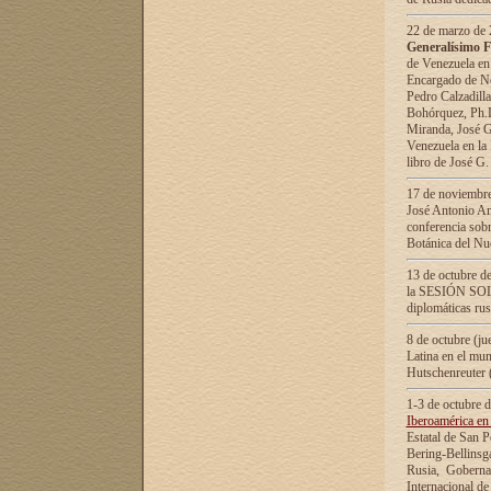
22 de marzo de 2
Generalísimo F
de Venezuela en
Encargado de Neg
Pedro Calzadilla
Bohórquez, Ph.D.
Miranda, José G
Venezuela en la 
libro de José G
17 de noviembre
José Antonio Am
conferencia sobr
Botánica del Nu
13 de octubre de
la SESIÓN SOLEM
diplomáticas rus
8 de octubre (j
Latina en el mun
Hutschenreuter 
1-3 de octubre 
Iberoamérica en 
Estatal de San P
Bering-Bellinsg
Rusia, Gobernac
Internacional de