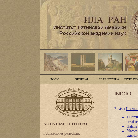
INICIO
GENERAL
ESTRUCTURA
INVESTI
INICIO
Revista
Iberoam
Liudmil
desafíos
ACTIVIDAD EDITORIAL
Natalia
Marcos A
Publicaciones periódicas:
exterio