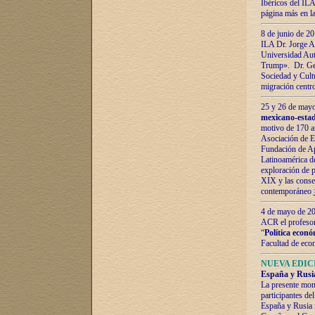
Ibéricos del ILA
página más en la
8 de junio de 20
ILA Dr. Jorge Al
Universidad Aut
Trump». Dr. Ger
Sociedad y Cultu
migración centr
25 y 26 de mayo 
mexicano-estad
motivo de 170 a
Asociación de E
Fundación de Ap
Latinoamérica d
exploración de p
XIX y las consec
contemporáneo
4 de mayo de 201
ACR el profeso
“
Política econó
Facultad de eco
NUEVA EDICI
España y Rusia 
La presente mono
participantes d
España y Rusia f