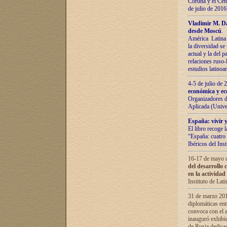
Coruña y el Cent
de julio de 201
Vladímir М. Da
desde Moscú
.
América Latina 
la diversidad se 
actual у lа del p
relaciones ruso-
estudios latino
4-5 de julio de
económica y ec
Organizadores d
Aplicada (Univ
España: vivir y
El libro recoge 
“España: cuatro 
Ibéricos del In
16-17 de mayo d
del desarrollo 
en la actividad
Instituto de La
31 de marzo 2016
diplomáticas en
convoca con el a
inauguró exhibi
de Rusia dedica