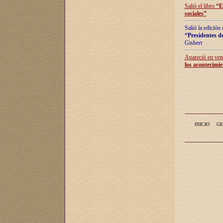
Salió el libro
“
E
sociales
”
Salió la edición
“Presidentes de
Gisbert
Apareció en vent
los acontecimie
INICIO
GE