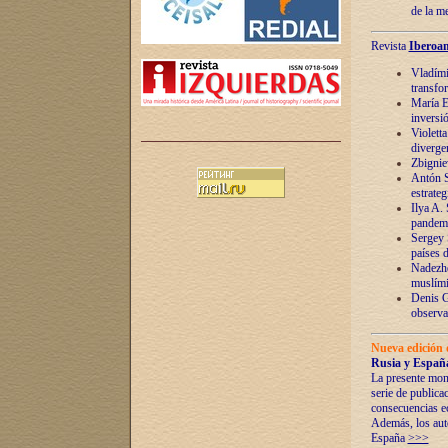
de la m
Revista
Iberoam
Vladímir
transfo
María E
inversi
Violett
diverge
Zbignie
Antón S
estrateg
Ilya A.
pandem
Sergey 
países 
Nadezhd
muslími
Denis G
observac
Nueva edición 
Rusia y España
La presente mono
serie de publica
consecuencias e
Además, los auto
España
>>>