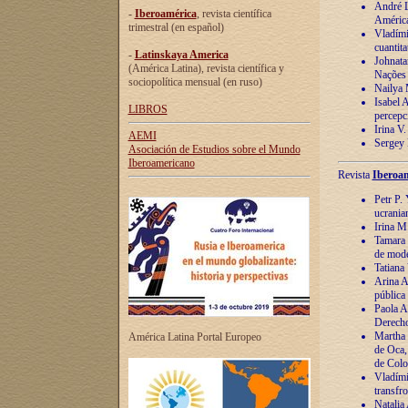
André Lu
-
Iberoamérica
, revista científica
América
trimestral (en español)
Vladímir
cuantita
-
Latinskaya America
Johnata
(América Latina), revista científica y
Nações
sociopolítica mensual (en ruso)
Nailya 
Isabel 
LIBROS
percepc
Irina V
AEMI
Sergey 
Asociación de Estudios sobre el Mundo
Iberoamericano
Revista
Iberoam
Petr P. 
ucrania
Irina M
Tamara 
de mode
Tatiana
Arina A
pública
Paola A
Derecho
Martha 
América Latina Portal Europeo
de Oca,
de Colo
Vladími
transfro
Natalia