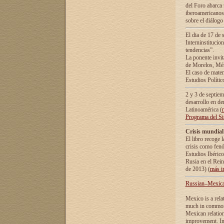
del Foro abarca 
iberoamericanos 
sobre el diálogo 
El dia de 17 de 
Interninstitucio
tendencias”.
La ponente inv
de Morelos, Méx
El caso de mate
Estudios Polític
2 y 3 de septie
desarrollo en de
Latinoamérica (
Programa del S
Crisis mundial
El libro recoge 
crisis como fen
Estudios Ibérico
Rusia en el Rei
de 2013) (
más i
Russian–Mexican
Mexico is a rela
much in common i
Mexican relation
improvement. In 