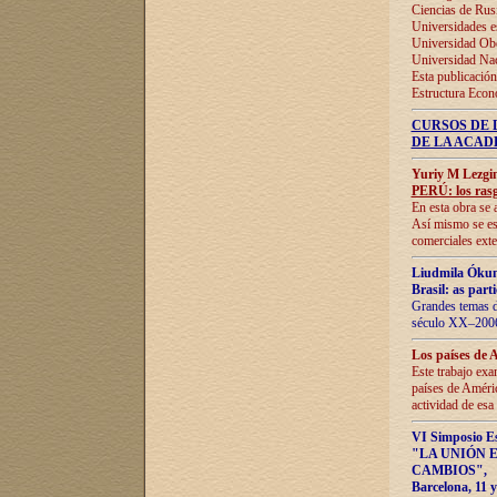
Ciencias de Rus
Universidades e
Universidad Obe
Universidad Na
Esta publicación
Estructura Econ
CURSOS DE 
DE LA ACAD
Yuriy M Lezgi
PERÚ: los rasg
En esta obra se 
Así mismo se est
comerciales exte
Liudmila Ókun
Brasil: as part
Grandes temas da
século XX–2006
Los países de 
Este trabajo exa
países de Améric
actividad de esa
VI Simposio E
"LA UNIÓN 
CAMBIOS"
,
Barcelona, 11 y