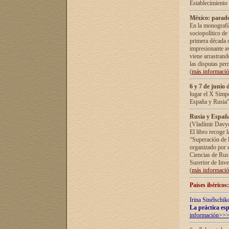
Establecimiento
México: parado
En la monografía
sociopolítico de
primera década d
impresionante a
viene arrastrand
las disputas pe
(
más informaci
6 y 7 de junio 
lugar el X Simp
España y Rusia"
Rusia y España 
(Vladímir Davyd
El libro recoge 
“Superación de l
organizado por e
Ciencias de Rus
Surerior de Inve
(
más informaci
Países ibéricos
Irina Sinélschik
La práctica esp
información>>