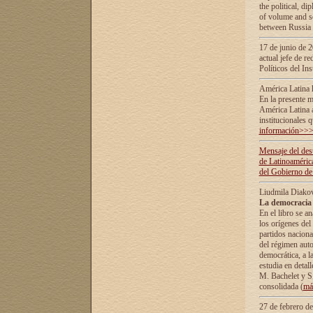
the political, d
of volume and sc
between Russia 
17 de junio de 2
actual jefe de r
Políticos del In
América Latina 
En la presente m
América Latina 
institucionales 
información>>
Mensaje del dest
de Latinoaméric
del Gobierno de
Liudmila Diako
La democracia 
En el libro se a
los orígenes del 
partidos naciona
del régimen auto
democrática, а l
estudia en detall
М. Bachelet у S.
consolidada (
má
27 de febrero d