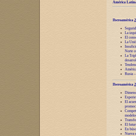
América Latina
Iberoamérica
2
Segurid
La izqu
El cons
La Unió
Insufic
Norte c
La Tripl
desarro
Tendenci
América
Rusia –
Iberoamérica
2
Dimensió
Experie
El acue
promoci
Competi
modelos
Transfo
El futu
En búsq
Nueva e