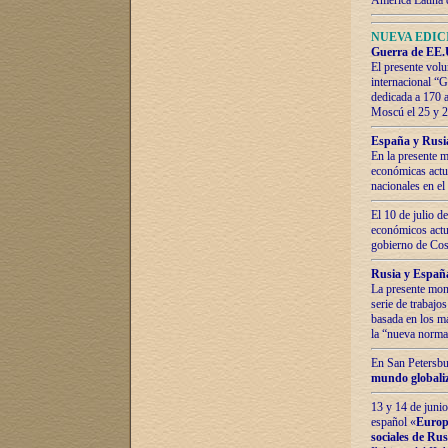
América Latina 
NUEVA EDICI
Guerra de EE.U
El presente volu
internacional “
dedicada a 170 
Moscú el 25 y 
España y Rusia:
En la presente m
económicas actua
nacionales en el
El 10 de julio d
económicos actua
gobierno de Cost
Rusia y España
La presente mono
serie de trabajo
basada en los ma
la “nueva norma
En San Petersbur
mundo globaliza
13 y 14 de junio
español «
Europa
sociales de Ru