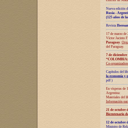
exterior de Madr
Nueva edición d
Rusia - Argent
(125 años de la
Revista
Iberoa
17 de marzo de 2
Víctor Jacinto 
Paraguay
.
Orga
del Paraguay.
7 de diciembre
“COLOMBIA:
Co-organizador
Capítulos del l
la economía y p
pdf )
En vísperas de 1
Argentina:
Materiales del li
Información para
21 de octubre 
Bicentenario d
12 de octubre 
Ministro de Rel