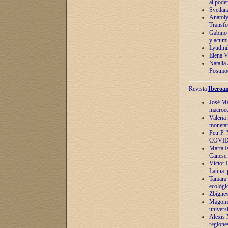
al pode
Svetlan
Anatoly
Transfo
Gabino 
y acumu
Lyudmil
Elena V.
Natalia
Postmod
Revista
Iberoam
José Ma
macroec
Valeria
monetari
Petr P.
COVID
Marta Is
Canese. 
Víctor 
Latina:
Tamara 
ecológi
Zbígnev
Magomed
univers
Alexis 
regiones