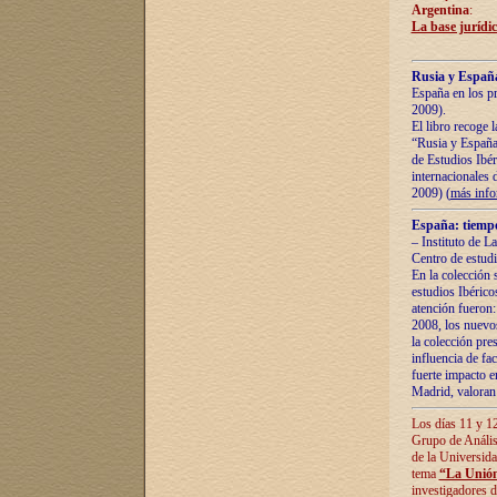
Argentina
:
La base jurídic
Rusia y España
España en los pr
2009).
El libro recoge 
“Rusia y España 
de Estudios Ibér
internacionales 
2009) (
más inf
España: tiempo
– Instituto de L
Centro de estud
En la colección 
estudios Ibérico
atención fueron:
2008, los nuevos
la colección pre
influencia de fac
fuerte impacto en
Madrid, valoran 
Los días 11 y 12
Grupo de Anális
de la Universida
tema
“La Unión
investigadores d