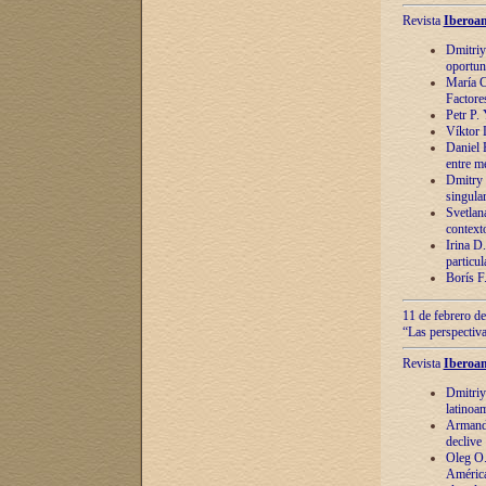
Revista
Iberoam
Dmitriy
oportun
María C
Factore
Petr P.
Víktor 
Daniel 
entre m
Dmitry 
singula
Svetlan
context
Irina D
particul
Borís F
11 de febrero de
“Las perspectiva
Revista
Iberoam
Dmitriy
latinoa
Armando
declive
Oleg O.
América