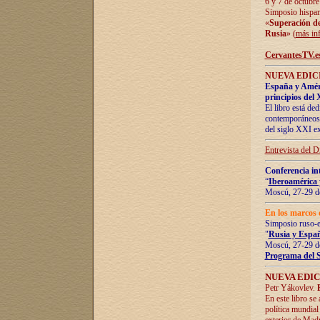
6 y 7 de octubre
Simposio hispan
«
Superación de 
Rusia
» (
más in
CervantesTV.e
NUEVA EDICI
España y Améric
principios del 
El libro está de
contemporáneos -
del siglo XXI ex
Entrevista del 
Conferencia in
“
Iberoamérica 
Moscú, 27-29 de
En los marcos 
Simposio ruso-
"
Rusia y Españ
Moscú, 27-29 de
Programa del 
NUEVA EDIC
Petr Yákovlev.
En este libro se
política mundial