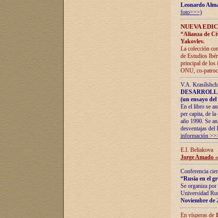
Leonardo Alm
foto>>>)
NUEVA EDIC
“Alianza de Civi
Yakovlev.
La colección con
de Estudios Ibér
principal de los
ONU, co-patroci
V.A. Krasílshch
DESARROLLO
(un ensayo del 
En el libro se a
per capita, de l
año 1990. Se ana
desventajas del 
información >>
E.I. Beliakova
Jorge Amado «r
Conferencia cien
“Rusia en el g
Se organiza por 
Universidad Rus
Noviembre de 
En vísperas de
1