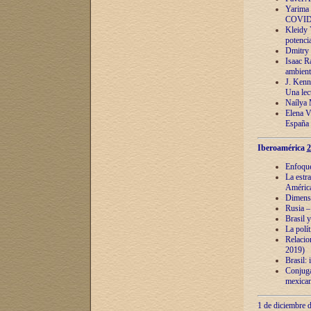
Yarima 
COVID
Kleidy 
potenci
Dmitry 
Isaac Ra
ambient
J. Kenn
Una lect
Naílya 
Elena 
España
Iberoamérica
2
Enfoques
La estr
América
Dimensi
Rusia – 
Brasil y
La polí
Relacion
2019)
Brasil: 
Conjugac
mexican
1 de diciembre d