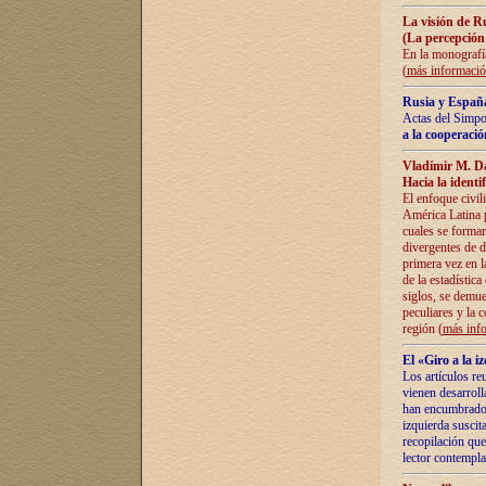
La visión de R
(La percepción
En la monografía
(
más informaci
Rusia y España
Actas del Simpo
a la cooperació
Vladímir M. D
Hacia la identi
El enfoque civil
América Latina pa
cuales se formar
divergentes de d
primera vez en l
de la estadística
siglos, se demue
peculiares y la 
región (
más inf
El «Giro a la 
Los artículos re
vienen desarroll
han encumbrado e
izquierda suscita
recopilación que
lector contempla