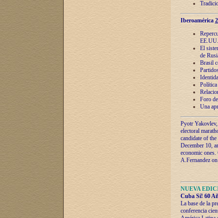
Tradici
Iberoamérica
2
Repercu
EE.UU
El sist
de Rusi
Brasil 
Partidos
Identida
Polític
Relacio
Foro de
Una apr
Pyotr Yakovlev,
electoral marath
candidate of the
December 10, and
economic ones. C
A.Fernandez on t
NUEVA EDICI
Cuba Sí! 60 Añ
La base de la pr
conferencia cien