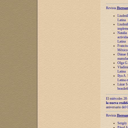
Revista
Iberoam
Liudmil
Latina
Liudmil
impleme
Natalia
activida
Latina
Francis
México 
Dánae D
manufac
Olga G.
Vladími
Latina
Ilya A.
Latina 
Lázar S.
brasile
El miércoles 28 
la nueva reali
aniversario del
Revista
Iberoam
Sergéy 
Pável A