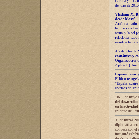
Coruña y el Cent
de julio de 201
Vladímir М. Da
desde Moscú
.
América Latina 
la diversidad se 
actual у lа del p
relaciones ruso-
estudios latino
4-5 de julio de
económica y ec
Organizadores d
Aplicada (Univ
España: vivir y
El libro recoge 
“España: cuatro 
Ibéricos del In
16-17 de mayo d
del desarrollo 
en la actividad
Instituto de La
31 de marzo 2016
diplomáticas en
convoca con el a
inauguró exhibi
de Rusia dedica