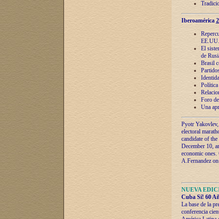
Tradici
Iberoamérica
2
Repercu
EE.UU
El sist
de Rusi
Brasil 
Partidos
Identida
Polític
Relacio
Foro de
Una apr
Pyotr Yakovlev,
electoral marath
candidate of the
December 10, and
economic ones. C
A.Fernandez on t
NUEVA EDICI
Cuba Sí! 60 Añ
La base de la pr
conferencia cien