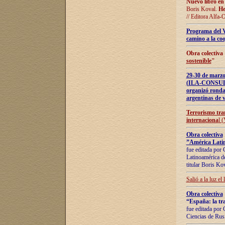
Nuevo libro en
Boris Koval.
He
// Editora Alfa-
Programa del 
camino a la coo
Obra colectiva
sostenible
"
29-30 de ma
(ILA-CONSULT
organizó ronda
argentinas de v
Terrorismo tra
internaciona
l 
Obra colectiva
”América Latin
fue editada por 
Latinoamérica de
titular Boris Ko
Salió a la luz el
Obra colectiva
“España: la tra
fue editada por 
Ciencias de Rus