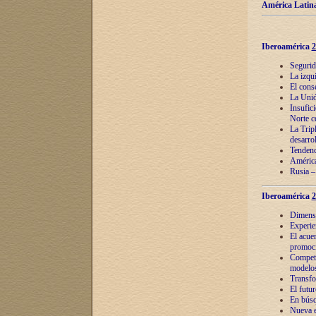
América Latina
Iberoamérica
2
Segurid
La izqu
El cons
La Unió
Insufic
Norte c
La Tripl
desarro
Tendenci
América
Rusia –
Iberoamérica
2
Dimensió
Experie
El acue
promoci
Competi
modelos
Transfo
El futu
En búsq
Nueva e