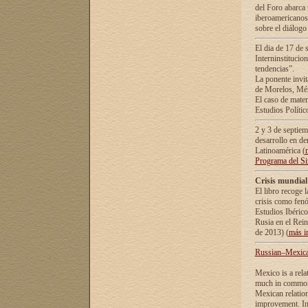
del Foro abarca 
iberoamericanos 
sobre el diálogo 
El dia de 17 de 
Interninstitucio
tendencias”.
La ponente inv
de Morelos, Méx
El caso de mate
Estudios Polític
2 y 3 de septie
desarrollo en de
Latinoamérica (
Programa del S
Crisis mundial
El libro recoge 
crisis como fen
Estudios Ibérico
Rusia en el Rei
de 2013) (
más i
Russian–Mexican
Mexico is a rela
much in common i
Mexican relation
improvement. In 