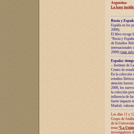
Argentina
:
La base jurídic
Rusia y España
España en los pr
2009).
El libro recoge 
“Rusia y España 
de Estudios Ibér
internacionales 
2009) (
más inf
España: tiempo
– Instituto de L
Centro de estud
En la colección 
estudios Ibérico
atención fueron:
2008, los nuevos
la colección pre
influencia de fac
fuerte impacto en
Madrid, valoran 
Los días 11 y 12
Grupo de Anális
de la Universida
tema
“La Unión
investigadores d