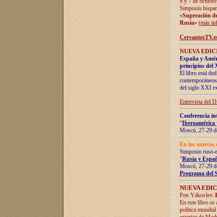
6 y 7 de octubre
Simposio hispan
«
Superación de 
Rusia
» (
más in
CervantesTV.e
NUEVA EDICI
España y Améric
principios del 
El libro está de
contemporáneos -
del siglo XXI ex
Entrevista del 
Conferencia in
“
Iberoamérica 
Moscú, 27-29 de
En los marcos 
Simposio ruso-
"
Rusia y Españ
Moscú, 27-29 de
Programa del 
NUEVA EDIC
Petr Yákovlev.
En este libro se
política mundial