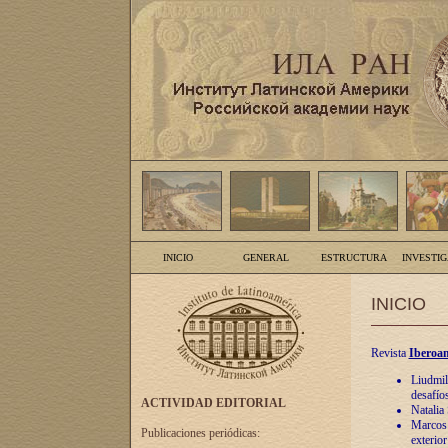
INICIO
GENERAL
ESTRUCTURA
INVESTI
INICIO
Revista
Iberoam
Liudmil
desafíos
ACTIVIDAD EDITORIAL
Natalia
Marcos A
Publicaciones periódicas:
exterio