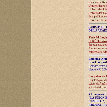
Ciencias de Rus
Universidades e
Universidad Obe
Universidad Na
Esta publicación
Estructura Econ
CURSOS DE 
DE LA ACAD
Yuriy M Lezgi
PERÚ: los rasg
En esta obra se 
Así mismo se est
comerciales exte
Liudmila Ókun
Brasil: as part
Grandes temas da
século XX–2006
Los países de 
Este trabajo exa
países de Améric
actividad de esa
VI Simposio E
"LA UNIÓN 
CAMBIOS"
,
Barcelona, 11 y