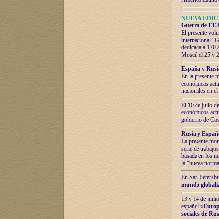
América Latina 
NUEVA EDICI
Guerra de EE.U
El presente volu
internacional “
dedicada a 170 
Moscú el 25 y 
España y Rusia:
En la presente m
económicas actua
nacionales en el
El 10 de julio d
económicos actua
gobierno de Cost
Rusia y España
La presente mono
serie de trabajo
basada en los ma
la “nueva norma
En San Petersbur
mundo globaliza
13 y 14 de junio
español «
Europa
sociales de Ru