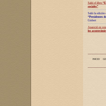
Salió el libro
“
E
sociales
”
Salió la edición
“Presidentes de
Gisbert
Apareció en vent
los acontecimie
INICIO
GE