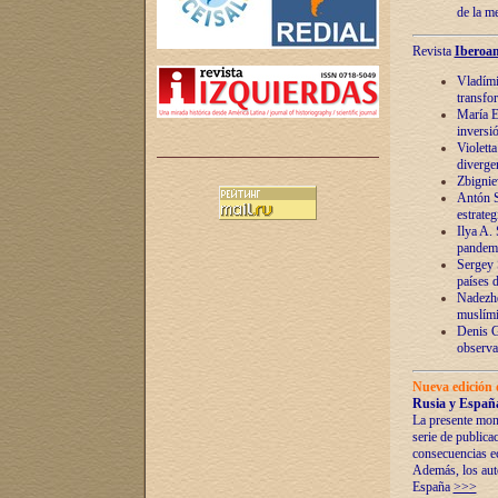
de la m
Revista
Iberoam
Vladímir
transfo
María E
inversi
Violett
diverge
Zbignie
Antón S
estrateg
Ilya A.
pandem
Sergey 
países 
Nadezhd
muslími
Denis G
observac
Nueva edición 
Rusia y España
La presente mono
serie de publica
consecuencias e
Además, los auto
España
>>>