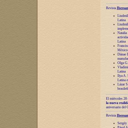
Revista
Iberoam
Liudmil
Latina
Liudmil
impleme
Natalia
activida
Latina
Francis
México 
Dánae D
manufac
Olga G.
Vladími
Latina
Ilya A.
Latina 
Lázar S.
brasile
El miércoles 28 
la nueva reali
aniversario del
Revista
Iberoam
Sergéy 
Pável A