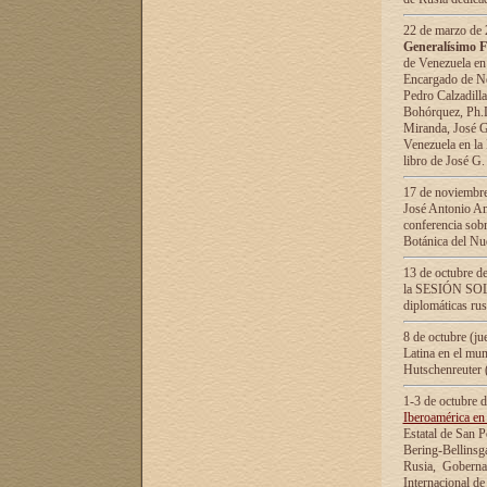
22 de marzo de 2
Generalísimo F
de Venezuela en
Encargado de Neg
Pedro Calzadilla
Bohórquez, Ph.D.
Miranda, José G
Venezuela en la 
libro de José G
17 de noviembre
José Antonio Am
conferencia sobr
Botánica del Nu
13 de octubre de
la SESIÓN SOLEM
diplomáticas rus
8 de octubre (j
Latina en el mun
Hutschenreuter 
1-3 de octubre 
Iberoamérica en 
Estatal de San P
Bering-Bellinsg
Rusia, Gobernac
Internacional de