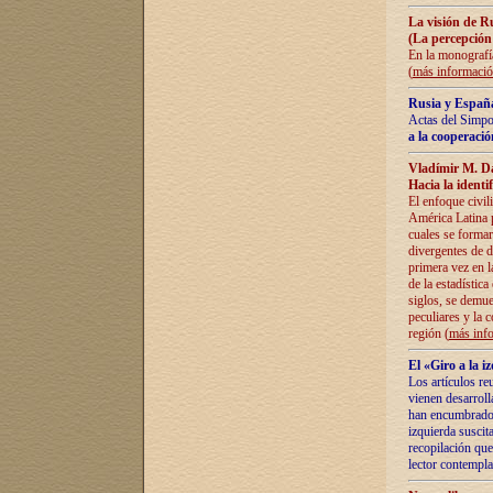
La visión de R
(La percepción
En la monografía
(
más informaci
Rusia y España
Actas del Simpo
a la cooperació
Vladímir M. D
Hacia la identi
El enfoque civil
América Latina pa
cuales se formar
divergentes de d
primera vez en l
de la estadística
siglos, se demue
peculiares y la 
región (
más inf
El «Giro a la 
Los artículos re
vienen desarroll
han encumbrado e
izquierda suscita
recopilación que
lector contempla