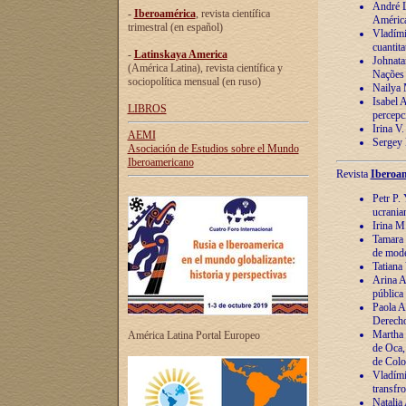
André Lu
-
Iberoamérica
, revista científica
América
trimestral (en español)
Vladímir
cuantita
-
Latinskaya America
Johnata
(América Latina), revista científica y
Nações
sociopolítica mensual (en ruso)
Nailya 
Isabel 
LIBROS
percepc
Irina V
AEMI
Sergey 
Asociación de Estudios sobre el Mundo
Iberoamericano
Revista
Iberoam
Petr P. 
ucrania
Irina M
Tamara 
de mode
Tatiana
Arina A
pública
Paola A
Derecho
Martha 
América Latina Portal Europeo
de Oca,
de Colo
Vladími
transfro
Natalia