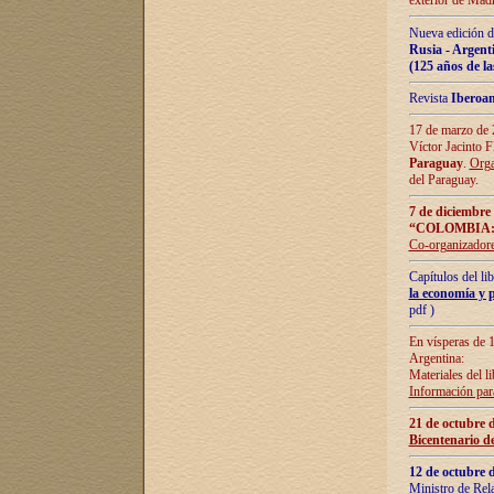
exterior de Madr
Nueva edición d
Rusia - Argent
(125 años de la
Revista
Iberoa
17 de marzo de 2
Víctor Jacinto 
Paraguay
.
Orga
del Paraguay.
7 de diciembre
“COLOMBIA:
Co-organizador
Capítulos del l
la economía y p
pdf )
En vísperas de 1
Argentina:
Materiales del li
Información para
21 de octubre 
Bicentenario d
12 de octubre 
Ministro de Rel