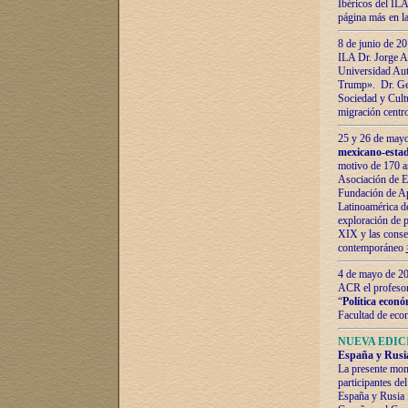
Ibéricos del ILA
página más en la
8 de junio de 20
ILA Dr. Jorge Al
Universidad Aut
Trump». Dr. Ger
Sociedad y Cultu
migración centr
25 y 26 de mayo 
mexicano-estad
motivo de 170 a
Asociación de E
Fundación de Ap
Latinoamérica d
exploración de p
XIX y las consec
contemporáneo
4 de mayo de 201
ACR el profeso
“
Política econó
Facultad de eco
NUEVA EDICI
España y Rusia 
La presente mono
participantes d
España y Rusia f