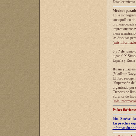
Establecimiento
México: parado
En la monografía
sociopolítico de
primera década d
impresionante a
viene arrastrand
las disputas pe
(
más informaci
6 y 7 de junio 
lugar el X Simp
España y Rusia"
Rusia y España 
(Vladímir Davyd
El libro recoge 
“Superación de l
organizado por e
Ciencias de Rus
Surerior de Inve
(
más informaci
Países ibéricos
Irina Sinélschik
La práctica esp
información>>