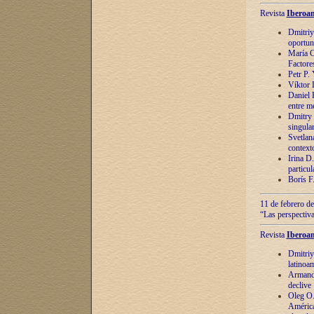
Revista
Iberoam
Dmitriy
oportun
María C
Factore
Petr P.
Víktor 
Daniel 
entre m
Dmitry 
singula
Svetlan
context
Irina D
particul
Borís F
11 de febrero de
“Las perspectiva
Revista
Iberoam
Dmitriy
latinoa
Armando
declive
Oleg O.
América