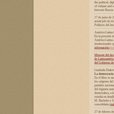
the political, d
of volume and sc
between Russia 
17 de junio de 2
actual jefe de r
Políticos del In
América Latina 
En la presente m
América Latina 
institucionales 
información>>
Mensaje del dest
de Latinoaméric
del Gobierno de
Liudmila Diako
La democracia 
En el libro se a
los orígenes del 
partidos naciona
del régimen auto
democrática, а l
estudia en detall
М. Bachelet у S.
consolidada (
má
27 de febrero d