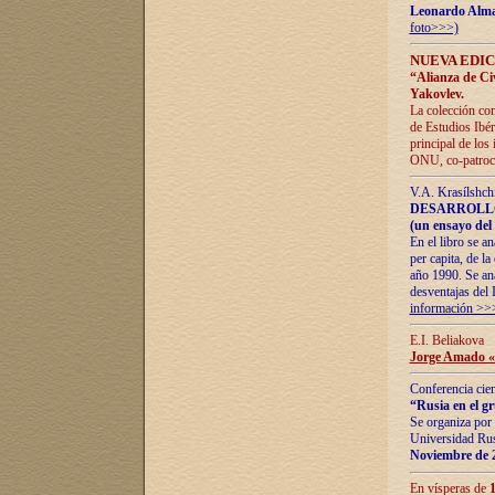
Leonardo Alm
foto>>>)
NUEVA EDIC
“Alianza de Civi
Yakovlev.
La colección con
de Estudios Ibér
principal de los
ONU, co-patroci
V.A. Krasílshch
DESARROLLO
(un ensayo del 
En el libro se a
per capita, de l
año 1990. Se ana
desventajas del 
información >>
E.I. Beliakova
Jorge Amado «r
Conferencia cien
“Rusia en el g
Se organiza por 
Universidad Rus
Noviembre de 
En vísperas de
1