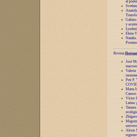
al pode
Svetlan
Anatoly
Transfo
Gabino 
y acumu
Lyudmil
Elena V.
Natalia
Postmod
Revista
Iberoam
José Ma
macroec
Valeria
monetari
Petr P.
COVID
Marta Is
Canese. 
Víctor 
Latina:
Tamara 
ecológi
Zbígnev
Magomed
univers
Alexis 
regiones