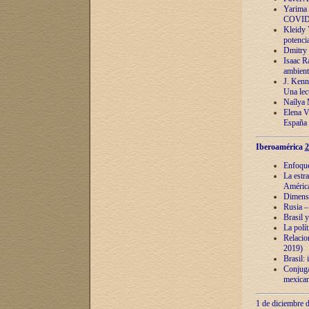
Yarima 
COVID
Kleidy 
potenci
Dmitry 
Isaac Ra
ambient
J. Kenn
Una lect
Naílya 
Elena 
España
Iberoamérica
2
Enfoques
La estr
América
Dimensi
Rusia – 
Brasil y
La polí
Relacion
2019)
Brasil: 
Conjugac
mexican
1 de diciembre d