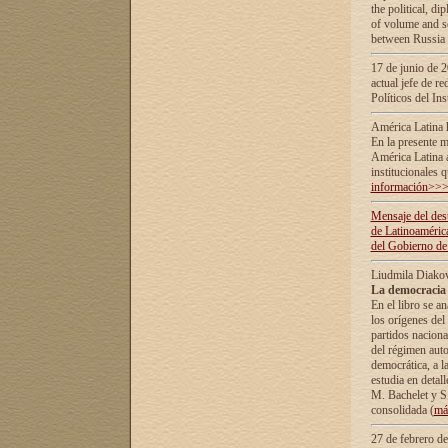
the political, d
of volume and sc
between Russia 
17 de junio de 2
actual jefe de r
Políticos del In
América Latina 
En la presente m
América Latina 
institucionales 
información>>
Mensaje del dest
de Latinoaméric
del Gobierno de
Liudmila Diako
La democracia 
En el libro se a
los orígenes del 
partidos naciona
del régimen auto
democrática, а l
estudia en detall
М. Bachelet у S.
consolidada (
má
27 de febrero d