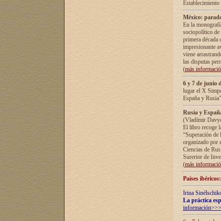
Establecimiento
México: parado
En la monografía
sociopolítico de
primera década d
impresionante a
viene arrastrand
las disputas pe
(
más informaci
6 y 7 de junio 
lugar el X Simp
España y Rusia"
Rusia y España 
(Vladímir Davyd
El libro recoge 
“Superación de l
organizado por e
Ciencias de Rus
Surerior de Inve
(
más informaci
Países ibéricos
Irina Sinélschik
La práctica esp
información>>