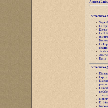
América Latina
Iberoamérica
2
Segurid
La izqu
El cons
La Unió
Insufic
Norte c
La Tripl
desarro
Tendenci
América
Rusia –
Iberoamérica
2
Dimensió
Experie
El acue
promoci
Competi
modelos
Transfo
El futu
En búsq
Nueva e