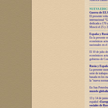
América Latina 
NUEVA EDICI
Guerra de EE.U
El presente volu
internacional “
dedicada a 170 
Moscú el 25 y 
España y Rusia:
En la presente m
económicas actua
nacionales en el
El 10 de julio d
económicos actua
gobierno de Cost
Rusia y España
La presente mono
serie de trabajo
basada en los ma
la “nueva norma
En San Petersbur
mundo globaliza
13 y 14 de junio
español «
Europa
sociales de Ru