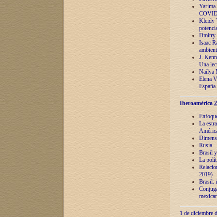
Yarima 
COVID
Kleidy 
potenci
Dmitry 
Isaac Ra
ambient
J. Kenn
Una lect
Naílya 
Elena 
España
Iberoamérica
2
Enfoques
La estr
América
Dimensi
Rusia – 
Brasil y
La polí
Relacion
2019)
Brasil: 
Conjugac
mexican
1 de diciembre d