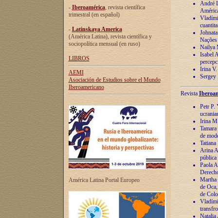
André Lu
-
Iberoamérica
, revista científica
América
trimestral (en español)
Vladímir
cuantita
-
Latinskaya America
Johnata
(América Latina), revista científica y
Nações
sociopolítica mensual (en ruso)
Nailya 
Isabel 
LIBROS
percepc
Irina V
AEMI
Sergey 
Asociación de Estudios sobre el Mundo
Iberoamericano
Revista
Iberoam
Petr P. 
ucrania
Irina M
Tamara 
de mode
Tatiana
Arina A
pública
Paola A
Derecho
Martha 
América Latina Portal Europeo
de Oca,
de Colo
Vladími
transfro
Natalia