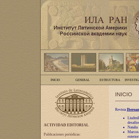
INICIO
GENERAL
ESTRUCTURA
INVESTI
INICIO
Revista
Iberoam
Liudmil
desafíos
ACTIVIDAD EDITORIAL
Natalia
Marcos A
Publicaciones periódicas:
exterio