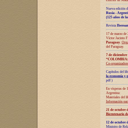
exterior de Madr
Nueva edición d
Rusia - Argent
(125 años de la
Revista
Iberoa
17 de marzo de 2
Víctor Jacinto 
Paraguay
.
Orga
del Paraguay.
7 de diciembre
“COLOMBIA:
Co-organizador
Capítulos del l
la economía y p
pdf )
En vísperas de 1
Argentina:
Materiales del li
Información para
21 de octubre 
Bicentenario d
12 de octubre 
Ministro de Rel