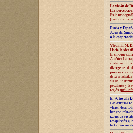
La visión de R
(La percepción
En la monografía
(
más informaci
Rusia y España
Actas del Simpo
a la cooperació
Vladímir M. D
Hacia la identi
El enfoque civil
América Latina pa
cuales se formar
divergentes de d
primera vez en l
de la estadística
siglos, se demue
peculiares y la 
región (
más inf
El «Giro a la 
Los artículos re
vienen desarroll
han encumbrado e
izquierda suscita
recopilación que
lector contempla