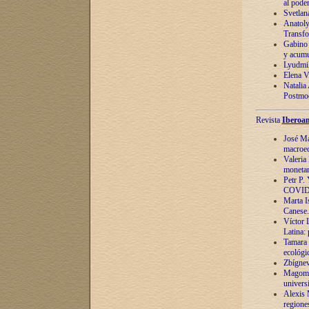
al pode
Svetlan
Anatoly
Transfo
Gabino 
y acumu
Lyudmil
Elena V.
Natalia
Postmod
Revista
Iberoam
José Ma
macroec
Valeria
monetari
Petr P.
COVID
Marta Is
Canese. 
Víctor 
Latina:
Tamara 
ecológi
Zbígnev
Magomed
univers
Alexis 
regiones