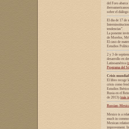
del Foro abarca 
iberoamericanos 
sobre el diálogo 
El dia de 17 de 
Interninstitucio
tendencias”.
La ponente inv
de Morelos, Méx
El caso de mate
Estudios Polític
2 y 3 de septie
desarrollo en de
Latinoamérica (
Programa del S
Crisis mundial
El libro recoge 
crisis como fen
Estudios Ibérico
Rusia en el Rei
de 2013) (
más i
Russian–Mexican
Mexico is a rela
much in common i
Mexican relation
improvement. In 