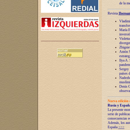
de la m
Revista
Iberoam
Vladímir
transfo
María E
inversi
Violett
diverge
Zbignie
Antón S
estrateg
Ilya A.
pandem
Sergey 
países 
Nadezhd
muslími
Denis G
observac
Nueva edición 
Rusia y España
La presente mono
serie de publica
consecuencias e
Además, los auto
España
>>>