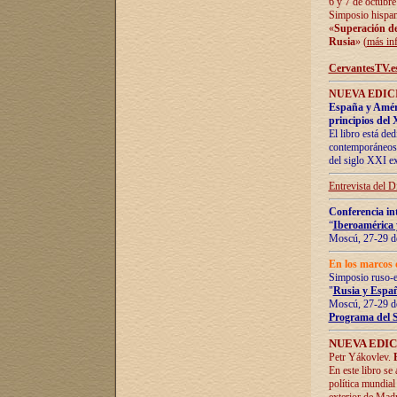
6 y 7 de octubre
Simposio hispan
«
Superación de 
Rusia
» (
más in
CervantesTV.e
NUEVA EDICI
España y Améric
principios del 
El libro está de
contemporáneos -
del siglo XXI ex
Entrevista del 
Conferencia in
“
Iberoamérica 
Moscú, 27-29 de
En los marcos 
Simposio ruso-
"
Rusia y Españ
Moscú, 27-29 de
Programa del 
NUEVA EDIC
Petr Yákovlev.
En este libro se
política mundial