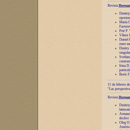
Revista
Iberoam
Dmitriy
oportun
María C
Factore
Petr P.
Víktor 
Daniel 
entre m
Dmitry 
singula
Svetlan
context
Irina D
particul
Borís F
11 de febrero de
“Las perspectiva
Revista
Iberoam
Dmitriy
latinoa
Armando
declive
Oleg O.
América