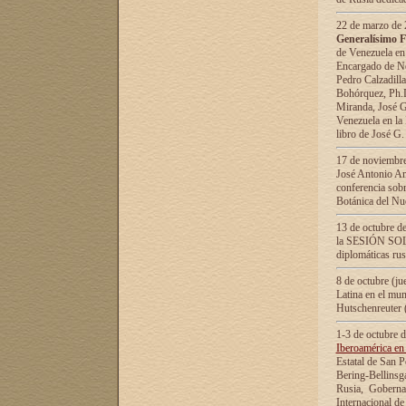
22 de marzo de 2
Generalísimo F
de Venezuela en
Encargado de Neg
Pedro Calzadilla
Bohórquez, Ph.D.
Miranda, José G
Venezuela en la 
libro de José G
17 de noviembre
José Antonio Am
conferencia sobr
Botánica del Nu
13 de octubre de
la SESIÓN SOLEM
diplomáticas rus
8 de octubre (j
Latina en el mun
Hutschenreuter 
1-3 de octubre 
Iberoamérica en 
Estatal de San P
Bering-Bellinsg
Rusia, Gobernac
Internacional de