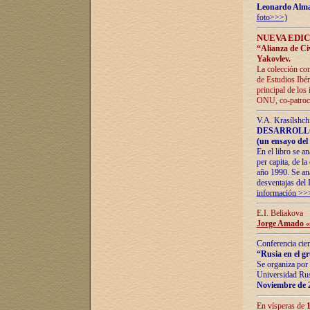
Leonardo Alm
foto>>>)
NUEVA EDIC
“Alianza de Civi
Yakovlev.
La colección con
de Estudios Ibér
principal de los
ONU, co-patroci
V.A. Krasílshch
DESARROLLO
(un ensayo del 
En el libro se a
per capita, de l
año 1990. Se ana
desventajas del 
información >>
E.I. Beliakova
Jorge Amado «r
Conferencia cien
“Rusia en el g
Se organiza por 
Universidad Rus
Noviembre de 
En vísperas de
1