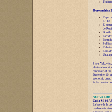
Tradici
Iberoamérica
2
Repercu
EE.UU
El sist
de Rusi
Brasil 
Partidos
Identida
Polític
Relacio
Foro de
Una apr
Pyotr Yakovlev,
electoral marath
candidate of the
December 10, and
economic ones. C
A.Fernandez on t
NUEVA EDICI
Cuba Sí! 60 Añ
La base de la pr
conferencia cien