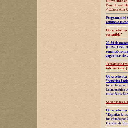
Nuevo libro en
Boris Koval.
He
// Editora Alfa-
Programa del 
camino a la coo
Obra colectiva
sostenible
"
29-30 de ma
(ILA-CONSULT
organizó ronda
argentinas de v
Terrorismo tra
internaciona
l 
Obra colectiva
”América Latin
fue editada por 
Latinoamérica de
titular Boris Ko
Salió a la luz el
Obra colectiva
“España: la tra
fue editada por 
Ciencias de Rus