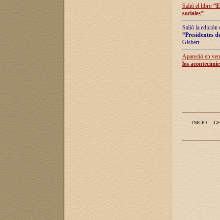
Salió el libro
“
E
sociales
”
Salió la edición
“Presidentes de
Gisbert
Apareció en vent
los acontecimie
INICIO
GE