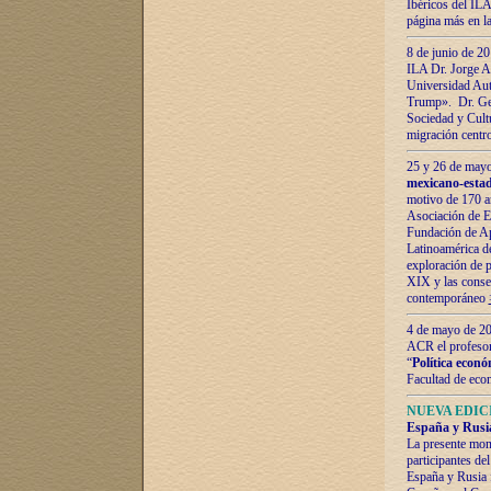
Ibéricos del ILA
página más en la
8 de junio de 20
ILA Dr. Jorge Al
Universidad Aut
Trump». Dr. Ger
Sociedad y Cultu
migración centr
25 y 26 de mayo 
mexicano-estad
motivo de 170 a
Asociación de E
Fundación de Ap
Latinoamérica d
exploración de p
XIX y las consec
contemporáneo
4 de mayo de 201
ACR el profeso
“
Política econó
Facultad de eco
NUEVA EDICI
España y Rusia 
La presente mono
participantes d
España y Rusia f