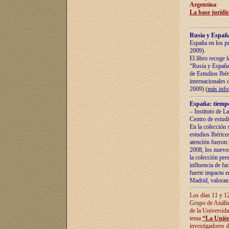
Argentina
:
La base jurídic
Rusia y España
España en los pr
2009).
El libro recoge 
“Rusia y España 
de Estudios Ibér
internacionales 
2009) (
más inf
España: tiempo
– Instituto de L
Centro de estud
En la colección 
estudios Ibérico
atención fueron:
2008, los nuevos
la colección pre
influencia de fac
fuerte impacto en
Madrid, valoran 
Los días 11 y 12
Grupo de Anális
de la Universida
tema
“La Unión
investigadores d