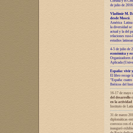
Coruña y el Cent
de julio de 201
Vladímir М. Da
desde Moscú
.
América Latina 
la diversidad se 
actual у lа del p
relaciones ruso-
estudios latino
4-5 de julio de
económica y ec
Organizadores d
Aplicada (Univ
España: vivir y
El libro recoge 
“España: cuatro 
Ibéricos del In
16-17 de mayo d
del desarrollo 
en la actividad
Instituto de La
31 de marzo 2016
diplomáticas en
convoca con el a
inauguró exhibi
de Rusia dedica