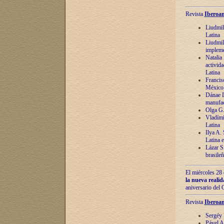
Revista
Iberoam
Liudmil
Latina
Liudmil
impleme
Natalia
activida
Latina
Francis
México 
Dánae D
manufac
Olga G.
Vladími
Latina
Ilya A.
Latina 
Lázar S.
brasile
El miércoles 28 
la nueva reali
aniversario del
Revista
Iberoam
Sergéy 
Pável A