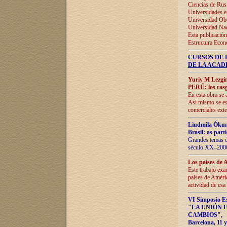
Ciencias de Rus
Universidades e
Universidad Obe
Universidad Na
Esta publicación
Estructura Econ
CURSOS DE 
DE LA ACAD
Yuriy M Lezgi
PERÚ: los rasg
En esta obra se 
Así mismo se est
comerciales exte
Liudmila Ókun
Brasil: as part
Grandes temas da
século XX–2006
Los países de 
Este trabajo exa
países de Améric
actividad de esa
VI Simposio E
"LA UNIÓN 
CAMBIOS"
,
Barcelona, 11 y