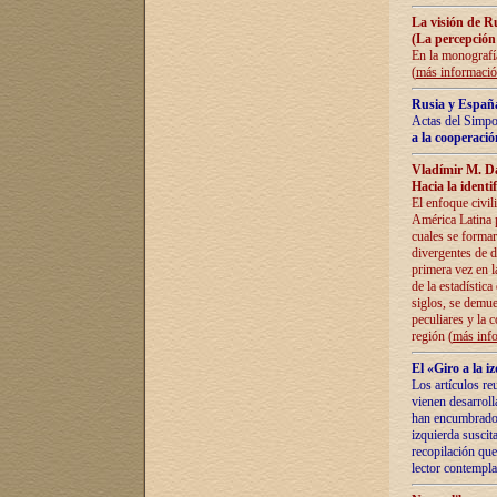
La visión de R
(La percepción
En la monografía
(
más informaci
Rusia y España
Actas del Simpo
a la cooperació
Vladímir M. D
Hacia la identi
El enfoque civil
América Latina pa
cuales se formar
divergentes de d
primera vez en l
de la estadística
siglos, se demue
peculiares y la 
región (
más inf
El «Giro a la 
Los artículos re
vienen desarroll
han encumbrado e
izquierda suscita
recopilación que
lector contempla