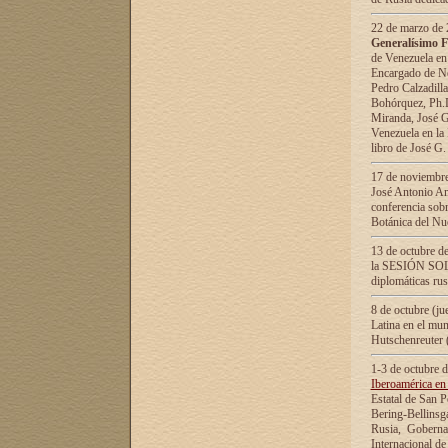
22 de marzo de 2
Generalísimo F
de Venezuela en
Encargado de Neg
Pedro Calzadilla
Bohórquez, Ph.D.
Miranda, José G
Venezuela en la 
libro de José G
17 de noviembre
José Antonio Am
conferencia sobr
Botánica del Nu
13 de octubre de
la SESIÓN SOLEM
diplomáticas rus
8 de octubre (j
Latina en el mun
Hutschenreuter 
1-3 de octubre 
Iberoamérica en 
Estatal de San P
Bering-Bellinsg
Rusia, Gobernac
Internacional de