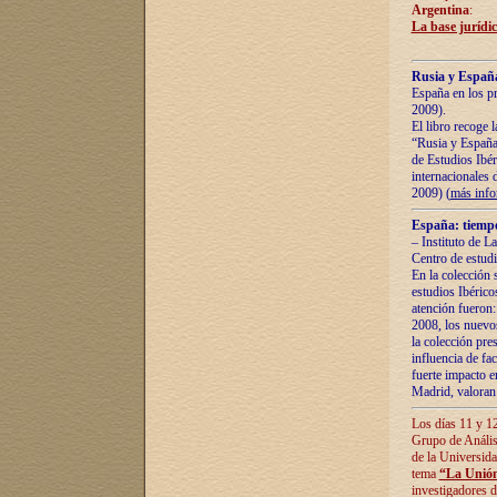
Argentina
:
La base jurídic
Rusia y España
España en los pr
2009).
El libro recoge 
“Rusia y España 
de Estudios Ibér
internacionales 
2009) (
más inf
España: tiempo
– Instituto de L
Centro de estud
En la colección 
estudios Ibérico
atención fueron:
2008, los nuevos
la colección pre
influencia de fac
fuerte impacto en
Madrid, valoran 
Los días 11 y 12
Grupo de Anális
de la Universida
tema
“La Unión
investigadores d