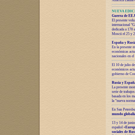
América Latina 
NUEVA EDICI
Guerra de EE.U
El presente volu
internacional “
dedicada a 170 
Moscú el 25 y 
España y Rusia:
En la presente m
económicas actua
nacionales en el
El 10 de julio d
económicos actua
gobierno de Cost
Rusia y España
La presente mono
serie de trabajo
basada en los ma
la “nueva norma
En San Petersbur
mundo globaliza
13 y 14 de junio
español «
Europa
sociales de Ru