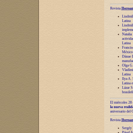
Revista
Iberoam
Liudmil
Latina
Liudmil
impleme
Natalia
activida
Latina
Francis
México 
Dánae D
manufac
Olga G.
Vladími
Latina
Ilya A.
Latina 
Lázar S.
brasile
El miércoles 28 
la nueva reali
aniversario del
Revista
Iberoam
Sergéy 
Pável A