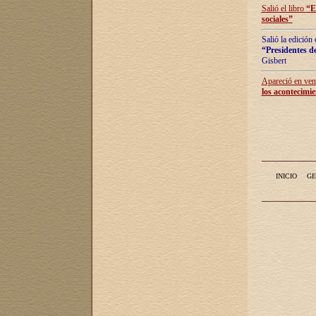
Salió el libro
“
E
sociales
”
Salió la edición
“Presidentes de
Gisbert
Apareció en vent
los acontecimie
INICIO
GE