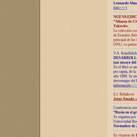
Leonardo Alm
foto>>>)
NUEVA EDIC
“Alianza de Civi
Yakovlev.
La colección con
de Estudios Ibér
principal de los
ONU, co-patroci
V.A. Krasílshch
DESARROLLO
(un ensayo del 
En el libro se a
per capita, de l
año 1990. Se ana
desventajas del 
información >>
E.I. Beliakova
Jorge Amado «r
Conferencia cien
“Rusia en el g
Se organiza por 
Universidad Rus
Noviembre de 
En vísperas de
1