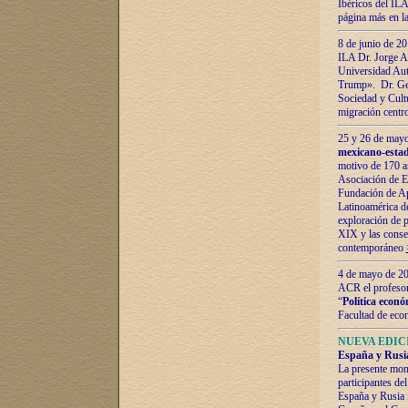
Ibéricos del ILA
página más en la
8 de junio de 20
ILA Dr. Jorge Al
Universidad Aut
Trump». Dr. Ger
Sociedad y Cultu
migración centr
25 y 26 de mayo 
mexicano-estad
motivo de 170 a
Asociación de E
Fundación de Ap
Latinoamérica d
exploración de p
XIX y las consec
contemporáneo
4 de mayo de 201
ACR el profeso
“
Política econó
Facultad de eco
NUEVA EDICI
España y Rusia 
La presente mono
participantes d
España y Rusia f