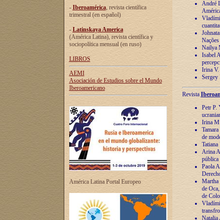
André Lu
-
Iberoamérica
, revista científica
América
trimestral (en español)
Vladímir
cuantita
-
Latinskaya America
Johnata
(América Latina), revista científica y
Nações
sociopolítica mensual (en ruso)
Nailya 
Isabel 
LIBROS
percepc
Irina V
AEMI
Sergey 
Asociación de Estudios sobre el Mundo
Iberoamericano
Revista
Iberoam
Petr P. 
ucrania
Irina M
Tamara 
de mode
Tatiana
Arina A
pública
Paola A
Derecho
Martha 
América Latina Portal Europeo
de Oca,
de Colo
Vladími
transfro
Natalia