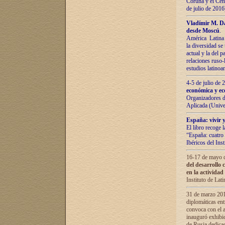
Coruña y el Cent
de julio de 201
Vladímir М. Da
desde Moscú
.
América Latina 
la diversidad se 
actual у lа del p
relaciones ruso-
estudios latino
4-5 de julio de
económica y ec
Organizadores d
Aplicada (Univ
España: vivir y
El libro recoge 
“España: cuatro 
Ibéricos del In
16-17 de mayo d
del desarrollo 
en la actividad
Instituto de La
31 de marzo 2016
diplomáticas en
convoca con el a
inauguró exhibi
de Rusia dedica