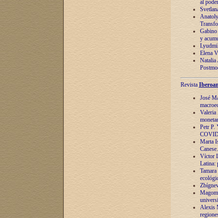
al pode
Svetlan
Anatoly
Transfo
Gabino 
y acumu
Lyudmil
Elena V.
Natalia
Postmod
Revista
Iberoam
José Ma
macroec
Valeria
monetari
Petr P.
COVID
Marta Is
Canese. 
Víctor 
Latina:
Tamara 
ecológi
Zbígnev
Magomed
univers
Alexis 
regiones